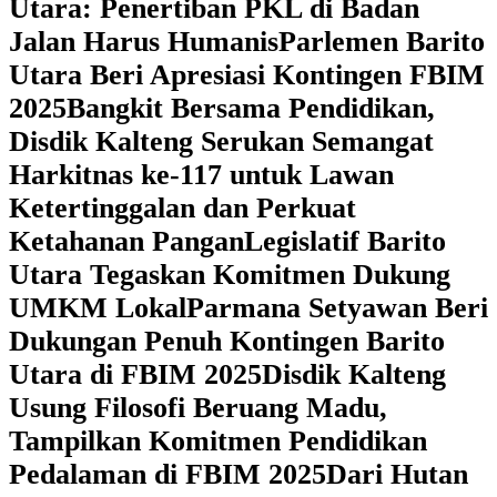
Utara: Penertiban PKL di Badan
Jalan Harus Humanis
Parlemen Barito
Utara Beri Apresiasi Kontingen FBIM
2025
‎Bangkit Bersama Pendidikan,
Disdik Kalteng Serukan Semangat
Harkitnas ke-117 untuk Lawan
Ketertinggalan dan Perkuat
Ketahanan Pangan
Legislatif Barito
Utara Tegaskan Komitmen Dukung
UMKM Lokal
Parmana Setyawan Beri
Dukungan Penuh Kontingen Barito
Utara di FBIM 2025
Disdik Kalteng
Usung Filosofi Beruang Madu,
Tampilkan Komitmen Pendidikan
Pedalaman di FBIM 2025
‎Dari Hutan