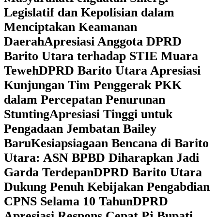
Legislatif dan Kepolisian dalam
Menciptakan Keamanan
Daerah
Apresiasi Anggota DPRD
Barito Utara terhadap STIE Muara
Teweh
DPRD Barito Utara Apresiasi
Kunjungan Tim Penggerak PKK
dalam Percepatan Penurunan
Stunting
Apresiasi Tinggi untuk
Pengadaan Jembatan Bailey
Baru
Kesiapsiagaan Bencana di Barito
Utara: ASN BPBD Diharapkan Jadi
Garda Terdepan
DPRD Barito Utara
Dukung Penuh Kebijakan Pengabdian
CPNS Selama 10 Tahun
DPRD
Apresiasi Respons Cepat Pj Bupati