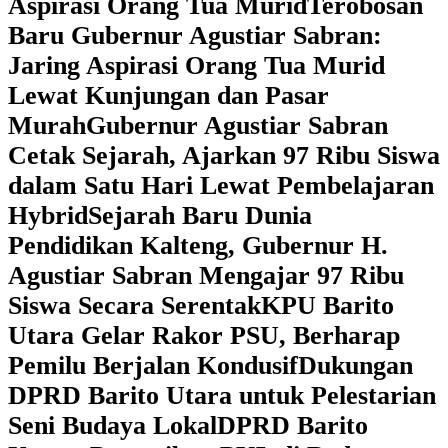
Aspirasi Orang Tua Murid
‎Terobosan
Baru Gubernur Agustiar Sabran:
Jaring Aspirasi Orang Tua Murid
Lewat Kunjungan dan Pasar
Murah
Gubernur Agustiar Sabran
Cetak Sejarah, Ajarkan 97 Ribu Siswa
dalam Satu Hari Lewat Pembelajaran
Hybrid
Sejarah Baru Dunia
Pendidikan Kalteng, Gubernur H.
Agustiar Sabran Mengajar 97 Ribu
Siswa Secara Serentak
KPU Barito
Utara Gelar Rakor PSU, Berharap
Pemilu Berjalan Kondusif
Dukungan
DPRD Barito Utara untuk Pelestarian
Seni Budaya Lokal
DPRD Barito