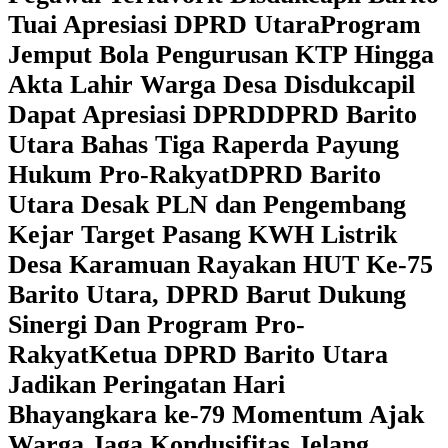
Tuai Apresiasi DPRD Utara
Program
Jemput Bola Pengurusan KTP Hingga
Akta Lahir Warga Desa Disdukcapil
Dapat Apresiasi DPRD
DPRD Barito
Utara Bahas Tiga Raperda Payung
Hukum Pro-Rakyat
DPRD Barito
Utara Desak PLN dan Pengembang
Kejar Target Pasang KWH Listrik
Desa Karamuan
Rayakan HUT Ke-75
Barito Utara, DPRD Barut Dukung
Sinergi Dan Program Pro-
Rakyat
Ketua DPRD Barito Utara
Jadikan Peringatan Hari
Bhayangkara ke-79 Momentum Ajak
Warga Jaga Kondusifitas Jelang