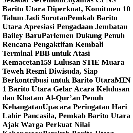
Barito Utara Diperkuat, Komitmen 10
Tahun Jadi Sorotan
Pemkab Barito
Utara Apresiasi Pengadaan Jembatan
Bailey Baru
Parlemen Dukung Penuh
Rencana Pengaktifan Kembali
Terminal PBB untuk Atasi
Kemacetan
159 Lulusan STIE Muara
Teweh Resmi Diwisuda, Siap
Berkontribusi untuk Barito Utara
MIN
1 Barito Utara Gelar Acara Kelulusan
dan Khatam Al-Qur’an Penuh
Kehangatan
Upacara Peringatan Hari
Lahir Pancasila, Pemkab Barito Utara
Ajak Warga Perkuat Nilai