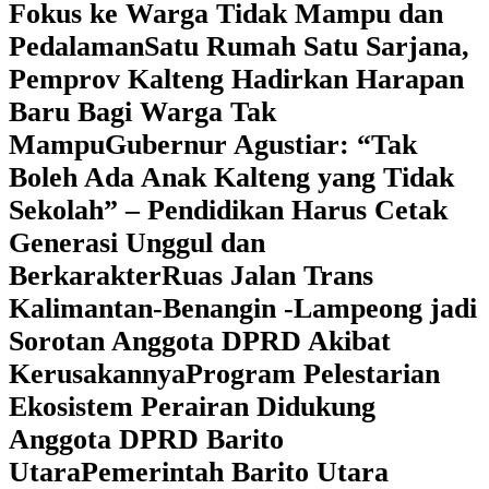
Fokus ke Warga Tidak Mampu dan
Pedalaman
‎Satu Rumah Satu Sarjana,
Pemprov Kalteng Hadirkan Harapan
Baru Bagi Warga Tak
Mampu
‎Gubernur Agustiar: “Tak
Boleh Ada Anak Kalteng yang Tidak
Sekolah” – Pendidikan Harus Cetak
Generasi Unggul dan
Berkarakter
Ruas Jalan Trans
Kalimantan-Benangin -Lampeong jadi
Sorotan Anggota DPRD Akibat
Kerusakannya
Program Pelestarian
Ekosistem Perairan Didukung
Anggota DPRD Barito
Utara
Pemerintah Barito Utara