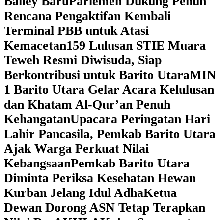
Bailey Baru
Parlemen Dukung Penuh
Rencana Pengaktifan Kembali
Terminal PBB untuk Atasi
Kemacetan
159 Lulusan STIE Muara
Teweh Resmi Diwisuda, Siap
Berkontribusi untuk Barito Utara
MIN
1 Barito Utara Gelar Acara Kelulusan
dan Khatam Al-Qur’an Penuh
Kehangatan
Upacara Peringatan Hari
Lahir Pancasila, Pemkab Barito Utara
Ajak Warga Perkuat Nilai
Kebangsaan
Pemkab Barito Utara
Diminta Periksa Kesehatan Hewan
Kurban Jelang Idul Adha
Ketua
Dewan Dorong ASN Tetap Terapkan