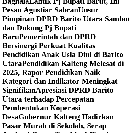
Bagnaia
Lantik Pj Bupati Barut, Ini
Pesan Agustiar Sabran
Unsur
Pimpinan DPRD Barito Utara Sambut
dan Dukung Pj Bupati
Baru
Pemerintah dan DPRD
Bersinergi Perkuat Kualitas
Pendidikan Anak Usia Dini di Barito
Utara
‎Pendidikan Kalteng Melesat di
2025, Rapor Pendidikan Naik
Kategori dan Indikator Meningkat
Signifikan
Apresiasi DPRD Barito
Utara terhadap Percepatan
Pembentukan Koperasi
Desa
‎Gubernur Kalteng Hadirkan
Pasar Murah di Sekolah, Serap