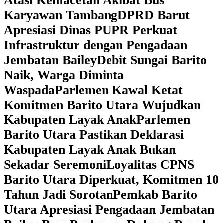
Atasi Kemacetan Akibat Bus
Karyawan Tambang
DPRD Barut
Apresiasi Dinas PUPR Perkuat
Infrastruktur dengan Pengadaan
Jembatan Bailey
Debit Sungai Barito
Naik, Warga Diminta
Waspada
Parlemen Kawal Ketat
Komitmen Barito Utara Wujudkan
Kabupaten Layak Anak
Parlemen
Barito Utara Pastikan Deklarasi
Kabupaten Layak Anak Bukan
Sekadar Seremoni
Loyalitas CPNS
Barito Utara Diperkuat, Komitmen 10
Tahun Jadi Sorotan
Pemkab Barito
Utara Apresiasi Pengadaan Jembatan