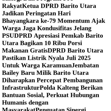
Rakyat
Ketua DPRD Barito Utara
Jadikan Peringatan Hari
Bhayangkara ke-79 Momentum Ajak
Warga Jaga Kondusifitas Jelang
PSU
DPRD Apresiasi Pemkab Barito
Utara Bagikan 10 Ribu Porsi
Makanan Gratis
DPRD Barito Utara
Pastikan Listrik Nyala Juli 2025
Untuk Warga Karamuan
Jembatan
Bailey Baru Milik Barito Utara
Diharapkan Percepat Pembangunan
Infrastruktur
Polda Kalteng Berikan
Bantuan Sosial, Perkuat Hubungan
Humanis dengan
Masyarakat
Penguatan Sinergi