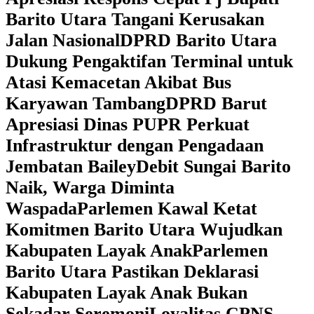
Barito Utara Tangani Kerusakan
Jalan Nasional
DPRD Barito Utara
Dukung Pengaktifan Terminal untuk
Atasi Kemacetan Akibat Bus
Karyawan Tambang
DPRD Barut
Apresiasi Dinas PUPR Perkuat
Infrastruktur dengan Pengadaan
Jembatan Bailey
Debit Sungai Barito
Naik, Warga Diminta
Waspada
Parlemen Kawal Ketat
Komitmen Barito Utara Wujudkan
Kabupaten Layak Anak
Parlemen
Barito Utara Pastikan Deklarasi
Kabupaten Layak Anak Bukan
Sekadar Seremoni
Loyalitas CPNS