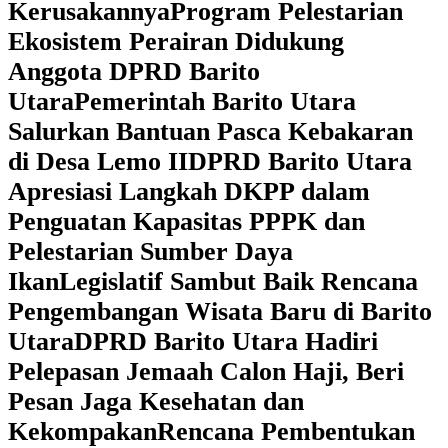
Kerusakannya
Program Pelestarian
Ekosistem Perairan Didukung
Anggota DPRD Barito
Utara
Pemerintah Barito Utara
Salurkan Bantuan Pasca Kebakaran
di Desa Lemo II
DPRD Barito Utara
Apresiasi Langkah DKPP dalam
Penguatan Kapasitas PPPK dan
Pelestarian Sumber Daya
Ikan
Legislatif Sambut Baik Rencana
Pengembangan Wisata Baru di Barito
Utara
DPRD Barito Utara Hadiri
Pelepasan Jemaah Calon Haji, Beri
Pesan Jaga Kesehatan dan
Kekompakan
Rencana Pembentukan