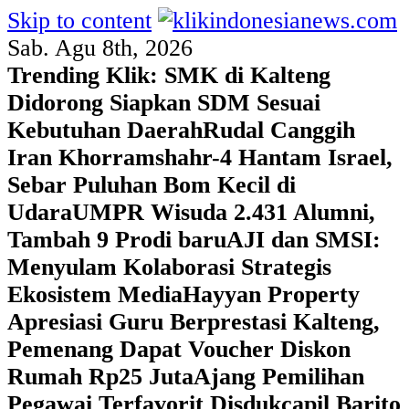
Skip to content
Sab. Agu 8th, 2026
Trending Klik:
SMK di Kalteng
Didorong Siapkan SDM Sesuai
Kebutuhan Daerah
Rudal Canggih
Iran Khorramshahr-4 Hantam Israel,
Sebar Puluhan Bom Kecil di
Udara
UMPR Wisuda 2.431 Alumni,
Tambah 9 Prodi baru
AJI dan SMSI:
Menyulam Kolaborasi Strategis
Ekosistem Media
Hayyan Property
Apresiasi Guru Berprestasi Kalteng,
Pemenang Dapat Voucher Diskon
Rumah Rp25 Juta
Ajang Pemilihan
Pegawai Terfavorit Disdukcapil Barito