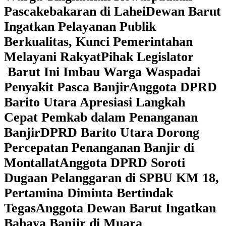
Pascakebakaran di Lahei
Dewan Barut
Ingatkan Pelayanan Publik
Berkualitas, Kunci Pemerintahan
Melayani Rakyat
Pihak Legislator
Barut Ini Imbau Warga Waspadai
Penyakit Pasca Banjir
Anggota DPRD
Barito Utara Apresiasi Langkah
Cepat Pemkab dalam Penanganan
Banjir
DPRD Barito Utara Dorong
Percepatan Penanganan Banjir di
Montallat
Anggota DPRD Soroti
Dugaan Pelanggaran di SPBU KM 18,
Pertamina Diminta Bertindak
Tegas
Anggota Dewan Barut Ingatkan
Bahaya Banjir di Muara