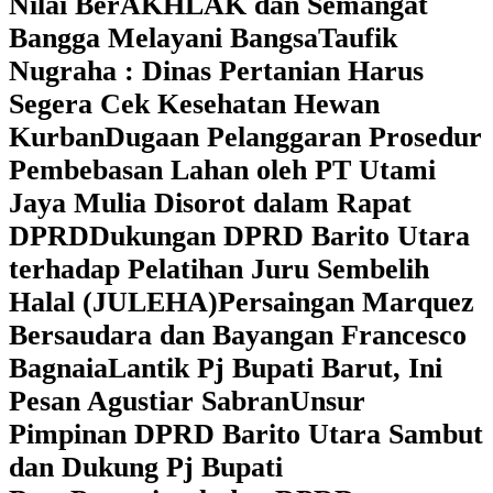
Nilai BerAKHLAK dan Semangat
Bangga Melayani Bangsa
Taufik
Nugraha : Dinas Pertanian Harus
Segera Cek Kesehatan Hewan
Kurban
Dugaan Pelanggaran Prosedur
Pembebasan Lahan oleh PT Utami
Jaya Mulia Disorot dalam Rapat
DPRD
Dukungan DPRD Barito Utara
terhadap Pelatihan Juru Sembelih
Halal (JULEHA)
Persaingan Marquez
Bersaudara dan Bayangan Francesco
Bagnaia
Lantik Pj Bupati Barut, Ini
Pesan Agustiar Sabran
Unsur
Pimpinan DPRD Barito Utara Sambut
dan Dukung Pj Bupati