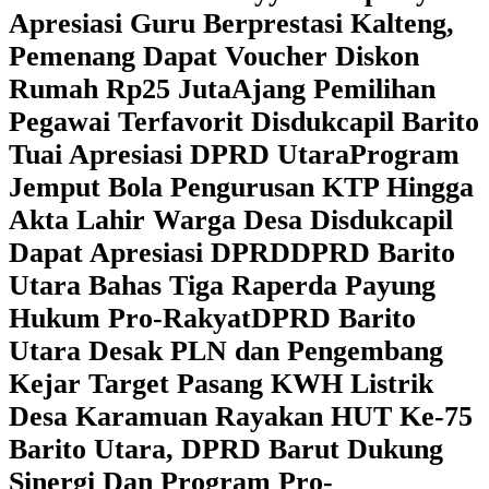
Apresiasi Guru Berprestasi Kalteng,
Pemenang Dapat Voucher Diskon
Rumah Rp25 Juta
Ajang Pemilihan
Pegawai Terfavorit Disdukcapil Barito
Tuai Apresiasi DPRD Utara
Program
Jemput Bola Pengurusan KTP Hingga
Akta Lahir Warga Desa Disdukcapil
Dapat Apresiasi DPRD
DPRD Barito
Utara Bahas Tiga Raperda Payung
Hukum Pro-Rakyat
DPRD Barito
Utara Desak PLN dan Pengembang
Kejar Target Pasang KWH Listrik
Desa Karamuan
Rayakan HUT Ke-75
Barito Utara, DPRD Barut Dukung
Sinergi Dan Program Pro-