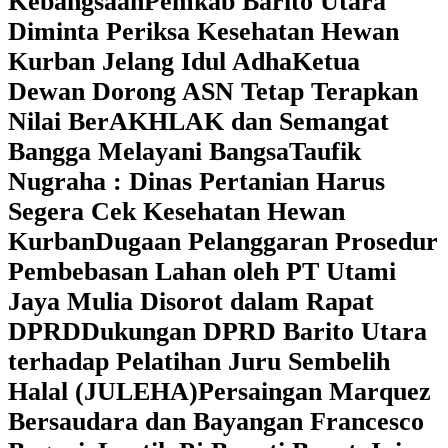
Kebangsaan
Pemkab Barito Utara
Diminta Periksa Kesehatan Hewan
Kurban Jelang Idul Adha
Ketua
Dewan Dorong ASN Tetap Terapkan
Nilai BerAKHLAK dan Semangat
Bangga Melayani Bangsa
Taufik
Nugraha : Dinas Pertanian Harus
Segera Cek Kesehatan Hewan
Kurban
Dugaan Pelanggaran Prosedur
Pembebasan Lahan oleh PT Utami
Jaya Mulia Disorot dalam Rapat
DPRD
Dukungan DPRD Barito Utara
terhadap Pelatihan Juru Sembelih
Halal (JULEHA)
Persaingan Marquez
Bersaudara dan Bayangan Francesco