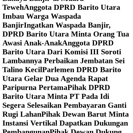
Teweh
Anggota DPRD Barito Utara
Imbau Warga Waspada
Banjir
Ingatkan Waspada Banjir,
DPRD Barito Utara Minta Orang Tua
Awasi Anak-Anak
Anggota DPRD
Barito Utara Dari Komisi III Soroti
Lambannya Perbaikan Jembatan Sei
Talino Kecil
Parlemen DPRD Barito
Utara Gelar Dua Agenda Rapat
Paripurna Pertama
Pihak DPRD
Barito Utara Minta PT Pada Idi
Segera Selesaikan Pembayaran Ganti
Rugi Lahan
Pihak Dewan Barut Minta
Instansi Vertikal Dapatkan Dukungan
Pembangunan
Pihak Dewan Dukung