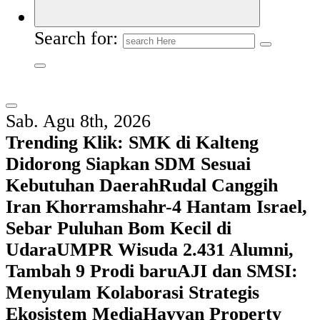
Search for:
Sab. Agu 8th, 2026
Trending Klik:
SMK di Kalteng
Didorong Siapkan SDM Sesuai
Kebutuhan Daerah
Rudal Canggih
Iran Khorramshahr-4 Hantam Israel,
Sebar Puluhan Bom Kecil di
Udara
UMPR Wisuda 2.431 Alumni,
Tambah 9 Prodi baru
AJI dan SMSI:
Menyulam Kolaborasi Strategis
Ekosistem Media
Hayyan Property