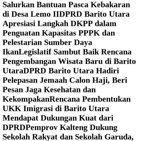
Salurkan Bantuan Pasca Kebakaran
di Desa Lemo II
DPRD Barito Utara
Apresiasi Langkah DKPP dalam
Penguatan Kapasitas PPPK dan
Pelestarian Sumber Daya
Ikan
Legislatif Sambut Baik Rencana
Pengembangan Wisata Baru di Barito
Utara
DPRD Barito Utara Hadiri
Pelepasan Jemaah Calon Haji, Beri
Pesan Jaga Kesehatan dan
Kekompakan
Rencana Pembentukan
UKK Imigrasi di Barito Utara
Mendapat Dukungan Kuat dari
DPRD
‎Pemprov Kalteng Dukung
Sekolah Rakyat dan Sekolah Garuda,