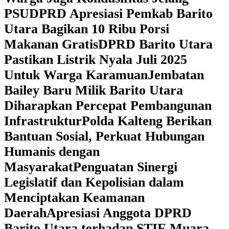
PSU
DPRD Apresiasi Pemkab Barito
Utara Bagikan 10 Ribu Porsi
Makanan Gratis
DPRD Barito Utara
Pastikan Listrik Nyala Juli 2025
Untuk Warga Karamuan
Jembatan
Bailey Baru Milik Barito Utara
Diharapkan Percepat Pembangunan
Infrastruktur
Polda Kalteng Berikan
Bantuan Sosial, Perkuat Hubungan
Humanis dengan
Masyarakat
Penguatan Sinergi
Legislatif dan Kepolisian dalam
Menciptakan Keamanan
Daerah
Apresiasi Anggota DPRD
Barito Utara terhadap STIE Muara