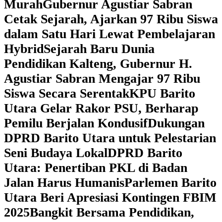
Murah
Gubernur Agustiar Sabran
Cetak Sejarah, Ajarkan 97 Ribu Siswa
dalam Satu Hari Lewat Pembelajaran
Hybrid
Sejarah Baru Dunia
Pendidikan Kalteng, Gubernur H.
Agustiar Sabran Mengajar 97 Ribu
Siswa Secara Serentak
KPU Barito
Utara Gelar Rakor PSU, Berharap
Pemilu Berjalan Kondusif
Dukungan
DPRD Barito Utara untuk Pelestarian
Seni Budaya Lokal
DPRD Barito
Utara: Penertiban PKL di Badan
Jalan Harus Humanis
Parlemen Barito
Utara Beri Apresiasi Kontingen FBIM
2025
‎Bangkit Bersama Pendidikan,