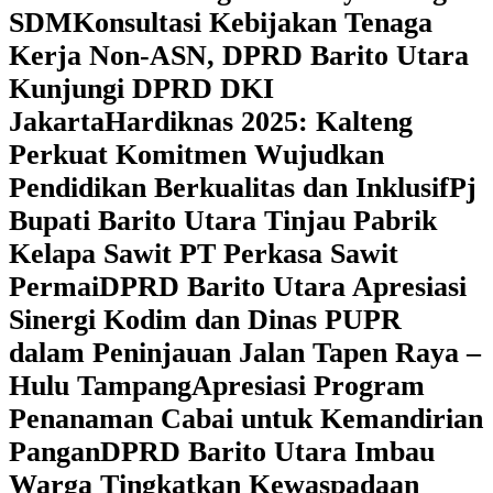
SDM
Konsultasi Kebijakan Tenaga
Kerja Non-ASN, DPRD Barito Utara
Kunjungi DPRD DKI
Jakarta
Hardiknas 2025: Kalteng
Perkuat Komitmen Wujudkan
Pendidikan Berkualitas dan Inklusif
Pj
Bupati Barito Utara Tinjau Pabrik
Kelapa Sawit PT Perkasa Sawit
Permai
DPRD Barito Utara Apresiasi
Sinergi Kodim dan Dinas PUPR
dalam Peninjauan Jalan Tapen Raya –
Hulu Tampang
Apresiasi Program
Penanaman Cabai untuk Kemandirian
Pangan
DPRD Barito Utara Imbau
Warga Tingkatkan Kewaspadaan