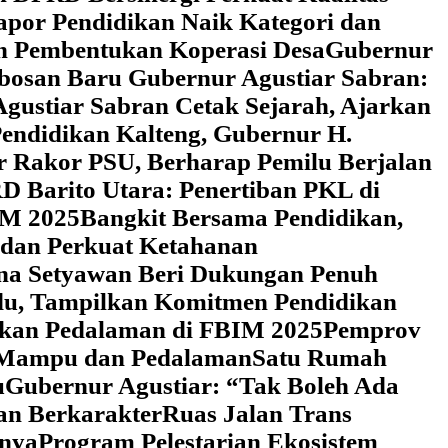
Rapor Pendidikan Naik Kategori dan
an Pembentukan Koperasi Desa
‎Gubernur
obosan Baru Gubernur Agustiar Sabran:
gustiar Sabran Cetak Sejarah, Ajarkan
endidikan Kalteng, Gubernur H.
r Rakor PSU, Berharap Pemilu Berjalan
 Barito Utara: Penertiban PKL di
IM 2025
‎Bangkit Bersama Pendidikan,
 dan Perkuat Ketahanan
a Setyawan Beri Dukungan Penuh
adu, Tampilkan Komitmen Pendidikan
dikan Pedalaman di FBIM 2025
‎Pemprov
k Mampu dan Pedalaman
‎Satu Rumah
u
‎Gubernur Agustiar: “Tak Boleh Ada
an Berkarakter
Ruas Jalan Trans
nnya
Program Pelestarian Ekosistem