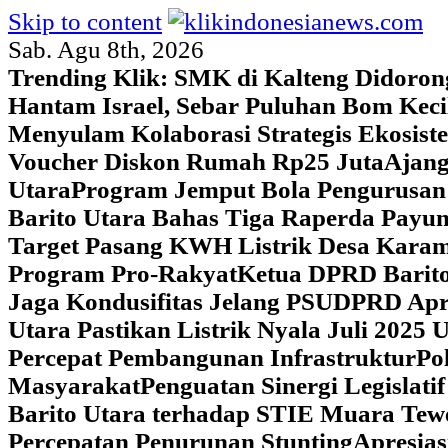
Skip to content
Sab. Agu 8th, 2026
Trending Klik:
SMK di Kalteng Didoron
Hantam Israel, Sebar Puluhan Bom Keci
Menyulam Kolaborasi Strategis Ekosis
Voucher Diskon Rumah Rp25 Juta
Ajang
Utara
Program Jemput Bola Pengurusan
Barito Utara Bahas Tiga Raperda Pay
Target Pasang KWH Listrik Desa Kar
Program Pro-Rakyat
Ketua DPRD Barito
Jaga Kondusifitas Jelang PSU
DPRD Apre
Utara Pastikan Listrik Nyala Juli 202
Percepat Pembangunan Infrastruktur
Po
Masyarakat
Penguatan Sinergi Legislat
Barito Utara terhadap STIE Muara Tew
Percepatan Penurunan Stunting
Apresias