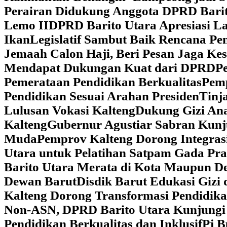
Perairan Didukung Anggota DPRD Barit
Lemo II
DPRD Barito Utara Apresiasi L
Ikan
Legislatif Sambut Baik Rencana Pe
Jemaah Calon Haji, Beri Pesan Jaga K
Mendapat Dukungan Kuat dari DPRD
‎
Pemerataan Pendidikan Berkualitas
‎Pem
Pendidikan Sesuai Arahan Presiden
‎Tin
Lulusan Vokasi Kalteng
‎Dukung Gizi An
Kalteng
‎Gubernur Agustiar Sabran Kun
Muda
‎Pemprov Kalteng Dorong Integra
Utara untuk Pelatihan Satpam Gada Pr
Barito Utara Merata di Kota Maupun D
Dewan Barut
Disdik Barut Edukasi Gizi
Kalteng Dorong Transformasi Pendidik
Non-ASN, DPRD Barito Utara Kunjung
Pendidikan Berkualitas dan Inklusif
Pj B