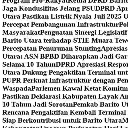
Program Pro-Rakyat
Ketua DPRD Barito
Jaga Kondusifitas Jelang PSU
DPRD Apre
Utara Pastikan Listrik Nyala Juli 202
Percepat Pembangunan Infrastruktur
Po
Masyarakat
Penguatan Sinergi Legislat
Barito Utara terhadap STIE Muara Tew
Percepatan Penurunan Stunting
Apresias
Utara: ASN BPBD Diharapkan Jadi Gar
Selama 10 Tahun
DPRD Apresiasi Respon
Utara Dukung Pengaktifan Terminal un
PUPR Perkuat Infrastruktur dengan Pe
Waspada
Parlemen Kawal Ketat Komitm
Pastikan Deklarasi Kabupaten Layak A
10 Tahun Jadi Sorotan
Pemkab Barito Ut
Rencana Pengaktifan Kembali Terminal
Siap Berkontribusi untuk Barito Utara
M