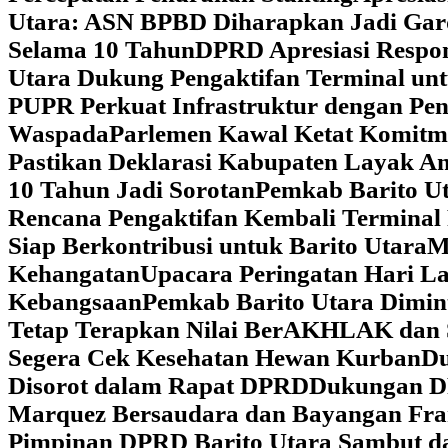
Utara: ASN BPBD Diharapkan Jadi Gar
Selama 10 Tahun
DPRD Apresiasi Respon
Utara Dukung Pengaktifan Terminal un
PUPR Perkuat Infrastruktur dengan Pe
Waspada
Parlemen Kawal Ketat Komitm
Pastikan Deklarasi Kabupaten Layak A
10 Tahun Jadi Sorotan
Pemkab Barito Ut
Rencana Pengaktifan Kembali Terminal
Siap Berkontribusi untuk Barito Utara
M
Kehangatan
Upacara Peringatan Hari La
Kebangsaan
Pemkab Barito Utara Dimin
Tetap Terapkan Nilai BerAKHLAK dan 
Segera Cek Kesehatan Hewan Kurban
Du
Disorot dalam Rapat DPRD
Dukungan DP
Marquez Bersaudara dan Bayangan Fra
Pimpinan DPRD Barito Utara Sambut d