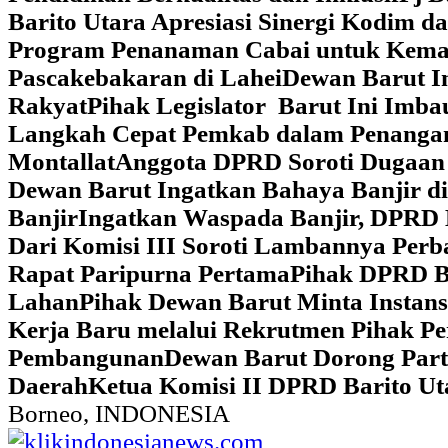
Barito Utara Apresiasi Sinergi Kodim 
Program Penanaman Cabai untuk Kema
Pascakebakaran di Lahei
Dewan Barut In
Rakyat
Pihak Legislator Barut Ini Imb
Langkah Cepat Pemkab dalam Penangan
Montallat
Anggota DPRD Soroti Dugaan 
Dewan Barut Ingatkan Bahaya Banjir d
Banjir
Ingatkan Waspada Banjir, DPRD 
Dari Komisi III Soroti Lambannya Perba
Rapat Paripurna Pertama
Pihak DPRD Ba
Lahan
Pihak Dewan Barut Minta Instan
Kerja Baru melalui Rekrutmen Pihak P
Pembangunan
Dewan Barut Dorong Part
Daerah
Ketua Komisi II DPRD Barito U
Borneo, INDONESIA