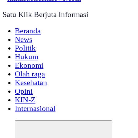
Satu Klik Berjuta Informasi
Beranda
News
Politik
Hukum
Ekonomi
Olah raga
Kesehatan
Opini
KIN-Z
Internasional