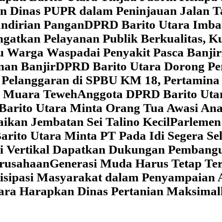
dan Dinas PUPR dalam Peninjauan Jalan
ndirian Pangan
DPRD Barito Utara Imb
gatkan Pelayanan Publik Berkualitas, K
au Warga Waspadai Penyakit Pasca Banjir
an Banjir
DPRD Barito Utara Dorong Per
Pelanggaran di SPBU KM 18, Pertamina 
i Muara Teweh
Anggota DPRD Barito Ut
Barito Utara Minta Orang Tua Awasi An
ikan Jembatan Sei Talino Kecil
Parlemen
rito Utara Minta PT Pada Idi Segera Se
si Vertikal Dapatkan Dukungan Pembang
erusahaan
Generasi Muda Harus Tetap Te
isipasi Masyarakat dalam Penyampaian 
tara Harapkan Dinas Pertanian Maksima