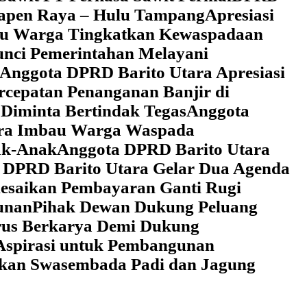
 Tapen Raya – Hulu Tampang
Apresiasi
au Warga Tingkatkan Kewaspadaan
unci Pemerintahan Melayani
Anggota DPRD Barito Utara Apresiasi
cepatan Penanganan Banjir di
Diminta Bertindak Tegas
Anggota
ara Imbau Warga Waspada
ak-Anak
Anggota DPRD Barito Utara
 DPRD Barito Utara Gelar Dua Agenda
lesaikan Pembayaran Ganti Rugi
unan
Pihak Dewan Dukung Peluang
rus Berkarya Demi Dukung
Aspirasi untuk Pembangunan
lkan Swasembada Padi dan Jagung