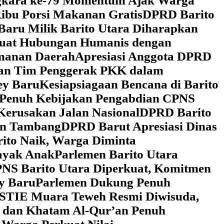
ngkara ke-79 Momentum Ajak Warga
ibu Porsi Makanan Gratis
DPRD Barito
Baru Milik Barito Utara Diharapkan
rkuat Hubungan Humanis dengan
amanan Daerah
Apresiasi Anggota DPRD
gan Tim Penggerak PKK dalam
ey Baru
Kesiapsiagaan Bencana di Barito
 Penuh Kebijakan Pengabdian CPNS
Kerusakan Jalan Nasional
DPRD Barito
wan Tambang
DPRD Barut Apresiasi Dinas
rito Naik, Warga Diminta
ayak Anak
Parlemen Barito Utara
PNS Barito Utara Diperkuat, Komitmen
y Baru
Parlemen Dukung Penuh
 STIE Muara Teweh Resmi Diwisuda,
n dan Khatam Al-Qur’an Penuh