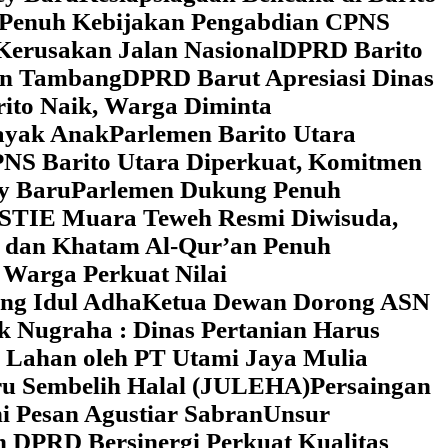
 Penuh Kebijakan Pengabdian CPNS
Kerusakan Jalan Nasional
DPRD Barito
wan Tambang
DPRD Barut Apresiasi Dinas
rito Naik, Warga Diminta
ayak Anak
Parlemen Barito Utara
PNS Barito Utara Diperkuat, Komitmen
y Baru
Parlemen Dukung Penuh
 STIE Muara Teweh Resmi Diwisuda,
n dan Khatam Al-Qur’an Penuh
 Warga Perkuat Nilai
ng Idul Adha
Ketua Dewan Dorong ASN
k Nugraha : Dinas Pertanian Harus
 Lahan oleh PT Utami Jaya Mulia
ru Sembelih Halal (JULEHA)
Persaingan
ni Pesan Agustiar Sabran
Unsur
n DPRD Bersinergi Perkuat Kualitas