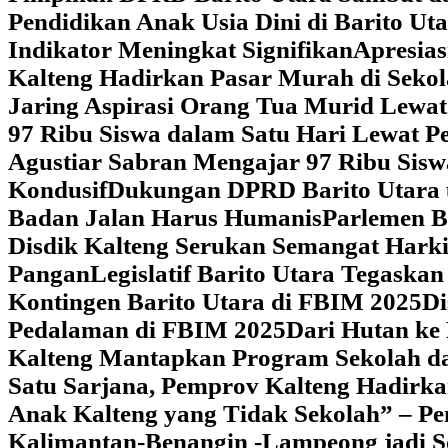
Pendidikan Anak Usia Dini di Barito Ut
Indikator Meningkat Signifikan
Apresia
Kalteng Hadirkan Pasar Murah di Sekol
Jaring Aspirasi Orang Tua Murid Lewa
97 Ribu Siswa dalam Satu Hari Lewat P
Agustiar Sabran Mengajar 97 Ribu Sisw
Kondusif
Dukungan DPRD Barito Utara u
Badan Jalan Harus Humanis
Parlemen B
Disdik Kalteng Serukan Semangat Harki
Pangan
Legislatif Barito Utara Tegas
Kontingen Barito Utara di FBIM 2025
Di
Pedalaman di FBIM 2025
‎Dari Hutan k
Kalteng Mantapkan Program Sekolah d
Satu Sarjana, Pemprov Kalteng Hadir
Anak Kalteng yang Tidak Sekolah” – Pe
Kalimantan-Benangin -Lampeong jadi 