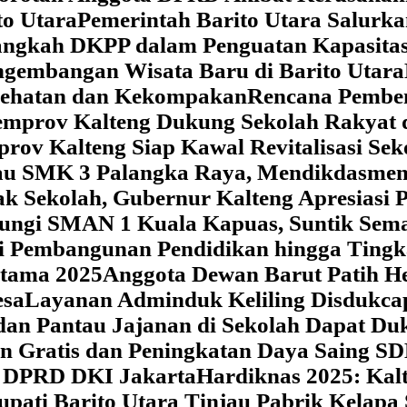
o Utara
Pemerintah Barito Utara Salurk
angkah DKPP dalam Penguatan Kapasitas
ngembangan Wisata Baru di Barito Utara
esehatan dan Kekompakan
Rencana Pemben
Pemprov Kalteng Dukung Sekolah Rakyat
prov Kalteng Siap Kawal Revitalisasi Se
jau SMK 3 Palangka Raya, Mendikdasmen P
ak Sekolah, Gubernur Kalteng Apresias
jungi SMAN 1 Kuala Kapuas, Suntik Sema
si Pembangunan Pendidikan hingga Tingk
atama 2025
Anggota Dewan Barut Patih H
esa
Layanan Adminduk Keliling Disdukcapi
 dan Pantau Jajanan di Sekolah Dapat D
an Gratis dan Peningkatan Daya Saing S
i DPRD DKI Jakarta
Hardiknas 2025: Ka
upati Barito Utara Tinjau Pabrik Kelapa