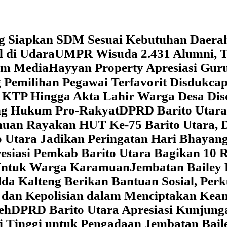
g Siapkan SDM Sesuai Kebutuhan Daera
l di Udara
UMPR Wisuda 2.431 Alumni, T
tem Media
Hayyan Property Apresiasi Guru
 Pemilihan Pegawai Terfavorit Disdukcap
 KTP Hingga Akta Lahir Warga Desa Dis
ung Hukum Pro-Rakyat
DPRD Barito Utara
amuan
Rayakan HUT Ke-75 Barito Utara, 
 Utara Jadikan Peringatan Hari Bhaya
siasi Pemkab Barito Utara Bagikan 10 R
5 Untuk Warga Karamuan
Jembatan Bailey 
lda Kalteng Berikan Bantuan Sosial, Pe
if dan Kepolisian dalam Menciptakan Ke
eh
DPRD Barito Utara Apresiasi Kunjun
i Tinggi untuk Pengadaan Jembatan Bail