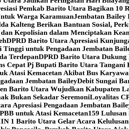
 Utara Jadikan Peringatan Hari Bhaya
siasi Pemkab Barito Utara Bagikan 10 R
5 Untuk Warga Karamuan
Jembatan Bailey 
lda Kalteng Berikan Bantuan Sosial, Pe
if dan Kepolisian dalam Menciptakan Ke
eh
DPRD Barito Utara Apresiasi Kunjun
i Tinggi untuk Pengadaan Jembatan Bail
da Terdepan
DPRD Barito Utara Dukung
s Cepat Pj Bupati Barito Utara Tangani 
tuk Atasi Kemacetan Akibat Bus Karya
ngadaan Jembatan Bailey
Debit Sungai Ba
en Barito Utara Wujudkan Kabupaten L
nak Bukan Sekadar Seremoni
Loyalitas C
ara Apresiasi Pengadaan Jembatan Baile
 PBB untuk Atasi Kemacetan
159 Lulusan
IN 1 Barito Utara Gelar Acara Kelulusa