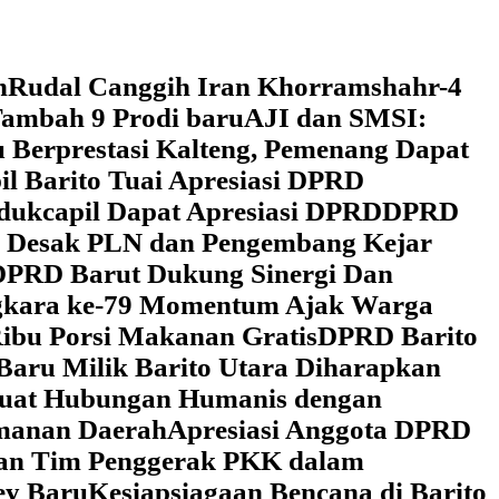
h
Rudal Canggih Iran Khorramshahr-4
ambah 9 Prodi baru
AJI dan SMSI:
 Berprestasi Kalteng, Pemenang Dapat
il Barito Tuai Apresiasi DPRD
dukcapil Dapat Apresiasi DPRD
DPRD
 Desak PLN dan Pengembang Kejar
DPRD Barut Dukung Sinergi Dan
ngkara ke-79 Momentum Ajak Warga
ibu Porsi Makanan Gratis
DPRD Barito
Baru Milik Barito Utara Diharapkan
rkuat Hubungan Humanis dengan
amanan Daerah
Apresiasi Anggota DPRD
gan Tim Penggerak PKK dalam
ey Baru
Kesiapsiagaan Bencana di Barito