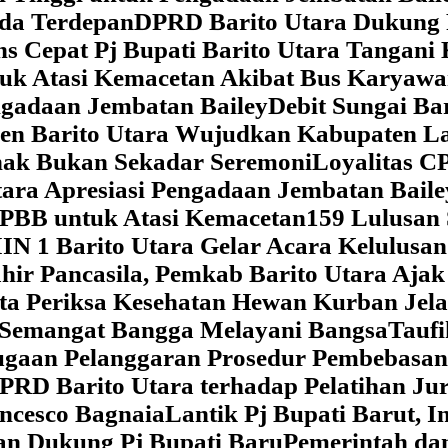
da Terdepan
DPRD Barito Utara Dukung
s Cepat Pj Bupati Barito Utara Tangani 
tuk Atasi Kemacetan Akibat Bus Karya
ngadaan Jembatan Bailey
Debit Sungai Ba
en Barito Utara Wujudkan Kabupaten L
nak Bukan Sekadar Seremoni
Loyalitas C
ara Apresiasi Pengadaan Jembatan Baile
 PBB untuk Atasi Kemacetan
159 Lulusan
IN 1 Barito Utara Gelar Acara Kelulusa
hir Pancasila, Pemkab Barito Utara Ajak
ta Periksa Kesehatan Hewan Kurban Jela
Semangat Bangga Melayani Bangsa
Taufi
gaan Pelanggaran Prosedur Pembebasan
RD Barito Utara terhadap Pelatihan Ju
ncesco Bagnaia
Lantik Pj Bupati Barut, I
an Dukung Pj Bupati Baru
Pemerintah da