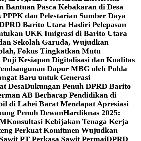
an Bantuan Pasca Kebakaran di Desa
 PPPK dan Pelestarian Sumber Daya
DPRD Barito Utara Hadiri Pelepasan
tukan UKK Imigrasi di Barito Utara
 dan Sekolah Garuda, Wujudkan
kolah, Fokus Tingkatkan Mutu
uji Kesiapan Digitalisasi dan Kualitas
i Pembangunan Dapur MBG oleh Polda
ngat Baru untuk Generasi
at Desa
Dukungan Penuh DPRD Barito
erman AB Berharap Pendidikan di
l di Lahei Barat Mendapat Apresiasi
ukung Penuh Dewan
Hardiknas 2025:
DM
Konsultasi Kebijakan Tenaga Kerja
lteng Perkuat Komitmen Wujudkan
 Sawit PT Perkasa Sawit Permai
DPRD