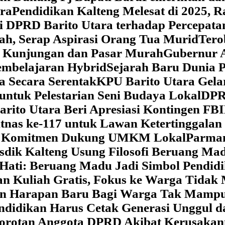
ara
‎Pendidikan Kalteng Melesat di 2025, 
si DPRD Barito Utara terhadap Percepat
ah, Serap Aspirasi Orang Tua Murid
‎Ter
t Kunjungan dan Pasar Murah
Gubernur A
embelajaran Hybrid
Sejarah Baru Dunia P
a Secara Serentak
KPU Barito Utara Gela
ntuk Pelestarian Seni Budaya Lokal
DPRD
arito Utara Beri Apresiasi Kontingen FB
tnas ke-117 untuk Lawan Ketertinggalan
kan Komitmen Dukung UMKM Lokal
Parman
sdik Kalteng Usung Filosofi Beruang M
e Hati: Beruang Madu Jadi Simbol Pendi
an Kuliah Gratis, Fokus ke Warga Tida
kan Harapan Baru Bagi Warga Tak Mamp
ndidikan Harus Cetak Generasi Unggul d
Sorotan Anggota DPRD Akibat Kerusaka