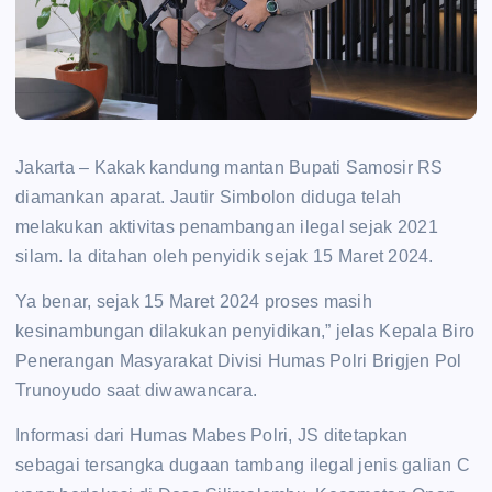
Jakarta – Kakak kandung mantan Bupati Samosir RS
diamankan aparat. Jautir Simbolon diduga telah
melakukan aktivitas penambangan ilegal sejak 2021
silam. Ia ditahan oleh penyidik sejak 15 Maret 2024.
Ya benar, sejak 15 Maret 2024 proses masih
kesinambungan dilakukan penyidikan,” jelas Kepala Biro
Penerangan Masyarakat Divisi Humas Polri Brigjen Pol
Trunoyudo saat diwawancara.
Informasi dari Humas Mabes Polri, JS ditetapkan
sebagai tersangka dugaan tambang ilegal jenis galian C