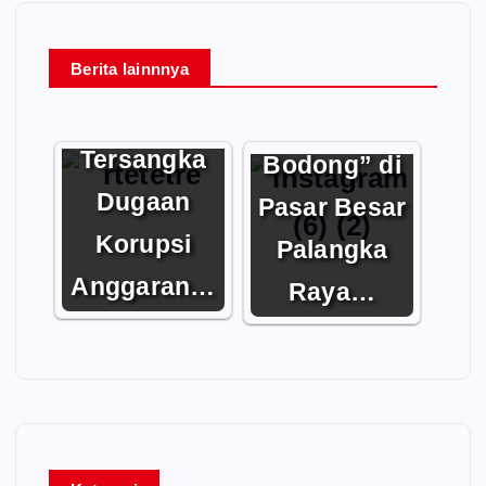
Berita lainnnya
Profesor
UPR Jadi
Isu “Emas
Tersangka
Bodong” di
Dugaan
Pasar Besar
Korupsi
Palangka
Anggaran…
Raya…