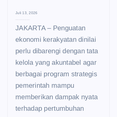
Juli 13, 2026
Ekonomi Kerakyatan Dinilai Perlu Diperkuat hingga Tingkat Desa
JAKARTA – Penguatan
ekonomi kerakyatan dinilai
perlu dibarengi dengan tata
kelola yang akuntabel agar
berbagai program strategis
pemerintah mampu
memberikan dampak nyata
terhadap pertumbuhan