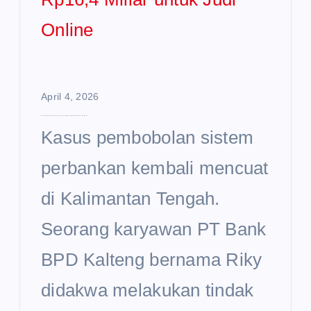
April 4, 2026
Bobol Sistem Bank Kalteng, Karyawan Rugikan Rp16,4 Miliar untuk Judi Online
Kasus pembobolan sistem
perbankan kembali mencuat
di Kalimantan Tengah.
Seorang karyawan PT Bank
BPD Kalteng bernama Riky
didakwa melakukan tindak