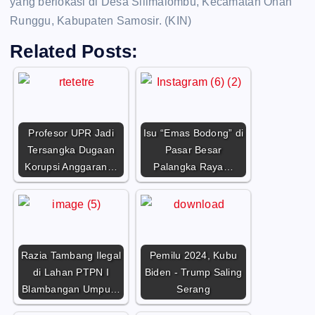
yang berlokasi di Desa Silimalombu, Kecamatan Onan
Runggu, Kabupaten Samosir. (KIN)
Related Posts:
Profesor UPR Jadi
Isu “Emas Bodong” di
Tersangka Dugaan
Pasar Besar
Korupsi Anggaran…
Palangka Raya…
Razia Tambang Ilegal
Pemilu 2024, Kubu
di Lahan PTPN I
Biden - Trump Saling
Blambangan Umpu…
Serang