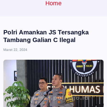
e
Home
n
t
Polri Amankan JS Tersangka
Tambang Galian C Ilegal
Maret 22, 2024