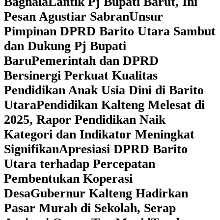
Bagnaia
Lantik Pj Bupati Barut, Ini
Pesan Agustiar Sabran
Unsur
Pimpinan DPRD Barito Utara Sambut
dan Dukung Pj Bupati
Baru
Pemerintah dan DPRD
Bersinergi Perkuat Kualitas
Pendidikan Anak Usia Dini di Barito
Utara
‎Pendidikan Kalteng Melesat di
2025, Rapor Pendidikan Naik
Kategori dan Indikator Meningkat
Signifikan
Apresiasi DPRD Barito
Utara terhadap Percepatan
Pembentukan Koperasi
Desa
‎Gubernur Kalteng Hadirkan
Pasar Murah di Sekolah, Serap