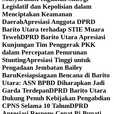
Legislatif dan Kepolisian dalam
Menciptakan Keamanan
Daerah
Apresiasi Anggota DPRD
Barito Utara terhadap STIE Muara
Teweh
DPRD Barito Utara Apresiasi
Kunjungan Tim Penggerak PKK
dalam Percepatan Penurunan
Stunting
Apresiasi Tinggi untuk
Pengadaan Jembatan Bailey
Baru
Kesiapsiagaan Bencana di Barito
Utara: ASN BPBD Diharapkan Jadi
Garda Terdepan
DPRD Barito Utara
Dukung Penuh Kebijakan Pengabdian
CPNS Selama 10 Tahun
DPRD
Apresiasi Respons Cepat Pj Bupati