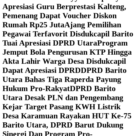
Apresiasi Guru Berprestasi Kalteng,
Pemenang Dapat Voucher Diskon
Rumah Rp25 Juta
Ajang Pemilihan
Pegawai Terfavorit Disdukcapil Barito
Tuai Apresiasi DPRD Utara
Program
Jemput Bola Pengurusan KTP Hingga
Akta Lahir Warga Desa Disdukcapil
Dapat Apresiasi DPRD
DPRD Barito
Utara Bahas Tiga Raperda Payung
Hukum Pro-Rakyat
DPRD Barito
Utara Desak PLN dan Pengembang
Kejar Target Pasang KWH Listrik
Desa Karamuan
Rayakan HUT Ke-75
Barito Utara, DPRD Barut Dukung
Sinergi Dan Program Pro-