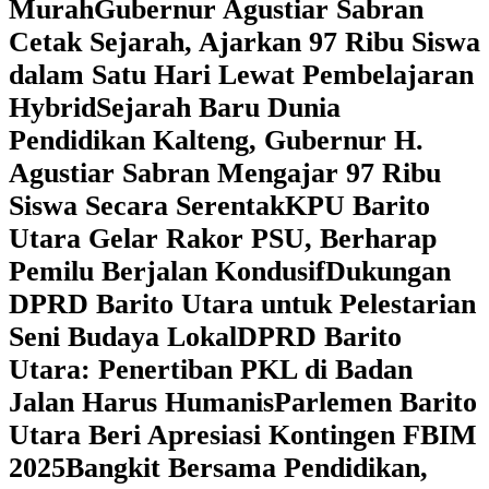
Murah
Gubernur Agustiar Sabran
Cetak Sejarah, Ajarkan 97 Ribu Siswa
dalam Satu Hari Lewat Pembelajaran
Hybrid
Sejarah Baru Dunia
Pendidikan Kalteng, Gubernur H.
Agustiar Sabran Mengajar 97 Ribu
Siswa Secara Serentak
KPU Barito
Utara Gelar Rakor PSU, Berharap
Pemilu Berjalan Kondusif
Dukungan
DPRD Barito Utara untuk Pelestarian
Seni Budaya Lokal
DPRD Barito
Utara: Penertiban PKL di Badan
Jalan Harus Humanis
Parlemen Barito
Utara Beri Apresiasi Kontingen FBIM
2025
‎Bangkit Bersama Pendidikan,