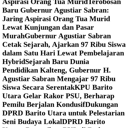
Aspirasi Orang Tua Murid
‎Terobosan
Baru Gubernur Agustiar Sabran:
Jaring Aspirasi Orang Tua Murid
Lewat Kunjungan dan Pasar
Murah
Gubernur Agustiar Sabran
Cetak Sejarah, Ajarkan 97 Ribu Siswa
dalam Satu Hari Lewat Pembelajaran
Hybrid
Sejarah Baru Dunia
Pendidikan Kalteng, Gubernur H.
Agustiar Sabran Mengajar 97 Ribu
Siswa Secara Serentak
KPU Barito
Utara Gelar Rakor PSU, Berharap
Pemilu Berjalan Kondusif
Dukungan
DPRD Barito Utara untuk Pelestarian
Seni Budaya Lokal
DPRD Barito