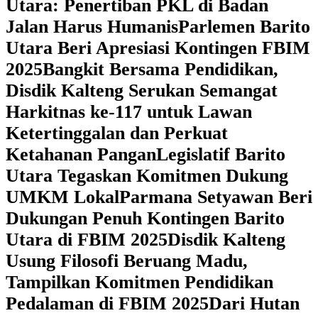
Utara: Penertiban PKL di Badan
Jalan Harus Humanis
Parlemen Barito
Utara Beri Apresiasi Kontingen FBIM
2025
‎Bangkit Bersama Pendidikan,
Disdik Kalteng Serukan Semangat
Harkitnas ke-117 untuk Lawan
Ketertinggalan dan Perkuat
Ketahanan Pangan
Legislatif Barito
Utara Tegaskan Komitmen Dukung
UMKM Lokal
Parmana Setyawan Beri
Dukungan Penuh Kontingen Barito
Utara di FBIM 2025
Disdik Kalteng
Usung Filosofi Beruang Madu,
Tampilkan Komitmen Pendidikan
Pedalaman di FBIM 2025
‎Dari Hutan