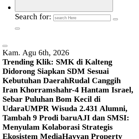
Search for:
Kam. Agu 6th, 2026
Trending Klik:
SMK di Kalteng
Didorong Siapkan SDM Sesuai
Kebutuhan Daerah
Rudal Canggih
Iran Khorramshahr-4 Hantam Israel,
Sebar Puluhan Bom Kecil di
Udara
UMPR Wisuda 2.431 Alumni,
Tambah 9 Prodi baru
AJI dan SMSI:
Menyulam Kolaborasi Strategis
Ekosistem Media
Hayyan Property