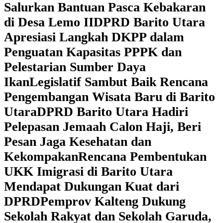
Salurkan Bantuan Pasca Kebakaran
di Desa Lemo II
DPRD Barito Utara
Apresiasi Langkah DKPP dalam
Penguatan Kapasitas PPPK dan
Pelestarian Sumber Daya
Ikan
Legislatif Sambut Baik Rencana
Pengembangan Wisata Baru di Barito
Utara
DPRD Barito Utara Hadiri
Pelepasan Jemaah Calon Haji, Beri
Pesan Jaga Kesehatan dan
Kekompakan
Rencana Pembentukan
UKK Imigrasi di Barito Utara
Mendapat Dukungan Kuat dari
DPRD
‎Pemprov Kalteng Dukung
Sekolah Rakyat dan Sekolah Garuda,