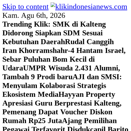
Skip to content
Kam. Agu 6th, 2026
Trending Klik:
SMK di Kalteng
Didorong Siapkan SDM Sesuai
Kebutuhan Daerah
Rudal Canggih
Iran Khorramshahr-4 Hantam Israel,
Sebar Puluhan Bom Kecil di
Udara
UMPR Wisuda 2.431 Alumni,
Tambah 9 Prodi baru
AJI dan SMSI:
Menyulam Kolaborasi Strategis
Ekosistem Media
Hayyan Property
Apresiasi Guru Berprestasi Kalteng,
Pemenang Dapat Voucher Diskon
Rumah Rp25 Juta
Ajang Pemilihan
Pegawai Terfavorit Disdukcapil Barito