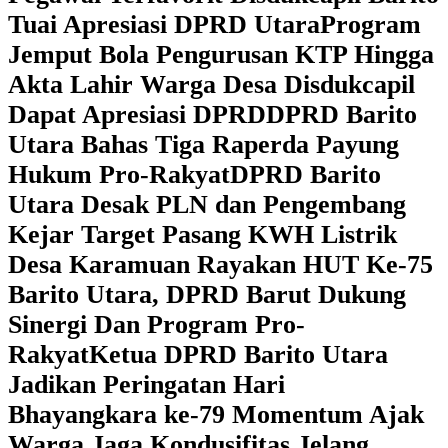
Tuai Apresiasi DPRD Utara
Program
Jemput Bola Pengurusan KTP Hingga
Akta Lahir Warga Desa Disdukcapil
Dapat Apresiasi DPRD
DPRD Barito
Utara Bahas Tiga Raperda Payung
Hukum Pro-Rakyat
DPRD Barito
Utara Desak PLN dan Pengembang
Kejar Target Pasang KWH Listrik
Desa Karamuan
Rayakan HUT Ke-75
Barito Utara, DPRD Barut Dukung
Sinergi Dan Program Pro-
Rakyat
Ketua DPRD Barito Utara
Jadikan Peringatan Hari
Bhayangkara ke-79 Momentum Ajak
Warga Jaga Kondusifitas Jelang