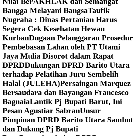
Nilai BerAKHLAK dan Semangat
Bangga Melayani Bangsa
Taufik
Nugraha : Dinas Pertanian Harus
Segera Cek Kesehatan Hewan
Kurban
Dugaan Pelanggaran Prosedur
Pembebasan Lahan oleh PT Utami
Jaya Mulia Disorot dalam Rapat
DPRD
Dukungan DPRD Barito Utara
terhadap Pelatihan Juru Sembelih
Halal (JULEHA)
Persaingan Marquez
Bersaudara dan Bayangan Francesco
Bagnaia
Lantik Pj Bupati Barut, Ini
Pesan Agustiar Sabran
Unsur
Pimpinan DPRD Barito Utara Sambut
dan Dukung Pj Bupati