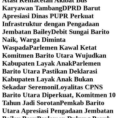
Atasi Kemacetan Akibat Bus
Karyawan Tambang
DPRD Barut
Apresiasi Dinas PUPR Perkuat
Infrastruktur dengan Pengadaan
Jembatan Bailey
Debit Sungai Barito
Naik, Warga Diminta
Waspada
Parlemen Kawal Ketat
Komitmen Barito Utara Wujudkan
Kabupaten Layak Anak
Parlemen
Barito Utara Pastikan Deklarasi
Kabupaten Layak Anak Bukan
Sekadar Seremoni
Loyalitas CPNS
Barito Utara Diperkuat, Komitmen 10
Tahun Jadi Sorotan
Pemkab Barito
Utara Apresiasi Pengadaan Jembatan