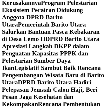
Kerusakannya
Program Pelestarian
Ekosistem Perairan Didukung
Anggota DPRD Barito
Utara
Pemerintah Barito Utara
Salurkan Bantuan Pasca Kebakaran
di Desa Lemo II
DPRD Barito Utara
Apresiasi Langkah DKPP dalam
Penguatan Kapasitas PPPK dan
Pelestarian Sumber Daya
Ikan
Legislatif Sambut Baik Rencana
Pengembangan Wisata Baru di Barito
Utara
DPRD Barito Utara Hadiri
Pelepasan Jemaah Calon Haji, Beri
Pesan Jaga Kesehatan dan
Kekompakan
Rencana Pembentukan