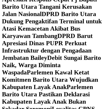
Barito Utara Tangani Kerusakan
Jalan Nasional
DPRD Barito Utara
Dukung Pengaktifan Terminal untuk
Atasi Kemacetan Akibat Bus
Karyawan Tambang
DPRD Barut
Apresiasi Dinas PUPR Perkuat
Infrastruktur dengan Pengadaan
Jembatan Bailey
Debit Sungai Barito
Naik, Warga Diminta
Waspada
Parlemen Kawal Ketat
Komitmen Barito Utara Wujudkan
Kabupaten Layak Anak
Parlemen
Barito Utara Pastikan Deklarasi
Kabupaten Layak Anak Bukan
Sekadar Seremoni
Loyalitas CPNS