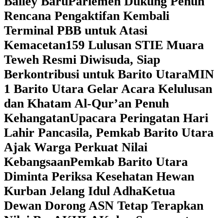
Bailey Baru
Parlemen Dukung Penuh
Rencana Pengaktifan Kembali
Terminal PBB untuk Atasi
Kemacetan
159 Lulusan STIE Muara
Teweh Resmi Diwisuda, Siap
Berkontribusi untuk Barito Utara
MIN
1 Barito Utara Gelar Acara Kelulusan
dan Khatam Al-Qur’an Penuh
Kehangatan
Upacara Peringatan Hari
Lahir Pancasila, Pemkab Barito Utara
Ajak Warga Perkuat Nilai
Kebangsaan
Pemkab Barito Utara
Diminta Periksa Kesehatan Hewan
Kurban Jelang Idul Adha
Ketua
Dewan Dorong ASN Tetap Terapkan