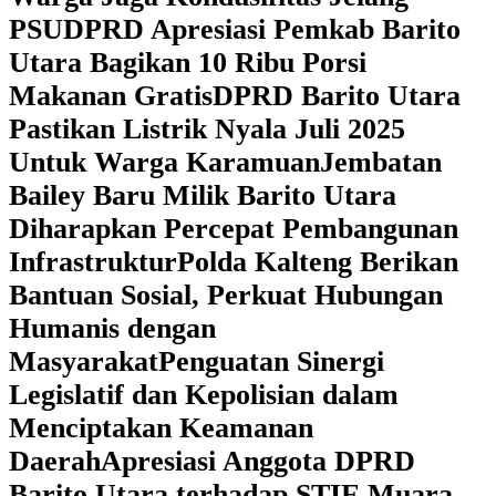
PSU
DPRD Apresiasi Pemkab Barito
Utara Bagikan 10 Ribu Porsi
Makanan Gratis
DPRD Barito Utara
Pastikan Listrik Nyala Juli 2025
Untuk Warga Karamuan
Jembatan
Bailey Baru Milik Barito Utara
Diharapkan Percepat Pembangunan
Infrastruktur
Polda Kalteng Berikan
Bantuan Sosial, Perkuat Hubungan
Humanis dengan
Masyarakat
Penguatan Sinergi
Legislatif dan Kepolisian dalam
Menciptakan Keamanan
Daerah
Apresiasi Anggota DPRD
Barito Utara terhadap STIE Muara