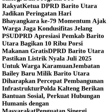
Rakyat
Ketua DPRD Barito Utara
Jadikan Peringatan Hari
Bhayangkara ke-79 Momentum Ajak
Warga Jaga Kondusifitas Jelang
PSU
DPRD Apresiasi Pemkab Barito
Utara Bagikan 10 Ribu Porsi
Makanan Gratis
DPRD Barito Utara
Pastikan Listrik Nyala Juli 2025
Untuk Warga Karamuan
Jembatan
Bailey Baru Milik Barito Utara
Diharapkan Percepat Pembangunan
Infrastruktur
Polda Kalteng Berikan
Bantuan Sosial, Perkuat Hubungan
Humanis dengan
Masyarakat
Penguatan Sinergi