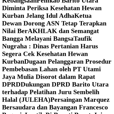
Kebangsaan
Pemkab Barito Utara
Diminta Periksa Kesehatan Hewan
Kurban Jelang Idul Adha
Ketua
Dewan Dorong ASN Tetap Terapkan
Nilai BerAKHLAK dan Semangat
Bangga Melayani Bangsa
Taufik
Nugraha : Dinas Pertanian Harus
Segera Cek Kesehatan Hewan
Kurban
Dugaan Pelanggaran Prosedur
Pembebasan Lahan oleh PT Utami
Jaya Mulia Disorot dalam Rapat
DPRD
Dukungan DPRD Barito Utara
terhadap Pelatihan Juru Sembelih
Halal (JULEHA)
Persaingan Marquez
Bersaudara dan Bayangan Francesco