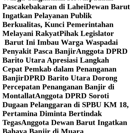
Pascakebakaran di Lahei
Dewan Barut
Ingatkan Pelayanan Publik
Berkualitas, Kunci Pemerintahan
Melayani Rakyat
Pihak Legislator
Barut Ini Imbau Warga Waspadai
Penyakit Pasca Banjir
Anggota DPRD
Barito Utara Apresiasi Langkah
Cepat Pemkab dalam Penanganan
Banjir
DPRD Barito Utara Dorong
Percepatan Penanganan Banjir di
Montallat
Anggota DPRD Soroti
Dugaan Pelanggaran di SPBU KM 18,
Pertamina Diminta Bertindak
Tegas
Anggota Dewan Barut Ingatkan
Bahaya Banjir di Muara