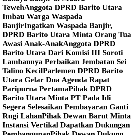
Teweh
Anggota DPRD Barito Utara
Imbau Warga Waspada
Banjir
Ingatkan Waspada Banjir,
DPRD Barito Utara Minta Orang Tua
Awasi Anak-Anak
Anggota DPRD
Barito Utara Dari Komisi III Soroti
Lambannya Perbaikan Jembatan Sei
Talino Kecil
Parlemen DPRD Barito
Utara Gelar Dua Agenda Rapat
Paripurna Pertama
Pihak DPRD
Barito Utara Minta PT Pada Idi
Segera Selesaikan Pembayaran Ganti
Rugi Lahan
Pihak Dewan Barut Minta
Instansi Vertikal Dapatkan Dukungan
Pembangunan
Pihak Dewan Dukung