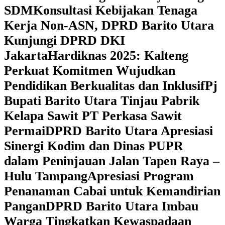
SDM
Konsultasi Kebijakan Tenaga
Kerja Non-ASN, DPRD Barito Utara
Kunjungi DPRD DKI
Jakarta
Hardiknas 2025: Kalteng
Perkuat Komitmen Wujudkan
Pendidikan Berkualitas dan Inklusif
Pj
Bupati Barito Utara Tinjau Pabrik
Kelapa Sawit PT Perkasa Sawit
Permai
DPRD Barito Utara Apresiasi
Sinergi Kodim dan Dinas PUPR
dalam Peninjauan Jalan Tapen Raya –
Hulu Tampang
Apresiasi Program
Penanaman Cabai untuk Kemandirian
Pangan
DPRD Barito Utara Imbau
Warga Tingkatkan Kewaspadaan