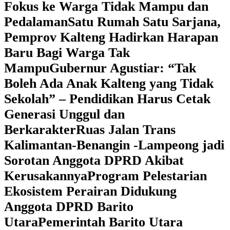
Fokus ke Warga Tidak Mampu dan
Pedalaman
‎Satu Rumah Satu Sarjana,
Pemprov Kalteng Hadirkan Harapan
Baru Bagi Warga Tak
Mampu
‎Gubernur Agustiar: “Tak
Boleh Ada Anak Kalteng yang Tidak
Sekolah” – Pendidikan Harus Cetak
Generasi Unggul dan
Berkarakter
Ruas Jalan Trans
Kalimantan-Benangin -Lampeong jadi
Sorotan Anggota DPRD Akibat
Kerusakannya
Program Pelestarian
Ekosistem Perairan Didukung
Anggota DPRD Barito
Utara
Pemerintah Barito Utara