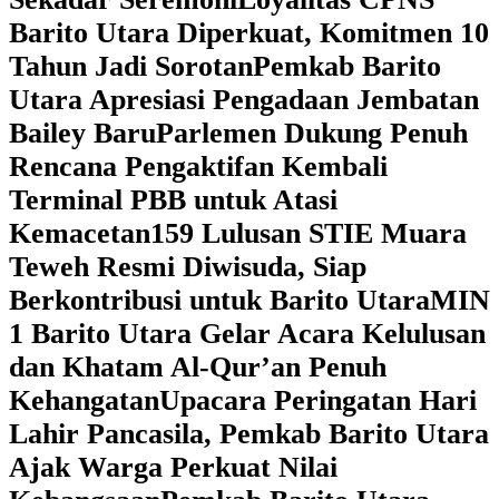
Barito Utara Diperkuat, Komitmen 10
Tahun Jadi Sorotan
Pemkab Barito
Utara Apresiasi Pengadaan Jembatan
Bailey Baru
Parlemen Dukung Penuh
Rencana Pengaktifan Kembali
Terminal PBB untuk Atasi
Kemacetan
159 Lulusan STIE Muara
Teweh Resmi Diwisuda, Siap
Berkontribusi untuk Barito Utara
MIN
1 Barito Utara Gelar Acara Kelulusan
dan Khatam Al-Qur’an Penuh
Kehangatan
Upacara Peringatan Hari
Lahir Pancasila, Pemkab Barito Utara
Ajak Warga Perkuat Nilai