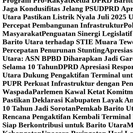
Program Pro-Rakyat
Ketua DPRD Barito
Jaga Kondusifitas Jelang PSU
DPRD Apre
Utara Pastikan Listrik Nyala Juli 202
Percepat Pembangunan Infrastruktur
Po
Masyarakat
Penguatan Sinergi Legislat
Barito Utara terhadap STIE Muara Tew
Percepatan Penurunan Stunting
Apresias
Utara: ASN BPBD Diharapkan Jadi Gar
Selama 10 Tahun
DPRD Apresiasi Respon
Utara Dukung Pengaktifan Terminal un
PUPR Perkuat Infrastruktur dengan Pe
Waspada
Parlemen Kawal Ketat Komitm
Pastikan Deklarasi Kabupaten Layak A
10 Tahun Jadi Sorotan
Pemkab Barito Ut
Rencana Pengaktifan Kembali Terminal
Siap Berkontribusi untuk Barito Utara
M