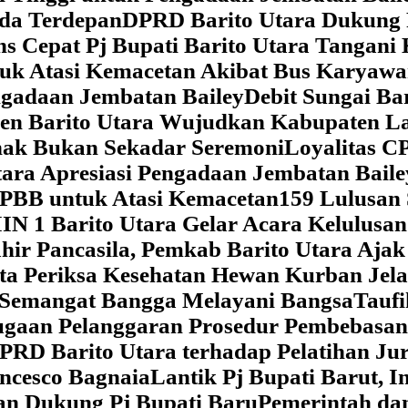
da Terdepan
DPRD Barito Utara Dukung
s Cepat Pj Bupati Barito Utara Tangani 
tuk Atasi Kemacetan Akibat Bus Karya
ngadaan Jembatan Bailey
Debit Sungai Ba
en Barito Utara Wujudkan Kabupaten L
nak Bukan Sekadar Seremoni
Loyalitas C
ara Apresiasi Pengadaan Jembatan Baile
 PBB untuk Atasi Kemacetan
159 Lulusan
IN 1 Barito Utara Gelar Acara Kelulusa
hir Pancasila, Pemkab Barito Utara Ajak
ta Periksa Kesehatan Hewan Kurban Jela
Semangat Bangga Melayani Bangsa
Taufi
gaan Pelanggaran Prosedur Pembebasan
RD Barito Utara terhadap Pelatihan Ju
ncesco Bagnaia
Lantik Pj Bupati Barut, I
an Dukung Pj Bupati Baru
Pemerintah da