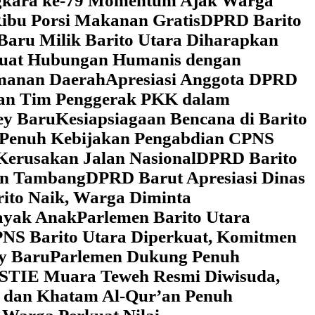
ngkara ke-79 Momentum Ajak Warga
ibu Porsi Makanan Gratis
DPRD Barito
Baru Milik Barito Utara Diharapkan
rkuat Hubungan Humanis dengan
amanan Daerah
Apresiasi Anggota DPRD
gan Tim Penggerak PKK dalam
ey Baru
Kesiapsiagaan Bencana di Barito
 Penuh Kebijakan Pengabdian CPNS
Kerusakan Jalan Nasional
DPRD Barito
wan Tambang
DPRD Barut Apresiasi Dinas
rito Naik, Warga Diminta
ayak Anak
Parlemen Barito Utara
PNS Barito Utara Diperkuat, Komitmen
y Baru
Parlemen Dukung Penuh
 STIE Muara Teweh Resmi Diwisuda,
n dan Khatam Al-Qur’an Penuh