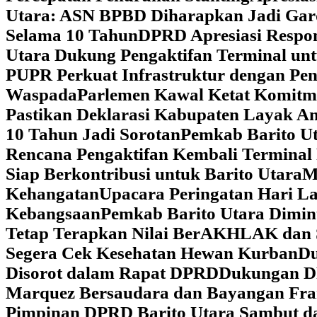
Utara: ASN BPBD Diharapkan Jadi Gar
Selama 10 Tahun
DPRD Apresiasi Respon
Utara Dukung Pengaktifan Terminal un
PUPR Perkuat Infrastruktur dengan Pe
Waspada
Parlemen Kawal Ketat Komitm
Pastikan Deklarasi Kabupaten Layak A
10 Tahun Jadi Sorotan
Pemkab Barito Ut
Rencana Pengaktifan Kembali Terminal
Siap Berkontribusi untuk Barito Utara
M
Kehangatan
Upacara Peringatan Hari La
Kebangsaan
Pemkab Barito Utara Dimin
Tetap Terapkan Nilai BerAKHLAK dan 
Segera Cek Kesehatan Hewan Kurban
Du
Disorot dalam Rapat DPRD
Dukungan DP
Marquez Bersaudara dan Bayangan Fra
Pimpinan DPRD Barito Utara Sambut d