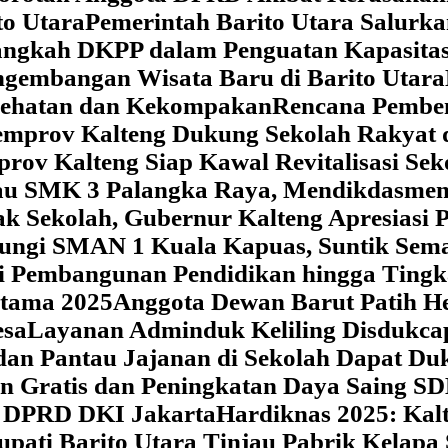
o Utara
Pemerintah Barito Utara Salurk
angkah DKPP dalam Penguatan Kapasitas
ngembangan Wisata Baru di Barito Utara
esehatan dan Kekompakan
Rencana Pemben
Pemprov Kalteng Dukung Sekolah Rakyat
prov Kalteng Siap Kawal Revitalisasi Se
jau SMK 3 Palangka Raya, Mendikdasmen P
ak Sekolah, Gubernur Kalteng Apresias
jungi SMAN 1 Kuala Kapuas, Suntik Sema
si Pembangunan Pendidikan hingga Tingk
atama 2025
Anggota Dewan Barut Patih H
esa
Layanan Adminduk Keliling Disdukcapi
 dan Pantau Jajanan di Sekolah Dapat D
an Gratis dan Peningkatan Daya Saing S
i DPRD DKI Jakarta
Hardiknas 2025: Ka
upati Barito Utara Tinjau Pabrik Kelapa