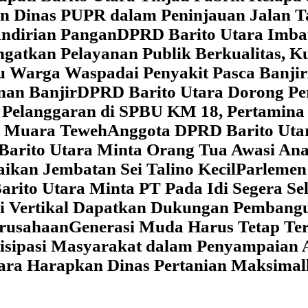
dan Dinas PUPR dalam Peninjauan Jalan
ndirian Pangan
DPRD Barito Utara Imb
gatkan Pelayanan Publik Berkualitas, K
au Warga Waspadai Penyakit Pasca Banjir
an Banjir
DPRD Barito Utara Dorong Per
Pelanggaran di SPBU KM 18, Pertamina 
i Muara Teweh
Anggota DPRD Barito Ut
Barito Utara Minta Orang Tua Awasi An
ikan Jembatan Sei Talino Kecil
Parlemen
rito Utara Minta PT Pada Idi Segera Se
si Vertikal Dapatkan Dukungan Pembang
erusahaan
Generasi Muda Harus Tetap Te
isipasi Masyarakat dalam Penyampaian 
tara Harapkan Dinas Pertanian Maksima