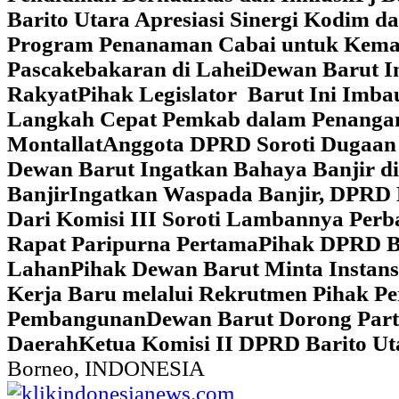
Barito Utara Apresiasi Sinergi Kodim 
Program Penanaman Cabai untuk Kema
Pascakebakaran di Lahei
Dewan Barut In
Rakyat
Pihak Legislator Barut Ini Imb
Langkah Cepat Pemkab dalam Penangan
Montallat
Anggota DPRD Soroti Dugaan 
Dewan Barut Ingatkan Bahaya Banjir d
Banjir
Ingatkan Waspada Banjir, DPRD 
Dari Komisi III Soroti Lambannya Perba
Rapat Paripurna Pertama
Pihak DPRD Ba
Lahan
Pihak Dewan Barut Minta Instan
Kerja Baru melalui Rekrutmen Pihak P
Pembangunan
Dewan Barut Dorong Part
Daerah
Ketua Komisi II DPRD Barito U
Borneo, INDONESIA