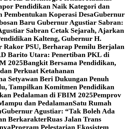
Rapor Pendidikan Naik Kategori dan
an Pembentukan Koperasi Desa
‎Gubernur
obosan Baru Gubernur Agustiar Sabran:
gustiar Sabran Cetak Sejarah, Ajarkan
endidikan Kalteng, Gubernur H.
r Rakor PSU, Berharap Pemilu Berjalan
 Barito Utara: Penertiban PKL di
IM 2025
‎Bangkit Bersama Pendidikan,
 dan Perkuat Ketahanan
a Setyawan Beri Dukungan Penuh
adu, Tampilkan Komitmen Pendidikan
dikan Pedalaman di FBIM 2025
‎Pemprov
k Mampu dan Pedalaman
‎Satu Rumah
u
‎Gubernur Agustiar: “Tak Boleh Ada
an Berkarakter
Ruas Jalan Trans
nnya
Program Pelestarian Ekosistem