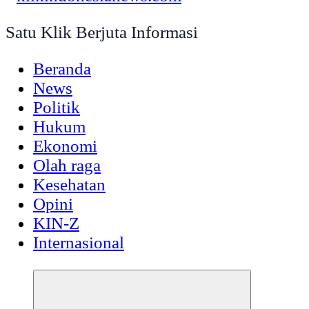
Satu Klik Berjuta Informasi
Beranda
News
Politik
Hukum
Ekonomi
Olah raga
Kesehatan
Opini
KIN-Z
Internasional