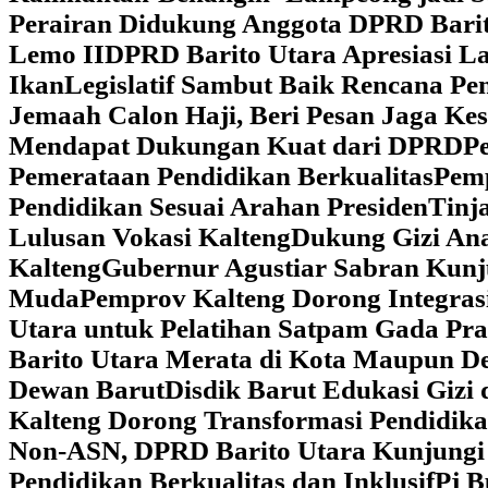
Perairan Didukung Anggota DPRD Barit
Lemo II
DPRD Barito Utara Apresiasi L
Ikan
Legislatif Sambut Baik Rencana Pe
Jemaah Calon Haji, Beri Pesan Jaga K
Mendapat Dukungan Kuat dari DPRD
‎
Pemerataan Pendidikan Berkualitas
‎Pem
Pendidikan Sesuai Arahan Presiden
‎Tin
Lulusan Vokasi Kalteng
‎Dukung Gizi An
Kalteng
‎Gubernur Agustiar Sabran Kun
Muda
‎Pemprov Kalteng Dorong Integra
Utara untuk Pelatihan Satpam Gada Pr
Barito Utara Merata di Kota Maupun D
Dewan Barut
Disdik Barut Edukasi Gizi
Kalteng Dorong Transformasi Pendidik
Non-ASN, DPRD Barito Utara Kunjung
Pendidikan Berkualitas dan Inklusif
Pj B