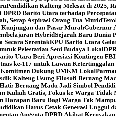
ara
‎Pendidikan Kalteng Melesat di 2025, 
si DPRD Barito Utara terhadap Percepat
ah, Serap Aspirasi Orang Tua Murid
‎Ter
t Kunjungan dan Pasar Murah
Gubernur A
embelajaran Hybrid
Sejarah Baru Dunia P
a Secara Serentak
KPU Barito Utara Gela
ntuk Pelestarian Seni Budaya Lokal
DPRD
arito Utara Beri Apresiasi Kontingen FB
tnas ke-117 untuk Lawan Ketertinggalan
kan Komitmen Dukung UMKM Lokal
Parman
sdik Kalteng Usung Filosofi Beruang M
e Hati: Beruang Madu Jadi Simbol Pendi
an Kuliah Gratis, Fokus ke Warga Tida
kan Harapan Baru Bagi Warga Tak Mamp
ndidikan Harus Cetak Generasi Unggul d
Sorotan Anggota DPRD Akibat Kerusaka