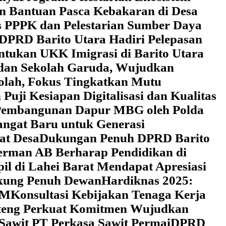
an Bantuan Pasca Kebakaran di Desa
 PPPK dan Pelestarian Sumber Daya
DPRD Barito Utara Hadiri Pelepasan
tukan UKK Imigrasi di Barito Utara
 dan Sekolah Garuda, Wujudkan
kolah, Fokus Tingkatkan Mutu
uji Kesiapan Digitalisasi dan Kualitas
i Pembangunan Dapur MBG oleh Polda
ngat Baru untuk Generasi
at Desa
Dukungan Penuh DPRD Barito
erman AB Berharap Pendidikan di
l di Lahei Barat Mendapat Apresiasi
ukung Penuh Dewan
Hardiknas 2025:
DM
Konsultasi Kebijakan Tenaga Kerja
lteng Perkuat Komitmen Wujudkan
 Sawit PT Perkasa Sawit Permai
DPRD