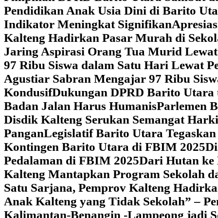
Pendidikan Anak Usia Dini di Barito Ut
Indikator Meningkat Signifikan
Apresia
Kalteng Hadirkan Pasar Murah di Sekol
Jaring Aspirasi Orang Tua Murid Lewa
97 Ribu Siswa dalam Satu Hari Lewat P
Agustiar Sabran Mengajar 97 Ribu Sisw
Kondusif
Dukungan DPRD Barito Utara u
Badan Jalan Harus Humanis
Parlemen B
Disdik Kalteng Serukan Semangat Harki
Pangan
Legislatif Barito Utara Tegas
Kontingen Barito Utara di FBIM 2025
Di
Pedalaman di FBIM 2025
‎Dari Hutan k
Kalteng Mantapkan Program Sekolah d
Satu Sarjana, Pemprov Kalteng Hadir
Anak Kalteng yang Tidak Sekolah” – Pe
Kalimantan-Benangin -Lampeong jadi 