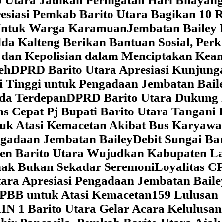
 Utara Jadikan Peringatan Hari Bhaya
siasi Pemkab Barito Utara Bagikan 10 R
5 Untuk Warga Karamuan
Jembatan Bailey 
lda Kalteng Berikan Bantuan Sosial, Pe
if dan Kepolisian dalam Menciptakan Ke
eh
DPRD Barito Utara Apresiasi Kunjun
i Tinggi untuk Pengadaan Jembatan Bail
da Terdepan
DPRD Barito Utara Dukung
s Cepat Pj Bupati Barito Utara Tangani 
tuk Atasi Kemacetan Akibat Bus Karya
ngadaan Jembatan Bailey
Debit Sungai Ba
en Barito Utara Wujudkan Kabupaten L
nak Bukan Sekadar Seremoni
Loyalitas C
ara Apresiasi Pengadaan Jembatan Baile
 PBB untuk Atasi Kemacetan
159 Lulusan
IN 1 Barito Utara Gelar Acara Kelulusa