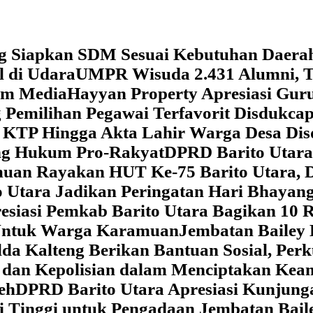
g Siapkan SDM Sesuai Kebutuhan Daera
l di Udara
UMPR Wisuda 2.431 Alumni, T
tem Media
Hayyan Property Apresiasi Guru
 Pemilihan Pegawai Terfavorit Disdukcap
 KTP Hingga Akta Lahir Warga Desa Dis
ung Hukum Pro-Rakyat
DPRD Barito Utara
amuan
Rayakan HUT Ke-75 Barito Utara, 
 Utara Jadikan Peringatan Hari Bhaya
siasi Pemkab Barito Utara Bagikan 10 R
5 Untuk Warga Karamuan
Jembatan Bailey 
lda Kalteng Berikan Bantuan Sosial, Pe
if dan Kepolisian dalam Menciptakan Ke
eh
DPRD Barito Utara Apresiasi Kunjun
i Tinggi untuk Pengadaan Jembatan Bail