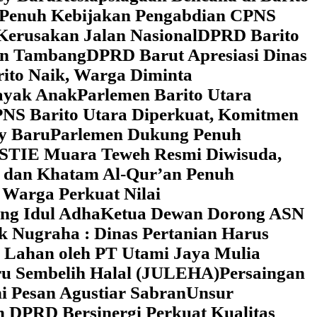
 Penuh Kebijakan Pengabdian CPNS
Kerusakan Jalan Nasional
DPRD Barito
wan Tambang
DPRD Barut Apresiasi Dinas
rito Naik, Warga Diminta
ayak Anak
Parlemen Barito Utara
PNS Barito Utara Diperkuat, Komitmen
y Baru
Parlemen Dukung Penuh
 STIE Muara Teweh Resmi Diwisuda,
n dan Khatam Al-Qur’an Penuh
 Warga Perkuat Nilai
ng Idul Adha
Ketua Dewan Dorong ASN
k Nugraha : Dinas Pertanian Harus
 Lahan oleh PT Utami Jaya Mulia
ru Sembelih Halal (JULEHA)
Persaingan
ni Pesan Agustiar Sabran
Unsur
n DPRD Bersinergi Perkuat Kualitas