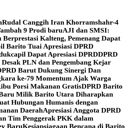
h
Rudal Canggih Iran Khorramshahr-4
ambah 9 Prodi baru
AJI dan SMSI:
 Berprestasi Kalteng, Pemenang Dapat
il Barito Tuai Apresiasi DPRD
dukcapil Dapat Apresiasi DPRD
DPRD
 Desak PLN dan Pengembang Kejar
DPRD Barut Dukung Sinergi Dan
ngkara ke-79 Momentum Ajak Warga
ibu Porsi Makanan Gratis
DPRD Barito
Baru Milik Barito Utara Diharapkan
rkuat Hubungan Humanis dengan
amanan Daerah
Apresiasi Anggota DPRD
gan Tim Penggerak PKK dalam
ey Baru
Kesiapsiagaan Bencana di Barito