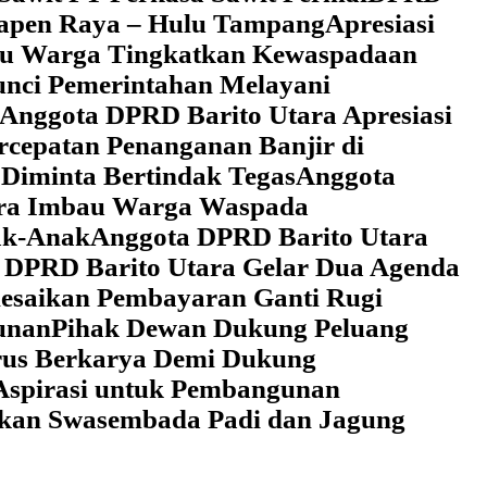
 Tapen Raya – Hulu Tampang
Apresiasi
au Warga Tingkatkan Kewaspadaan
unci Pemerintahan Melayani
Anggota DPRD Barito Utara Apresiasi
cepatan Penanganan Banjir di
Diminta Bertindak Tegas
Anggota
ara Imbau Warga Waspada
ak-Anak
Anggota DPRD Barito Utara
 DPRD Barito Utara Gelar Dua Agenda
lesaikan Pembayaran Ganti Rugi
unan
Pihak Dewan Dukung Peluang
rus Berkarya Demi Dukung
Aspirasi untuk Pembangunan
lkan Swasembada Padi dan Jagung