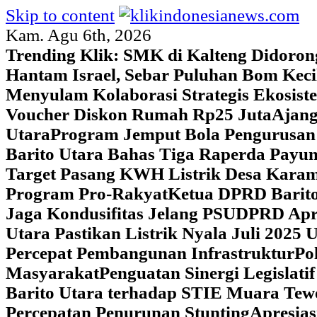
Skip to content
Kam. Agu 6th, 2026
Trending Klik:
SMK di Kalteng Didoron
Hantam Israel, Sebar Puluhan Bom Keci
Menyulam Kolaborasi Strategis Ekosis
Voucher Diskon Rumah Rp25 Juta
Ajang
Utara
Program Jemput Bola Pengurusan
Barito Utara Bahas Tiga Raperda Pay
Target Pasang KWH Listrik Desa Kar
Program Pro-Rakyat
Ketua DPRD Barito
Jaga Kondusifitas Jelang PSU
DPRD Apre
Utara Pastikan Listrik Nyala Juli 202
Percepat Pembangunan Infrastruktur
Po
Masyarakat
Penguatan Sinergi Legislat
Barito Utara terhadap STIE Muara Tew
Percepatan Penurunan Stunting
Apresias