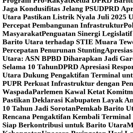
Program Pro-Rakyat
Ketua DPRD Barito
Jaga Kondusifitas Jelang PSU
DPRD Apre
Utara Pastikan Listrik Nyala Juli 202
Percepat Pembangunan Infrastruktur
Po
Masyarakat
Penguatan Sinergi Legislat
Barito Utara terhadap STIE Muara Tew
Percepatan Penurunan Stunting
Apresias
Utara: ASN BPBD Diharapkan Jadi Gar
Selama 10 Tahun
DPRD Apresiasi Respon
Utara Dukung Pengaktifan Terminal un
PUPR Perkuat Infrastruktur dengan Pe
Waspada
Parlemen Kawal Ketat Komitm
Pastikan Deklarasi Kabupaten Layak A
10 Tahun Jadi Sorotan
Pemkab Barito Ut
Rencana Pengaktifan Kembali Terminal
Siap Berkontribusi untuk Barito Utara
M