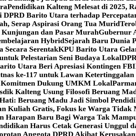
ara
‎Pendidikan Kalteng Melesat di 2025, 
si DPRD Barito Utara terhadap Percepat
ah, Serap Aspirasi Orang Tua Murid
‎Ter
t Kunjungan dan Pasar Murah
Gubernur A
embelajaran Hybrid
Sejarah Baru Dunia P
a Secara Serentak
KPU Barito Utara Gela
ntuk Pelestarian Seni Budaya Lokal
DPRD
arito Utara Beri Apresiasi Kontingen FB
tnas ke-117 untuk Lawan Ketertinggalan
kan Komitmen Dukung UMKM Lokal
Parman
sdik Kalteng Usung Filosofi Beruang M
e Hati: Beruang Madu Jadi Simbol Pendi
an Kuliah Gratis, Fokus ke Warga Tida
kan Harapan Baru Bagi Warga Tak Mamp
ndidikan Harus Cetak Generasi Unggul d
Sorotan Anggota DPRD Akibat Kerusaka