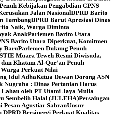
 Penuh Kebijakan Pengabdian CPNS
Kerusakan Jalan Nasional
DPRD Barito
wan Tambang
DPRD Barut Apresiasi Dinas
rito Naik, Warga Diminta
ayak Anak
Parlemen Barito Utara
PNS Barito Utara Diperkuat, Komitmen
y Baru
Parlemen Dukung Penuh
 STIE Muara Teweh Resmi Diwisuda,
n dan Khatam Al-Qur’an Penuh
 Warga Perkuat Nilai
ng Idul Adha
Ketua Dewan Dorong ASN
k Nugraha : Dinas Pertanian Harus
 Lahan oleh PT Utami Jaya Mulia
ru Sembelih Halal (JULEHA)
Persaingan
ni Pesan Agustiar Sabran
Unsur
n DPRD Bersinergi Perkuat Kualitas