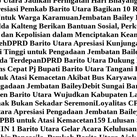
 Utara Jadikan Peringatan Hari Bhaya
siasi Pemkab Barito Utara Bagikan 10 R
5 Untuk Warga Karamuan
Jembatan Bailey 
lda Kalteng Berikan Bantuan Sosial, Pe
if dan Kepolisian dalam Menciptakan Ke
eh
DPRD Barito Utara Apresiasi Kunjun
i Tinggi untuk Pengadaan Jembatan Bail
da Terdepan
DPRD Barito Utara Dukung
s Cepat Pj Bupati Barito Utara Tangani 
tuk Atasi Kemacetan Akibat Bus Karya
ngadaan Jembatan Bailey
Debit Sungai Ba
en Barito Utara Wujudkan Kabupaten L
nak Bukan Sekadar Seremoni
Loyalitas C
ara Apresiasi Pengadaan Jembatan Baile
 PBB untuk Atasi Kemacetan
159 Lulusan
IN 1 Barito Utara Gelar Acara Kelulusa