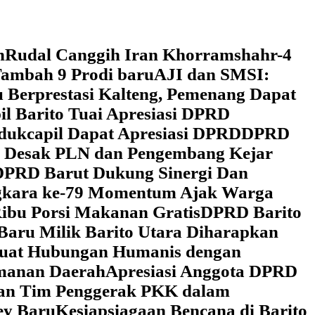
h
Rudal Canggih Iran Khorramshahr-4
ambah 9 Prodi baru
AJI dan SMSI:
 Berprestasi Kalteng, Pemenang Dapat
il Barito Tuai Apresiasi DPRD
dukcapil Dapat Apresiasi DPRD
DPRD
 Desak PLN dan Pengembang Kejar
DPRD Barut Dukung Sinergi Dan
ngkara ke-79 Momentum Ajak Warga
ibu Porsi Makanan Gratis
DPRD Barito
Baru Milik Barito Utara Diharapkan
rkuat Hubungan Humanis dengan
amanan Daerah
Apresiasi Anggota DPRD
gan Tim Penggerak PKK dalam
ey Baru
Kesiapsiagaan Bencana di Barito