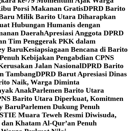
ngkara ke-79 Momentum Ajak Warga
ibu Porsi Makanan Gratis
DPRD Barito
Baru Milik Barito Utara Diharapkan
rkuat Hubungan Humanis dengan
amanan Daerah
Apresiasi Anggota DPRD
gan Tim Penggerak PKK dalam
ey Baru
Kesiapsiagaan Bencana di Barito
 Penuh Kebijakan Pengabdian CPNS
Kerusakan Jalan Nasional
DPRD Barito
wan Tambang
DPRD Barut Apresiasi Dinas
rito Naik, Warga Diminta
ayak Anak
Parlemen Barito Utara
PNS Barito Utara Diperkuat, Komitmen
y Baru
Parlemen Dukung Penuh
 STIE Muara Teweh Resmi Diwisuda,
n dan Khatam Al-Qur’an Penuh