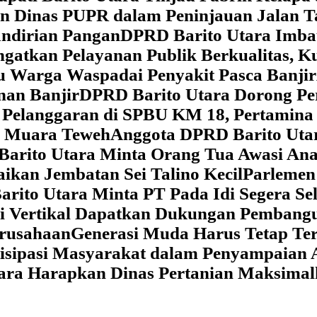
dan Dinas PUPR dalam Peninjauan Jalan
ndirian Pangan
DPRD Barito Utara Imb
gatkan Pelayanan Publik Berkualitas, K
au Warga Waspadai Penyakit Pasca Banjir
an Banjir
DPRD Barito Utara Dorong Per
Pelanggaran di SPBU KM 18, Pertamina 
i Muara Teweh
Anggota DPRD Barito Ut
Barito Utara Minta Orang Tua Awasi An
ikan Jembatan Sei Talino Kecil
Parlemen
rito Utara Minta PT Pada Idi Segera Se
si Vertikal Dapatkan Dukungan Pembang
erusahaan
Generasi Muda Harus Tetap Te
isipasi Masyarakat dalam Penyampaian 
tara Harapkan Dinas Pertanian Maksima