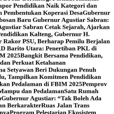
Rapor Pendidikan Naik Kategori dan
an Pembentukan Koperasi Desa
‎Gubernur
obosan Baru Gubernur Agustiar Sabran:
gustiar Sabran Cetak Sejarah, Ajarkan
endidikan Kalteng, Gubernur H.
r Rakor PSU, Berharap Pemilu Berjalan
 Barito Utara: Penertiban PKL di
IM 2025
‎Bangkit Bersama Pendidikan,
 dan Perkuat Ketahanan
a Setyawan Beri Dukungan Penuh
adu, Tampilkan Komitmen Pendidikan
dikan Pedalaman di FBIM 2025
‎Pemprov
k Mampu dan Pedalaman
‎Satu Rumah
u
‎Gubernur Agustiar: “Tak Boleh Ada
an Berkarakter
Ruas Jalan Trans
nnya
Program Pelestarian Ekosistem