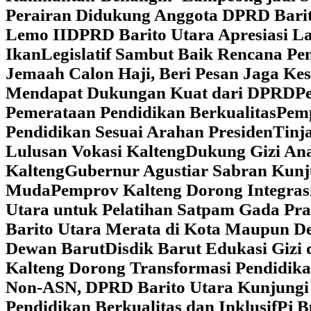
Perairan Didukung Anggota DPRD Barit
Lemo II
DPRD Barito Utara Apresiasi L
Ikan
Legislatif Sambut Baik Rencana Pe
Jemaah Calon Haji, Beri Pesan Jaga K
Mendapat Dukungan Kuat dari DPRD
‎
Pemerataan Pendidikan Berkualitas
‎Pem
Pendidikan Sesuai Arahan Presiden
‎Tin
Lulusan Vokasi Kalteng
‎Dukung Gizi An
Kalteng
‎Gubernur Agustiar Sabran Kun
Muda
‎Pemprov Kalteng Dorong Integra
Utara untuk Pelatihan Satpam Gada Pr
Barito Utara Merata di Kota Maupun D
Dewan Barut
Disdik Barut Edukasi Gizi
Kalteng Dorong Transformasi Pendidik
Non-ASN, DPRD Barito Utara Kunjung
Pendidikan Berkualitas dan Inklusif
Pj B