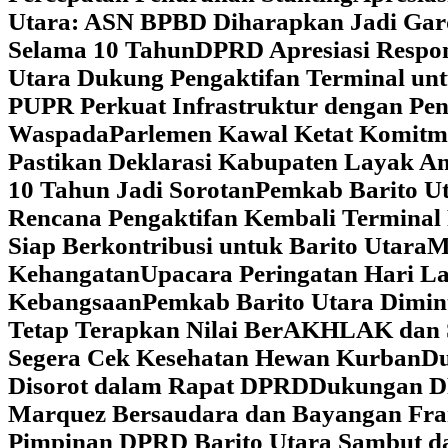
Utara: ASN BPBD Diharapkan Jadi Gar
Selama 10 Tahun
DPRD Apresiasi Respon
Utara Dukung Pengaktifan Terminal un
PUPR Perkuat Infrastruktur dengan Pe
Waspada
Parlemen Kawal Ketat Komitm
Pastikan Deklarasi Kabupaten Layak A
10 Tahun Jadi Sorotan
Pemkab Barito Ut
Rencana Pengaktifan Kembali Terminal
Siap Berkontribusi untuk Barito Utara
M
Kehangatan
Upacara Peringatan Hari La
Kebangsaan
Pemkab Barito Utara Dimin
Tetap Terapkan Nilai BerAKHLAK dan 
Segera Cek Kesehatan Hewan Kurban
Du
Disorot dalam Rapat DPRD
Dukungan DP
Marquez Bersaudara dan Bayangan Fra
Pimpinan DPRD Barito Utara Sambut d