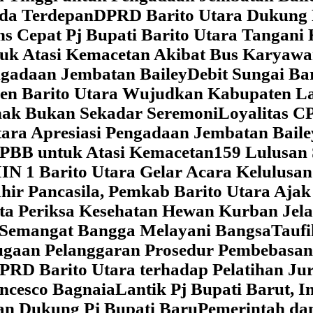
da Terdepan
DPRD Barito Utara Dukung
s Cepat Pj Bupati Barito Utara Tangani 
tuk Atasi Kemacetan Akibat Bus Karya
ngadaan Jembatan Bailey
Debit Sungai Ba
en Barito Utara Wujudkan Kabupaten L
nak Bukan Sekadar Seremoni
Loyalitas C
ara Apresiasi Pengadaan Jembatan Baile
 PBB untuk Atasi Kemacetan
159 Lulusan
IN 1 Barito Utara Gelar Acara Kelulusa
hir Pancasila, Pemkab Barito Utara Ajak
ta Periksa Kesehatan Hewan Kurban Jela
Semangat Bangga Melayani Bangsa
Taufi
gaan Pelanggaran Prosedur Pembebasan
RD Barito Utara terhadap Pelatihan Ju
ncesco Bagnaia
Lantik Pj Bupati Barut, I
an Dukung Pj Bupati Baru
Pemerintah da