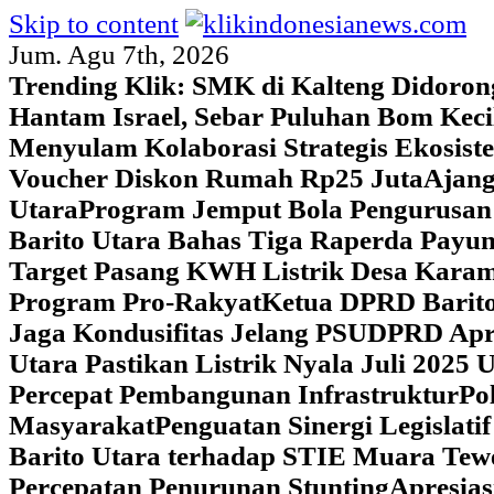
Skip to content
Jum. Agu 7th, 2026
Trending Klik:
SMK di Kalteng Didoron
Hantam Israel, Sebar Puluhan Bom Keci
Menyulam Kolaborasi Strategis Ekosis
Voucher Diskon Rumah Rp25 Juta
Ajang
Utara
Program Jemput Bola Pengurusan
Barito Utara Bahas Tiga Raperda Pay
Target Pasang KWH Listrik Desa Kar
Program Pro-Rakyat
Ketua DPRD Barito
Jaga Kondusifitas Jelang PSU
DPRD Apre
Utara Pastikan Listrik Nyala Juli 202
Percepat Pembangunan Infrastruktur
Po
Masyarakat
Penguatan Sinergi Legislat
Barito Utara terhadap STIE Muara Tew
Percepatan Penurunan Stunting
Apresias