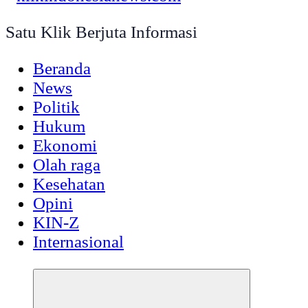
Satu Klik Berjuta Informasi
Beranda
News
Politik
Hukum
Ekonomi
Olah raga
Kesehatan
Opini
KIN-Z
Internasional