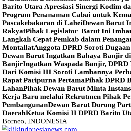
Barito Utara Apresiasi Sinergi Kodim 
Program Penanaman Cabai untuk Kema
Pascakebakaran di Lahei
Dewan Barut In
Rakyat
Pihak Legislator Barut Ini Imb
Langkah Cepat Pemkab dalam Penangan
Montallat
Anggota DPRD Soroti Dugaan 
Dewan Barut Ingatkan Bahaya Banjir d
Banjir
Ingatkan Waspada Banjir, DPRD 
Dari Komisi III Soroti Lambannya Perba
Rapat Paripurna Pertama
Pihak DPRD Ba
Lahan
Pihak Dewan Barut Minta Instan
Kerja Baru melalui Rekrutmen Pihak P
Pembangunan
Dewan Barut Dorong Part
Daerah
Ketua Komisi II DPRD Barito U
Borneo, INDONESIA