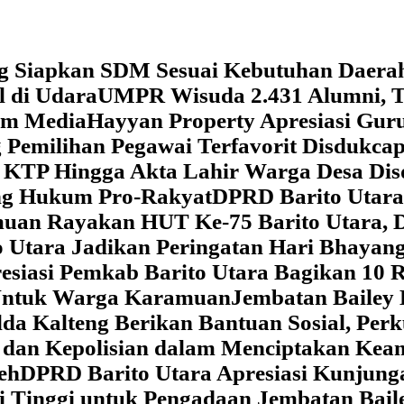
g Siapkan SDM Sesuai Kebutuhan Daera
l di Udara
UMPR Wisuda 2.431 Alumni, T
tem Media
Hayyan Property Apresiasi Guru
 Pemilihan Pegawai Terfavorit Disdukcap
 KTP Hingga Akta Lahir Warga Desa Dis
ung Hukum Pro-Rakyat
DPRD Barito Utara
amuan
Rayakan HUT Ke-75 Barito Utara, 
 Utara Jadikan Peringatan Hari Bhaya
siasi Pemkab Barito Utara Bagikan 10 R
5 Untuk Warga Karamuan
Jembatan Bailey 
lda Kalteng Berikan Bantuan Sosial, Pe
if dan Kepolisian dalam Menciptakan Ke
eh
DPRD Barito Utara Apresiasi Kunjun
i Tinggi untuk Pengadaan Jembatan Bail