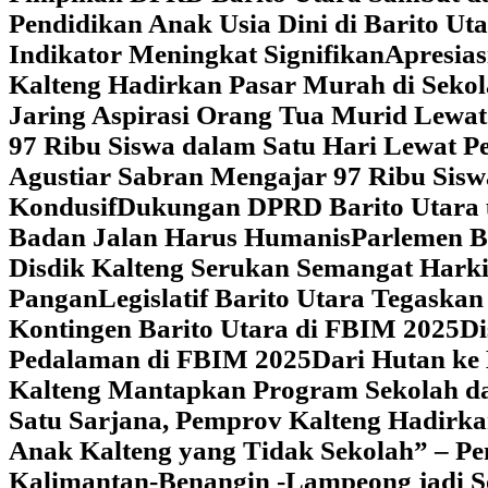
Pendidikan Anak Usia Dini di Barito Ut
Indikator Meningkat Signifikan
Apresia
Kalteng Hadirkan Pasar Murah di Sekol
Jaring Aspirasi Orang Tua Murid Lewa
97 Ribu Siswa dalam Satu Hari Lewat P
Agustiar Sabran Mengajar 97 Ribu Sisw
Kondusif
Dukungan DPRD Barito Utara u
Badan Jalan Harus Humanis
Parlemen B
Disdik Kalteng Serukan Semangat Harki
Pangan
Legislatif Barito Utara Tegas
Kontingen Barito Utara di FBIM 2025
Di
Pedalaman di FBIM 2025
‎Dari Hutan k
Kalteng Mantapkan Program Sekolah d
Satu Sarjana, Pemprov Kalteng Hadir
Anak Kalteng yang Tidak Sekolah” – Pe
Kalimantan-Benangin -Lampeong jadi 