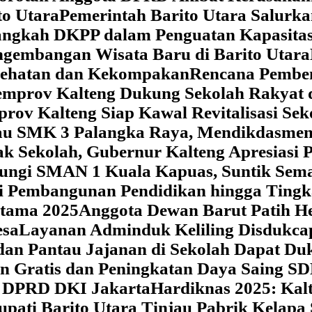
o Utara
Pemerintah Barito Utara Salurk
angkah DKPP dalam Penguatan Kapasitas
ngembangan Wisata Baru di Barito Utara
esehatan dan Kekompakan
Rencana Pemben
Pemprov Kalteng Dukung Sekolah Rakyat
prov Kalteng Siap Kawal Revitalisasi Se
jau SMK 3 Palangka Raya, Mendikdasmen P
ak Sekolah, Gubernur Kalteng Apresias
jungi SMAN 1 Kuala Kapuas, Suntik Sema
si Pembangunan Pendidikan hingga Tingk
atama 2025
Anggota Dewan Barut Patih H
esa
Layanan Adminduk Keliling Disdukcapi
 dan Pantau Jajanan di Sekolah Dapat D
an Gratis dan Peningkatan Daya Saing S
i DPRD DKI Jakarta
Hardiknas 2025: Ka
upati Barito Utara Tinjau Pabrik Kelapa