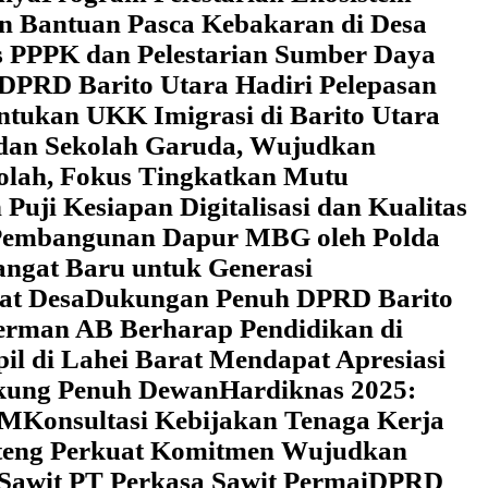
an Bantuan Pasca Kebakaran di Desa
 PPPK dan Pelestarian Sumber Daya
DPRD Barito Utara Hadiri Pelepasan
tukan UKK Imigrasi di Barito Utara
 dan Sekolah Garuda, Wujudkan
kolah, Fokus Tingkatkan Mutu
uji Kesiapan Digitalisasi dan Kualitas
i Pembangunan Dapur MBG oleh Polda
ngat Baru untuk Generasi
at Desa
Dukungan Penuh DPRD Barito
erman AB Berharap Pendidikan di
l di Lahei Barat Mendapat Apresiasi
ukung Penuh Dewan
Hardiknas 2025:
DM
Konsultasi Kebijakan Tenaga Kerja
lteng Perkuat Komitmen Wujudkan
 Sawit PT Perkasa Sawit Permai
DPRD