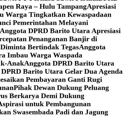
 Tapen Raya – Hulu Tampang
Apresiasi
au Warga Tingkatkan Kewaspadaan
unci Pemerintahan Melayani
Anggota DPRD Barito Utara Apresiasi
cepatan Penanganan Banjir di
Diminta Bertindak Tegas
Anggota
ara Imbau Warga Waspada
ak-Anak
Anggota DPRD Barito Utara
 DPRD Barito Utara Gelar Dua Agenda
lesaikan Pembayaran Ganti Rugi
unan
Pihak Dewan Dukung Peluang
rus Berkarya Demi Dukung
Aspirasi untuk Pembangunan
lkan Swasembada Padi dan Jagung