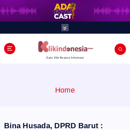
S
k
i
p
t
Satu Klik Berjuta Informasi
o
c
Home
o
n
t
Bina Husada, DPRD Barut :