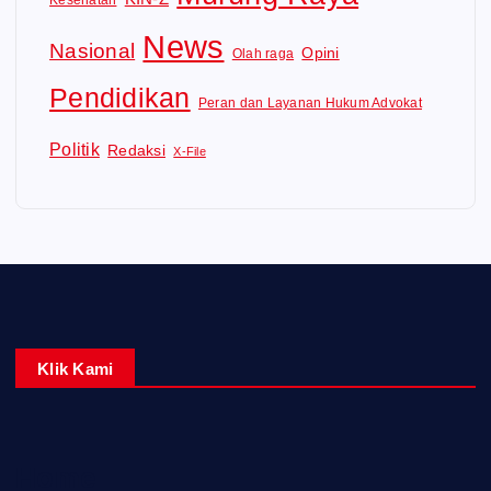
Kesehatan
News
Nasional
Opini
Olah raga
Pendidikan
Peran dan Layanan Hukum Advokat
Politik
Redaksi
X-File
Klik Kami
Home