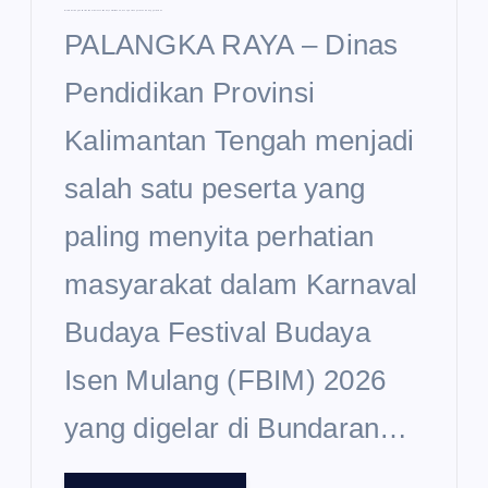
Disdik Kalteng Curi Perhatian di Karnaval Budaya FBIM 2026, Usung Semangat Sekolah Unggul Garuda
PALANGKA RAYA – Dinas
Pendidikan Provinsi
Kalimantan Tengah menjadi
salah satu peserta yang
paling menyita perhatian
masyarakat dalam Karnaval
Budaya Festival Budaya
Isen Mulang (FBIM) 2026
yang digelar di Bundaran…