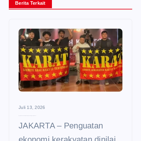
Berita Terkait
Juli 13, 2026
Ekonomi Kerakyatan Dinilai Perlu Diperkuat hingga Tingkat Desa
JAKARTA – Penguatan
ekonomi kerakyatan dinilai