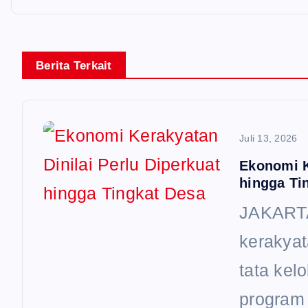
i
p
Berita Terkait
o
s
Juli 13, 2026
Ekonomi K
hingga Ti
JAKARTA
kerakyat
tata kel
program