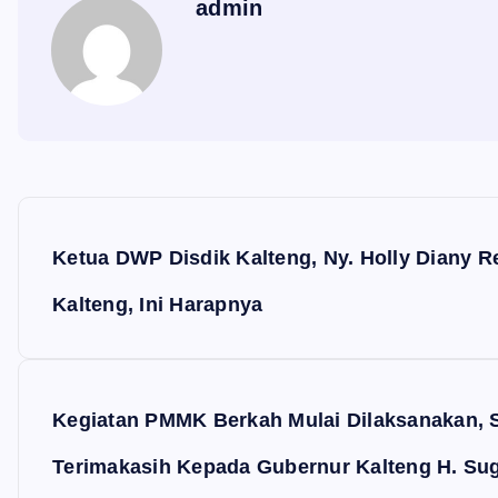
admin
N
a
Ketua DWP Disdik Kalteng, Ny. Holly Diany 
v
Kalteng, Ini Harapnya
i
g
Kegiatan PMMK Berkah Mulai Dilaksanakan,
a
Terimakasih Kepada Gubernur Kalteng H. Su
s