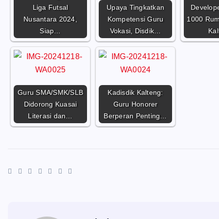
Liga Futsal
Upaya Tingkatkan
Develop
Nusantara 2024,
Kompetensi Guru
1000 Rum
Siap…
Vokasi, Disdik…
Kal
Guru SMA/SMK/SLB
Kadisdik Kalteng:
Didorong Kuasai
Guru Honorer
Literasi dan…
Berperan Penting…