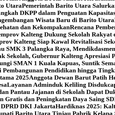
o Utara
Pemerintah Barito Utara Salurk
angkah DKPP dalam Penguatan Kapasitas
ngembangan Wisata Baru di Barito Utara
esehatan dan Kekompakan
Rencana Pemben
Pemprov Kalteng Dukung Sekolah Rakyat
prov Kalteng Siap Kawal Revitalisasi Se
jau SMK 3 Palangka Raya, Mendikdasmen P
ak Sekolah, Gubernur Kalteng Apresias
jungi SMAN 1 Kuala Kapuas, Suntik Sema
si Pembangunan Pendidikan hingga Tingk
atama 2025
Anggota Dewan Barut Patih H
esa
Layanan Adminduk Keliling Disdukcapi
 dan Pantau Jajanan di Sekolah Dapat D
an Gratis dan Peningkatan Daya Saing S
i DPRD DKI Jakarta
Hardiknas 2025: Ka
upati Barito Utara Tinjau Pabrik Kelapa