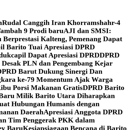
h
Rudal Canggih Iran Khorramshahr-4
ambah 9 Prodi baru
AJI dan SMSI:
 Berprestasi Kalteng, Pemenang Dapat
il Barito Tuai Apresiasi DPRD
dukcapil Dapat Apresiasi DPRD
DPRD
 Desak PLN dan Pengembang Kejar
DPRD Barut Dukung Sinergi Dan
ngkara ke-79 Momentum Ajak Warga
ibu Porsi Makanan Gratis
DPRD Barito
Baru Milik Barito Utara Diharapkan
rkuat Hubungan Humanis dengan
amanan Daerah
Apresiasi Anggota DPRD
gan Tim Penggerak PKK dalam
ey Baru
Kesiapsiagaan Bencana di Barito