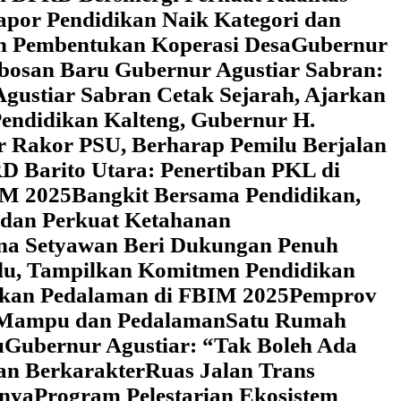
Rapor Pendidikan Naik Kategori dan
an Pembentukan Koperasi Desa
‎Gubernur
obosan Baru Gubernur Agustiar Sabran:
gustiar Sabran Cetak Sejarah, Ajarkan
endidikan Kalteng, Gubernur H.
r Rakor PSU, Berharap Pemilu Berjalan
 Barito Utara: Penertiban PKL di
IM 2025
‎Bangkit Bersama Pendidikan,
 dan Perkuat Ketahanan
a Setyawan Beri Dukungan Penuh
adu, Tampilkan Komitmen Pendidikan
dikan Pedalaman di FBIM 2025
‎Pemprov
k Mampu dan Pedalaman
‎Satu Rumah
u
‎Gubernur Agustiar: “Tak Boleh Ada
an Berkarakter
Ruas Jalan Trans
nnya
Program Pelestarian Ekosistem