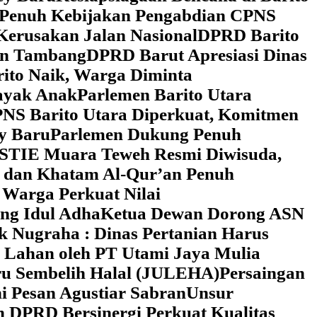
 Penuh Kebijakan Pengabdian CPNS
Kerusakan Jalan Nasional
DPRD Barito
wan Tambang
DPRD Barut Apresiasi Dinas
rito Naik, Warga Diminta
ayak Anak
Parlemen Barito Utara
PNS Barito Utara Diperkuat, Komitmen
y Baru
Parlemen Dukung Penuh
 STIE Muara Teweh Resmi Diwisuda,
n dan Khatam Al-Qur’an Penuh
 Warga Perkuat Nilai
ng Idul Adha
Ketua Dewan Dorong ASN
k Nugraha : Dinas Pertanian Harus
 Lahan oleh PT Utami Jaya Mulia
ru Sembelih Halal (JULEHA)
Persaingan
ni Pesan Agustiar Sabran
Unsur
n DPRD Bersinergi Perkuat Kualitas