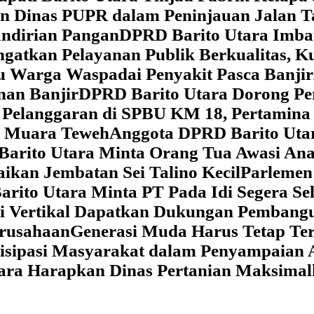
dan Dinas PUPR dalam Peninjauan Jalan
ndirian Pangan
DPRD Barito Utara Imb
gatkan Pelayanan Publik Berkualitas, K
au Warga Waspadai Penyakit Pasca Banjir
an Banjir
DPRD Barito Utara Dorong Per
Pelanggaran di SPBU KM 18, Pertamina 
i Muara Teweh
Anggota DPRD Barito Ut
Barito Utara Minta Orang Tua Awasi An
ikan Jembatan Sei Talino Kecil
Parlemen
rito Utara Minta PT Pada Idi Segera Se
si Vertikal Dapatkan Dukungan Pembang
erusahaan
Generasi Muda Harus Tetap Te
isipasi Masyarakat dalam Penyampaian 
tara Harapkan Dinas Pertanian Maksima