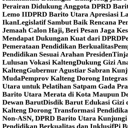
Perairan Didukung Anggota DPRD Barit
Lemo II
DPRD Barito Utara Apresiasi L
Ikan
Legislatif Sambut Baik Rencana Pe
Jemaah Calon Haji, Beri Pesan Jaga K
Mendapat Dukungan Kuat dari DPRD
‎
Pemerataan Pendidikan Berkualitas
‎Pem
Pendidikan Sesuai Arahan Presiden
‎Tin
Lulusan Vokasi Kalteng
‎Dukung Gizi An
Kalteng
‎Gubernur Agustiar Sabran Kun
Muda
‎Pemprov Kalteng Dorong Integra
Utara untuk Pelatihan Satpam Gada Pr
Barito Utara Merata di Kota Maupun D
Dewan Barut
Disdik Barut Edukasi Gizi
Kalteng Dorong Transformasi Pendidik
Non-ASN, DPRD Barito Utara Kunjung
Pendidikan Berkualitas dan Inklusif
Pj B