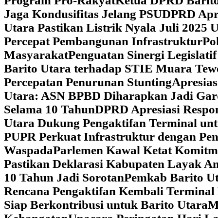
Program Pro-Rakyat
Ketua DPRD Barito
Jaga Kondusifitas Jelang PSU
DPRD Apre
Utara Pastikan Listrik Nyala Juli 202
Percepat Pembangunan Infrastruktur
Po
Masyarakat
Penguatan Sinergi Legislat
Barito Utara terhadap STIE Muara Tew
Percepatan Penurunan Stunting
Apresias
Utara: ASN BPBD Diharapkan Jadi Gar
Selama 10 Tahun
DPRD Apresiasi Respon
Utara Dukung Pengaktifan Terminal un
PUPR Perkuat Infrastruktur dengan Pe
Waspada
Parlemen Kawal Ketat Komitm
Pastikan Deklarasi Kabupaten Layak A
10 Tahun Jadi Sorotan
Pemkab Barito Ut
Rencana Pengaktifan Kembali Terminal
Siap Berkontribusi untuk Barito Utara
M