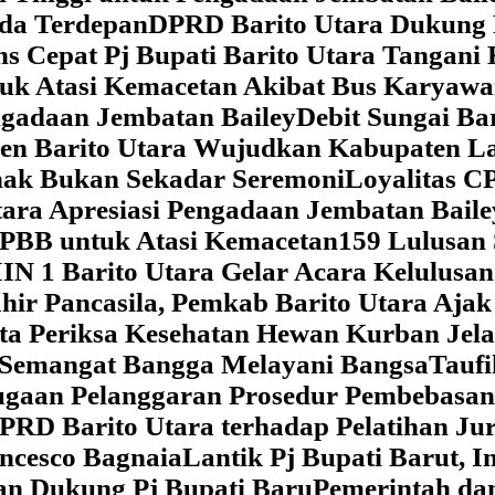
da Terdepan
DPRD Barito Utara Dukung
s Cepat Pj Bupati Barito Utara Tangani 
tuk Atasi Kemacetan Akibat Bus Karya
ngadaan Jembatan Bailey
Debit Sungai Ba
en Barito Utara Wujudkan Kabupaten L
nak Bukan Sekadar Seremoni
Loyalitas C
ara Apresiasi Pengadaan Jembatan Baile
 PBB untuk Atasi Kemacetan
159 Lulusan
IN 1 Barito Utara Gelar Acara Kelulusa
hir Pancasila, Pemkab Barito Utara Ajak
ta Periksa Kesehatan Hewan Kurban Jela
Semangat Bangga Melayani Bangsa
Taufi
gaan Pelanggaran Prosedur Pembebasan
RD Barito Utara terhadap Pelatihan Ju
ncesco Bagnaia
Lantik Pj Bupati Barut, I
an Dukung Pj Bupati Baru
Pemerintah da