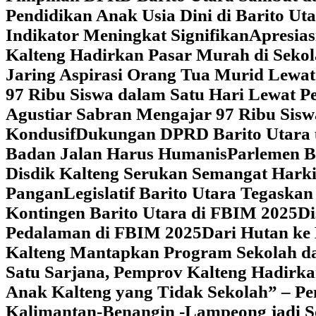
Pendidikan Anak Usia Dini di Barito Ut
Indikator Meningkat Signifikan
Apresia
Kalteng Hadirkan Pasar Murah di Sekol
Jaring Aspirasi Orang Tua Murid Lewa
97 Ribu Siswa dalam Satu Hari Lewat P
Agustiar Sabran Mengajar 97 Ribu Sisw
Kondusif
Dukungan DPRD Barito Utara u
Badan Jalan Harus Humanis
Parlemen B
Disdik Kalteng Serukan Semangat Harki
Pangan
Legislatif Barito Utara Tegas
Kontingen Barito Utara di FBIM 2025
Di
Pedalaman di FBIM 2025
‎Dari Hutan k
Kalteng Mantapkan Program Sekolah d
Satu Sarjana, Pemprov Kalteng Hadir
Anak Kalteng yang Tidak Sekolah” – Pe
Kalimantan-Benangin -Lampeong jadi 