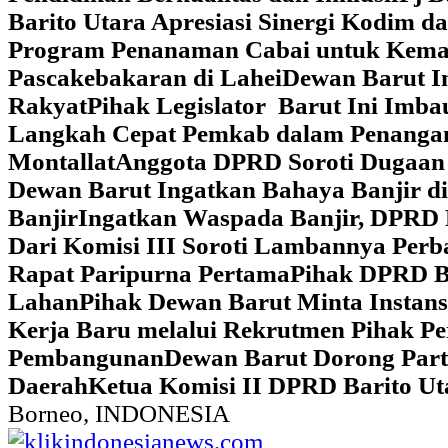
Barito Utara Apresiasi Sinergi Kodim 
Program Penanaman Cabai untuk Kema
Pascakebakaran di Lahei
Dewan Barut In
Rakyat
Pihak Legislator Barut Ini Imb
Langkah Cepat Pemkab dalam Penangan
Montallat
Anggota DPRD Soroti Dugaan 
Dewan Barut Ingatkan Bahaya Banjir d
Banjir
Ingatkan Waspada Banjir, DPRD 
Dari Komisi III Soroti Lambannya Perba
Rapat Paripurna Pertama
Pihak DPRD Ba
Lahan
Pihak Dewan Barut Minta Instan
Kerja Baru melalui Rekrutmen Pihak P
Pembangunan
Dewan Barut Dorong Part
Daerah
Ketua Komisi II DPRD Barito U
Borneo, INDONESIA