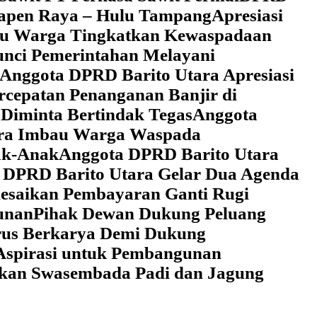
 Tapen Raya – Hulu Tampang
Apresiasi
au Warga Tingkatkan Kewaspadaan
unci Pemerintahan Melayani
Anggota DPRD Barito Utara Apresiasi
cepatan Penanganan Banjir di
Diminta Bertindak Tegas
Anggota
ara Imbau Warga Waspada
ak-Anak
Anggota DPRD Barito Utara
 DPRD Barito Utara Gelar Dua Agenda
lesaikan Pembayaran Ganti Rugi
unan
Pihak Dewan Dukung Peluang
rus Berkarya Demi Dukung
Aspirasi untuk Pembangunan
lkan Swasembada Padi dan Jagung