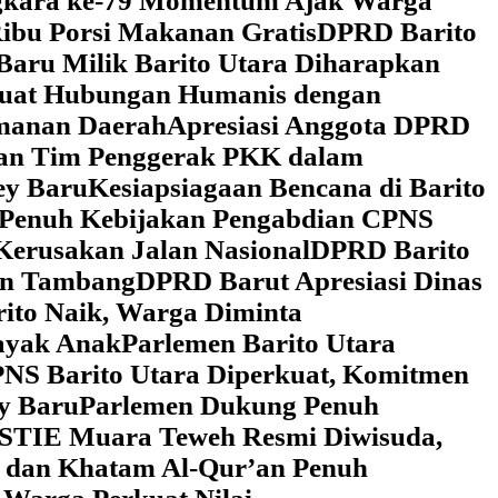
ngkara ke-79 Momentum Ajak Warga
ibu Porsi Makanan Gratis
DPRD Barito
Baru Milik Barito Utara Diharapkan
rkuat Hubungan Humanis dengan
amanan Daerah
Apresiasi Anggota DPRD
gan Tim Penggerak PKK dalam
ey Baru
Kesiapsiagaan Bencana di Barito
 Penuh Kebijakan Pengabdian CPNS
Kerusakan Jalan Nasional
DPRD Barito
wan Tambang
DPRD Barut Apresiasi Dinas
rito Naik, Warga Diminta
ayak Anak
Parlemen Barito Utara
PNS Barito Utara Diperkuat, Komitmen
y Baru
Parlemen Dukung Penuh
 STIE Muara Teweh Resmi Diwisuda,
n dan Khatam Al-Qur’an Penuh