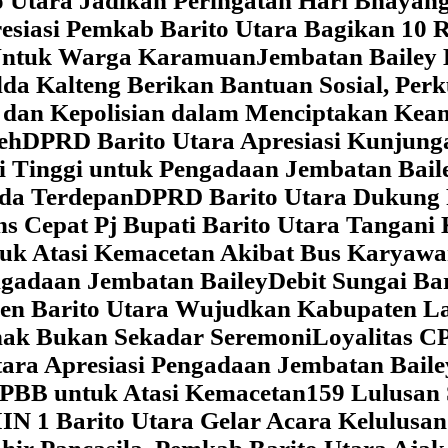
 Utara Jadikan Peringatan Hari Bhaya
siasi Pemkab Barito Utara Bagikan 10 R
5 Untuk Warga Karamuan
Jembatan Bailey 
lda Kalteng Berikan Bantuan Sosial, Pe
if dan Kepolisian dalam Menciptakan Ke
eh
DPRD Barito Utara Apresiasi Kunjun
i Tinggi untuk Pengadaan Jembatan Bail
da Terdepan
DPRD Barito Utara Dukung
s Cepat Pj Bupati Barito Utara Tangani 
tuk Atasi Kemacetan Akibat Bus Karya
ngadaan Jembatan Bailey
Debit Sungai Ba
en Barito Utara Wujudkan Kabupaten L
nak Bukan Sekadar Seremoni
Loyalitas C
ara Apresiasi Pengadaan Jembatan Baile
 PBB untuk Atasi Kemacetan
159 Lulusan
IN 1 Barito Utara Gelar Acara Kelulusa