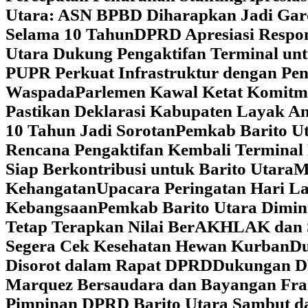
Utara: ASN BPBD Diharapkan Jadi Gar
Selama 10 Tahun
DPRD Apresiasi Respon
Utara Dukung Pengaktifan Terminal un
PUPR Perkuat Infrastruktur dengan Pe
Waspada
Parlemen Kawal Ketat Komitm
Pastikan Deklarasi Kabupaten Layak A
10 Tahun Jadi Sorotan
Pemkab Barito Ut
Rencana Pengaktifan Kembali Terminal
Siap Berkontribusi untuk Barito Utara
M
Kehangatan
Upacara Peringatan Hari La
Kebangsaan
Pemkab Barito Utara Dimin
Tetap Terapkan Nilai BerAKHLAK dan 
Segera Cek Kesehatan Hewan Kurban
Du
Disorot dalam Rapat DPRD
Dukungan DP
Marquez Bersaudara dan Bayangan Fra
Pimpinan DPRD Barito Utara Sambut d