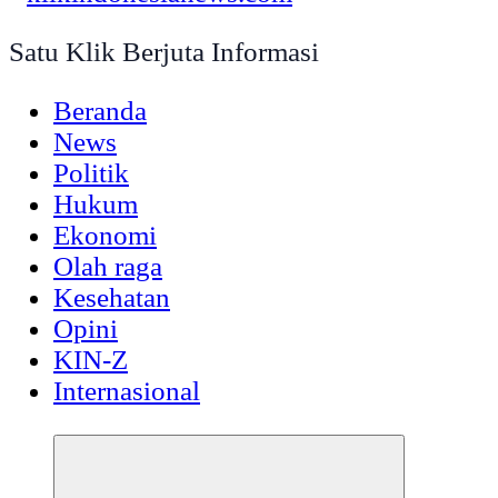
Satu Klik Berjuta Informasi
Beranda
News
Politik
Hukum
Ekonomi
Olah raga
Kesehatan
Opini
KIN-Z
Internasional