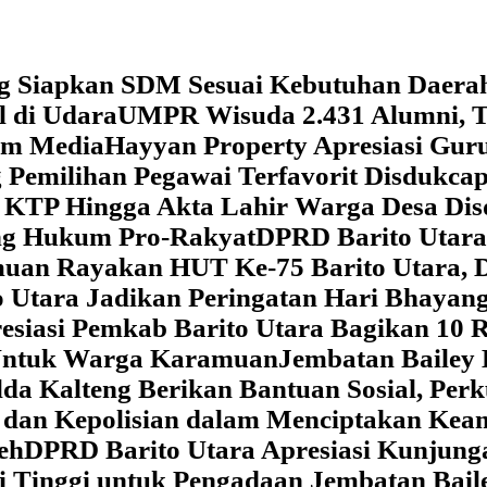
g Siapkan SDM Sesuai Kebutuhan Daera
l di Udara
UMPR Wisuda 2.431 Alumni, T
tem Media
Hayyan Property Apresiasi Guru
 Pemilihan Pegawai Terfavorit Disdukcap
 KTP Hingga Akta Lahir Warga Desa Dis
ung Hukum Pro-Rakyat
DPRD Barito Utara
amuan
Rayakan HUT Ke-75 Barito Utara, 
 Utara Jadikan Peringatan Hari Bhaya
siasi Pemkab Barito Utara Bagikan 10 R
5 Untuk Warga Karamuan
Jembatan Bailey 
lda Kalteng Berikan Bantuan Sosial, Pe
if dan Kepolisian dalam Menciptakan Ke
eh
DPRD Barito Utara Apresiasi Kunjun
i Tinggi untuk Pengadaan Jembatan Bail