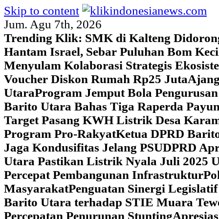
Skip to content
Jum. Agu 7th, 2026
Trending Klik:
SMK di Kalteng Didoron
Hantam Israel, Sebar Puluhan Bom Keci
Menyulam Kolaborasi Strategis Ekosis
Voucher Diskon Rumah Rp25 Juta
Ajang
Utara
Program Jemput Bola Pengurusan
Barito Utara Bahas Tiga Raperda Pay
Target Pasang KWH Listrik Desa Kar
Program Pro-Rakyat
Ketua DPRD Barito
Jaga Kondusifitas Jelang PSU
DPRD Apre
Utara Pastikan Listrik Nyala Juli 202
Percepat Pembangunan Infrastruktur
Po
Masyarakat
Penguatan Sinergi Legislat
Barito Utara terhadap STIE Muara Tew
Percepatan Penurunan Stunting
Apresias