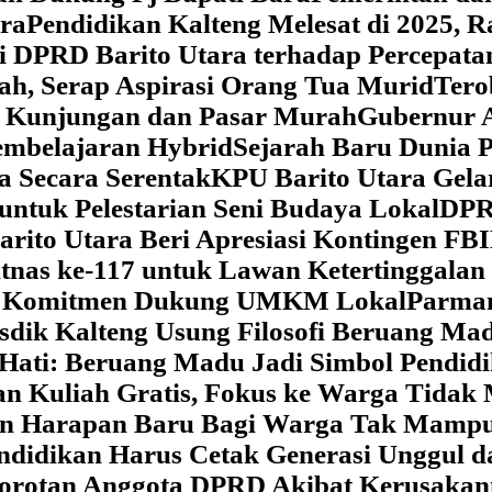
ara
‎Pendidikan Kalteng Melesat di 2025, 
si DPRD Barito Utara terhadap Percepat
ah, Serap Aspirasi Orang Tua Murid
‎Ter
t Kunjungan dan Pasar Murah
Gubernur A
embelajaran Hybrid
Sejarah Baru Dunia P
a Secara Serentak
KPU Barito Utara Gela
ntuk Pelestarian Seni Budaya Lokal
DPRD
arito Utara Beri Apresiasi Kontingen FB
tnas ke-117 untuk Lawan Ketertinggalan
kan Komitmen Dukung UMKM Lokal
Parman
sdik Kalteng Usung Filosofi Beruang M
e Hati: Beruang Madu Jadi Simbol Pendi
an Kuliah Gratis, Fokus ke Warga Tida
kan Harapan Baru Bagi Warga Tak Mamp
ndidikan Harus Cetak Generasi Unggul d
Sorotan Anggota DPRD Akibat Kerusaka