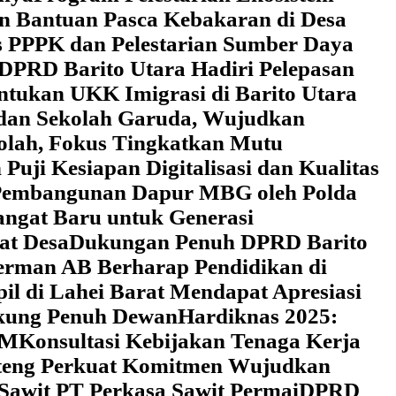
an Bantuan Pasca Kebakaran di Desa
 PPPK dan Pelestarian Sumber Daya
DPRD Barito Utara Hadiri Pelepasan
tukan UKK Imigrasi di Barito Utara
 dan Sekolah Garuda, Wujudkan
kolah, Fokus Tingkatkan Mutu
uji Kesiapan Digitalisasi dan Kualitas
i Pembangunan Dapur MBG oleh Polda
ngat Baru untuk Generasi
at Desa
Dukungan Penuh DPRD Barito
erman AB Berharap Pendidikan di
l di Lahei Barat Mendapat Apresiasi
ukung Penuh Dewan
Hardiknas 2025:
DM
Konsultasi Kebijakan Tenaga Kerja
lteng Perkuat Komitmen Wujudkan
 Sawit PT Perkasa Sawit Permai
DPRD