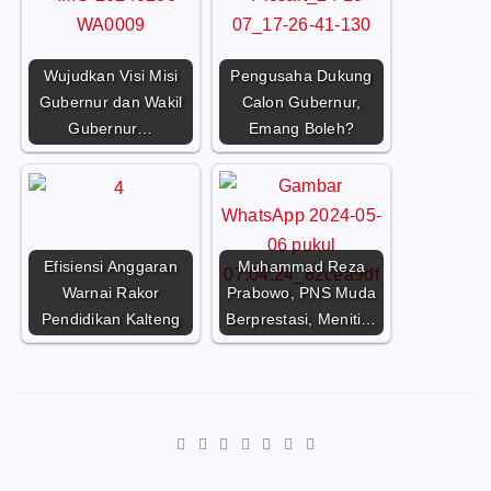
Wujudkan Visi Misi
Pengusaha Dukung
Gubernur dan Wakil
Calon Gubernur,
Gubernur…
Emang Boleh?
Efisiensi Anggaran
Muhammad Reza
Warnai Rakor
Prabowo, PNS Muda
Pendidikan Kalteng
Berprestasi, Meniti…