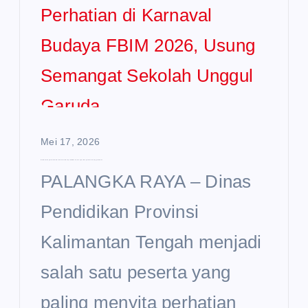
Mei 17, 2026
Disdik Kalteng Curi Perhatian di Karnaval Budaya FBIM 2026, Usung Semangat Sekolah Unggul Garuda
PALANGKA RAYA – Dinas
Pendidikan Provinsi
Kalimantan Tengah menjadi
salah satu peserta yang
paling menyita perhatian