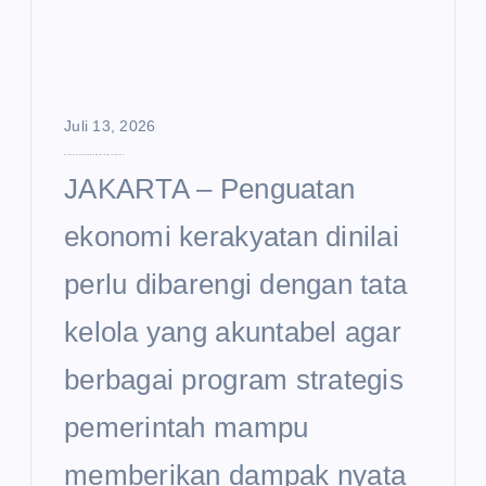
Juli 13, 2026
Ekonomi Kerakyatan Dinilai Perlu Diperkuat hingga Tingkat Desa
JAKARTA – Penguatan
ekonomi kerakyatan dinilai
perlu dibarengi dengan tata
kelola yang akuntabel agar
berbagai program strategis
pemerintah mampu
memberikan dampak nyata