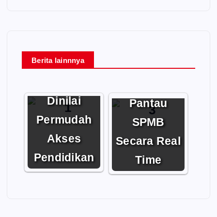
d
e
o
Berita lainnnya
Sistem
Disdik
Domisili
Kalteng
Dinilai
Pantau
Permudah
SPMB
Akses
Secara Real
Pendidikan
Time