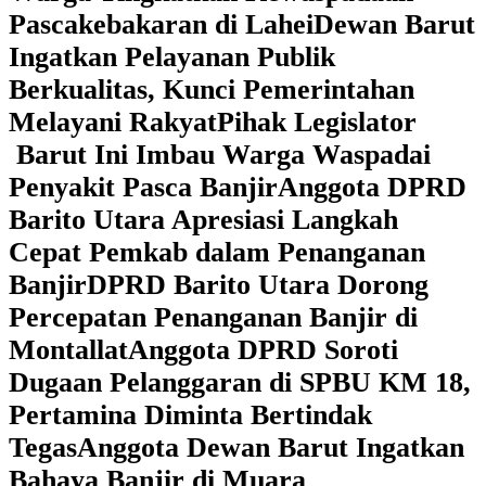
Pascakebakaran di Lahei
Dewan Barut
Ingatkan Pelayanan Publik
Berkualitas, Kunci Pemerintahan
Melayani Rakyat
Pihak Legislator
Barut Ini Imbau Warga Waspadai
Penyakit Pasca Banjir
Anggota DPRD
Barito Utara Apresiasi Langkah
Cepat Pemkab dalam Penanganan
Banjir
DPRD Barito Utara Dorong
Percepatan Penanganan Banjir di
Montallat
Anggota DPRD Soroti
Dugaan Pelanggaran di SPBU KM 18,
Pertamina Diminta Bertindak
Tegas
Anggota Dewan Barut Ingatkan
Bahaya Banjir di Muara