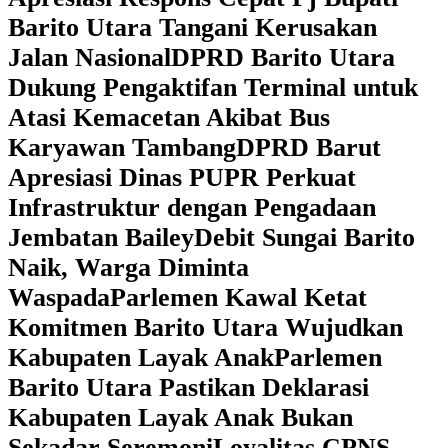
Barito Utara Tangani Kerusakan
Jalan Nasional
DPRD Barito Utara
Dukung Pengaktifan Terminal untuk
Atasi Kemacetan Akibat Bus
Karyawan Tambang
DPRD Barut
Apresiasi Dinas PUPR Perkuat
Infrastruktur dengan Pengadaan
Jembatan Bailey
Debit Sungai Barito
Naik, Warga Diminta
Waspada
Parlemen Kawal Ketat
Komitmen Barito Utara Wujudkan
Kabupaten Layak Anak
Parlemen
Barito Utara Pastikan Deklarasi
Kabupaten Layak Anak Bukan
Sekadar Seremoni
Loyalitas CPNS