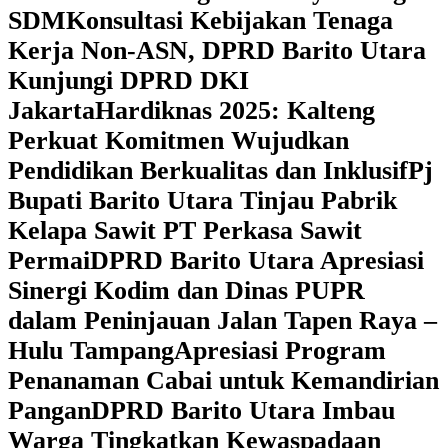
SDM
Konsultasi Kebijakan Tenaga
Kerja Non-ASN, DPRD Barito Utara
Kunjungi DPRD DKI
Jakarta
Hardiknas 2025: Kalteng
Perkuat Komitmen Wujudkan
Pendidikan Berkualitas dan Inklusif
Pj
Bupati Barito Utara Tinjau Pabrik
Kelapa Sawit PT Perkasa Sawit
Permai
DPRD Barito Utara Apresiasi
Sinergi Kodim dan Dinas PUPR
dalam Peninjauan Jalan Tapen Raya –
Hulu Tampang
Apresiasi Program
Penanaman Cabai untuk Kemandirian
Pangan
DPRD Barito Utara Imbau
Warga Tingkatkan Kewaspadaan