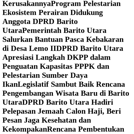
Kerusakannya
Program Pelestarian
Ekosistem Perairan Didukung
Anggota DPRD Barito
Utara
Pemerintah Barito Utara
Salurkan Bantuan Pasca Kebakaran
di Desa Lemo II
DPRD Barito Utara
Apresiasi Langkah DKPP dalam
Penguatan Kapasitas PPPK dan
Pelestarian Sumber Daya
Ikan
Legislatif Sambut Baik Rencana
Pengembangan Wisata Baru di Barito
Utara
DPRD Barito Utara Hadiri
Pelepasan Jemaah Calon Haji, Beri
Pesan Jaga Kesehatan dan
Kekompakan
Rencana Pembentukan