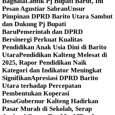
Bagnaia
Lantik Pj Bupati Barut, Ini
Pesan Agustiar Sabran
Unsur
Pimpinan DPRD Barito Utara Sambut
dan Dukung Pj Bupati
Baru
Pemerintah dan DPRD
Bersinergi Perkuat Kualitas
Pendidikan Anak Usia Dini di Barito
Utara
‎Pendidikan Kalteng Melesat di
2025, Rapor Pendidikan Naik
Kategori dan Indikator Meningkat
Signifikan
Apresiasi DPRD Barito
Utara terhadap Percepatan
Pembentukan Koperasi
Desa
‎Gubernur Kalteng Hadirkan
Pasar Murah di Sekolah, Serap