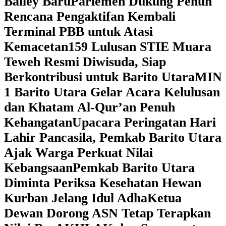
Bailey Baru
Parlemen Dukung Penuh
Rencana Pengaktifan Kembali
Terminal PBB untuk Atasi
Kemacetan
159 Lulusan STIE Muara
Teweh Resmi Diwisuda, Siap
Berkontribusi untuk Barito Utara
MIN
1 Barito Utara Gelar Acara Kelulusan
dan Khatam Al-Qur’an Penuh
Kehangatan
Upacara Peringatan Hari
Lahir Pancasila, Pemkab Barito Utara
Ajak Warga Perkuat Nilai
Kebangsaan
Pemkab Barito Utara
Diminta Periksa Kesehatan Hewan
Kurban Jelang Idul Adha
Ketua
Dewan Dorong ASN Tetap Terapkan