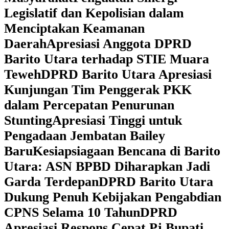
Legislatif dan Kepolisian dalam
Menciptakan Keamanan
Daerah
Apresiasi Anggota DPRD
Barito Utara terhadap STIE Muara
Teweh
DPRD Barito Utara Apresiasi
Kunjungan Tim Penggerak PKK
dalam Percepatan Penurunan
Stunting
Apresiasi Tinggi untuk
Pengadaan Jembatan Bailey
Baru
Kesiapsiagaan Bencana di Barito
Utara: ASN BPBD Diharapkan Jadi
Garda Terdepan
DPRD Barito Utara
Dukung Penuh Kebijakan Pengabdian
CPNS Selama 10 Tahun
DPRD
Apresiasi Respons Cepat Pj Bupati