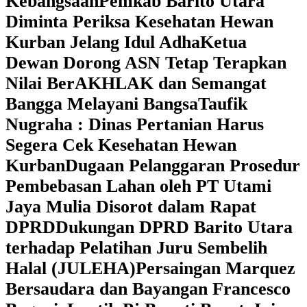
Kebangsaan
Pemkab Barito Utara
Diminta Periksa Kesehatan Hewan
Kurban Jelang Idul Adha
Ketua
Dewan Dorong ASN Tetap Terapkan
Nilai BerAKHLAK dan Semangat
Bangga Melayani Bangsa
Taufik
Nugraha : Dinas Pertanian Harus
Segera Cek Kesehatan Hewan
Kurban
Dugaan Pelanggaran Prosedur
Pembebasan Lahan oleh PT Utami
Jaya Mulia Disorot dalam Rapat
DPRD
Dukungan DPRD Barito Utara
terhadap Pelatihan Juru Sembelih
Halal (JULEHA)
Persaingan Marquez
Bersaudara dan Bayangan Francesco