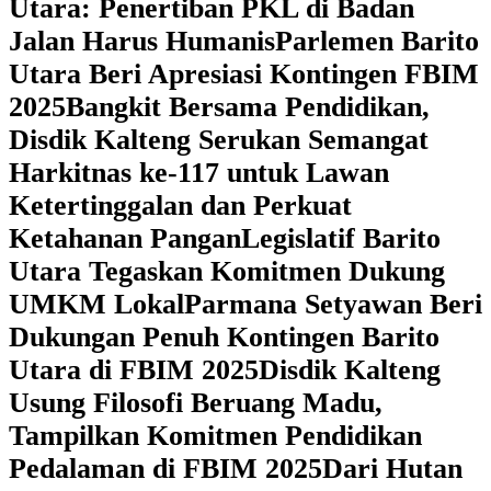
Utara: Penertiban PKL di Badan
Jalan Harus Humanis
Parlemen Barito
Utara Beri Apresiasi Kontingen FBIM
2025
‎Bangkit Bersama Pendidikan,
Disdik Kalteng Serukan Semangat
Harkitnas ke-117 untuk Lawan
Ketertinggalan dan Perkuat
Ketahanan Pangan
Legislatif Barito
Utara Tegaskan Komitmen Dukung
UMKM Lokal
Parmana Setyawan Beri
Dukungan Penuh Kontingen Barito
Utara di FBIM 2025
Disdik Kalteng
Usung Filosofi Beruang Madu,
Tampilkan Komitmen Pendidikan
Pedalaman di FBIM 2025
‎Dari Hutan