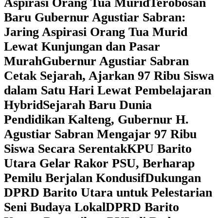
Aspirasi Orang Tua Murid
‎Terobosan
Baru Gubernur Agustiar Sabran:
Jaring Aspirasi Orang Tua Murid
Lewat Kunjungan dan Pasar
Murah
Gubernur Agustiar Sabran
Cetak Sejarah, Ajarkan 97 Ribu Siswa
dalam Satu Hari Lewat Pembelajaran
Hybrid
Sejarah Baru Dunia
Pendidikan Kalteng, Gubernur H.
Agustiar Sabran Mengajar 97 Ribu
Siswa Secara Serentak
KPU Barito
Utara Gelar Rakor PSU, Berharap
Pemilu Berjalan Kondusif
Dukungan
DPRD Barito Utara untuk Pelestarian
Seni Budaya Lokal
DPRD Barito