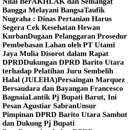
Nilai BerAKHLAK dan Semangat
Bangga Melayani Bangsa
Taufik
Nugraha : Dinas Pertanian Harus
Segera Cek Kesehatan Hewan
Kurban
Dugaan Pelanggaran Prosedur
Pembebasan Lahan oleh PT Utami
Jaya Mulia Disorot dalam Rapat
DPRD
Dukungan DPRD Barito Utara
terhadap Pelatihan Juru Sembelih
Halal (JULEHA)
Persaingan Marquez
Bersaudara dan Bayangan Francesco
Bagnaia
Lantik Pj Bupati Barut, Ini
Pesan Agustiar Sabran
Unsur
Pimpinan DPRD Barito Utara Sambut
dan Dukung Pj Bupati