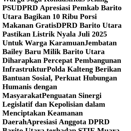
PSU
DPRD Apresiasi Pemkab Barito
Utara Bagikan 10 Ribu Porsi
Makanan Gratis
DPRD Barito Utara
Pastikan Listrik Nyala Juli 2025
Untuk Warga Karamuan
Jembatan
Bailey Baru Milik Barito Utara
Diharapkan Percepat Pembangunan
Infrastruktur
Polda Kalteng Berikan
Bantuan Sosial, Perkuat Hubungan
Humanis dengan
Masyarakat
Penguatan Sinergi
Legislatif dan Kepolisian dalam
Menciptakan Keamanan
Daerah
Apresiasi Anggota DPRD
Barito Utara terhadap STIE Muara