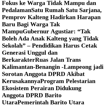
Fokus ke Warga Tidak Mampu dan
Pedalaman
‎Satu Rumah Satu Sarjana,
Pemprov Kalteng Hadirkan Harapan
Baru Bagi Warga Tak
Mampu
‎Gubernur Agustiar: “Tak
Boleh Ada Anak Kalteng yang Tidak
Sekolah” – Pendidikan Harus Cetak
Generasi Unggul dan
Berkarakter
Ruas Jalan Trans
Kalimantan-Benangin -Lampeong jadi
Sorotan Anggota DPRD Akibat
Kerusakannya
Program Pelestarian
Ekosistem Perairan Didukung
Anggota DPRD Barito
Utara
Pemerintah Barito Utara