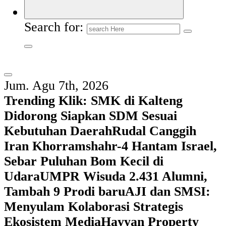
Search for:
Jum. Agu 7th, 2026
Trending Klik:
SMK di Kalteng
Didorong Siapkan SDM Sesuai
Kebutuhan Daerah
Rudal Canggih
Iran Khorramshahr-4 Hantam Israel,
Sebar Puluhan Bom Kecil di
Udara
UMPR Wisuda 2.431 Alumni,
Tambah 9 Prodi baru
AJI dan SMSI:
Menyulam Kolaborasi Strategis
Ekosistem Media
Hayyan Property