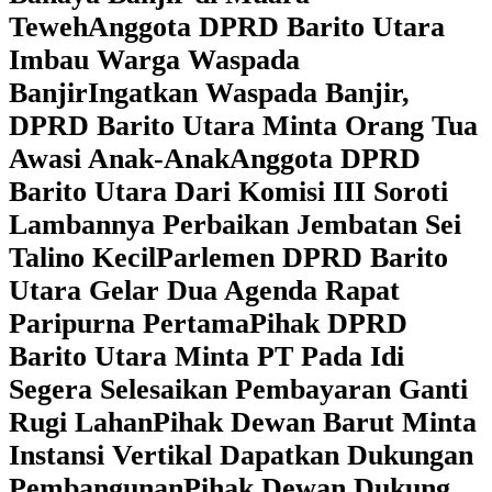
Teweh
Anggota DPRD Barito Utara
Imbau Warga Waspada
Banjir
Ingatkan Waspada Banjir,
DPRD Barito Utara Minta Orang Tua
Awasi Anak-Anak
Anggota DPRD
Barito Utara Dari Komisi III Soroti
Lambannya Perbaikan Jembatan Sei
Talino Kecil
Parlemen DPRD Barito
Utara Gelar Dua Agenda Rapat
Paripurna Pertama
Pihak DPRD
Barito Utara Minta PT Pada Idi
Segera Selesaikan Pembayaran Ganti
Rugi Lahan
Pihak Dewan Barut Minta
Instansi Vertikal Dapatkan Dukungan
Pembangunan
Pihak Dewan Dukung