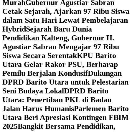
Murah
Gubernur Agustiar Sabran
Cetak Sejarah, Ajarkan 97 Ribu Siswa
dalam Satu Hari Lewat Pembelajaran
Hybrid
Sejarah Baru Dunia
Pendidikan Kalteng, Gubernur H.
Agustiar Sabran Mengajar 97 Ribu
Siswa Secara Serentak
KPU Barito
Utara Gelar Rakor PSU, Berharap
Pemilu Berjalan Kondusif
Dukungan
DPRD Barito Utara untuk Pelestarian
Seni Budaya Lokal
DPRD Barito
Utara: Penertiban PKL di Badan
Jalan Harus Humanis
Parlemen Barito
Utara Beri Apresiasi Kontingen FBIM
2025
‎Bangkit Bersama Pendidikan,