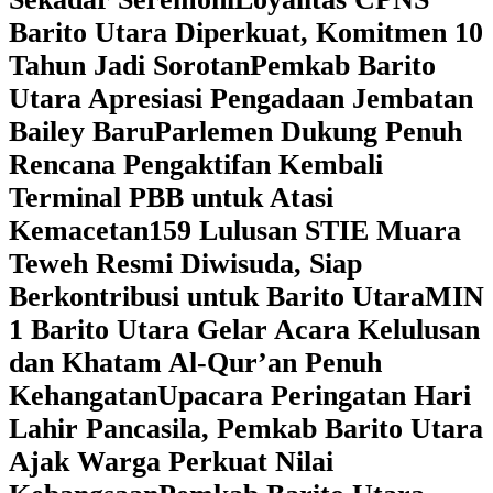
Barito Utara Diperkuat, Komitmen 10
Tahun Jadi Sorotan
Pemkab Barito
Utara Apresiasi Pengadaan Jembatan
Bailey Baru
Parlemen Dukung Penuh
Rencana Pengaktifan Kembali
Terminal PBB untuk Atasi
Kemacetan
159 Lulusan STIE Muara
Teweh Resmi Diwisuda, Siap
Berkontribusi untuk Barito Utara
MIN
1 Barito Utara Gelar Acara Kelulusan
dan Khatam Al-Qur’an Penuh
Kehangatan
Upacara Peringatan Hari
Lahir Pancasila, Pemkab Barito Utara
Ajak Warga Perkuat Nilai