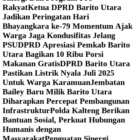
Rakyat
Ketua DPRD Barito Utara
Jadikan Peringatan Hari
Bhayangkara ke-79 Momentum Ajak
Warga Jaga Kondusifitas Jelang
PSU
DPRD Apresiasi Pemkab Barito
Utara Bagikan 10 Ribu Porsi
Makanan Gratis
DPRD Barito Utara
Pastikan Listrik Nyala Juli 2025
Untuk Warga Karamuan
Jembatan
Bailey Baru Milik Barito Utara
Diharapkan Percepat Pembangunan
Infrastruktur
Polda Kalteng Berikan
Bantuan Sosial, Perkuat Hubungan
Humanis dengan
Masyarakat
Penguatan Sinergi