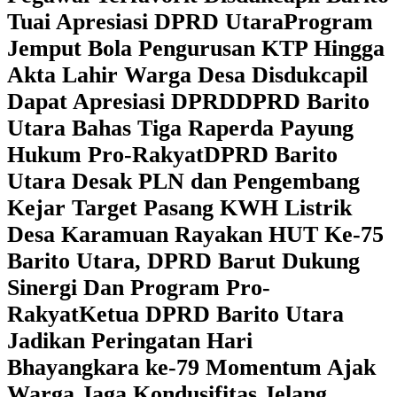
Tuai Apresiasi DPRD Utara
Program
Jemput Bola Pengurusan KTP Hingga
Akta Lahir Warga Desa Disdukcapil
Dapat Apresiasi DPRD
DPRD Barito
Utara Bahas Tiga Raperda Payung
Hukum Pro-Rakyat
DPRD Barito
Utara Desak PLN dan Pengembang
Kejar Target Pasang KWH Listrik
Desa Karamuan
Rayakan HUT Ke-75
Barito Utara, DPRD Barut Dukung
Sinergi Dan Program Pro-
Rakyat
Ketua DPRD Barito Utara
Jadikan Peringatan Hari
Bhayangkara ke-79 Momentum Ajak
Warga Jaga Kondusifitas Jelang