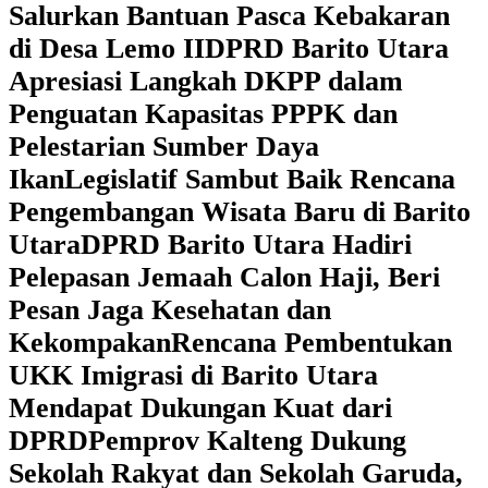
Salurkan Bantuan Pasca Kebakaran
di Desa Lemo II
DPRD Barito Utara
Apresiasi Langkah DKPP dalam
Penguatan Kapasitas PPPK dan
Pelestarian Sumber Daya
Ikan
Legislatif Sambut Baik Rencana
Pengembangan Wisata Baru di Barito
Utara
DPRD Barito Utara Hadiri
Pelepasan Jemaah Calon Haji, Beri
Pesan Jaga Kesehatan dan
Kekompakan
Rencana Pembentukan
UKK Imigrasi di Barito Utara
Mendapat Dukungan Kuat dari
DPRD
‎Pemprov Kalteng Dukung
Sekolah Rakyat dan Sekolah Garuda,