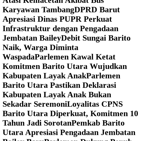
Atasi Kemacetan Akibat Bus
Karyawan Tambang
DPRD Barut
Apresiasi Dinas PUPR Perkuat
Infrastruktur dengan Pengadaan
Jembatan Bailey
Debit Sungai Barito
Naik, Warga Diminta
Waspada
Parlemen Kawal Ketat
Komitmen Barito Utara Wujudkan
Kabupaten Layak Anak
Parlemen
Barito Utara Pastikan Deklarasi
Kabupaten Layak Anak Bukan
Sekadar Seremoni
Loyalitas CPNS
Barito Utara Diperkuat, Komitmen 10
Tahun Jadi Sorotan
Pemkab Barito
Utara Apresiasi Pengadaan Jembatan