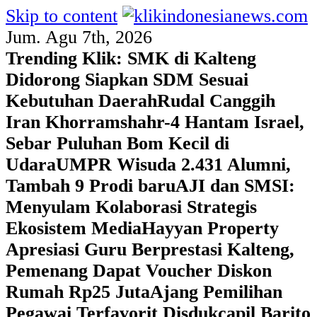
Skip to content
Jum. Agu 7th, 2026
Trending Klik:
SMK di Kalteng
Didorong Siapkan SDM Sesuai
Kebutuhan Daerah
Rudal Canggih
Iran Khorramshahr-4 Hantam Israel,
Sebar Puluhan Bom Kecil di
Udara
UMPR Wisuda 2.431 Alumni,
Tambah 9 Prodi baru
AJI dan SMSI:
Menyulam Kolaborasi Strategis
Ekosistem Media
Hayyan Property
Apresiasi Guru Berprestasi Kalteng,
Pemenang Dapat Voucher Diskon
Rumah Rp25 Juta
Ajang Pemilihan
Pegawai Terfavorit Disdukcapil Barito