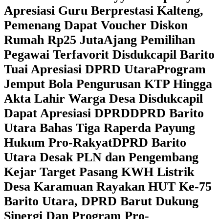
Apresiasi Guru Berprestasi Kalteng,
Pemenang Dapat Voucher Diskon
Rumah Rp25 Juta
Ajang Pemilihan
Pegawai Terfavorit Disdukcapil Barito
Tuai Apresiasi DPRD Utara
Program
Jemput Bola Pengurusan KTP Hingga
Akta Lahir Warga Desa Disdukcapil
Dapat Apresiasi DPRD
DPRD Barito
Utara Bahas Tiga Raperda Payung
Hukum Pro-Rakyat
DPRD Barito
Utara Desak PLN dan Pengembang
Kejar Target Pasang KWH Listrik
Desa Karamuan
Rayakan HUT Ke-75
Barito Utara, DPRD Barut Dukung
Sinergi Dan Program Pro-