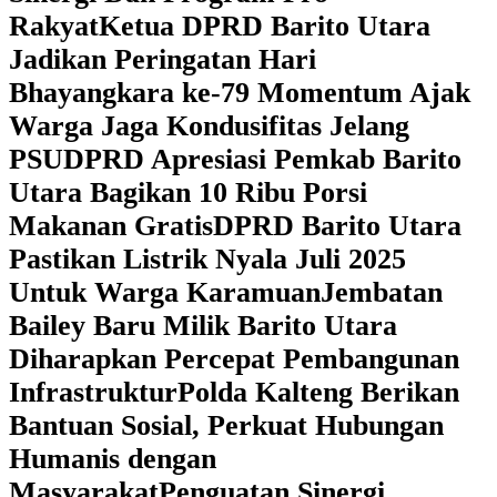
Rakyat
Ketua DPRD Barito Utara
Jadikan Peringatan Hari
Bhayangkara ke-79 Momentum Ajak
Warga Jaga Kondusifitas Jelang
PSU
DPRD Apresiasi Pemkab Barito
Utara Bagikan 10 Ribu Porsi
Makanan Gratis
DPRD Barito Utara
Pastikan Listrik Nyala Juli 2025
Untuk Warga Karamuan
Jembatan
Bailey Baru Milik Barito Utara
Diharapkan Percepat Pembangunan
Infrastruktur
Polda Kalteng Berikan
Bantuan Sosial, Perkuat Hubungan
Humanis dengan
Masyarakat
Penguatan Sinergi