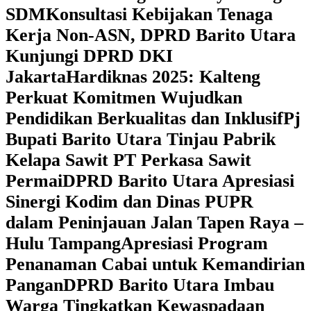
SDM
Konsultasi Kebijakan Tenaga
Kerja Non-ASN, DPRD Barito Utara
Kunjungi DPRD DKI
Jakarta
Hardiknas 2025: Kalteng
Perkuat Komitmen Wujudkan
Pendidikan Berkualitas dan Inklusif
Pj
Bupati Barito Utara Tinjau Pabrik
Kelapa Sawit PT Perkasa Sawit
Permai
DPRD Barito Utara Apresiasi
Sinergi Kodim dan Dinas PUPR
dalam Peninjauan Jalan Tapen Raya –
Hulu Tampang
Apresiasi Program
Penanaman Cabai untuk Kemandirian
Pangan
DPRD Barito Utara Imbau
Warga Tingkatkan Kewaspadaan