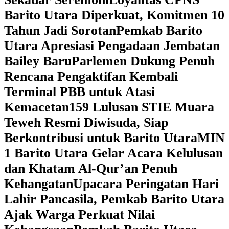
Barito Utara Diperkuat, Komitmen 10
Tahun Jadi Sorotan
Pemkab Barito
Utara Apresiasi Pengadaan Jembatan
Bailey Baru
Parlemen Dukung Penuh
Rencana Pengaktifan Kembali
Terminal PBB untuk Atasi
Kemacetan
159 Lulusan STIE Muara
Teweh Resmi Diwisuda, Siap
Berkontribusi untuk Barito Utara
MIN
1 Barito Utara Gelar Acara Kelulusan
dan Khatam Al-Qur’an Penuh
Kehangatan
Upacara Peringatan Hari
Lahir Pancasila, Pemkab Barito Utara
Ajak Warga Perkuat Nilai