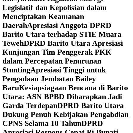
Legislatif dan Kepolisian dalam
Menciptakan Keamanan
Daerah
Apresiasi Anggota DPRD
Barito Utara terhadap STIE Muara
Teweh
DPRD Barito Utara Apresiasi
Kunjungan Tim Penggerak PKK
dalam Percepatan Penurunan
Stunting
Apresiasi Tinggi untuk
Pengadaan Jembatan Bailey
Baru
Kesiapsiagaan Bencana di Barito
Utara: ASN BPBD Diharapkan Jadi
Garda Terdepan
DPRD Barito Utara
Dukung Penuh Kebijakan Pengabdian
CPNS Selama 10 Tahun
DPRD
Apresiasi Respons Cepat Pj Bupati