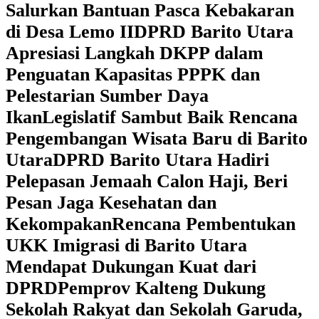
Salurkan Bantuan Pasca Kebakaran
di Desa Lemo II
DPRD Barito Utara
Apresiasi Langkah DKPP dalam
Penguatan Kapasitas PPPK dan
Pelestarian Sumber Daya
Ikan
Legislatif Sambut Baik Rencana
Pengembangan Wisata Baru di Barito
Utara
DPRD Barito Utara Hadiri
Pelepasan Jemaah Calon Haji, Beri
Pesan Jaga Kesehatan dan
Kekompakan
Rencana Pembentukan
UKK Imigrasi di Barito Utara
Mendapat Dukungan Kuat dari
DPRD
‎Pemprov Kalteng Dukung
Sekolah Rakyat dan Sekolah Garuda,