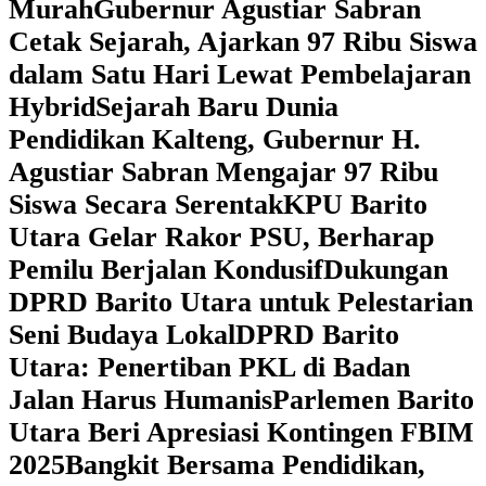
Murah
Gubernur Agustiar Sabran
Cetak Sejarah, Ajarkan 97 Ribu Siswa
dalam Satu Hari Lewat Pembelajaran
Hybrid
Sejarah Baru Dunia
Pendidikan Kalteng, Gubernur H.
Agustiar Sabran Mengajar 97 Ribu
Siswa Secara Serentak
KPU Barito
Utara Gelar Rakor PSU, Berharap
Pemilu Berjalan Kondusif
Dukungan
DPRD Barito Utara untuk Pelestarian
Seni Budaya Lokal
DPRD Barito
Utara: Penertiban PKL di Badan
Jalan Harus Humanis
Parlemen Barito
Utara Beri Apresiasi Kontingen FBIM
2025
‎Bangkit Bersama Pendidikan,