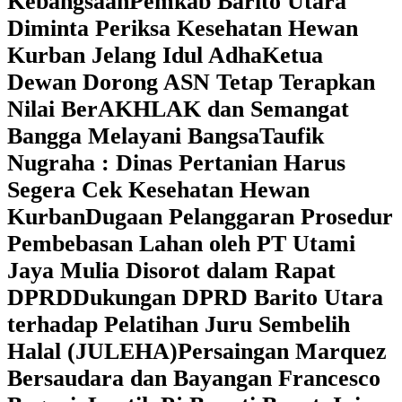
Kebangsaan
Pemkab Barito Utara
Diminta Periksa Kesehatan Hewan
Kurban Jelang Idul Adha
Ketua
Dewan Dorong ASN Tetap Terapkan
Nilai BerAKHLAK dan Semangat
Bangga Melayani Bangsa
Taufik
Nugraha : Dinas Pertanian Harus
Segera Cek Kesehatan Hewan
Kurban
Dugaan Pelanggaran Prosedur
Pembebasan Lahan oleh PT Utami
Jaya Mulia Disorot dalam Rapat
DPRD
Dukungan DPRD Barito Utara
terhadap Pelatihan Juru Sembelih
Halal (JULEHA)
Persaingan Marquez
Bersaudara dan Bayangan Francesco