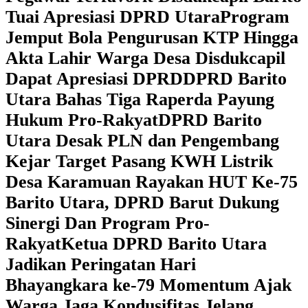
Tuai Apresiasi DPRD Utara
Program
Jemput Bola Pengurusan KTP Hingga
Akta Lahir Warga Desa Disdukcapil
Dapat Apresiasi DPRD
DPRD Barito
Utara Bahas Tiga Raperda Payung
Hukum Pro-Rakyat
DPRD Barito
Utara Desak PLN dan Pengembang
Kejar Target Pasang KWH Listrik
Desa Karamuan
Rayakan HUT Ke-75
Barito Utara, DPRD Barut Dukung
Sinergi Dan Program Pro-
Rakyat
Ketua DPRD Barito Utara
Jadikan Peringatan Hari
Bhayangkara ke-79 Momentum Ajak
Warga Jaga Kondusifitas Jelang