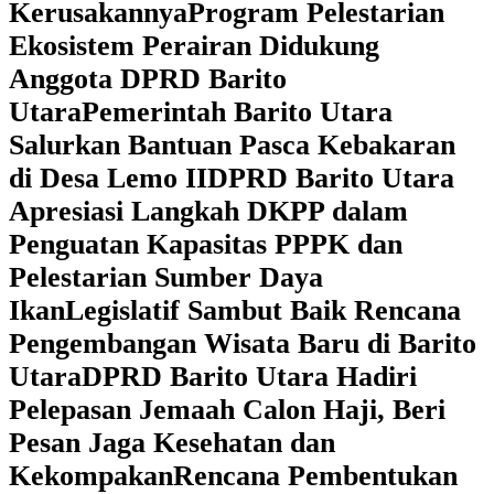
Kerusakannya
Program Pelestarian
Ekosistem Perairan Didukung
Anggota DPRD Barito
Utara
Pemerintah Barito Utara
Salurkan Bantuan Pasca Kebakaran
di Desa Lemo II
DPRD Barito Utara
Apresiasi Langkah DKPP dalam
Penguatan Kapasitas PPPK dan
Pelestarian Sumber Daya
Ikan
Legislatif Sambut Baik Rencana
Pengembangan Wisata Baru di Barito
Utara
DPRD Barito Utara Hadiri
Pelepasan Jemaah Calon Haji, Beri
Pesan Jaga Kesehatan dan
Kekompakan
Rencana Pembentukan