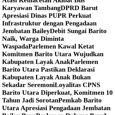
Atasi Kemacetan Akibat Bus
Karyawan Tambang
DPRD Barut
Apresiasi Dinas PUPR Perkuat
Infrastruktur dengan Pengadaan
Jembatan Bailey
Debit Sungai Barito
Naik, Warga Diminta
Waspada
Parlemen Kawal Ketat
Komitmen Barito Utara Wujudkan
Kabupaten Layak Anak
Parlemen
Barito Utara Pastikan Deklarasi
Kabupaten Layak Anak Bukan
Sekadar Seremoni
Loyalitas CPNS
Barito Utara Diperkuat, Komitmen 10
Tahun Jadi Sorotan
Pemkab Barito
Utara Apresiasi Pengadaan Jembatan