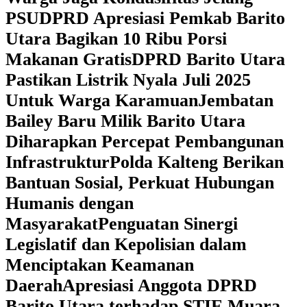
PSU
DPRD Apresiasi Pemkab Barito
Utara Bagikan 10 Ribu Porsi
Makanan Gratis
DPRD Barito Utara
Pastikan Listrik Nyala Juli 2025
Untuk Warga Karamuan
Jembatan
Bailey Baru Milik Barito Utara
Diharapkan Percepat Pembangunan
Infrastruktur
Polda Kalteng Berikan
Bantuan Sosial, Perkuat Hubungan
Humanis dengan
Masyarakat
Penguatan Sinergi
Legislatif dan Kepolisian dalam
Menciptakan Keamanan
Daerah
Apresiasi Anggota DPRD
Barito Utara terhadap STIE Muara