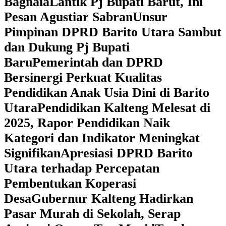
Bagnaia
Lantik Pj Bupati Barut, Ini
Pesan Agustiar Sabran
Unsur
Pimpinan DPRD Barito Utara Sambut
dan Dukung Pj Bupati
Baru
Pemerintah dan DPRD
Bersinergi Perkuat Kualitas
Pendidikan Anak Usia Dini di Barito
Utara
‎Pendidikan Kalteng Melesat di
2025, Rapor Pendidikan Naik
Kategori dan Indikator Meningkat
Signifikan
Apresiasi DPRD Barito
Utara terhadap Percepatan
Pembentukan Koperasi
Desa
‎Gubernur Kalteng Hadirkan
Pasar Murah di Sekolah, Serap