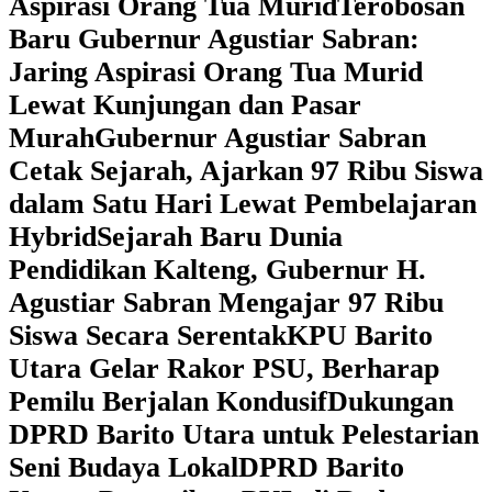
Aspirasi Orang Tua Murid
‎Terobosan
Baru Gubernur Agustiar Sabran:
Jaring Aspirasi Orang Tua Murid
Lewat Kunjungan dan Pasar
Murah
Gubernur Agustiar Sabran
Cetak Sejarah, Ajarkan 97 Ribu Siswa
dalam Satu Hari Lewat Pembelajaran
Hybrid
Sejarah Baru Dunia
Pendidikan Kalteng, Gubernur H.
Agustiar Sabran Mengajar 97 Ribu
Siswa Secara Serentak
KPU Barito
Utara Gelar Rakor PSU, Berharap
Pemilu Berjalan Kondusif
Dukungan
DPRD Barito Utara untuk Pelestarian
Seni Budaya Lokal
DPRD Barito