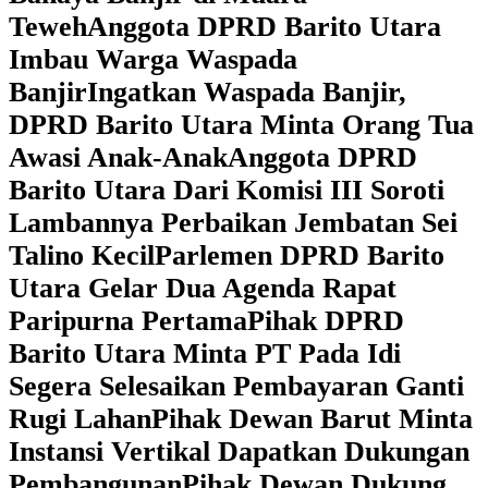
Teweh
Anggota DPRD Barito Utara
Imbau Warga Waspada
Banjir
Ingatkan Waspada Banjir,
DPRD Barito Utara Minta Orang Tua
Awasi Anak-Anak
Anggota DPRD
Barito Utara Dari Komisi III Soroti
Lambannya Perbaikan Jembatan Sei
Talino Kecil
Parlemen DPRD Barito
Utara Gelar Dua Agenda Rapat
Paripurna Pertama
Pihak DPRD
Barito Utara Minta PT Pada Idi
Segera Selesaikan Pembayaran Ganti
Rugi Lahan
Pihak Dewan Barut Minta
Instansi Vertikal Dapatkan Dukungan
Pembangunan
Pihak Dewan Dukung