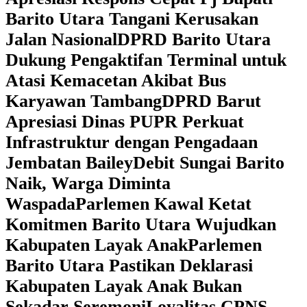
Barito Utara Tangani Kerusakan
Jalan Nasional
DPRD Barito Utara
Dukung Pengaktifan Terminal untuk
Atasi Kemacetan Akibat Bus
Karyawan Tambang
DPRD Barut
Apresiasi Dinas PUPR Perkuat
Infrastruktur dengan Pengadaan
Jembatan Bailey
Debit Sungai Barito
Naik, Warga Diminta
Waspada
Parlemen Kawal Ketat
Komitmen Barito Utara Wujudkan
Kabupaten Layak Anak
Parlemen
Barito Utara Pastikan Deklarasi
Kabupaten Layak Anak Bukan
Sekadar Seremoni
Loyalitas CPNS