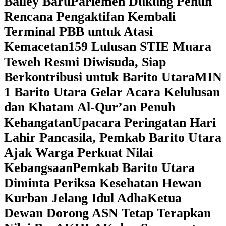
Bailey Baru
Parlemen Dukung Penuh
Rencana Pengaktifan Kembali
Terminal PBB untuk Atasi
Kemacetan
159 Lulusan STIE Muara
Teweh Resmi Diwisuda, Siap
Berkontribusi untuk Barito Utara
MIN
1 Barito Utara Gelar Acara Kelulusan
dan Khatam Al-Qur’an Penuh
Kehangatan
Upacara Peringatan Hari
Lahir Pancasila, Pemkab Barito Utara
Ajak Warga Perkuat Nilai
Kebangsaan
Pemkab Barito Utara
Diminta Periksa Kesehatan Hewan
Kurban Jelang Idul Adha
Ketua
Dewan Dorong ASN Tetap Terapkan