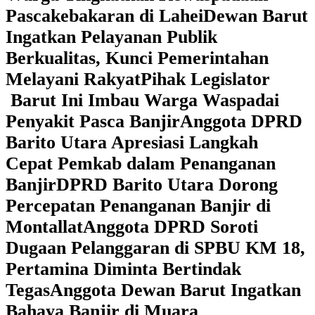
Pascakebakaran di Lahei
Dewan Barut
Ingatkan Pelayanan Publik
Berkualitas, Kunci Pemerintahan
Melayani Rakyat
Pihak Legislator
Barut Ini Imbau Warga Waspadai
Penyakit Pasca Banjir
Anggota DPRD
Barito Utara Apresiasi Langkah
Cepat Pemkab dalam Penanganan
Banjir
DPRD Barito Utara Dorong
Percepatan Penanganan Banjir di
Montallat
Anggota DPRD Soroti
Dugaan Pelanggaran di SPBU KM 18,
Pertamina Diminta Bertindak
Tegas
Anggota Dewan Barut Ingatkan
Bahaya Banjir di Muara