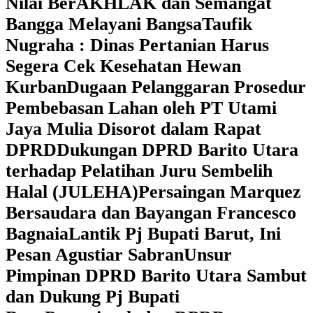
Nilai BerAKHLAK dan Semangat
Bangga Melayani Bangsa
Taufik
Nugraha : Dinas Pertanian Harus
Segera Cek Kesehatan Hewan
Kurban
Dugaan Pelanggaran Prosedur
Pembebasan Lahan oleh PT Utami
Jaya Mulia Disorot dalam Rapat
DPRD
Dukungan DPRD Barito Utara
terhadap Pelatihan Juru Sembelih
Halal (JULEHA)
Persaingan Marquez
Bersaudara dan Bayangan Francesco
Bagnaia
Lantik Pj Bupati Barut, Ini
Pesan Agustiar Sabran
Unsur
Pimpinan DPRD Barito Utara Sambut
dan Dukung Pj Bupati