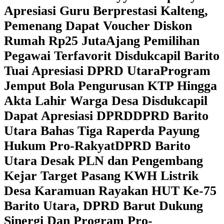
Apresiasi Guru Berprestasi Kalteng,
Pemenang Dapat Voucher Diskon
Rumah Rp25 Juta
Ajang Pemilihan
Pegawai Terfavorit Disdukcapil Barito
Tuai Apresiasi DPRD Utara
Program
Jemput Bola Pengurusan KTP Hingga
Akta Lahir Warga Desa Disdukcapil
Dapat Apresiasi DPRD
DPRD Barito
Utara Bahas Tiga Raperda Payung
Hukum Pro-Rakyat
DPRD Barito
Utara Desak PLN dan Pengembang
Kejar Target Pasang KWH Listrik
Desa Karamuan
Rayakan HUT Ke-75
Barito Utara, DPRD Barut Dukung
Sinergi Dan Program Pro-