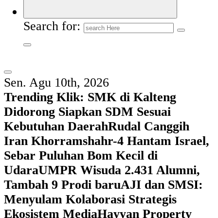
Search for:
Sen. Agu 10th, 2026
Trending Klik:
SMK di Kalteng
Didorong Siapkan SDM Sesuai
Kebutuhan Daerah
Rudal Canggih
Iran Khorramshahr-4 Hantam Israel,
Sebar Puluhan Bom Kecil di
Udara
UMPR Wisuda 2.431 Alumni,
Tambah 9 Prodi baru
AJI dan SMSI:
Menyulam Kolaborasi Strategis
Ekosistem Media
Hayyan Property