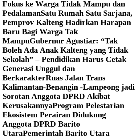
Fokus ke Warga Tidak Mampu dan
Pedalaman
‎Satu Rumah Satu Sarjana,
Pemprov Kalteng Hadirkan Harapan
Baru Bagi Warga Tak
Mampu
‎Gubernur Agustiar: “Tak
Boleh Ada Anak Kalteng yang Tidak
Sekolah” – Pendidikan Harus Cetak
Generasi Unggul dan
Berkarakter
Ruas Jalan Trans
Kalimantan-Benangin -Lampeong jadi
Sorotan Anggota DPRD Akibat
Kerusakannya
Program Pelestarian
Ekosistem Perairan Didukung
Anggota DPRD Barito
Utara
Pemerintah Barito Utara