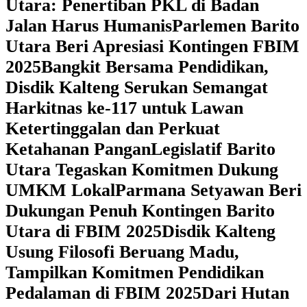
Utara: Penertiban PKL di Badan
Jalan Harus Humanis
Parlemen Barito
Utara Beri Apresiasi Kontingen FBIM
2025
‎Bangkit Bersama Pendidikan,
Disdik Kalteng Serukan Semangat
Harkitnas ke-117 untuk Lawan
Ketertinggalan dan Perkuat
Ketahanan Pangan
Legislatif Barito
Utara Tegaskan Komitmen Dukung
UMKM Lokal
Parmana Setyawan Beri
Dukungan Penuh Kontingen Barito
Utara di FBIM 2025
Disdik Kalteng
Usung Filosofi Beruang Madu,
Tampilkan Komitmen Pendidikan
Pedalaman di FBIM 2025
‎Dari Hutan