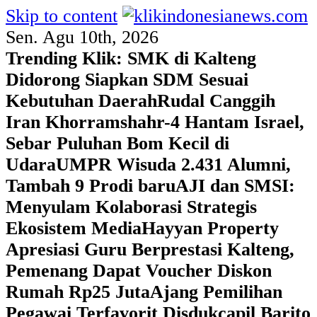
Skip to content
Sen. Agu 10th, 2026
Trending Klik:
SMK di Kalteng
Didorong Siapkan SDM Sesuai
Kebutuhan Daerah
Rudal Canggih
Iran Khorramshahr-4 Hantam Israel,
Sebar Puluhan Bom Kecil di
Udara
UMPR Wisuda 2.431 Alumni,
Tambah 9 Prodi baru
AJI dan SMSI:
Menyulam Kolaborasi Strategis
Ekosistem Media
Hayyan Property
Apresiasi Guru Berprestasi Kalteng,
Pemenang Dapat Voucher Diskon
Rumah Rp25 Juta
Ajang Pemilihan
Pegawai Terfavorit Disdukcapil Barito