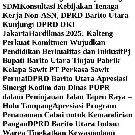
SDM
Konsultasi Kebijakan Tenaga
Kerja Non-ASN, DPRD Barito Utara
Kunjungi DPRD DKI
Jakarta
Hardiknas 2025: Kalteng
Perkuat Komitmen Wujudkan
Pendidikan Berkualitas dan Inklusif
Pj
Bupati Barito Utara Tinjau Pabrik
Kelapa Sawit PT Perkasa Sawit
Permai
DPRD Barito Utara Apresiasi
Sinergi Kodim dan Dinas PUPR
dalam Peninjauan Jalan Tapen Raya –
Hulu Tampang
Apresiasi Program
Penanaman Cabai untuk Kemandirian
Pangan
DPRD Barito Utara Imbau
Warga Tingkatkan Kewaspadaan