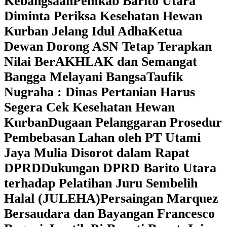
Kebangsaan
Pemkab Barito Utara
Diminta Periksa Kesehatan Hewan
Kurban Jelang Idul Adha
Ketua
Dewan Dorong ASN Tetap Terapkan
Nilai BerAKHLAK dan Semangat
Bangga Melayani Bangsa
Taufik
Nugraha : Dinas Pertanian Harus
Segera Cek Kesehatan Hewan
Kurban
Dugaan Pelanggaran Prosedur
Pembebasan Lahan oleh PT Utami
Jaya Mulia Disorot dalam Rapat
DPRD
Dukungan DPRD Barito Utara
terhadap Pelatihan Juru Sembelih
Halal (JULEHA)
Persaingan Marquez
Bersaudara dan Bayangan Francesco