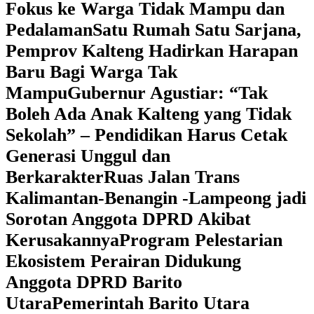
Fokus ke Warga Tidak Mampu dan
Pedalaman
‎Satu Rumah Satu Sarjana,
Pemprov Kalteng Hadirkan Harapan
Baru Bagi Warga Tak
Mampu
‎Gubernur Agustiar: “Tak
Boleh Ada Anak Kalteng yang Tidak
Sekolah” – Pendidikan Harus Cetak
Generasi Unggul dan
Berkarakter
Ruas Jalan Trans
Kalimantan-Benangin -Lampeong jadi
Sorotan Anggota DPRD Akibat
Kerusakannya
Program Pelestarian
Ekosistem Perairan Didukung
Anggota DPRD Barito
Utara
Pemerintah Barito Utara