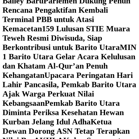
Bailey Baru
Parlemen Dukung Penuh
Rencana Pengaktifan Kembali
Terminal PBB untuk Atasi
Kemacetan
159 Lulusan STIE Muara
Teweh Resmi Diwisuda, Siap
Berkontribusi untuk Barito Utara
MIN
1 Barito Utara Gelar Acara Kelulusan
dan Khatam Al-Qur’an Penuh
Kehangatan
Upacara Peringatan Hari
Lahir Pancasila, Pemkab Barito Utara
Ajak Warga Perkuat Nilai
Kebangsaan
Pemkab Barito Utara
Diminta Periksa Kesehatan Hewan
Kurban Jelang Idul Adha
Ketua
Dewan Dorong ASN Tetap Terapkan