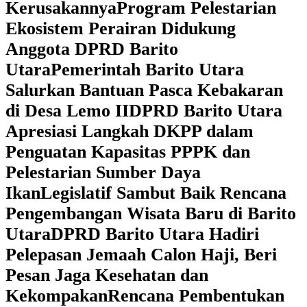
Kerusakannya
Program Pelestarian
Ekosistem Perairan Didukung
Anggota DPRD Barito
Utara
Pemerintah Barito Utara
Salurkan Bantuan Pasca Kebakaran
di Desa Lemo II
DPRD Barito Utara
Apresiasi Langkah DKPP dalam
Penguatan Kapasitas PPPK dan
Pelestarian Sumber Daya
Ikan
Legislatif Sambut Baik Rencana
Pengembangan Wisata Baru di Barito
Utara
DPRD Barito Utara Hadiri
Pelepasan Jemaah Calon Haji, Beri
Pesan Jaga Kesehatan dan
Kekompakan
Rencana Pembentukan