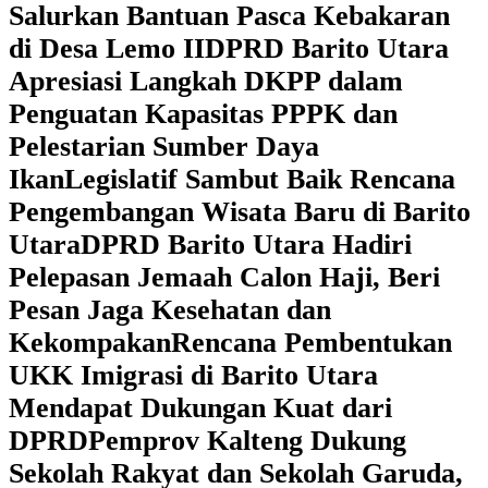
Salurkan Bantuan Pasca Kebakaran
di Desa Lemo II
DPRD Barito Utara
Apresiasi Langkah DKPP dalam
Penguatan Kapasitas PPPK dan
Pelestarian Sumber Daya
Ikan
Legislatif Sambut Baik Rencana
Pengembangan Wisata Baru di Barito
Utara
DPRD Barito Utara Hadiri
Pelepasan Jemaah Calon Haji, Beri
Pesan Jaga Kesehatan dan
Kekompakan
Rencana Pembentukan
UKK Imigrasi di Barito Utara
Mendapat Dukungan Kuat dari
DPRD
‎Pemprov Kalteng Dukung
Sekolah Rakyat dan Sekolah Garuda,