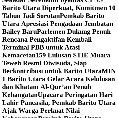
Barito Utara Diperkuat, Komitmen 10
Tahun Jadi Sorotan
Pemkab Barito
Utara Apresiasi Pengadaan Jembatan
Bailey Baru
Parlemen Dukung Penuh
Rencana Pengaktifan Kembali
Terminal PBB untuk Atasi
Kemacetan
159 Lulusan STIE Muara
Teweh Resmi Diwisuda, Siap
Berkontribusi untuk Barito Utara
MIN
1 Barito Utara Gelar Acara Kelulusan
dan Khatam Al-Qur’an Penuh
Kehangatan
Upacara Peringatan Hari
Lahir Pancasila, Pemkab Barito Utara
Ajak Warga Perkuat Nilai