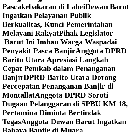
Pascakebakaran di Lahei
Dewan Barut
Ingatkan Pelayanan Publik
Berkualitas, Kunci Pemerintahan
Melayani Rakyat
Pihak Legislator
Barut Ini Imbau Warga Waspadai
Penyakit Pasca Banjir
Anggota DPRD
Barito Utara Apresiasi Langkah
Cepat Pemkab dalam Penanganan
Banjir
DPRD Barito Utara Dorong
Percepatan Penanganan Banjir di
Montallat
Anggota DPRD Soroti
Dugaan Pelanggaran di SPBU KM 18,
Pertamina Diminta Bertindak
Tegas
Anggota Dewan Barut Ingatkan
Bahaya Banjir di Muara