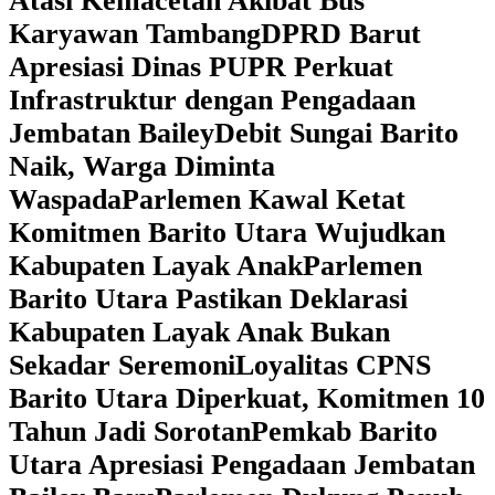
Atasi Kemacetan Akibat Bus
Karyawan Tambang
DPRD Barut
Apresiasi Dinas PUPR Perkuat
Infrastruktur dengan Pengadaan
Jembatan Bailey
Debit Sungai Barito
Naik, Warga Diminta
Waspada
Parlemen Kawal Ketat
Komitmen Barito Utara Wujudkan
Kabupaten Layak Anak
Parlemen
Barito Utara Pastikan Deklarasi
Kabupaten Layak Anak Bukan
Sekadar Seremoni
Loyalitas CPNS
Barito Utara Diperkuat, Komitmen 10
Tahun Jadi Sorotan
Pemkab Barito
Utara Apresiasi Pengadaan Jembatan