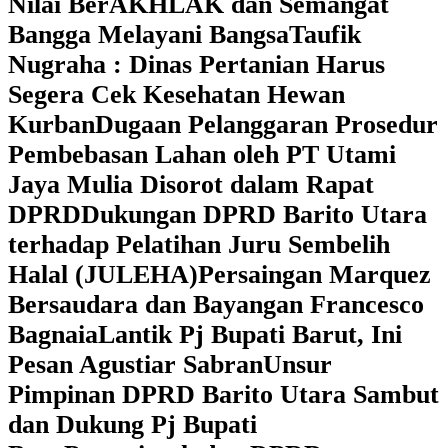
Nilai BerAKHLAK dan Semangat
Bangga Melayani Bangsa
Taufik
Nugraha : Dinas Pertanian Harus
Segera Cek Kesehatan Hewan
Kurban
Dugaan Pelanggaran Prosedur
Pembebasan Lahan oleh PT Utami
Jaya Mulia Disorot dalam Rapat
DPRD
Dukungan DPRD Barito Utara
terhadap Pelatihan Juru Sembelih
Halal (JULEHA)
Persaingan Marquez
Bersaudara dan Bayangan Francesco
Bagnaia
Lantik Pj Bupati Barut, Ini
Pesan Agustiar Sabran
Unsur
Pimpinan DPRD Barito Utara Sambut
dan Dukung Pj Bupati