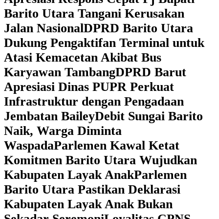
Barito Utara Tangani Kerusakan
Jalan Nasional
DPRD Barito Utara
Dukung Pengaktifan Terminal untuk
Atasi Kemacetan Akibat Bus
Karyawan Tambang
DPRD Barut
Apresiasi Dinas PUPR Perkuat
Infrastruktur dengan Pengadaan
Jembatan Bailey
Debit Sungai Barito
Naik, Warga Diminta
Waspada
Parlemen Kawal Ketat
Komitmen Barito Utara Wujudkan
Kabupaten Layak Anak
Parlemen
Barito Utara Pastikan Deklarasi
Kabupaten Layak Anak Bukan
Sekadar Seremoni
Loyalitas CPNS