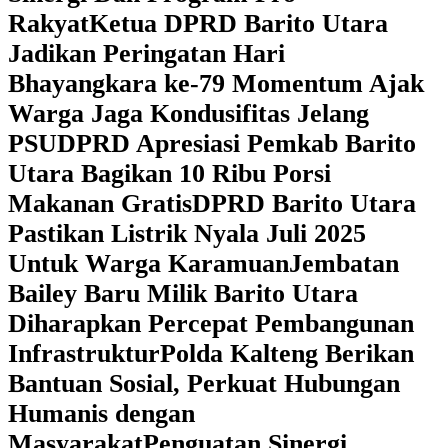
Rakyat
Ketua DPRD Barito Utara
Jadikan Peringatan Hari
Bhayangkara ke-79 Momentum Ajak
Warga Jaga Kondusifitas Jelang
PSU
DPRD Apresiasi Pemkab Barito
Utara Bagikan 10 Ribu Porsi
Makanan Gratis
DPRD Barito Utara
Pastikan Listrik Nyala Juli 2025
Untuk Warga Karamuan
Jembatan
Bailey Baru Milik Barito Utara
Diharapkan Percepat Pembangunan
Infrastruktur
Polda Kalteng Berikan
Bantuan Sosial, Perkuat Hubungan
Humanis dengan
Masyarakat
Penguatan Sinergi