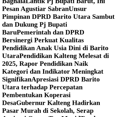
Bagnaia
Lantik Pj Bupati Barut, Ini
Pesan Agustiar Sabran
Unsur
Pimpinan DPRD Barito Utara Sambut
dan Dukung Pj Bupati
Baru
Pemerintah dan DPRD
Bersinergi Perkuat Kualitas
Pendidikan Anak Usia Dini di Barito
Utara
‎Pendidikan Kalteng Melesat di
2025, Rapor Pendidikan Naik
Kategori dan Indikator Meningkat
Signifikan
Apresiasi DPRD Barito
Utara terhadap Percepatan
Pembentukan Koperasi
Desa
‎Gubernur Kalteng Hadirkan
Pasar Murah di Sekolah, Serap