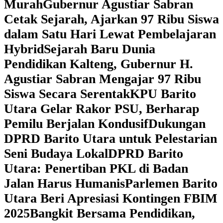
Murah
Gubernur Agustiar Sabran
Cetak Sejarah, Ajarkan 97 Ribu Siswa
dalam Satu Hari Lewat Pembelajaran
Hybrid
Sejarah Baru Dunia
Pendidikan Kalteng, Gubernur H.
Agustiar Sabran Mengajar 97 Ribu
Siswa Secara Serentak
KPU Barito
Utara Gelar Rakor PSU, Berharap
Pemilu Berjalan Kondusif
Dukungan
DPRD Barito Utara untuk Pelestarian
Seni Budaya Lokal
DPRD Barito
Utara: Penertiban PKL di Badan
Jalan Harus Humanis
Parlemen Barito
Utara Beri Apresiasi Kontingen FBIM
2025
‎Bangkit Bersama Pendidikan,