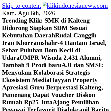
Skip to content
Kam. Agu 6th, 2026
Trending Klik:
SMK di Kalteng
Didorong Siapkan SDM Sesuai
Kebutuhan Daerah
Rudal Canggih
Iran Khorramshahr-4 Hantam Israel,
Sebar Puluhan Bom Kecil di
Udara
UMPR Wisuda 2.431 Alumni,
Tambah 9 Prodi baru
AJI dan SMSI:
Menyulam Kolaborasi Strategis
Ekosistem Media
Hayyan Property
Apresiasi Guru Berprestasi Kalteng,
Pemenang Dapat Voucher Diskon
Rumah Rp25 Juta
Ajang Pemilihan
Pegawai Terfavorit Disdukcapil Barito