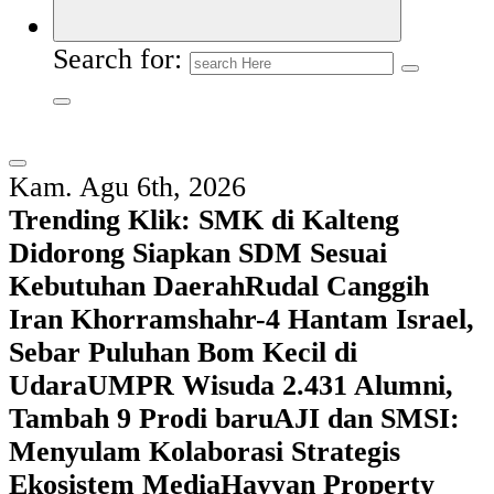
Search for:
Kam. Agu 6th, 2026
Trending Klik:
SMK di Kalteng
Didorong Siapkan SDM Sesuai
Kebutuhan Daerah
Rudal Canggih
Iran Khorramshahr-4 Hantam Israel,
Sebar Puluhan Bom Kecil di
Udara
UMPR Wisuda 2.431 Alumni,
Tambah 9 Prodi baru
AJI dan SMSI:
Menyulam Kolaborasi Strategis
Ekosistem Media
Hayyan Property