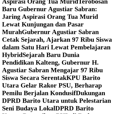
Aspirasi Orang Tua Murid
‎Terobosan
Baru Gubernur Agustiar Sabran:
Jaring Aspirasi Orang Tua Murid
Lewat Kunjungan dan Pasar
Murah
Gubernur Agustiar Sabran
Cetak Sejarah, Ajarkan 97 Ribu Siswa
dalam Satu Hari Lewat Pembelajaran
Hybrid
Sejarah Baru Dunia
Pendidikan Kalteng, Gubernur H.
Agustiar Sabran Mengajar 97 Ribu
Siswa Secara Serentak
KPU Barito
Utara Gelar Rakor PSU, Berharap
Pemilu Berjalan Kondusif
Dukungan
DPRD Barito Utara untuk Pelestarian
Seni Budaya Lokal
DPRD Barito