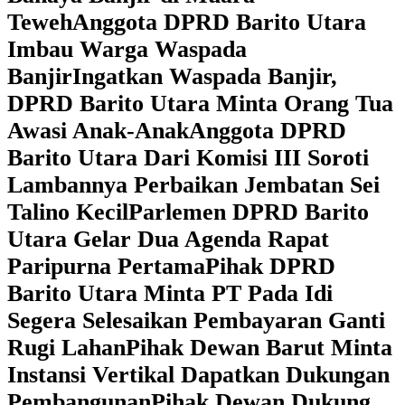
Teweh
Anggota DPRD Barito Utara
Imbau Warga Waspada
Banjir
Ingatkan Waspada Banjir,
DPRD Barito Utara Minta Orang Tua
Awasi Anak-Anak
Anggota DPRD
Barito Utara Dari Komisi III Soroti
Lambannya Perbaikan Jembatan Sei
Talino Kecil
Parlemen DPRD Barito
Utara Gelar Dua Agenda Rapat
Paripurna Pertama
Pihak DPRD
Barito Utara Minta PT Pada Idi
Segera Selesaikan Pembayaran Ganti
Rugi Lahan
Pihak Dewan Barut Minta
Instansi Vertikal Dapatkan Dukungan
Pembangunan
Pihak Dewan Dukung