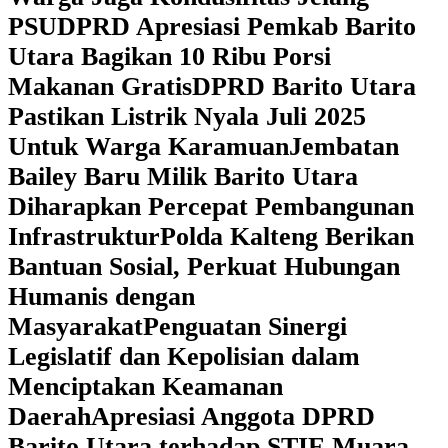
PSU
DPRD Apresiasi Pemkab Barito
Utara Bagikan 10 Ribu Porsi
Makanan Gratis
DPRD Barito Utara
Pastikan Listrik Nyala Juli 2025
Untuk Warga Karamuan
Jembatan
Bailey Baru Milik Barito Utara
Diharapkan Percepat Pembangunan
Infrastruktur
Polda Kalteng Berikan
Bantuan Sosial, Perkuat Hubungan
Humanis dengan
Masyarakat
Penguatan Sinergi
Legislatif dan Kepolisian dalam
Menciptakan Keamanan
Daerah
Apresiasi Anggota DPRD
Barito Utara terhadap STIE Muara