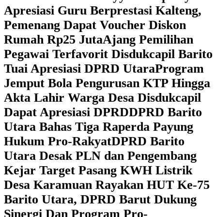
Apresiasi Guru Berprestasi Kalteng,
Pemenang Dapat Voucher Diskon
Rumah Rp25 Juta
Ajang Pemilihan
Pegawai Terfavorit Disdukcapil Barito
Tuai Apresiasi DPRD Utara
Program
Jemput Bola Pengurusan KTP Hingga
Akta Lahir Warga Desa Disdukcapil
Dapat Apresiasi DPRD
DPRD Barito
Utara Bahas Tiga Raperda Payung
Hukum Pro-Rakyat
DPRD Barito
Utara Desak PLN dan Pengembang
Kejar Target Pasang KWH Listrik
Desa Karamuan
Rayakan HUT Ke-75
Barito Utara, DPRD Barut Dukung
Sinergi Dan Program Pro-