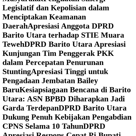
Legislatif dan Kepolisian dalam
Menciptakan Keamanan
Daerah
Apresiasi Anggota DPRD
Barito Utara terhadap STIE Muara
Teweh
DPRD Barito Utara Apresiasi
Kunjungan Tim Penggerak PKK
dalam Percepatan Penurunan
Stunting
Apresiasi Tinggi untuk
Pengadaan Jembatan Bailey
Baru
Kesiapsiagaan Bencana di Barito
Utara: ASN BPBD Diharapkan Jadi
Garda Terdepan
DPRD Barito Utara
Dukung Penuh Kebijakan Pengabdian
CPNS Selama 10 Tahun
DPRD
Apresiasi Respons Cepat Pj Bupati