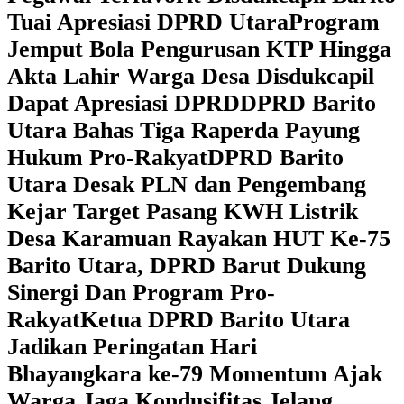
Tuai Apresiasi DPRD Utara
Program
Jemput Bola Pengurusan KTP Hingga
Akta Lahir Warga Desa Disdukcapil
Dapat Apresiasi DPRD
DPRD Barito
Utara Bahas Tiga Raperda Payung
Hukum Pro-Rakyat
DPRD Barito
Utara Desak PLN dan Pengembang
Kejar Target Pasang KWH Listrik
Desa Karamuan
Rayakan HUT Ke-75
Barito Utara, DPRD Barut Dukung
Sinergi Dan Program Pro-
Rakyat
Ketua DPRD Barito Utara
Jadikan Peringatan Hari
Bhayangkara ke-79 Momentum Ajak
Warga Jaga Kondusifitas Jelang