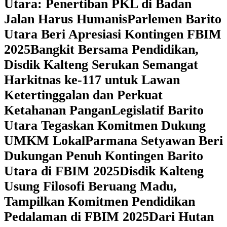
Utara: Penertiban PKL di Badan
Jalan Harus Humanis
Parlemen Barito
Utara Beri Apresiasi Kontingen FBIM
2025
‎Bangkit Bersama Pendidikan,
Disdik Kalteng Serukan Semangat
Harkitnas ke-117 untuk Lawan
Ketertinggalan dan Perkuat
Ketahanan Pangan
Legislatif Barito
Utara Tegaskan Komitmen Dukung
UMKM Lokal
Parmana Setyawan Beri
Dukungan Penuh Kontingen Barito
Utara di FBIM 2025
Disdik Kalteng
Usung Filosofi Beruang Madu,
Tampilkan Komitmen Pendidikan
Pedalaman di FBIM 2025
‎Dari Hutan