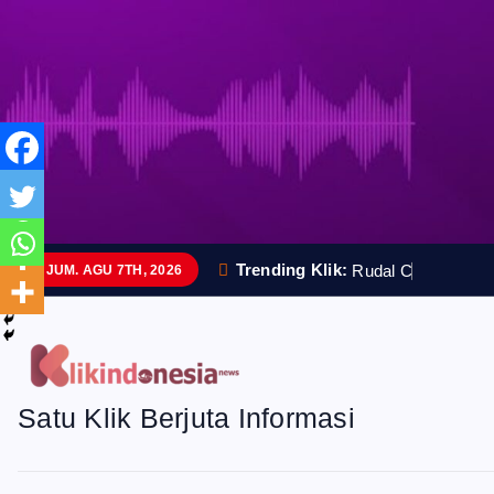
S
k
i
p
t
o
Trending Klik:
R
u
d
a
l
C
a
n
g
g
i
h
I
JUM. AGU 7TH, 2026
c
o
n
Satu Klik Berjuta Informasi
t
e