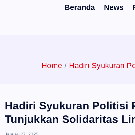
Beranda
News
n
t
Home
Hadiri Syukuran Po
Hadiri Syukuran Politis
Tunjukkan Solidaritas Li
Januari 27, 2025