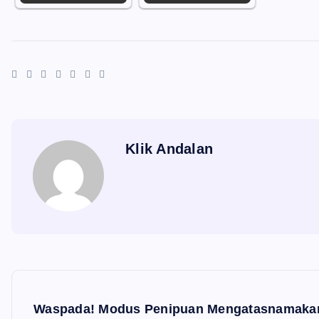
Klik Andalan
N
a
Waspada! Modus Penipuan Mengatasnamakan P