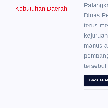
Palangka
Dinas P
terus m
kejurua
manusia
pembang
tersebut
Baca sele