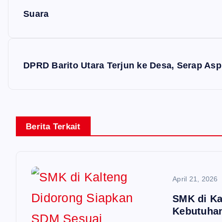
v
Suara
i
g
DPRD Barito Utara Terjun ke Desa, Serap As
a
s
i
Berita Terkait
p
o
s
April 21, 2026
SMK di Ka
Kebutuha