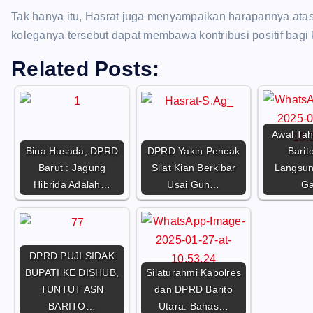
Tak hanya itu, Hasrat juga menyampaikan harapannya atas
koleganya tersebut dapat membawa kontribusi positif bagi 
Related Posts:
Awal Ta
Bina Husada, DPRD
DPRD Yakin Pencak
Barit
Barut : Jagung
Silat Kian Berkibar
Langsun
Hibrida Adalah…
Usai Gun…
G
DPRD PUJI SIDAK
BUPATI KE DISHUB,
Silaturahmi Kapolres
TUNTUT ASN
dan DPRD Barito
BARITO…
Utara: Bahas…