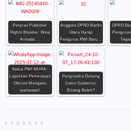
Perpres Publisher
Anggota DPRD Barito
DPRD Bar
Rights Blunder, Wina
Utara Harap
Pengurus
Armada:…
Pengurus PWI Baru…
Tega
Ketua PWI MURA :
Laporkan Pemerasan
Pengusaha Dukung
Oknum Mengaku
Calon Gubernur,
wartawan!
Emang Boleh?