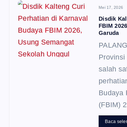
Mei 17, 2026
Disdik Ka
FBIM 2026
Garuda
PALANGK
Provinsi
salah sa
perhatia
Budaya 
(FBIM) 2
Baca sele