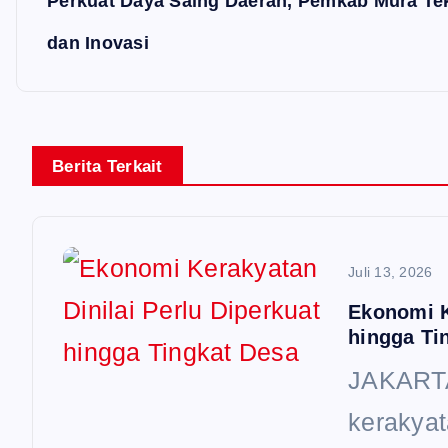
Perkuat Daya Saing Daerah, Pemkab Mura T
a
dan Inovasi
s
i
p
Berita Terkait
o
s
Juli 13, 2026
Ekonomi K
hingga Ti
JAKARTA
kerakyat