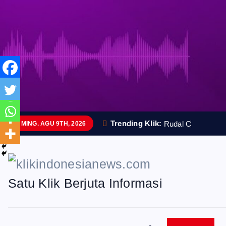
S
k
i
p
t
o
Trending Klik:
R
u
d
a
l
C
a
n
g
g
i
h
MING. AGU 9TH, 2026
c
o
n
Satu Klik Berjuta Informasi
t
e