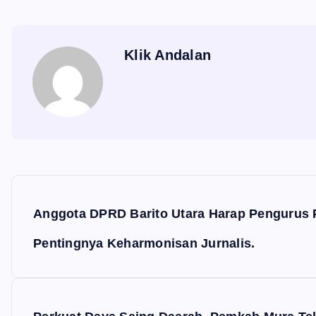
Klik Andalan
N
a
Anggota DPRD Barito Utara Harap Pengurus P
v
Pentingnya Keharmonisan Jurnalis.
i
g