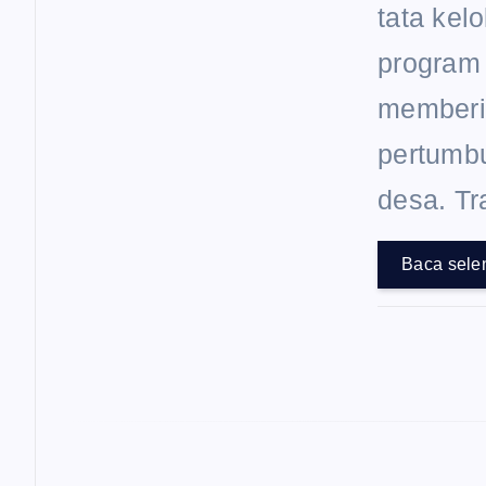
tata kel
program
memberi
pertumbu
desa. T
Baca sele