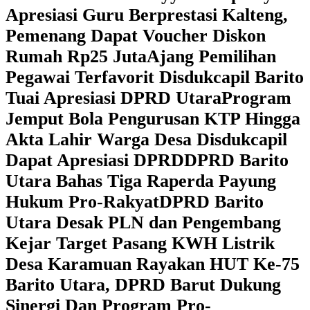
Apresiasi Guru Berprestasi Kalteng,
Pemenang Dapat Voucher Diskon
Rumah Rp25 Juta
Ajang Pemilihan
Pegawai Terfavorit Disdukcapil Barito
Tuai Apresiasi DPRD Utara
Program
Jemput Bola Pengurusan KTP Hingga
Akta Lahir Warga Desa Disdukcapil
Dapat Apresiasi DPRD
DPRD Barito
Utara Bahas Tiga Raperda Payung
Hukum Pro-Rakyat
DPRD Barito
Utara Desak PLN dan Pengembang
Kejar Target Pasang KWH Listrik
Desa Karamuan
Rayakan HUT Ke-75
Barito Utara, DPRD Barut Dukung
Sinergi Dan Program Pro-