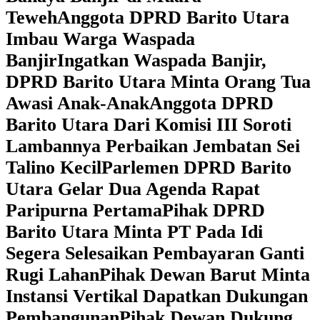
Teweh
Anggota DPRD Barito Utara
Imbau Warga Waspada
Banjir
Ingatkan Waspada Banjir,
DPRD Barito Utara Minta Orang Tua
Awasi Anak-Anak
Anggota DPRD
Barito Utara Dari Komisi III Soroti
Lambannya Perbaikan Jembatan Sei
Talino Kecil
Parlemen DPRD Barito
Utara Gelar Dua Agenda Rapat
Paripurna Pertama
Pihak DPRD
Barito Utara Minta PT Pada Idi
Segera Selesaikan Pembayaran Ganti
Rugi Lahan
Pihak Dewan Barut Minta
Instansi Vertikal Dapatkan Dukungan
Pembangunan
Pihak Dewan Dukung