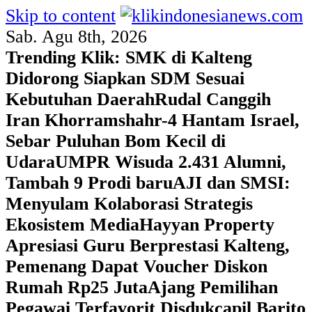
Skip to content
Sab. Agu 8th, 2026
Trending Klik:
SMK di Kalteng
Didorong Siapkan SDM Sesuai
Kebutuhan Daerah
Rudal Canggih
Iran Khorramshahr-4 Hantam Israel,
Sebar Puluhan Bom Kecil di
Udara
UMPR Wisuda 2.431 Alumni,
Tambah 9 Prodi baru
AJI dan SMSI:
Menyulam Kolaborasi Strategis
Ekosistem Media
Hayyan Property
Apresiasi Guru Berprestasi Kalteng,
Pemenang Dapat Voucher Diskon
Rumah Rp25 Juta
Ajang Pemilihan
Pegawai Terfavorit Disdukcapil Barito