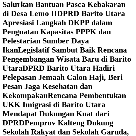
Salurkan Bantuan Pasca Kebakaran
di Desa Lemo II
DPRD Barito Utara
Apresiasi Langkah DKPP dalam
Penguatan Kapasitas PPPK dan
Pelestarian Sumber Daya
Ikan
Legislatif Sambut Baik Rencana
Pengembangan Wisata Baru di Barito
Utara
DPRD Barito Utara Hadiri
Pelepasan Jemaah Calon Haji, Beri
Pesan Jaga Kesehatan dan
Kekompakan
Rencana Pembentukan
UKK Imigrasi di Barito Utara
Mendapat Dukungan Kuat dari
DPRD
‎Pemprov Kalteng Dukung
Sekolah Rakyat dan Sekolah Garuda,