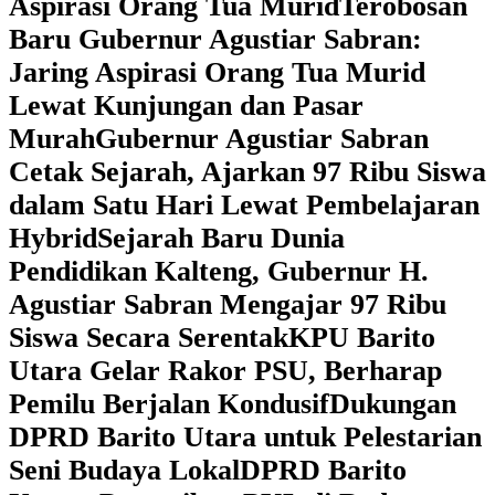
Aspirasi Orang Tua Murid
‎Terobosan
Baru Gubernur Agustiar Sabran:
Jaring Aspirasi Orang Tua Murid
Lewat Kunjungan dan Pasar
Murah
Gubernur Agustiar Sabran
Cetak Sejarah, Ajarkan 97 Ribu Siswa
dalam Satu Hari Lewat Pembelajaran
Hybrid
Sejarah Baru Dunia
Pendidikan Kalteng, Gubernur H.
Agustiar Sabran Mengajar 97 Ribu
Siswa Secara Serentak
KPU Barito
Utara Gelar Rakor PSU, Berharap
Pemilu Berjalan Kondusif
Dukungan
DPRD Barito Utara untuk Pelestarian
Seni Budaya Lokal
DPRD Barito