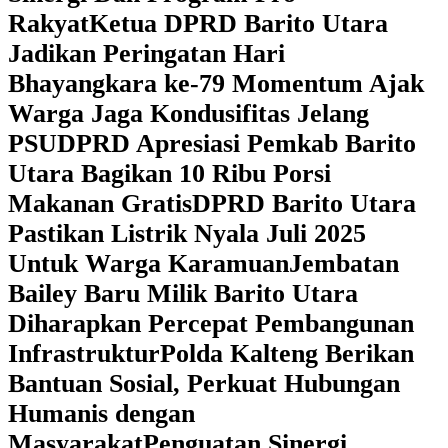
Rakyat
Ketua DPRD Barito Utara
Jadikan Peringatan Hari
Bhayangkara ke-79 Momentum Ajak
Warga Jaga Kondusifitas Jelang
PSU
DPRD Apresiasi Pemkab Barito
Utara Bagikan 10 Ribu Porsi
Makanan Gratis
DPRD Barito Utara
Pastikan Listrik Nyala Juli 2025
Untuk Warga Karamuan
Jembatan
Bailey Baru Milik Barito Utara
Diharapkan Percepat Pembangunan
Infrastruktur
Polda Kalteng Berikan
Bantuan Sosial, Perkuat Hubungan
Humanis dengan
Masyarakat
Penguatan Sinergi