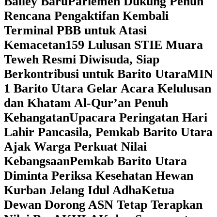
Bailey Baru
Parlemen Dukung Penuh
Rencana Pengaktifan Kembali
Terminal PBB untuk Atasi
Kemacetan
159 Lulusan STIE Muara
Teweh Resmi Diwisuda, Siap
Berkontribusi untuk Barito Utara
MIN
1 Barito Utara Gelar Acara Kelulusan
dan Khatam Al-Qur’an Penuh
Kehangatan
Upacara Peringatan Hari
Lahir Pancasila, Pemkab Barito Utara
Ajak Warga Perkuat Nilai
Kebangsaan
Pemkab Barito Utara
Diminta Periksa Kesehatan Hewan
Kurban Jelang Idul Adha
Ketua
Dewan Dorong ASN Tetap Terapkan