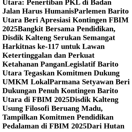
Utara: Penertiban PKL di Badan
Jalan Harus Humanis
Parlemen Barito
Utara Beri Apresiasi Kontingen FBIM
2025
‎Bangkit Bersama Pendidikan,
Disdik Kalteng Serukan Semangat
Harkitnas ke-117 untuk Lawan
Ketertinggalan dan Perkuat
Ketahanan Pangan
Legislatif Barito
Utara Tegaskan Komitmen Dukung
UMKM Lokal
Parmana Setyawan Beri
Dukungan Penuh Kontingen Barito
Utara di FBIM 2025
Disdik Kalteng
Usung Filosofi Beruang Madu,
Tampilkan Komitmen Pendidikan
Pedalaman di FBIM 2025
‎Dari Hutan