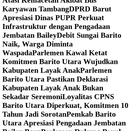
Atasi Kemacetan Akibat Bus
Karyawan Tambang
DPRD Barut
Apresiasi Dinas PUPR Perkuat
Infrastruktur dengan Pengadaan
Jembatan Bailey
Debit Sungai Barito
Naik, Warga Diminta
Waspada
Parlemen Kawal Ketat
Komitmen Barito Utara Wujudkan
Kabupaten Layak Anak
Parlemen
Barito Utara Pastikan Deklarasi
Kabupaten Layak Anak Bukan
Sekadar Seremoni
Loyalitas CPNS
Barito Utara Diperkuat, Komitmen 10
Tahun Jadi Sorotan
Pemkab Barito
Utara Apresiasi Pengadaan Jembatan