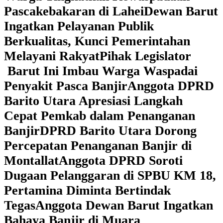
Pascakebakaran di Lahei
Dewan Barut
Ingatkan Pelayanan Publik
Berkualitas, Kunci Pemerintahan
Melayani Rakyat
Pihak Legislator
Barut Ini Imbau Warga Waspadai
Penyakit Pasca Banjir
Anggota DPRD
Barito Utara Apresiasi Langkah
Cepat Pemkab dalam Penanganan
Banjir
DPRD Barito Utara Dorong
Percepatan Penanganan Banjir di
Montallat
Anggota DPRD Soroti
Dugaan Pelanggaran di SPBU KM 18,
Pertamina Diminta Bertindak
Tegas
Anggota Dewan Barut Ingatkan
Bahaya Banjir di Muara