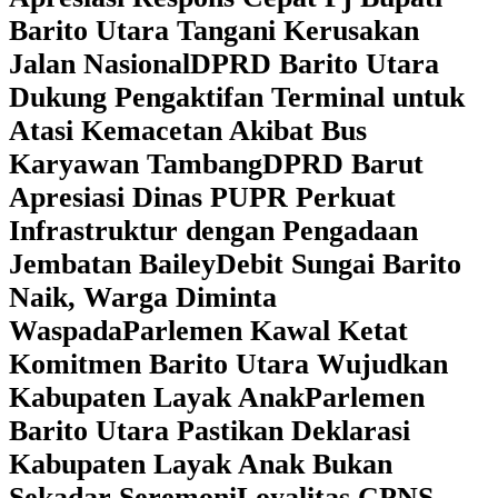
Barito Utara Tangani Kerusakan
Jalan Nasional
DPRD Barito Utara
Dukung Pengaktifan Terminal untuk
Atasi Kemacetan Akibat Bus
Karyawan Tambang
DPRD Barut
Apresiasi Dinas PUPR Perkuat
Infrastruktur dengan Pengadaan
Jembatan Bailey
Debit Sungai Barito
Naik, Warga Diminta
Waspada
Parlemen Kawal Ketat
Komitmen Barito Utara Wujudkan
Kabupaten Layak Anak
Parlemen
Barito Utara Pastikan Deklarasi
Kabupaten Layak Anak Bukan
Sekadar Seremoni
Loyalitas CPNS