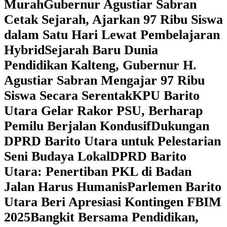
Murah
Gubernur Agustiar Sabran
Cetak Sejarah, Ajarkan 97 Ribu Siswa
dalam Satu Hari Lewat Pembelajaran
Hybrid
Sejarah Baru Dunia
Pendidikan Kalteng, Gubernur H.
Agustiar Sabran Mengajar 97 Ribu
Siswa Secara Serentak
KPU Barito
Utara Gelar Rakor PSU, Berharap
Pemilu Berjalan Kondusif
Dukungan
DPRD Barito Utara untuk Pelestarian
Seni Budaya Lokal
DPRD Barito
Utara: Penertiban PKL di Badan
Jalan Harus Humanis
Parlemen Barito
Utara Beri Apresiasi Kontingen FBIM
2025
‎Bangkit Bersama Pendidikan,