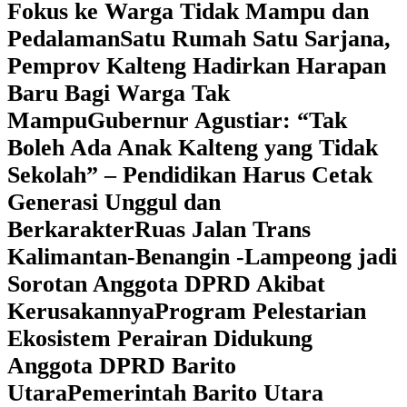
Fokus ke Warga Tidak Mampu dan
Pedalaman
‎Satu Rumah Satu Sarjana,
Pemprov Kalteng Hadirkan Harapan
Baru Bagi Warga Tak
Mampu
‎Gubernur Agustiar: “Tak
Boleh Ada Anak Kalteng yang Tidak
Sekolah” – Pendidikan Harus Cetak
Generasi Unggul dan
Berkarakter
Ruas Jalan Trans
Kalimantan-Benangin -Lampeong jadi
Sorotan Anggota DPRD Akibat
Kerusakannya
Program Pelestarian
Ekosistem Perairan Didukung
Anggota DPRD Barito
Utara
Pemerintah Barito Utara