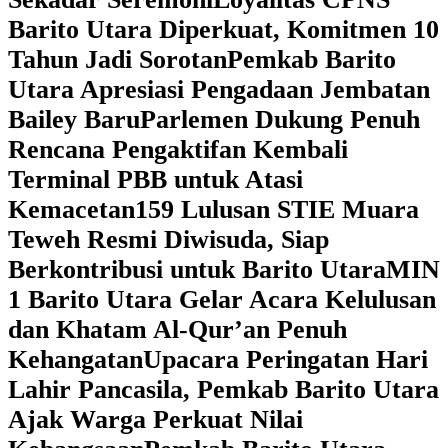
Barito Utara Diperkuat, Komitmen 10
Tahun Jadi Sorotan
Pemkab Barito
Utara Apresiasi Pengadaan Jembatan
Bailey Baru
Parlemen Dukung Penuh
Rencana Pengaktifan Kembali
Terminal PBB untuk Atasi
Kemacetan
159 Lulusan STIE Muara
Teweh Resmi Diwisuda, Siap
Berkontribusi untuk Barito Utara
MIN
1 Barito Utara Gelar Acara Kelulusan
dan Khatam Al-Qur’an Penuh
Kehangatan
Upacara Peringatan Hari
Lahir Pancasila, Pemkab Barito Utara
Ajak Warga Perkuat Nilai