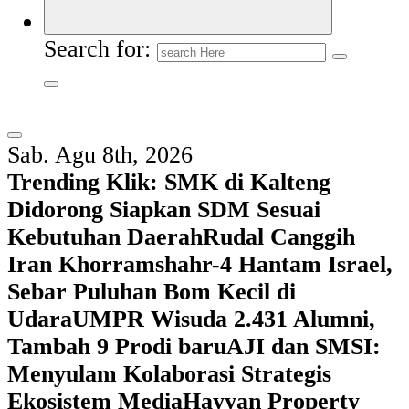
Search for:
Sab. Agu 8th, 2026
Trending Klik:
SMK di Kalteng
Didorong Siapkan SDM Sesuai
Kebutuhan Daerah
Rudal Canggih
Iran Khorramshahr-4 Hantam Israel,
Sebar Puluhan Bom Kecil di
Udara
UMPR Wisuda 2.431 Alumni,
Tambah 9 Prodi baru
AJI dan SMSI:
Menyulam Kolaborasi Strategis
Ekosistem Media
Hayyan Property