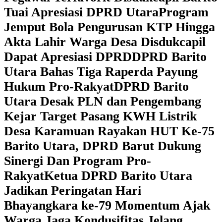
Tuai Apresiasi DPRD Utara
Program
Jemput Bola Pengurusan KTP Hingga
Akta Lahir Warga Desa Disdukcapil
Dapat Apresiasi DPRD
DPRD Barito
Utara Bahas Tiga Raperda Payung
Hukum Pro-Rakyat
DPRD Barito
Utara Desak PLN dan Pengembang
Kejar Target Pasang KWH Listrik
Desa Karamuan
Rayakan HUT Ke-75
Barito Utara, DPRD Barut Dukung
Sinergi Dan Program Pro-
Rakyat
Ketua DPRD Barito Utara
Jadikan Peringatan Hari
Bhayangkara ke-79 Momentum Ajak
Warga Jaga Kondusifitas Jelang