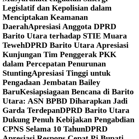
Legislatif dan Kepolisian dalam
Menciptakan Keamanan
Daerah
Apresiasi Anggota DPRD
Barito Utara terhadap STIE Muara
Teweh
DPRD Barito Utara Apresiasi
Kunjungan Tim Penggerak PKK
dalam Percepatan Penurunan
Stunting
Apresiasi Tinggi untuk
Pengadaan Jembatan Bailey
Baru
Kesiapsiagaan Bencana di Barito
Utara: ASN BPBD Diharapkan Jadi
Garda Terdepan
DPRD Barito Utara
Dukung Penuh Kebijakan Pengabdian
CPNS Selama 10 Tahun
DPRD
Apresiasi Respons Cepat Pj Bupati