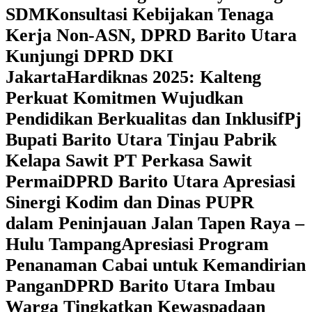
SDM
Konsultasi Kebijakan Tenaga
Kerja Non-ASN, DPRD Barito Utara
Kunjungi DPRD DKI
Jakarta
Hardiknas 2025: Kalteng
Perkuat Komitmen Wujudkan
Pendidikan Berkualitas dan Inklusif
Pj
Bupati Barito Utara Tinjau Pabrik
Kelapa Sawit PT Perkasa Sawit
Permai
DPRD Barito Utara Apresiasi
Sinergi Kodim dan Dinas PUPR
dalam Peninjauan Jalan Tapen Raya –
Hulu Tampang
Apresiasi Program
Penanaman Cabai untuk Kemandirian
Pangan
DPRD Barito Utara Imbau
Warga Tingkatkan Kewaspadaan