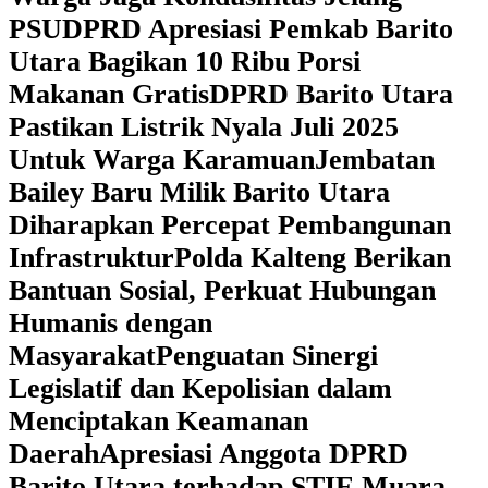
PSU
DPRD Apresiasi Pemkab Barito
Utara Bagikan 10 Ribu Porsi
Makanan Gratis
DPRD Barito Utara
Pastikan Listrik Nyala Juli 2025
Untuk Warga Karamuan
Jembatan
Bailey Baru Milik Barito Utara
Diharapkan Percepat Pembangunan
Infrastruktur
Polda Kalteng Berikan
Bantuan Sosial, Perkuat Hubungan
Humanis dengan
Masyarakat
Penguatan Sinergi
Legislatif dan Kepolisian dalam
Menciptakan Keamanan
Daerah
Apresiasi Anggota DPRD
Barito Utara terhadap STIE Muara