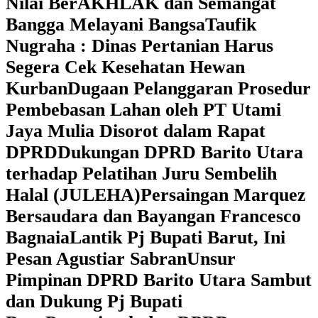
Nilai BerAKHLAK dan Semangat
Bangga Melayani Bangsa
Taufik
Nugraha : Dinas Pertanian Harus
Segera Cek Kesehatan Hewan
Kurban
Dugaan Pelanggaran Prosedur
Pembebasan Lahan oleh PT Utami
Jaya Mulia Disorot dalam Rapat
DPRD
Dukungan DPRD Barito Utara
terhadap Pelatihan Juru Sembelih
Halal (JULEHA)
Persaingan Marquez
Bersaudara dan Bayangan Francesco
Bagnaia
Lantik Pj Bupati Barut, Ini
Pesan Agustiar Sabran
Unsur
Pimpinan DPRD Barito Utara Sambut
dan Dukung Pj Bupati