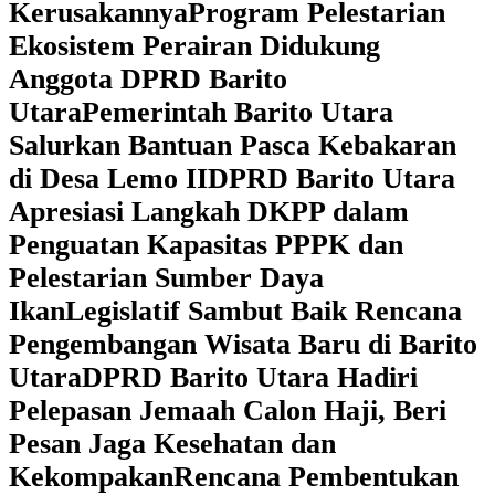
Kerusakannya
Program Pelestarian
Ekosistem Perairan Didukung
Anggota DPRD Barito
Utara
Pemerintah Barito Utara
Salurkan Bantuan Pasca Kebakaran
di Desa Lemo II
DPRD Barito Utara
Apresiasi Langkah DKPP dalam
Penguatan Kapasitas PPPK dan
Pelestarian Sumber Daya
Ikan
Legislatif Sambut Baik Rencana
Pengembangan Wisata Baru di Barito
Utara
DPRD Barito Utara Hadiri
Pelepasan Jemaah Calon Haji, Beri
Pesan Jaga Kesehatan dan
Kekompakan
Rencana Pembentukan