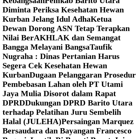
Kebangsaan
Pemkab Barito Utara
Diminta Periksa Kesehatan Hewan
Kurban Jelang Idul Adha
Ketua
Dewan Dorong ASN Tetap Terapkan
Nilai BerAKHLAK dan Semangat
Bangga Melayani Bangsa
Taufik
Nugraha : Dinas Pertanian Harus
Segera Cek Kesehatan Hewan
Kurban
Dugaan Pelanggaran Prosedur
Pembebasan Lahan oleh PT Utami
Jaya Mulia Disorot dalam Rapat
DPRD
Dukungan DPRD Barito Utara
terhadap Pelatihan Juru Sembelih
Halal (JULEHA)
Persaingan Marquez
Bersaudara dan Bayangan Francesco