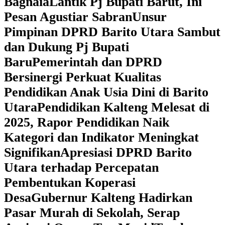
Bagnaia
Lantik Pj Bupati Barut, Ini
Pesan Agustiar Sabran
Unsur
Pimpinan DPRD Barito Utara Sambut
dan Dukung Pj Bupati
Baru
Pemerintah dan DPRD
Bersinergi Perkuat Kualitas
Pendidikan Anak Usia Dini di Barito
Utara
‎Pendidikan Kalteng Melesat di
2025, Rapor Pendidikan Naik
Kategori dan Indikator Meningkat
Signifikan
Apresiasi DPRD Barito
Utara terhadap Percepatan
Pembentukan Koperasi
Desa
‎Gubernur Kalteng Hadirkan
Pasar Murah di Sekolah, Serap