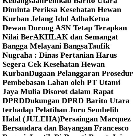
Kebangsaan
Pemkab Barito Utara
Diminta Periksa Kesehatan Hewan
Kurban Jelang Idul Adha
Ketua
Dewan Dorong ASN Tetap Terapkan
Nilai BerAKHLAK dan Semangat
Bangga Melayani Bangsa
Taufik
Nugraha : Dinas Pertanian Harus
Segera Cek Kesehatan Hewan
Kurban
Dugaan Pelanggaran Prosedur
Pembebasan Lahan oleh PT Utami
Jaya Mulia Disorot dalam Rapat
DPRD
Dukungan DPRD Barito Utara
terhadap Pelatihan Juru Sembelih
Halal (JULEHA)
Persaingan Marquez
Bersaudara dan Bayangan Francesco