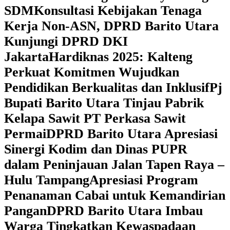
SDM
Konsultasi Kebijakan Tenaga
Kerja Non-ASN, DPRD Barito Utara
Kunjungi DPRD DKI
Jakarta
Hardiknas 2025: Kalteng
Perkuat Komitmen Wujudkan
Pendidikan Berkualitas dan Inklusif
Pj
Bupati Barito Utara Tinjau Pabrik
Kelapa Sawit PT Perkasa Sawit
Permai
DPRD Barito Utara Apresiasi
Sinergi Kodim dan Dinas PUPR
dalam Peninjauan Jalan Tapen Raya –
Hulu Tampang
Apresiasi Program
Penanaman Cabai untuk Kemandirian
Pangan
DPRD Barito Utara Imbau
Warga Tingkatkan Kewaspadaan