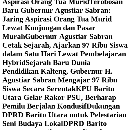
Aspirasi Orang Tua Murid
‎Terobosan
Baru Gubernur Agustiar Sabran:
Jaring Aspirasi Orang Tua Murid
Lewat Kunjungan dan Pasar
Murah
Gubernur Agustiar Sabran
Cetak Sejarah, Ajarkan 97 Ribu Siswa
dalam Satu Hari Lewat Pembelajaran
Hybrid
Sejarah Baru Dunia
Pendidikan Kalteng, Gubernur H.
Agustiar Sabran Mengajar 97 Ribu
Siswa Secara Serentak
KPU Barito
Utara Gelar Rakor PSU, Berharap
Pemilu Berjalan Kondusif
Dukungan
DPRD Barito Utara untuk Pelestarian
Seni Budaya Lokal
DPRD Barito