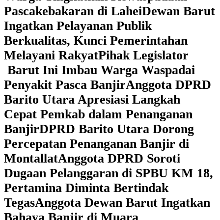
Pascakebakaran di Lahei
Dewan Barut
Ingatkan Pelayanan Publik
Berkualitas, Kunci Pemerintahan
Melayani Rakyat
Pihak Legislator
Barut Ini Imbau Warga Waspadai
Penyakit Pasca Banjir
Anggota DPRD
Barito Utara Apresiasi Langkah
Cepat Pemkab dalam Penanganan
Banjir
DPRD Barito Utara Dorong
Percepatan Penanganan Banjir di
Montallat
Anggota DPRD Soroti
Dugaan Pelanggaran di SPBU KM 18,
Pertamina Diminta Bertindak
Tegas
Anggota Dewan Barut Ingatkan
Bahaya Banjir di Muara