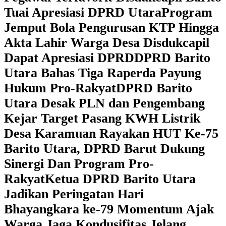
Tuai Apresiasi DPRD Utara
Program
Jemput Bola Pengurusan KTP Hingga
Akta Lahir Warga Desa Disdukcapil
Dapat Apresiasi DPRD
DPRD Barito
Utara Bahas Tiga Raperda Payung
Hukum Pro-Rakyat
DPRD Barito
Utara Desak PLN dan Pengembang
Kejar Target Pasang KWH Listrik
Desa Karamuan
Rayakan HUT Ke-75
Barito Utara, DPRD Barut Dukung
Sinergi Dan Program Pro-
Rakyat
Ketua DPRD Barito Utara
Jadikan Peringatan Hari
Bhayangkara ke-79 Momentum Ajak
Warga Jaga Kondusifitas Jelang