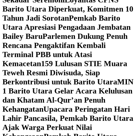
Barito Utara Diperkuat, Komitmen 10
Tahun Jadi Sorotan
Pemkab Barito
Utara Apresiasi Pengadaan Jembatan
Bailey Baru
Parlemen Dukung Penuh
Rencana Pengaktifan Kembali
Terminal PBB untuk Atasi
Kemacetan
159 Lulusan STIE Muara
Teweh Resmi Diwisuda, Siap
Berkontribusi untuk Barito Utara
MIN
1 Barito Utara Gelar Acara Kelulusan
dan Khatam Al-Qur’an Penuh
Kehangatan
Upacara Peringatan Hari
Lahir Pancasila, Pemkab Barito Utara
Ajak Warga Perkuat Nilai