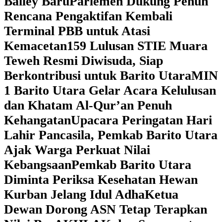
Bailey Baru
Parlemen Dukung Penuh
Rencana Pengaktifan Kembali
Terminal PBB untuk Atasi
Kemacetan
159 Lulusan STIE Muara
Teweh Resmi Diwisuda, Siap
Berkontribusi untuk Barito Utara
MIN
1 Barito Utara Gelar Acara Kelulusan
dan Khatam Al-Qur’an Penuh
Kehangatan
Upacara Peringatan Hari
Lahir Pancasila, Pemkab Barito Utara
Ajak Warga Perkuat Nilai
Kebangsaan
Pemkab Barito Utara
Diminta Periksa Kesehatan Hewan
Kurban Jelang Idul Adha
Ketua
Dewan Dorong ASN Tetap Terapkan