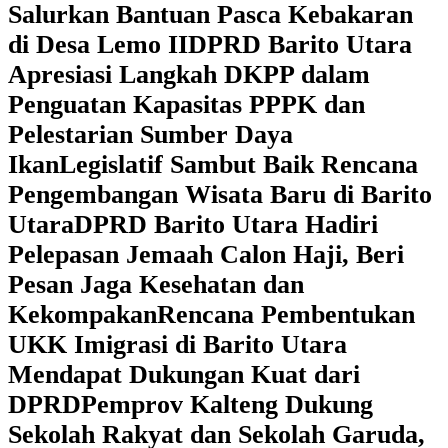
Salurkan Bantuan Pasca Kebakaran
di Desa Lemo II
DPRD Barito Utara
Apresiasi Langkah DKPP dalam
Penguatan Kapasitas PPPK dan
Pelestarian Sumber Daya
Ikan
Legislatif Sambut Baik Rencana
Pengembangan Wisata Baru di Barito
Utara
DPRD Barito Utara Hadiri
Pelepasan Jemaah Calon Haji, Beri
Pesan Jaga Kesehatan dan
Kekompakan
Rencana Pembentukan
UKK Imigrasi di Barito Utara
Mendapat Dukungan Kuat dari
DPRD
‎Pemprov Kalteng Dukung
Sekolah Rakyat dan Sekolah Garuda,