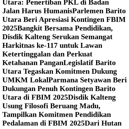
Utara: Penertiban PKL di Badan
Jalan Harus Humanis
Parlemen Barito
Utara Beri Apresiasi Kontingen FBIM
2025
‎Bangkit Bersama Pendidikan,
Disdik Kalteng Serukan Semangat
Harkitnas ke-117 untuk Lawan
Ketertinggalan dan Perkuat
Ketahanan Pangan
Legislatif Barito
Utara Tegaskan Komitmen Dukung
UMKM Lokal
Parmana Setyawan Beri
Dukungan Penuh Kontingen Barito
Utara di FBIM 2025
Disdik Kalteng
Usung Filosofi Beruang Madu,
Tampilkan Komitmen Pendidikan
Pedalaman di FBIM 2025
‎Dari Hutan