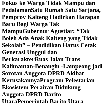
Fokus ke Warga Tidak Mampu dan
Pedalaman
‎Satu Rumah Satu Sarjana,
Pemprov Kalteng Hadirkan Harapan
Baru Bagi Warga Tak
Mampu
‎Gubernur Agustiar: “Tak
Boleh Ada Anak Kalteng yang Tidak
Sekolah” – Pendidikan Harus Cetak
Generasi Unggul dan
Berkarakter
Ruas Jalan Trans
Kalimantan-Benangin -Lampeong jadi
Sorotan Anggota DPRD Akibat
Kerusakannya
Program Pelestarian
Ekosistem Perairan Didukung
Anggota DPRD Barito
Utara
Pemerintah Barito Utara