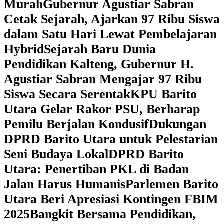
Murah
Gubernur Agustiar Sabran
Cetak Sejarah, Ajarkan 97 Ribu Siswa
dalam Satu Hari Lewat Pembelajaran
Hybrid
Sejarah Baru Dunia
Pendidikan Kalteng, Gubernur H.
Agustiar Sabran Mengajar 97 Ribu
Siswa Secara Serentak
KPU Barito
Utara Gelar Rakor PSU, Berharap
Pemilu Berjalan Kondusif
Dukungan
DPRD Barito Utara untuk Pelestarian
Seni Budaya Lokal
DPRD Barito
Utara: Penertiban PKL di Badan
Jalan Harus Humanis
Parlemen Barito
Utara Beri Apresiasi Kontingen FBIM
2025
‎Bangkit Bersama Pendidikan,