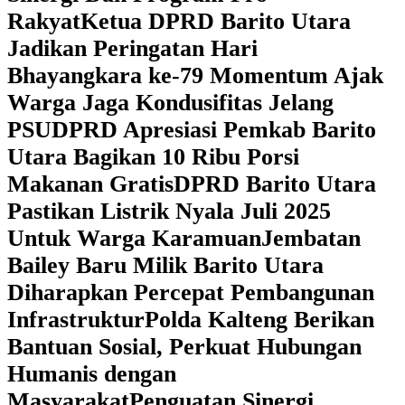
Rakyat
Ketua DPRD Barito Utara
Jadikan Peringatan Hari
Bhayangkara ke-79 Momentum Ajak
Warga Jaga Kondusifitas Jelang
PSU
DPRD Apresiasi Pemkab Barito
Utara Bagikan 10 Ribu Porsi
Makanan Gratis
DPRD Barito Utara
Pastikan Listrik Nyala Juli 2025
Untuk Warga Karamuan
Jembatan
Bailey Baru Milik Barito Utara
Diharapkan Percepat Pembangunan
Infrastruktur
Polda Kalteng Berikan
Bantuan Sosial, Perkuat Hubungan
Humanis dengan
Masyarakat
Penguatan Sinergi