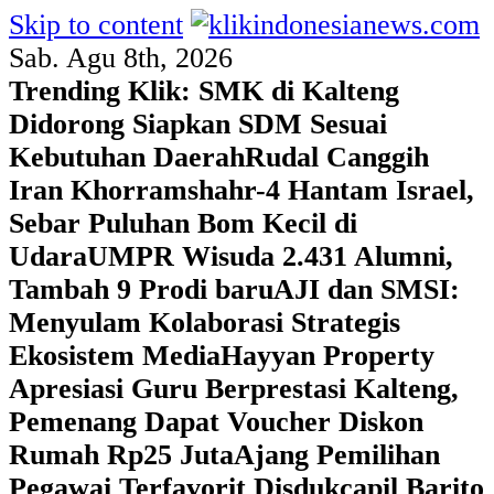
Skip to content
Sab. Agu 8th, 2026
Trending Klik:
SMK di Kalteng
Didorong Siapkan SDM Sesuai
Kebutuhan Daerah
Rudal Canggih
Iran Khorramshahr-4 Hantam Israel,
Sebar Puluhan Bom Kecil di
Udara
UMPR Wisuda 2.431 Alumni,
Tambah 9 Prodi baru
AJI dan SMSI:
Menyulam Kolaborasi Strategis
Ekosistem Media
Hayyan Property
Apresiasi Guru Berprestasi Kalteng,
Pemenang Dapat Voucher Diskon
Rumah Rp25 Juta
Ajang Pemilihan
Pegawai Terfavorit Disdukcapil Barito