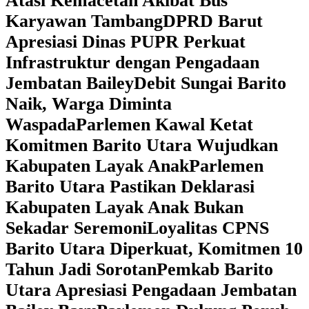
Atasi Kemacetan Akibat Bus
Karyawan Tambang
DPRD Barut
Apresiasi Dinas PUPR Perkuat
Infrastruktur dengan Pengadaan
Jembatan Bailey
Debit Sungai Barito
Naik, Warga Diminta
Waspada
Parlemen Kawal Ketat
Komitmen Barito Utara Wujudkan
Kabupaten Layak Anak
Parlemen
Barito Utara Pastikan Deklarasi
Kabupaten Layak Anak Bukan
Sekadar Seremoni
Loyalitas CPNS
Barito Utara Diperkuat, Komitmen 10
Tahun Jadi Sorotan
Pemkab Barito
Utara Apresiasi Pengadaan Jembatan