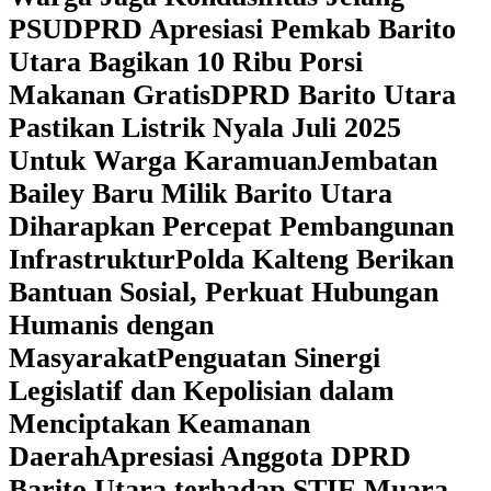
PSU
DPRD Apresiasi Pemkab Barito
Utara Bagikan 10 Ribu Porsi
Makanan Gratis
DPRD Barito Utara
Pastikan Listrik Nyala Juli 2025
Untuk Warga Karamuan
Jembatan
Bailey Baru Milik Barito Utara
Diharapkan Percepat Pembangunan
Infrastruktur
Polda Kalteng Berikan
Bantuan Sosial, Perkuat Hubungan
Humanis dengan
Masyarakat
Penguatan Sinergi
Legislatif dan Kepolisian dalam
Menciptakan Keamanan
Daerah
Apresiasi Anggota DPRD
Barito Utara terhadap STIE Muara