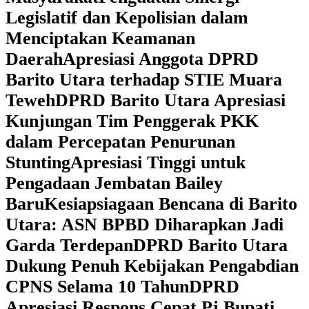
Legislatif dan Kepolisian dalam
Menciptakan Keamanan
Daerah
Apresiasi Anggota DPRD
Barito Utara terhadap STIE Muara
Teweh
DPRD Barito Utara Apresiasi
Kunjungan Tim Penggerak PKK
dalam Percepatan Penurunan
Stunting
Apresiasi Tinggi untuk
Pengadaan Jembatan Bailey
Baru
Kesiapsiagaan Bencana di Barito
Utara: ASN BPBD Diharapkan Jadi
Garda Terdepan
DPRD Barito Utara
Dukung Penuh Kebijakan Pengabdian
CPNS Selama 10 Tahun
DPRD
Apresiasi Respons Cepat Pj Bupati