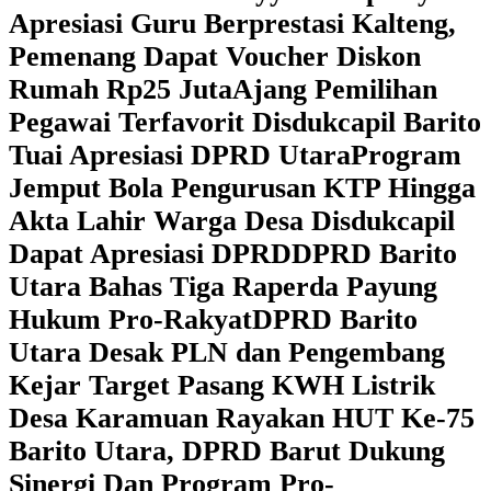
Apresiasi Guru Berprestasi Kalteng,
Pemenang Dapat Voucher Diskon
Rumah Rp25 Juta
Ajang Pemilihan
Pegawai Terfavorit Disdukcapil Barito
Tuai Apresiasi DPRD Utara
Program
Jemput Bola Pengurusan KTP Hingga
Akta Lahir Warga Desa Disdukcapil
Dapat Apresiasi DPRD
DPRD Barito
Utara Bahas Tiga Raperda Payung
Hukum Pro-Rakyat
DPRD Barito
Utara Desak PLN dan Pengembang
Kejar Target Pasang KWH Listrik
Desa Karamuan
Rayakan HUT Ke-75
Barito Utara, DPRD Barut Dukung
Sinergi Dan Program Pro-