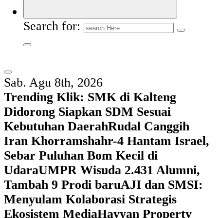
Search for:
Sab. Agu 8th, 2026
Trending Klik:
SMK di Kalteng
Didorong Siapkan SDM Sesuai
Kebutuhan Daerah
Rudal Canggih
Iran Khorramshahr-4 Hantam Israel,
Sebar Puluhan Bom Kecil di
Udara
UMPR Wisuda 2.431 Alumni,
Tambah 9 Prodi baru
AJI dan SMSI:
Menyulam Kolaborasi Strategis
Ekosistem Media
Hayyan Property