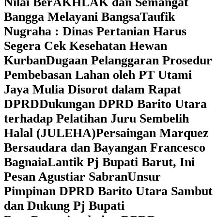
Nilai BerAKHLAK dan Semangat
Bangga Melayani Bangsa
Taufik
Nugraha : Dinas Pertanian Harus
Segera Cek Kesehatan Hewan
Kurban
Dugaan Pelanggaran Prosedur
Pembebasan Lahan oleh PT Utami
Jaya Mulia Disorot dalam Rapat
DPRD
Dukungan DPRD Barito Utara
terhadap Pelatihan Juru Sembelih
Halal (JULEHA)
Persaingan Marquez
Bersaudara dan Bayangan Francesco
Bagnaia
Lantik Pj Bupati Barut, Ini
Pesan Agustiar Sabran
Unsur
Pimpinan DPRD Barito Utara Sambut
dan Dukung Pj Bupati