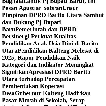
Bagnaia
Lantik Pj Bupati Barut, Ini
Pesan Agustiar Sabran
Unsur
Pimpinan DPRD Barito Utara Sambut
dan Dukung Pj Bupati
Baru
Pemerintah dan DPRD
Bersinergi Perkuat Kualitas
Pendidikan Anak Usia Dini di Barito
Utara
‎Pendidikan Kalteng Melesat di
2025, Rapor Pendidikan Naik
Kategori dan Indikator Meningkat
Signifikan
Apresiasi DPRD Barito
Utara terhadap Percepatan
Pembentukan Koperasi
Desa
‎Gubernur Kalteng Hadirkan
Pasar Murah di Sekolah, Serap