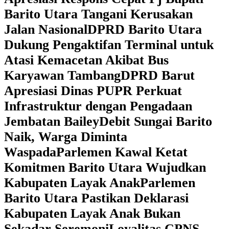
Barito Utara Tangani Kerusakan
Jalan Nasional
DPRD Barito Utara
Dukung Pengaktifan Terminal untuk
Atasi Kemacetan Akibat Bus
Karyawan Tambang
DPRD Barut
Apresiasi Dinas PUPR Perkuat
Infrastruktur dengan Pengadaan
Jembatan Bailey
Debit Sungai Barito
Naik, Warga Diminta
Waspada
Parlemen Kawal Ketat
Komitmen Barito Utara Wujudkan
Kabupaten Layak Anak
Parlemen
Barito Utara Pastikan Deklarasi
Kabupaten Layak Anak Bukan
Sekadar Seremoni
Loyalitas CPNS