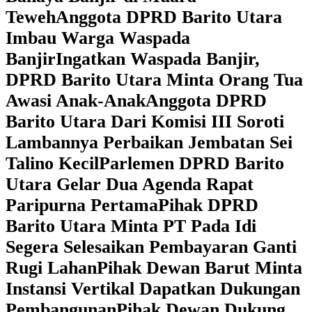
Teweh
Anggota DPRD Barito Utara
Imbau Warga Waspada
Banjir
Ingatkan Waspada Banjir,
DPRD Barito Utara Minta Orang Tua
Awasi Anak-Anak
Anggota DPRD
Barito Utara Dari Komisi III Soroti
Lambannya Perbaikan Jembatan Sei
Talino Kecil
Parlemen DPRD Barito
Utara Gelar Dua Agenda Rapat
Paripurna Pertama
Pihak DPRD
Barito Utara Minta PT Pada Idi
Segera Selesaikan Pembayaran Ganti
Rugi Lahan
Pihak Dewan Barut Minta
Instansi Vertikal Dapatkan Dukungan
Pembangunan
Pihak Dewan Dukung