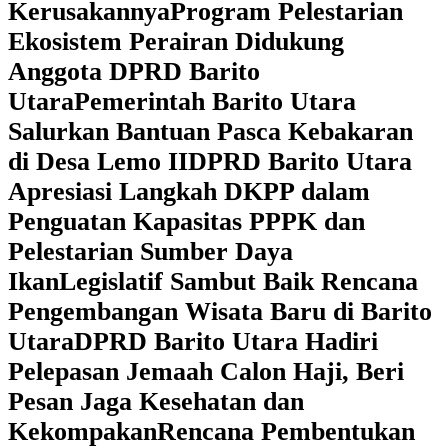
Kerusakannya
Program Pelestarian
Ekosistem Perairan Didukung
Anggota DPRD Barito
Utara
Pemerintah Barito Utara
Salurkan Bantuan Pasca Kebakaran
di Desa Lemo II
DPRD Barito Utara
Apresiasi Langkah DKPP dalam
Penguatan Kapasitas PPPK dan
Pelestarian Sumber Daya
Ikan
Legislatif Sambut Baik Rencana
Pengembangan Wisata Baru di Barito
Utara
DPRD Barito Utara Hadiri
Pelepasan Jemaah Calon Haji, Beri
Pesan Jaga Kesehatan dan
Kekompakan
Rencana Pembentukan