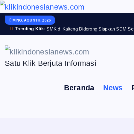
S
k
MING. AGU 9TH, 2026
Trending Klik:
SMK di Kalteng Didorong Siapkan SDM Se
i
p
t
Satu Klik Berjuta Informasi
o
c
Beranda
News
o
n
t
e