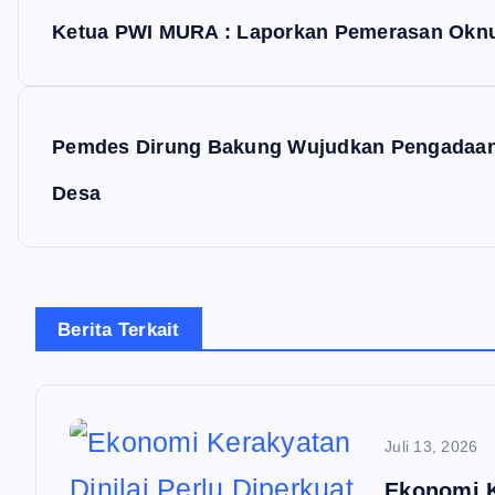
a
Ketua PWI MURA : Laporkan Pemerasan Okn
v
i
Pemdes Dirung Bakung Wujudkan Pengadaan
g
Desa
a
s
i
Berita Terkait
p
o
s
Juli 13, 2026
Ekonomi K