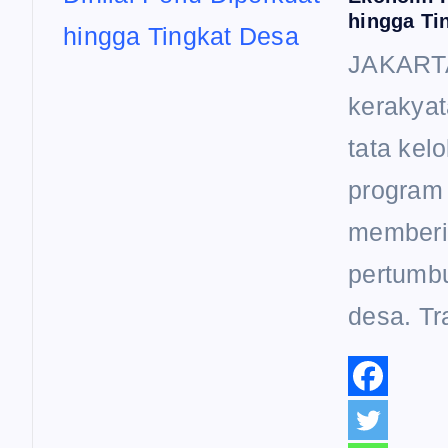
hingga Ti
JAKARTA
kerakyat
tata kel
program
memberi
pertumbu
desa. T