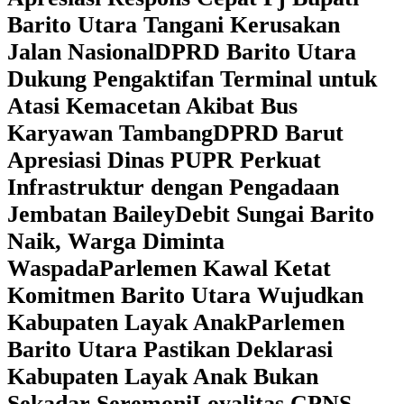
Barito Utara Tangani Kerusakan
Jalan Nasional
DPRD Barito Utara
Dukung Pengaktifan Terminal untuk
Atasi Kemacetan Akibat Bus
Karyawan Tambang
DPRD Barut
Apresiasi Dinas PUPR Perkuat
Infrastruktur dengan Pengadaan
Jembatan Bailey
Debit Sungai Barito
Naik, Warga Diminta
Waspada
Parlemen Kawal Ketat
Komitmen Barito Utara Wujudkan
Kabupaten Layak Anak
Parlemen
Barito Utara Pastikan Deklarasi
Kabupaten Layak Anak Bukan
Sekadar Seremoni
Loyalitas CPNS