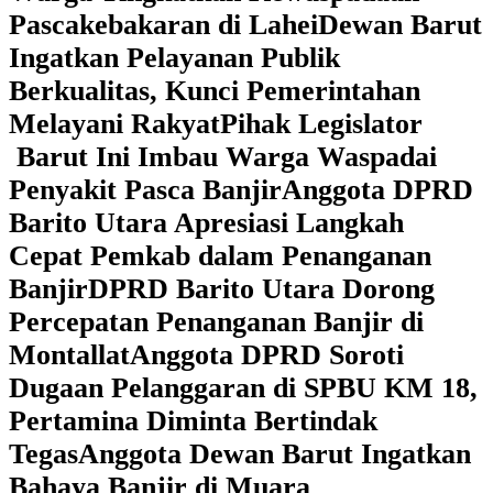
Pascakebakaran di Lahei
Dewan Barut
Ingatkan Pelayanan Publik
Berkualitas, Kunci Pemerintahan
Melayani Rakyat
Pihak Legislator
Barut Ini Imbau Warga Waspadai
Penyakit Pasca Banjir
Anggota DPRD
Barito Utara Apresiasi Langkah
Cepat Pemkab dalam Penanganan
Banjir
DPRD Barito Utara Dorong
Percepatan Penanganan Banjir di
Montallat
Anggota DPRD Soroti
Dugaan Pelanggaran di SPBU KM 18,
Pertamina Diminta Bertindak
Tegas
Anggota Dewan Barut Ingatkan
Bahaya Banjir di Muara