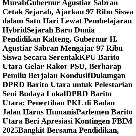
Murah
Gubernur Agustiar Sabran
Cetak Sejarah, Ajarkan 97 Ribu Siswa
dalam Satu Hari Lewat Pembelajaran
Hybrid
Sejarah Baru Dunia
Pendidikan Kalteng, Gubernur H.
Agustiar Sabran Mengajar 97 Ribu
Siswa Secara Serentak
KPU Barito
Utara Gelar Rakor PSU, Berharap
Pemilu Berjalan Kondusif
Dukungan
DPRD Barito Utara untuk Pelestarian
Seni Budaya Lokal
DPRD Barito
Utara: Penertiban PKL di Badan
Jalan Harus Humanis
Parlemen Barito
Utara Beri Apresiasi Kontingen FBIM
2025
‎Bangkit Bersama Pendidikan,