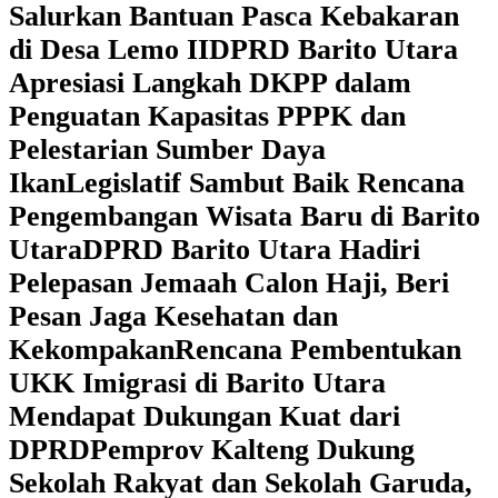
Salurkan Bantuan Pasca Kebakaran
di Desa Lemo II
DPRD Barito Utara
Apresiasi Langkah DKPP dalam
Penguatan Kapasitas PPPK dan
Pelestarian Sumber Daya
Ikan
Legislatif Sambut Baik Rencana
Pengembangan Wisata Baru di Barito
Utara
DPRD Barito Utara Hadiri
Pelepasan Jemaah Calon Haji, Beri
Pesan Jaga Kesehatan dan
Kekompakan
Rencana Pembentukan
UKK Imigrasi di Barito Utara
Mendapat Dukungan Kuat dari
DPRD
‎Pemprov Kalteng Dukung
Sekolah Rakyat dan Sekolah Garuda,