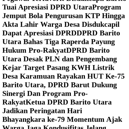
Tuai Apresiasi DPRD Utara
Program
Jemput Bola Pengurusan KTP Hingga
Akta Lahir Warga Desa Disdukcapil
Dapat Apresiasi DPRD
DPRD Barito
Utara Bahas Tiga Raperda Payung
Hukum Pro-Rakyat
DPRD Barito
Utara Desak PLN dan Pengembang
Kejar Target Pasang KWH Listrik
Desa Karamuan
Rayakan HUT Ke-75
Barito Utara, DPRD Barut Dukung
Sinergi Dan Program Pro-
Rakyat
Ketua DPRD Barito Utara
Jadikan Peringatan Hari
Bhayangkara ke-79 Momentum Ajak
Warga Jaga Kondusifitas Jelang