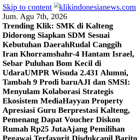
Skip to content
Jum. Agu 7th, 2026
Trending Klik:
SMK di Kalteng
Didorong Siapkan SDM Sesuai
Kebutuhan Daerah
Rudal Canggih
Iran Khorramshahr-4 Hantam Israel,
Sebar Puluhan Bom Kecil di
Udara
UMPR Wisuda 2.431 Alumni,
Tambah 9 Prodi baru
AJI dan SMSI:
Menyulam Kolaborasi Strategis
Ekosistem Media
Hayyan Property
Apresiasi Guru Berprestasi Kalteng,
Pemenang Dapat Voucher Diskon
Rumah Rp25 Juta
Ajang Pemilihan
Pegawai Terfavorit Disdukcapil Barito