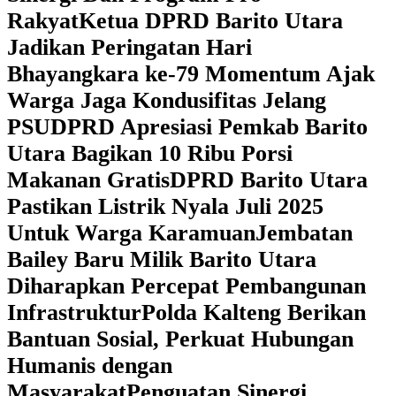
Rakyat
Ketua DPRD Barito Utara
Jadikan Peringatan Hari
Bhayangkara ke-79 Momentum Ajak
Warga Jaga Kondusifitas Jelang
PSU
DPRD Apresiasi Pemkab Barito
Utara Bagikan 10 Ribu Porsi
Makanan Gratis
DPRD Barito Utara
Pastikan Listrik Nyala Juli 2025
Untuk Warga Karamuan
Jembatan
Bailey Baru Milik Barito Utara
Diharapkan Percepat Pembangunan
Infrastruktur
Polda Kalteng Berikan
Bantuan Sosial, Perkuat Hubungan
Humanis dengan
Masyarakat
Penguatan Sinergi