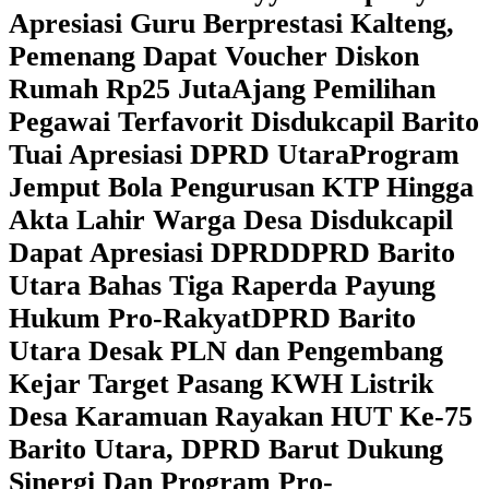
Apresiasi Guru Berprestasi Kalteng,
Pemenang Dapat Voucher Diskon
Rumah Rp25 Juta
Ajang Pemilihan
Pegawai Terfavorit Disdukcapil Barito
Tuai Apresiasi DPRD Utara
Program
Jemput Bola Pengurusan KTP Hingga
Akta Lahir Warga Desa Disdukcapil
Dapat Apresiasi DPRD
DPRD Barito
Utara Bahas Tiga Raperda Payung
Hukum Pro-Rakyat
DPRD Barito
Utara Desak PLN dan Pengembang
Kejar Target Pasang KWH Listrik
Desa Karamuan
Rayakan HUT Ke-75
Barito Utara, DPRD Barut Dukung
Sinergi Dan Program Pro-