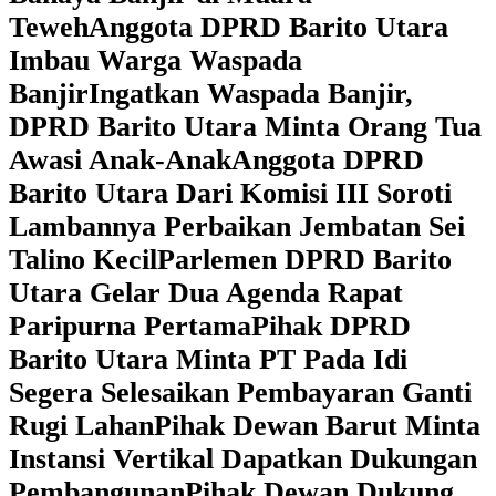
Teweh
Anggota DPRD Barito Utara
Imbau Warga Waspada
Banjir
Ingatkan Waspada Banjir,
DPRD Barito Utara Minta Orang Tua
Awasi Anak-Anak
Anggota DPRD
Barito Utara Dari Komisi III Soroti
Lambannya Perbaikan Jembatan Sei
Talino Kecil
Parlemen DPRD Barito
Utara Gelar Dua Agenda Rapat
Paripurna Pertama
Pihak DPRD
Barito Utara Minta PT Pada Idi
Segera Selesaikan Pembayaran Ganti
Rugi Lahan
Pihak Dewan Barut Minta
Instansi Vertikal Dapatkan Dukungan
Pembangunan
Pihak Dewan Dukung