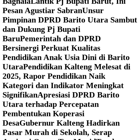
Bagnaia
Lantik Pj Bupati Barut, Ini
Pesan Agustiar Sabran
Unsur
Pimpinan DPRD Barito Utara Sambut
dan Dukung Pj Bupati
Baru
Pemerintah dan DPRD
Bersinergi Perkuat Kualitas
Pendidikan Anak Usia Dini di Barito
Utara
‎Pendidikan Kalteng Melesat di
2025, Rapor Pendidikan Naik
Kategori dan Indikator Meningkat
Signifikan
Apresiasi DPRD Barito
Utara terhadap Percepatan
Pembentukan Koperasi
Desa
‎Gubernur Kalteng Hadirkan
Pasar Murah di Sekolah, Serap