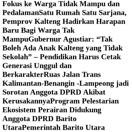
Fokus ke Warga Tidak Mampu dan
Pedalaman
‎Satu Rumah Satu Sarjana,
Pemprov Kalteng Hadirkan Harapan
Baru Bagi Warga Tak
Mampu
‎Gubernur Agustiar: “Tak
Boleh Ada Anak Kalteng yang Tidak
Sekolah” – Pendidikan Harus Cetak
Generasi Unggul dan
Berkarakter
Ruas Jalan Trans
Kalimantan-Benangin -Lampeong jadi
Sorotan Anggota DPRD Akibat
Kerusakannya
Program Pelestarian
Ekosistem Perairan Didukung
Anggota DPRD Barito
Utara
Pemerintah Barito Utara