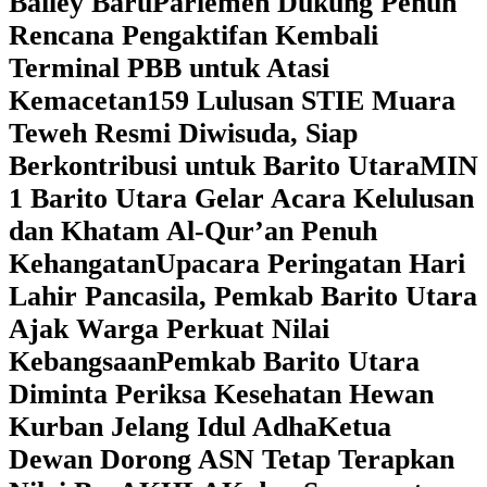
Bailey Baru
Parlemen Dukung Penuh
Rencana Pengaktifan Kembali
Terminal PBB untuk Atasi
Kemacetan
159 Lulusan STIE Muara
Teweh Resmi Diwisuda, Siap
Berkontribusi untuk Barito Utara
MIN
1 Barito Utara Gelar Acara Kelulusan
dan Khatam Al-Qur’an Penuh
Kehangatan
Upacara Peringatan Hari
Lahir Pancasila, Pemkab Barito Utara
Ajak Warga Perkuat Nilai
Kebangsaan
Pemkab Barito Utara
Diminta Periksa Kesehatan Hewan
Kurban Jelang Idul Adha
Ketua
Dewan Dorong ASN Tetap Terapkan