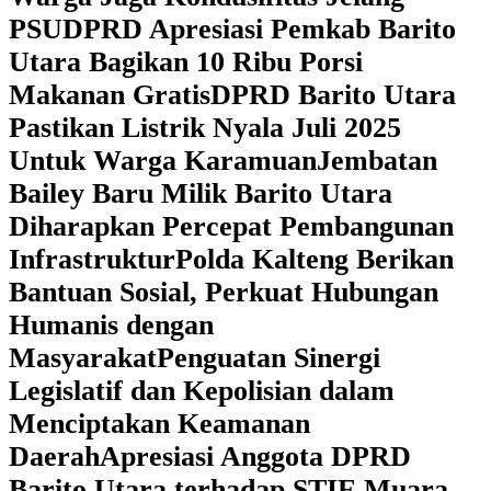
PSU
DPRD Apresiasi Pemkab Barito
Utara Bagikan 10 Ribu Porsi
Makanan Gratis
DPRD Barito Utara
Pastikan Listrik Nyala Juli 2025
Untuk Warga Karamuan
Jembatan
Bailey Baru Milik Barito Utara
Diharapkan Percepat Pembangunan
Infrastruktur
Polda Kalteng Berikan
Bantuan Sosial, Perkuat Hubungan
Humanis dengan
Masyarakat
Penguatan Sinergi
Legislatif dan Kepolisian dalam
Menciptakan Keamanan
Daerah
Apresiasi Anggota DPRD
Barito Utara terhadap STIE Muara