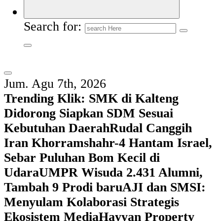
Search for:
Jum. Agu 7th, 2026
Trending Klik:
SMK di Kalteng
Didorong Siapkan SDM Sesuai
Kebutuhan Daerah
Rudal Canggih
Iran Khorramshahr-4 Hantam Israel,
Sebar Puluhan Bom Kecil di
Udara
UMPR Wisuda 2.431 Alumni,
Tambah 9 Prodi baru
AJI dan SMSI:
Menyulam Kolaborasi Strategis
Ekosistem Media
Hayyan Property