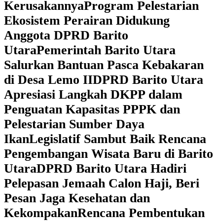
Kerusakannya
Program Pelestarian
Ekosistem Perairan Didukung
Anggota DPRD Barito
Utara
Pemerintah Barito Utara
Salurkan Bantuan Pasca Kebakaran
di Desa Lemo II
DPRD Barito Utara
Apresiasi Langkah DKPP dalam
Penguatan Kapasitas PPPK dan
Pelestarian Sumber Daya
Ikan
Legislatif Sambut Baik Rencana
Pengembangan Wisata Baru di Barito
Utara
DPRD Barito Utara Hadiri
Pelepasan Jemaah Calon Haji, Beri
Pesan Jaga Kesehatan dan
Kekompakan
Rencana Pembentukan