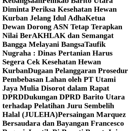
Kebangsaan
Pemkab Barito Utara
Diminta Periksa Kesehatan Hewan
Kurban Jelang Idul Adha
Ketua
Dewan Dorong ASN Tetap Terapkan
Nilai BerAKHLAK dan Semangat
Bangga Melayani Bangsa
Taufik
Nugraha : Dinas Pertanian Harus
Segera Cek Kesehatan Hewan
Kurban
Dugaan Pelanggaran Prosedur
Pembebasan Lahan oleh PT Utami
Jaya Mulia Disorot dalam Rapat
DPRD
Dukungan DPRD Barito Utara
terhadap Pelatihan Juru Sembelih
Halal (JULEHA)
Persaingan Marquez
Bersaudara dan Bayangan Francesco