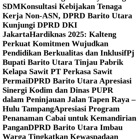
SDM
Konsultasi Kebijakan Tenaga
Kerja Non-ASN, DPRD Barito Utara
Kunjungi DPRD DKI
Jakarta
Hardiknas 2025: Kalteng
Perkuat Komitmen Wujudkan
Pendidikan Berkualitas dan Inklusif
Pj
Bupati Barito Utara Tinjau Pabrik
Kelapa Sawit PT Perkasa Sawit
Permai
DPRD Barito Utara Apresiasi
Sinergi Kodim dan Dinas PUPR
dalam Peninjauan Jalan Tapen Raya –
Hulu Tampang
Apresiasi Program
Penanaman Cabai untuk Kemandirian
Pangan
DPRD Barito Utara Imbau
Warga Tingkatkan Kewaspadaan