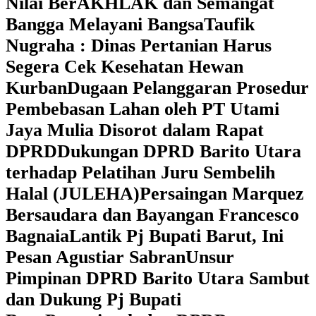
Nilai BerAKHLAK dan Semangat
Bangga Melayani Bangsa
Taufik
Nugraha : Dinas Pertanian Harus
Segera Cek Kesehatan Hewan
Kurban
Dugaan Pelanggaran Prosedur
Pembebasan Lahan oleh PT Utami
Jaya Mulia Disorot dalam Rapat
DPRD
Dukungan DPRD Barito Utara
terhadap Pelatihan Juru Sembelih
Halal (JULEHA)
Persaingan Marquez
Bersaudara dan Bayangan Francesco
Bagnaia
Lantik Pj Bupati Barut, Ini
Pesan Agustiar Sabran
Unsur
Pimpinan DPRD Barito Utara Sambut
dan Dukung Pj Bupati