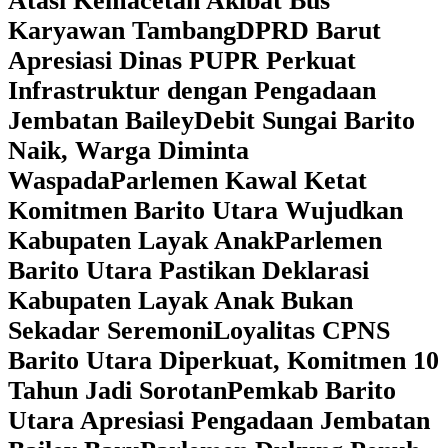
Atasi Kemacetan Akibat Bus
Karyawan Tambang
DPRD Barut
Apresiasi Dinas PUPR Perkuat
Infrastruktur dengan Pengadaan
Jembatan Bailey
Debit Sungai Barito
Naik, Warga Diminta
Waspada
Parlemen Kawal Ketat
Komitmen Barito Utara Wujudkan
Kabupaten Layak Anak
Parlemen
Barito Utara Pastikan Deklarasi
Kabupaten Layak Anak Bukan
Sekadar Seremoni
Loyalitas CPNS
Barito Utara Diperkuat, Komitmen 10
Tahun Jadi Sorotan
Pemkab Barito
Utara Apresiasi Pengadaan Jembatan