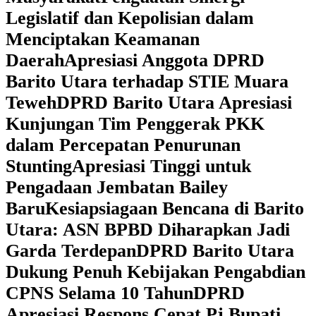
Legislatif dan Kepolisian dalam
Menciptakan Keamanan
Daerah
Apresiasi Anggota DPRD
Barito Utara terhadap STIE Muara
Teweh
DPRD Barito Utara Apresiasi
Kunjungan Tim Penggerak PKK
dalam Percepatan Penurunan
Stunting
Apresiasi Tinggi untuk
Pengadaan Jembatan Bailey
Baru
Kesiapsiagaan Bencana di Barito
Utara: ASN BPBD Diharapkan Jadi
Garda Terdepan
DPRD Barito Utara
Dukung Penuh Kebijakan Pengabdian
CPNS Selama 10 Tahun
DPRD
Apresiasi Respons Cepat Pj Bupati