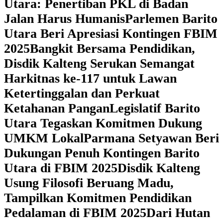
Utara: Penertiban PKL di Badan
Jalan Harus Humanis
Parlemen Barito
Utara Beri Apresiasi Kontingen FBIM
2025
‎Bangkit Bersama Pendidikan,
Disdik Kalteng Serukan Semangat
Harkitnas ke-117 untuk Lawan
Ketertinggalan dan Perkuat
Ketahanan Pangan
Legislatif Barito
Utara Tegaskan Komitmen Dukung
UMKM Lokal
Parmana Setyawan Beri
Dukungan Penuh Kontingen Barito
Utara di FBIM 2025
Disdik Kalteng
Usung Filosofi Beruang Madu,
Tampilkan Komitmen Pendidikan
Pedalaman di FBIM 2025
‎Dari Hutan