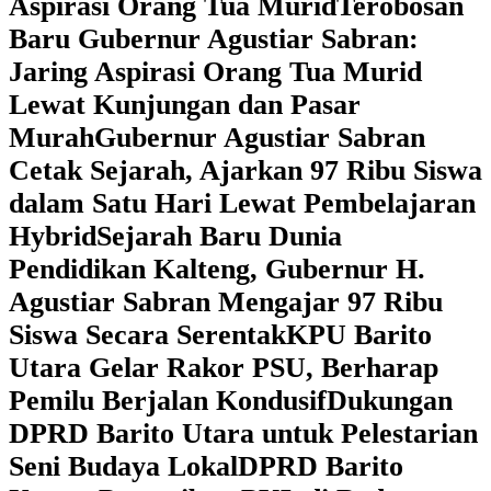
Aspirasi Orang Tua Murid
‎Terobosan
Baru Gubernur Agustiar Sabran:
Jaring Aspirasi Orang Tua Murid
Lewat Kunjungan dan Pasar
Murah
Gubernur Agustiar Sabran
Cetak Sejarah, Ajarkan 97 Ribu Siswa
dalam Satu Hari Lewat Pembelajaran
Hybrid
Sejarah Baru Dunia
Pendidikan Kalteng, Gubernur H.
Agustiar Sabran Mengajar 97 Ribu
Siswa Secara Serentak
KPU Barito
Utara Gelar Rakor PSU, Berharap
Pemilu Berjalan Kondusif
Dukungan
DPRD Barito Utara untuk Pelestarian
Seni Budaya Lokal
DPRD Barito