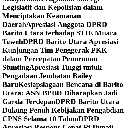
Legislatif dan Kepolisian dalam
Menciptakan Keamanan
Daerah
Apresiasi Anggota DPRD
Barito Utara terhadap STIE Muara
Teweh
DPRD Barito Utara Apresiasi
Kunjungan Tim Penggerak PKK
dalam Percepatan Penurunan
Stunting
Apresiasi Tinggi untuk
Pengadaan Jembatan Bailey
Baru
Kesiapsiagaan Bencana di Barito
Utara: ASN BPBD Diharapkan Jadi
Garda Terdepan
DPRD Barito Utara
Dukung Penuh Kebijakan Pengabdian
CPNS Selama 10 Tahun
DPRD
Apresiasi Respons Cepat Pj Bupati