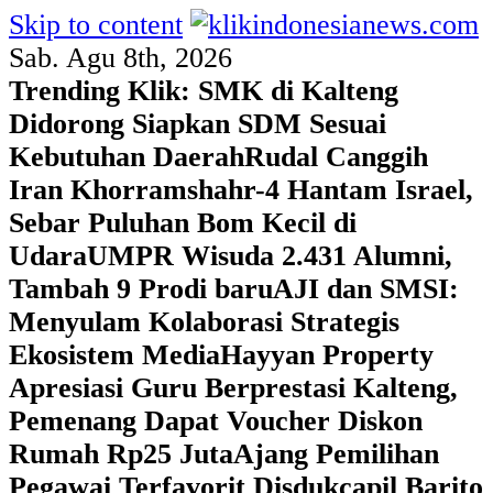
Skip to content
Sab. Agu 8th, 2026
Trending Klik:
SMK di Kalteng
Didorong Siapkan SDM Sesuai
Kebutuhan Daerah
Rudal Canggih
Iran Khorramshahr-4 Hantam Israel,
Sebar Puluhan Bom Kecil di
Udara
UMPR Wisuda 2.431 Alumni,
Tambah 9 Prodi baru
AJI dan SMSI:
Menyulam Kolaborasi Strategis
Ekosistem Media
Hayyan Property
Apresiasi Guru Berprestasi Kalteng,
Pemenang Dapat Voucher Diskon
Rumah Rp25 Juta
Ajang Pemilihan
Pegawai Terfavorit Disdukcapil Barito