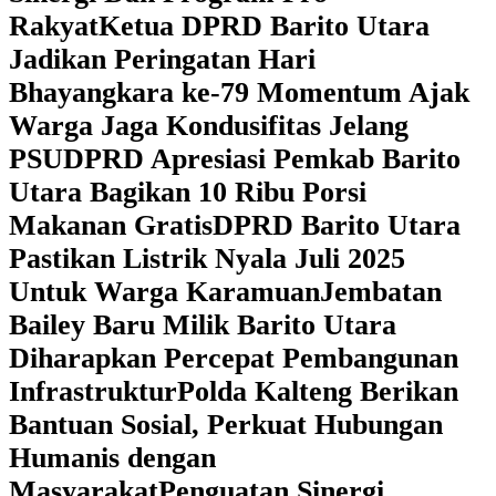
Rakyat
Ketua DPRD Barito Utara
Jadikan Peringatan Hari
Bhayangkara ke-79 Momentum Ajak
Warga Jaga Kondusifitas Jelang
PSU
DPRD Apresiasi Pemkab Barito
Utara Bagikan 10 Ribu Porsi
Makanan Gratis
DPRD Barito Utara
Pastikan Listrik Nyala Juli 2025
Untuk Warga Karamuan
Jembatan
Bailey Baru Milik Barito Utara
Diharapkan Percepat Pembangunan
Infrastruktur
Polda Kalteng Berikan
Bantuan Sosial, Perkuat Hubungan
Humanis dengan
Masyarakat
Penguatan Sinergi