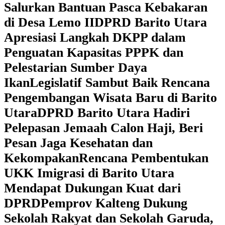
Salurkan Bantuan Pasca Kebakaran
di Desa Lemo II
DPRD Barito Utara
Apresiasi Langkah DKPP dalam
Penguatan Kapasitas PPPK dan
Pelestarian Sumber Daya
Ikan
Legislatif Sambut Baik Rencana
Pengembangan Wisata Baru di Barito
Utara
DPRD Barito Utara Hadiri
Pelepasan Jemaah Calon Haji, Beri
Pesan Jaga Kesehatan dan
Kekompakan
Rencana Pembentukan
UKK Imigrasi di Barito Utara
Mendapat Dukungan Kuat dari
DPRD
‎Pemprov Kalteng Dukung
Sekolah Rakyat dan Sekolah Garuda,