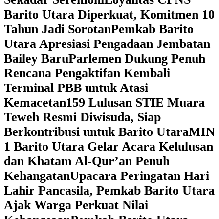
Barito Utara Diperkuat, Komitmen 10
Tahun Jadi Sorotan
Pemkab Barito
Utara Apresiasi Pengadaan Jembatan
Bailey Baru
Parlemen Dukung Penuh
Rencana Pengaktifan Kembali
Terminal PBB untuk Atasi
Kemacetan
159 Lulusan STIE Muara
Teweh Resmi Diwisuda, Siap
Berkontribusi untuk Barito Utara
MIN
1 Barito Utara Gelar Acara Kelulusan
dan Khatam Al-Qur’an Penuh
Kehangatan
Upacara Peringatan Hari
Lahir Pancasila, Pemkab Barito Utara
Ajak Warga Perkuat Nilai