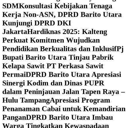
SDM
Konsultasi Kebijakan Tenaga
Kerja Non-ASN, DPRD Barito Utara
Kunjungi DPRD DKI
Jakarta
Hardiknas 2025: Kalteng
Perkuat Komitmen Wujudkan
Pendidikan Berkualitas dan Inklusif
Pj
Bupati Barito Utara Tinjau Pabrik
Kelapa Sawit PT Perkasa Sawit
Permai
DPRD Barito Utara Apresiasi
Sinergi Kodim dan Dinas PUPR
dalam Peninjauan Jalan Tapen Raya –
Hulu Tampang
Apresiasi Program
Penanaman Cabai untuk Kemandirian
Pangan
DPRD Barito Utara Imbau
Warga Tingkatkan Kewaspadaan