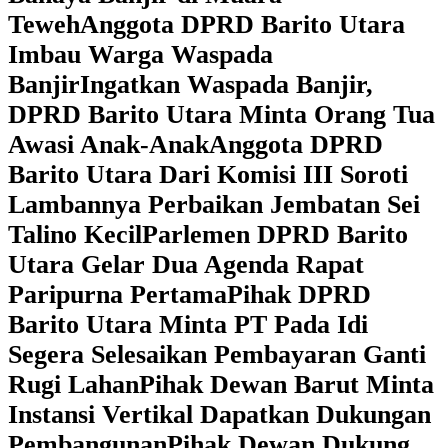
Teweh
Anggota DPRD Barito Utara
Imbau Warga Waspada
Banjir
Ingatkan Waspada Banjir,
DPRD Barito Utara Minta Orang Tua
Awasi Anak-Anak
Anggota DPRD
Barito Utara Dari Komisi III Soroti
Lambannya Perbaikan Jembatan Sei
Talino Kecil
Parlemen DPRD Barito
Utara Gelar Dua Agenda Rapat
Paripurna Pertama
Pihak DPRD
Barito Utara Minta PT Pada Idi
Segera Selesaikan Pembayaran Ganti
Rugi Lahan
Pihak Dewan Barut Minta
Instansi Vertikal Dapatkan Dukungan
Pembangunan
Pihak Dewan Dukung