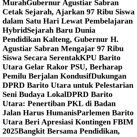
Murah
Gubernur Agustiar Sabran
Cetak Sejarah, Ajarkan 97 Ribu Siswa
dalam Satu Hari Lewat Pembelajaran
Hybrid
Sejarah Baru Dunia
Pendidikan Kalteng, Gubernur H.
Agustiar Sabran Mengajar 97 Ribu
Siswa Secara Serentak
KPU Barito
Utara Gelar Rakor PSU, Berharap
Pemilu Berjalan Kondusif
Dukungan
DPRD Barito Utara untuk Pelestarian
Seni Budaya Lokal
DPRD Barito
Utara: Penertiban PKL di Badan
Jalan Harus Humanis
Parlemen Barito
Utara Beri Apresiasi Kontingen FBIM
2025
‎Bangkit Bersama Pendidikan,