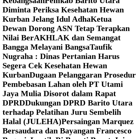
Kebangsaan
Pemkab Barito Utara
Diminta Periksa Kesehatan Hewan
Kurban Jelang Idul Adha
Ketua
Dewan Dorong ASN Tetap Terapkan
Nilai BerAKHLAK dan Semangat
Bangga Melayani Bangsa
Taufik
Nugraha : Dinas Pertanian Harus
Segera Cek Kesehatan Hewan
Kurban
Dugaan Pelanggaran Prosedur
Pembebasan Lahan oleh PT Utami
Jaya Mulia Disorot dalam Rapat
DPRD
Dukungan DPRD Barito Utara
terhadap Pelatihan Juru Sembelih
Halal (JULEHA)
Persaingan Marquez
Bersaudara dan Bayangan Francesco