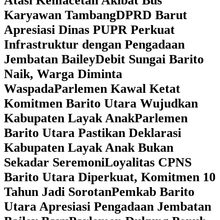
Atasi Kemacetan Akibat Bus
Karyawan Tambang
DPRD Barut
Apresiasi Dinas PUPR Perkuat
Infrastruktur dengan Pengadaan
Jembatan Bailey
Debit Sungai Barito
Naik, Warga Diminta
Waspada
Parlemen Kawal Ketat
Komitmen Barito Utara Wujudkan
Kabupaten Layak Anak
Parlemen
Barito Utara Pastikan Deklarasi
Kabupaten Layak Anak Bukan
Sekadar Seremoni
Loyalitas CPNS
Barito Utara Diperkuat, Komitmen 10
Tahun Jadi Sorotan
Pemkab Barito
Utara Apresiasi Pengadaan Jembatan