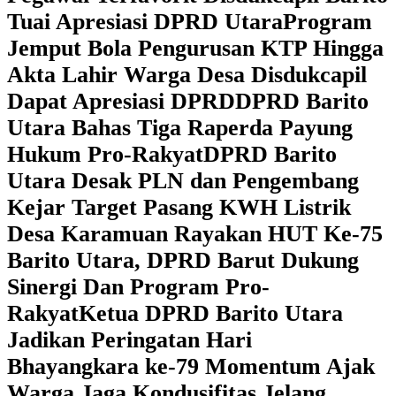
Tuai Apresiasi DPRD Utara
Program
Jemput Bola Pengurusan KTP Hingga
Akta Lahir Warga Desa Disdukcapil
Dapat Apresiasi DPRD
DPRD Barito
Utara Bahas Tiga Raperda Payung
Hukum Pro-Rakyat
DPRD Barito
Utara Desak PLN dan Pengembang
Kejar Target Pasang KWH Listrik
Desa Karamuan
Rayakan HUT Ke-75
Barito Utara, DPRD Barut Dukung
Sinergi Dan Program Pro-
Rakyat
Ketua DPRD Barito Utara
Jadikan Peringatan Hari
Bhayangkara ke-79 Momentum Ajak
Warga Jaga Kondusifitas Jelang