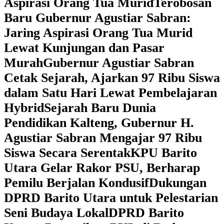
Aspirasi Orang Tua Murid
‎Terobosan
Baru Gubernur Agustiar Sabran:
Jaring Aspirasi Orang Tua Murid
Lewat Kunjungan dan Pasar
Murah
Gubernur Agustiar Sabran
Cetak Sejarah, Ajarkan 97 Ribu Siswa
dalam Satu Hari Lewat Pembelajaran
Hybrid
Sejarah Baru Dunia
Pendidikan Kalteng, Gubernur H.
Agustiar Sabran Mengajar 97 Ribu
Siswa Secara Serentak
KPU Barito
Utara Gelar Rakor PSU, Berharap
Pemilu Berjalan Kondusif
Dukungan
DPRD Barito Utara untuk Pelestarian
Seni Budaya Lokal
DPRD Barito