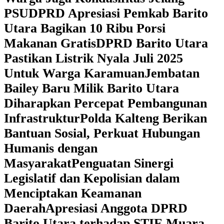
PSU
DPRD Apresiasi Pemkab Barito
Utara Bagikan 10 Ribu Porsi
Makanan Gratis
DPRD Barito Utara
Pastikan Listrik Nyala Juli 2025
Untuk Warga Karamuan
Jembatan
Bailey Baru Milik Barito Utara
Diharapkan Percepat Pembangunan
Infrastruktur
Polda Kalteng Berikan
Bantuan Sosial, Perkuat Hubungan
Humanis dengan
Masyarakat
Penguatan Sinergi
Legislatif dan Kepolisian dalam
Menciptakan Keamanan
Daerah
Apresiasi Anggota DPRD
Barito Utara terhadap STIE Muara