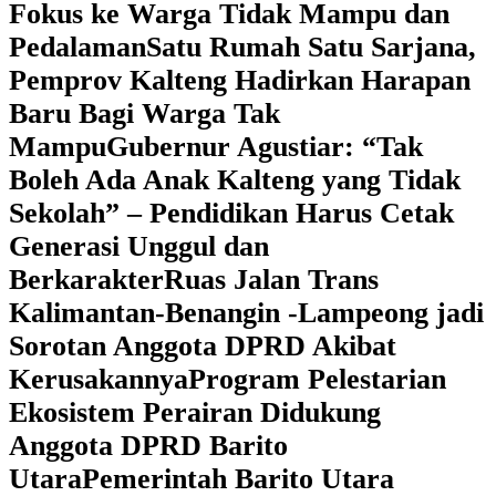
Fokus ke Warga Tidak Mampu dan
Pedalaman
‎Satu Rumah Satu Sarjana,
Pemprov Kalteng Hadirkan Harapan
Baru Bagi Warga Tak
Mampu
‎Gubernur Agustiar: “Tak
Boleh Ada Anak Kalteng yang Tidak
Sekolah” – Pendidikan Harus Cetak
Generasi Unggul dan
Berkarakter
Ruas Jalan Trans
Kalimantan-Benangin -Lampeong jadi
Sorotan Anggota DPRD Akibat
Kerusakannya
Program Pelestarian
Ekosistem Perairan Didukung
Anggota DPRD Barito
Utara
Pemerintah Barito Utara