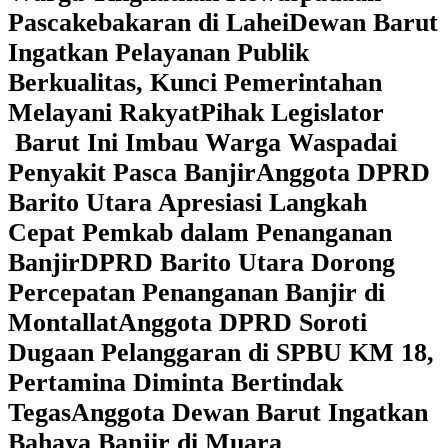
Pascakebakaran di Lahei
Dewan Barut
Ingatkan Pelayanan Publik
Berkualitas, Kunci Pemerintahan
Melayani Rakyat
Pihak Legislator
Barut Ini Imbau Warga Waspadai
Penyakit Pasca Banjir
Anggota DPRD
Barito Utara Apresiasi Langkah
Cepat Pemkab dalam Penanganan
Banjir
DPRD Barito Utara Dorong
Percepatan Penanganan Banjir di
Montallat
Anggota DPRD Soroti
Dugaan Pelanggaran di SPBU KM 18,
Pertamina Diminta Bertindak
Tegas
Anggota Dewan Barut Ingatkan
Bahaya Banjir di Muara