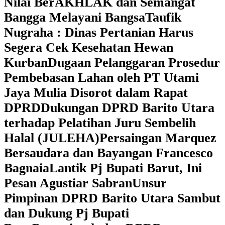
Nilai BerAKHLAK dan Semangat
Bangga Melayani Bangsa
Taufik
Nugraha : Dinas Pertanian Harus
Segera Cek Kesehatan Hewan
Kurban
Dugaan Pelanggaran Prosedur
Pembebasan Lahan oleh PT Utami
Jaya Mulia Disorot dalam Rapat
DPRD
Dukungan DPRD Barito Utara
terhadap Pelatihan Juru Sembelih
Halal (JULEHA)
Persaingan Marquez
Bersaudara dan Bayangan Francesco
Bagnaia
Lantik Pj Bupati Barut, Ini
Pesan Agustiar Sabran
Unsur
Pimpinan DPRD Barito Utara Sambut
dan Dukung Pj Bupati