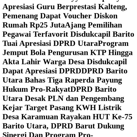
Apresiasi Guru Berprestasi Kalteng,
Pemenang Dapat Voucher Diskon
Rumah Rp25 Juta
Ajang Pemilihan
Pegawai Terfavorit Disdukcapil Barito
Tuai Apresiasi DPRD Utara
Program
Jemput Bola Pengurusan KTP Hingga
Akta Lahir Warga Desa Disdukcapil
Dapat Apresiasi DPRD
DPRD Barito
Utara Bahas Tiga Raperda Payung
Hukum Pro-Rakyat
DPRD Barito
Utara Desak PLN dan Pengembang
Kejar Target Pasang KWH Listrik
Desa Karamuan
Rayakan HUT Ke-75
Barito Utara, DPRD Barut Dukung
Sinergi Dan Program Pro-