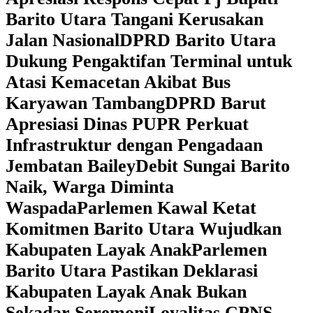
Barito Utara Tangani Kerusakan
Jalan Nasional
DPRD Barito Utara
Dukung Pengaktifan Terminal untuk
Atasi Kemacetan Akibat Bus
Karyawan Tambang
DPRD Barut
Apresiasi Dinas PUPR Perkuat
Infrastruktur dengan Pengadaan
Jembatan Bailey
Debit Sungai Barito
Naik, Warga Diminta
Waspada
Parlemen Kawal Ketat
Komitmen Barito Utara Wujudkan
Kabupaten Layak Anak
Parlemen
Barito Utara Pastikan Deklarasi
Kabupaten Layak Anak Bukan
Sekadar Seremoni
Loyalitas CPNS