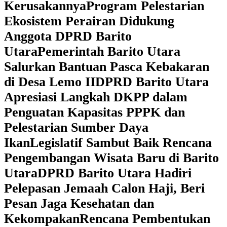
Kerusakannya
Program Pelestarian
Ekosistem Perairan Didukung
Anggota DPRD Barito
Utara
Pemerintah Barito Utara
Salurkan Bantuan Pasca Kebakaran
di Desa Lemo II
DPRD Barito Utara
Apresiasi Langkah DKPP dalam
Penguatan Kapasitas PPPK dan
Pelestarian Sumber Daya
Ikan
Legislatif Sambut Baik Rencana
Pengembangan Wisata Baru di Barito
Utara
DPRD Barito Utara Hadiri
Pelepasan Jemaah Calon Haji, Beri
Pesan Jaga Kesehatan dan
Kekompakan
Rencana Pembentukan