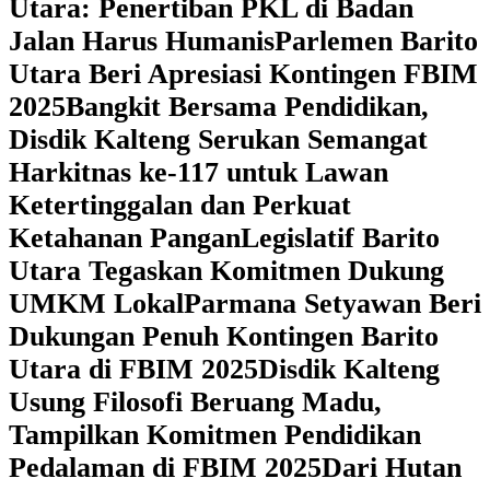
Utara: Penertiban PKL di Badan
Jalan Harus Humanis
Parlemen Barito
Utara Beri Apresiasi Kontingen FBIM
2025
‎Bangkit Bersama Pendidikan,
Disdik Kalteng Serukan Semangat
Harkitnas ke-117 untuk Lawan
Ketertinggalan dan Perkuat
Ketahanan Pangan
Legislatif Barito
Utara Tegaskan Komitmen Dukung
UMKM Lokal
Parmana Setyawan Beri
Dukungan Penuh Kontingen Barito
Utara di FBIM 2025
Disdik Kalteng
Usung Filosofi Beruang Madu,
Tampilkan Komitmen Pendidikan
Pedalaman di FBIM 2025
‎Dari Hutan