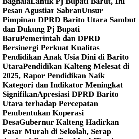
Bagnaia
Lantik Pj Bupati Barut, Ini
Pesan Agustiar Sabran
Unsur
Pimpinan DPRD Barito Utara Sambut
dan Dukung Pj Bupati
Baru
Pemerintah dan DPRD
Bersinergi Perkuat Kualitas
Pendidikan Anak Usia Dini di Barito
Utara
‎Pendidikan Kalteng Melesat di
2025, Rapor Pendidikan Naik
Kategori dan Indikator Meningkat
Signifikan
Apresiasi DPRD Barito
Utara terhadap Percepatan
Pembentukan Koperasi
Desa
‎Gubernur Kalteng Hadirkan
Pasar Murah di Sekolah, Serap