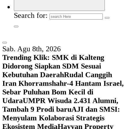
Search for:
Sab. Agu 8th, 2026
Trending Klik:
SMK di Kalteng
Didorong Siapkan SDM Sesuai
Kebutuhan Daerah
Rudal Canggih
Iran Khorramshahr-4 Hantam Israel,
Sebar Puluhan Bom Kecil di
Udara
UMPR Wisuda 2.431 Alumni,
Tambah 9 Prodi baru
AJI dan SMSI:
Menyulam Kolaborasi Strategis
Ekosistem Media
Hayyan Property