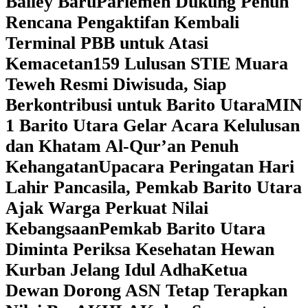
Bailey Baru
Parlemen Dukung Penuh
Rencana Pengaktifan Kembali
Terminal PBB untuk Atasi
Kemacetan
159 Lulusan STIE Muara
Teweh Resmi Diwisuda, Siap
Berkontribusi untuk Barito Utara
MIN
1 Barito Utara Gelar Acara Kelulusan
dan Khatam Al-Qur’an Penuh
Kehangatan
Upacara Peringatan Hari
Lahir Pancasila, Pemkab Barito Utara
Ajak Warga Perkuat Nilai
Kebangsaan
Pemkab Barito Utara
Diminta Periksa Kesehatan Hewan
Kurban Jelang Idul Adha
Ketua
Dewan Dorong ASN Tetap Terapkan