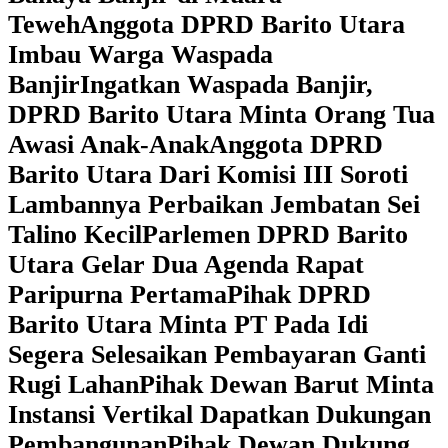
Teweh
Anggota DPRD Barito Utara
Imbau Warga Waspada
Banjir
Ingatkan Waspada Banjir,
DPRD Barito Utara Minta Orang Tua
Awasi Anak-Anak
Anggota DPRD
Barito Utara Dari Komisi III Soroti
Lambannya Perbaikan Jembatan Sei
Talino Kecil
Parlemen DPRD Barito
Utara Gelar Dua Agenda Rapat
Paripurna Pertama
Pihak DPRD
Barito Utara Minta PT Pada Idi
Segera Selesaikan Pembayaran Ganti
Rugi Lahan
Pihak Dewan Barut Minta
Instansi Vertikal Dapatkan Dukungan
Pembangunan
Pihak Dewan Dukung