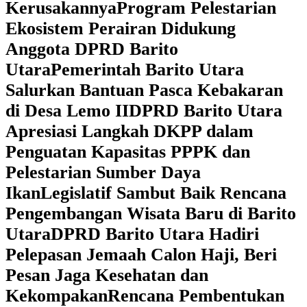
Kerusakannya
Program Pelestarian
Ekosistem Perairan Didukung
Anggota DPRD Barito
Utara
Pemerintah Barito Utara
Salurkan Bantuan Pasca Kebakaran
di Desa Lemo II
DPRD Barito Utara
Apresiasi Langkah DKPP dalam
Penguatan Kapasitas PPPK dan
Pelestarian Sumber Daya
Ikan
Legislatif Sambut Baik Rencana
Pengembangan Wisata Baru di Barito
Utara
DPRD Barito Utara Hadiri
Pelepasan Jemaah Calon Haji, Beri
Pesan Jaga Kesehatan dan
Kekompakan
Rencana Pembentukan