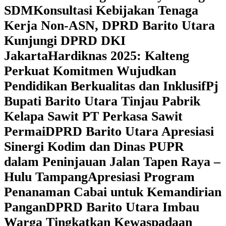
SDM
Konsultasi Kebijakan Tenaga
Kerja Non-ASN, DPRD Barito Utara
Kunjungi DPRD DKI
Jakarta
Hardiknas 2025: Kalteng
Perkuat Komitmen Wujudkan
Pendidikan Berkualitas dan Inklusif
Pj
Bupati Barito Utara Tinjau Pabrik
Kelapa Sawit PT Perkasa Sawit
Permai
DPRD Barito Utara Apresiasi
Sinergi Kodim dan Dinas PUPR
dalam Peninjauan Jalan Tapen Raya –
Hulu Tampang
Apresiasi Program
Penanaman Cabai untuk Kemandirian
Pangan
DPRD Barito Utara Imbau
Warga Tingkatkan Kewaspadaan