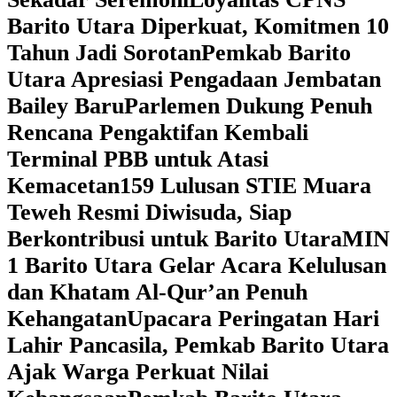
Barito Utara Diperkuat, Komitmen 10
Tahun Jadi Sorotan
Pemkab Barito
Utara Apresiasi Pengadaan Jembatan
Bailey Baru
Parlemen Dukung Penuh
Rencana Pengaktifan Kembali
Terminal PBB untuk Atasi
Kemacetan
159 Lulusan STIE Muara
Teweh Resmi Diwisuda, Siap
Berkontribusi untuk Barito Utara
MIN
1 Barito Utara Gelar Acara Kelulusan
dan Khatam Al-Qur’an Penuh
Kehangatan
Upacara Peringatan Hari
Lahir Pancasila, Pemkab Barito Utara
Ajak Warga Perkuat Nilai