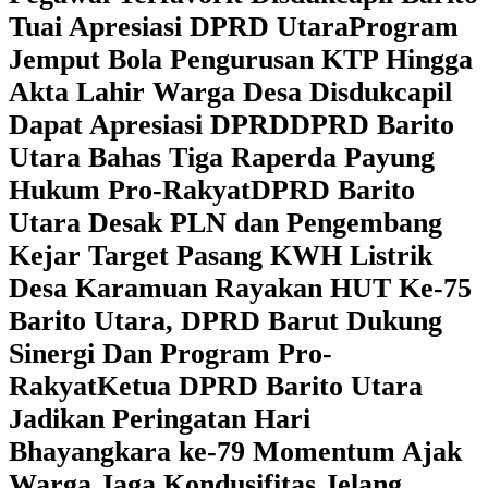
Tuai Apresiasi DPRD Utara
Program
Jemput Bola Pengurusan KTP Hingga
Akta Lahir Warga Desa Disdukcapil
Dapat Apresiasi DPRD
DPRD Barito
Utara Bahas Tiga Raperda Payung
Hukum Pro-Rakyat
DPRD Barito
Utara Desak PLN dan Pengembang
Kejar Target Pasang KWH Listrik
Desa Karamuan
Rayakan HUT Ke-75
Barito Utara, DPRD Barut Dukung
Sinergi Dan Program Pro-
Rakyat
Ketua DPRD Barito Utara
Jadikan Peringatan Hari
Bhayangkara ke-79 Momentum Ajak
Warga Jaga Kondusifitas Jelang