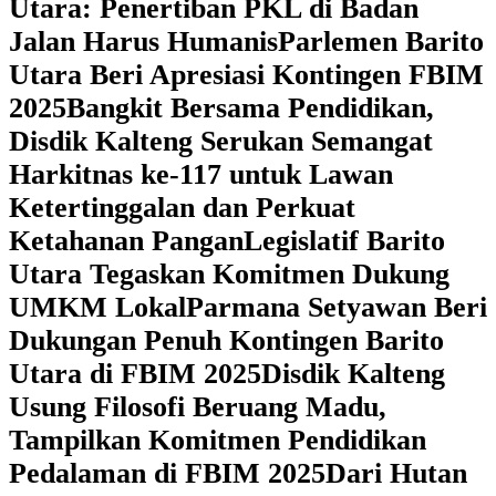
Utara: Penertiban PKL di Badan
Jalan Harus Humanis
Parlemen Barito
Utara Beri Apresiasi Kontingen FBIM
2025
‎Bangkit Bersama Pendidikan,
Disdik Kalteng Serukan Semangat
Harkitnas ke-117 untuk Lawan
Ketertinggalan dan Perkuat
Ketahanan Pangan
Legislatif Barito
Utara Tegaskan Komitmen Dukung
UMKM Lokal
Parmana Setyawan Beri
Dukungan Penuh Kontingen Barito
Utara di FBIM 2025
Disdik Kalteng
Usung Filosofi Beruang Madu,
Tampilkan Komitmen Pendidikan
Pedalaman di FBIM 2025
‎Dari Hutan