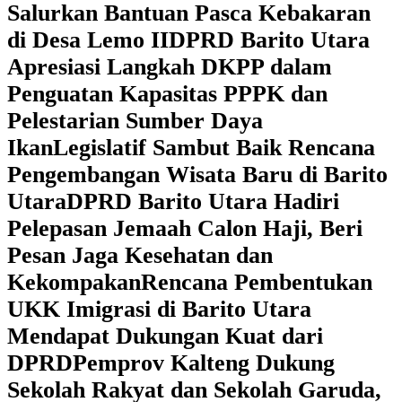
Salurkan Bantuan Pasca Kebakaran
di Desa Lemo II
DPRD Barito Utara
Apresiasi Langkah DKPP dalam
Penguatan Kapasitas PPPK dan
Pelestarian Sumber Daya
Ikan
Legislatif Sambut Baik Rencana
Pengembangan Wisata Baru di Barito
Utara
DPRD Barito Utara Hadiri
Pelepasan Jemaah Calon Haji, Beri
Pesan Jaga Kesehatan dan
Kekompakan
Rencana Pembentukan
UKK Imigrasi di Barito Utara
Mendapat Dukungan Kuat dari
DPRD
‎Pemprov Kalteng Dukung
Sekolah Rakyat dan Sekolah Garuda,