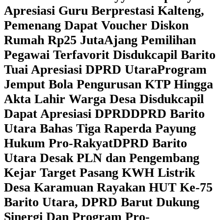
Apresiasi Guru Berprestasi Kalteng,
Pemenang Dapat Voucher Diskon
Rumah Rp25 Juta
Ajang Pemilihan
Pegawai Terfavorit Disdukcapil Barito
Tuai Apresiasi DPRD Utara
Program
Jemput Bola Pengurusan KTP Hingga
Akta Lahir Warga Desa Disdukcapil
Dapat Apresiasi DPRD
DPRD Barito
Utara Bahas Tiga Raperda Payung
Hukum Pro-Rakyat
DPRD Barito
Utara Desak PLN dan Pengembang
Kejar Target Pasang KWH Listrik
Desa Karamuan
Rayakan HUT Ke-75
Barito Utara, DPRD Barut Dukung
Sinergi Dan Program Pro-