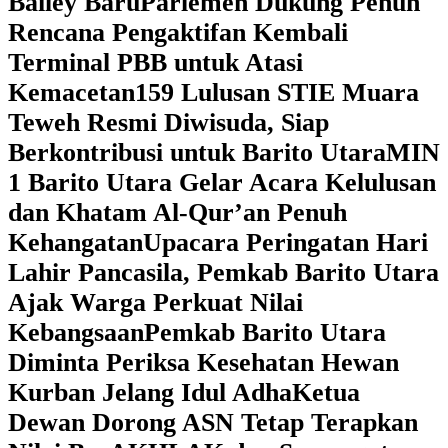
Bailey Baru
Parlemen Dukung Penuh
Rencana Pengaktifan Kembali
Terminal PBB untuk Atasi
Kemacetan
159 Lulusan STIE Muara
Teweh Resmi Diwisuda, Siap
Berkontribusi untuk Barito Utara
MIN
1 Barito Utara Gelar Acara Kelulusan
dan Khatam Al-Qur’an Penuh
Kehangatan
Upacara Peringatan Hari
Lahir Pancasila, Pemkab Barito Utara
Ajak Warga Perkuat Nilai
Kebangsaan
Pemkab Barito Utara
Diminta Periksa Kesehatan Hewan
Kurban Jelang Idul Adha
Ketua
Dewan Dorong ASN Tetap Terapkan