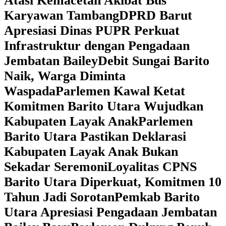
Atasi Kemacetan Akibat Bus
Karyawan Tambang
DPRD Barut
Apresiasi Dinas PUPR Perkuat
Infrastruktur dengan Pengadaan
Jembatan Bailey
Debit Sungai Barito
Naik, Warga Diminta
Waspada
Parlemen Kawal Ketat
Komitmen Barito Utara Wujudkan
Kabupaten Layak Anak
Parlemen
Barito Utara Pastikan Deklarasi
Kabupaten Layak Anak Bukan
Sekadar Seremoni
Loyalitas CPNS
Barito Utara Diperkuat, Komitmen 10
Tahun Jadi Sorotan
Pemkab Barito
Utara Apresiasi Pengadaan Jembatan