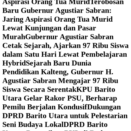
Aspirasi Orang Tua Murid
‎Terobosan
Baru Gubernur Agustiar Sabran:
Jaring Aspirasi Orang Tua Murid
Lewat Kunjungan dan Pasar
Murah
Gubernur Agustiar Sabran
Cetak Sejarah, Ajarkan 97 Ribu Siswa
dalam Satu Hari Lewat Pembelajaran
Hybrid
Sejarah Baru Dunia
Pendidikan Kalteng, Gubernur H.
Agustiar Sabran Mengajar 97 Ribu
Siswa Secara Serentak
KPU Barito
Utara Gelar Rakor PSU, Berharap
Pemilu Berjalan Kondusif
Dukungan
DPRD Barito Utara untuk Pelestarian
Seni Budaya Lokal
DPRD Barito