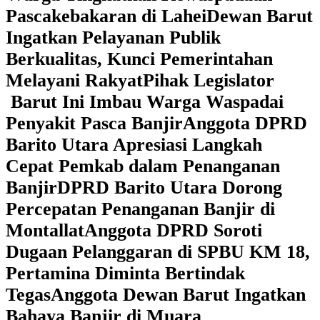
Pascakebakaran di Lahei
Dewan Barut
Ingatkan Pelayanan Publik
Berkualitas, Kunci Pemerintahan
Melayani Rakyat
Pihak Legislator
Barut Ini Imbau Warga Waspadai
Penyakit Pasca Banjir
Anggota DPRD
Barito Utara Apresiasi Langkah
Cepat Pemkab dalam Penanganan
Banjir
DPRD Barito Utara Dorong
Percepatan Penanganan Banjir di
Montallat
Anggota DPRD Soroti
Dugaan Pelanggaran di SPBU KM 18,
Pertamina Diminta Bertindak
Tegas
Anggota Dewan Barut Ingatkan
Bahaya Banjir di Muara