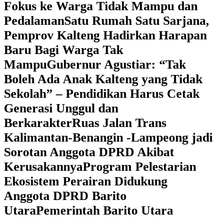
Fokus ke Warga Tidak Mampu dan
Pedalaman
‎Satu Rumah Satu Sarjana,
Pemprov Kalteng Hadirkan Harapan
Baru Bagi Warga Tak
Mampu
‎Gubernur Agustiar: “Tak
Boleh Ada Anak Kalteng yang Tidak
Sekolah” – Pendidikan Harus Cetak
Generasi Unggul dan
Berkarakter
Ruas Jalan Trans
Kalimantan-Benangin -Lampeong jadi
Sorotan Anggota DPRD Akibat
Kerusakannya
Program Pelestarian
Ekosistem Perairan Didukung
Anggota DPRD Barito
Utara
Pemerintah Barito Utara