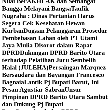
Nilai BerAKHLAK dan Semangat
Bangga Melayani Bangsa
Taufik
Nugraha : Dinas Pertanian Harus
Segera Cek Kesehatan Hewan
Kurban
Dugaan Pelanggaran Prosedur
Pembebasan Lahan oleh PT Utami
Jaya Mulia Disorot dalam Rapat
DPRD
Dukungan DPRD Barito Utara
terhadap Pelatihan Juru Sembelih
Halal (JULEHA)
Persaingan Marquez
Bersaudara dan Bayangan Francesco
Bagnaia
Lantik Pj Bupati Barut, Ini
Pesan Agustiar Sabran
Unsur
Pimpinan DPRD Barito Utara Sambut
dan Dukung Pj Bupati