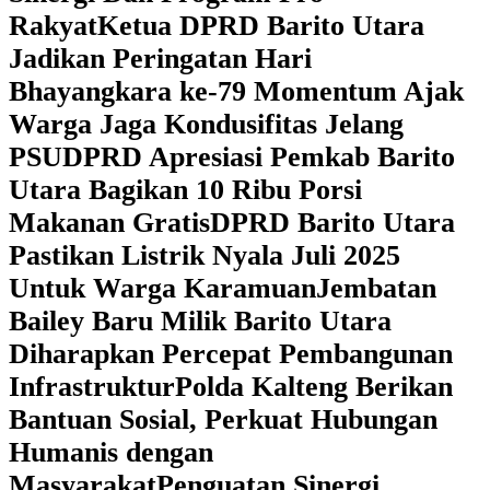
Rakyat
Ketua DPRD Barito Utara
Jadikan Peringatan Hari
Bhayangkara ke-79 Momentum Ajak
Warga Jaga Kondusifitas Jelang
PSU
DPRD Apresiasi Pemkab Barito
Utara Bagikan 10 Ribu Porsi
Makanan Gratis
DPRD Barito Utara
Pastikan Listrik Nyala Juli 2025
Untuk Warga Karamuan
Jembatan
Bailey Baru Milik Barito Utara
Diharapkan Percepat Pembangunan
Infrastruktur
Polda Kalteng Berikan
Bantuan Sosial, Perkuat Hubungan
Humanis dengan
Masyarakat
Penguatan Sinergi