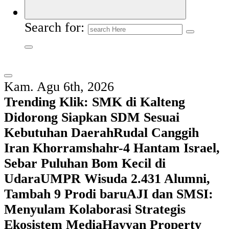
Search for:
Kam. Agu 6th, 2026
Trending Klik:
SMK di Kalteng
Didorong Siapkan SDM Sesuai
Kebutuhan Daerah
Rudal Canggih
Iran Khorramshahr-4 Hantam Israel,
Sebar Puluhan Bom Kecil di
Udara
UMPR Wisuda 2.431 Alumni,
Tambah 9 Prodi baru
AJI dan SMSI:
Menyulam Kolaborasi Strategis
Ekosistem Media
Hayyan Property