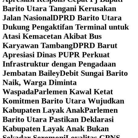
Barito Utara Tangani Kerusakan
Jalan Nasional
DPRD Barito Utara
Dukung Pengaktifan Terminal untuk
Atasi Kemacetan Akibat Bus
Karyawan Tambang
DPRD Barut
Apresiasi Dinas PUPR Perkuat
Infrastruktur dengan Pengadaan
Jembatan Bailey
Debit Sungai Barito
Naik, Warga Diminta
Waspada
Parlemen Kawal Ketat
Komitmen Barito Utara Wujudkan
Kabupaten Layak Anak
Parlemen
Barito Utara Pastikan Deklarasi
Kabupaten Layak Anak Bukan
Sekadar Seremoni
Loyalitas CPNS