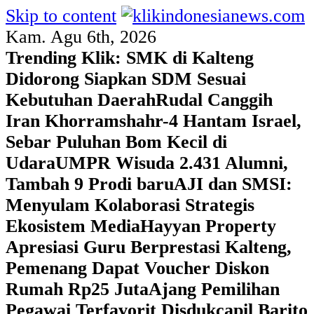
Skip to content
Kam. Agu 6th, 2026
Trending Klik:
SMK di Kalteng
Didorong Siapkan SDM Sesuai
Kebutuhan Daerah
Rudal Canggih
Iran Khorramshahr-4 Hantam Israel,
Sebar Puluhan Bom Kecil di
Udara
UMPR Wisuda 2.431 Alumni,
Tambah 9 Prodi baru
AJI dan SMSI:
Menyulam Kolaborasi Strategis
Ekosistem Media
Hayyan Property
Apresiasi Guru Berprestasi Kalteng,
Pemenang Dapat Voucher Diskon
Rumah Rp25 Juta
Ajang Pemilihan
Pegawai Terfavorit Disdukcapil Barito