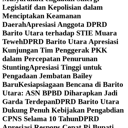
Legislatif dan Kepolisian dalam
Menciptakan Keamanan
Daerah
Apresiasi Anggota DPRD
Barito Utara terhadap STIE Muara
Teweh
DPRD Barito Utara Apresiasi
Kunjungan Tim Penggerak PKK
dalam Percepatan Penurunan
Stunting
Apresiasi Tinggi untuk
Pengadaan Jembatan Bailey
Baru
Kesiapsiagaan Bencana di Barito
Utara: ASN BPBD Diharapkan Jadi
Garda Terdepan
DPRD Barito Utara
Dukung Penuh Kebijakan Pengabdian
CPNS Selama 10 Tahun
DPRD
Apresiasi Respons Cepat Pj Bupati