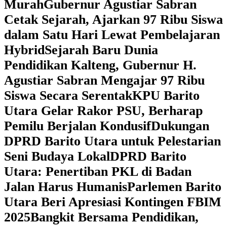
Murah
Gubernur Agustiar Sabran
Cetak Sejarah, Ajarkan 97 Ribu Siswa
dalam Satu Hari Lewat Pembelajaran
Hybrid
Sejarah Baru Dunia
Pendidikan Kalteng, Gubernur H.
Agustiar Sabran Mengajar 97 Ribu
Siswa Secara Serentak
KPU Barito
Utara Gelar Rakor PSU, Berharap
Pemilu Berjalan Kondusif
Dukungan
DPRD Barito Utara untuk Pelestarian
Seni Budaya Lokal
DPRD Barito
Utara: Penertiban PKL di Badan
Jalan Harus Humanis
Parlemen Barito
Utara Beri Apresiasi Kontingen FBIM
2025
‎Bangkit Bersama Pendidikan,