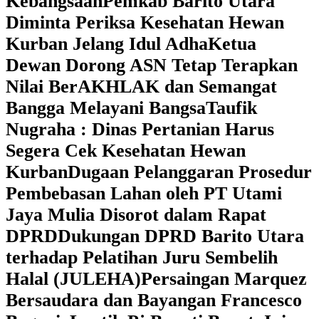
Kebangsaan
Pemkab Barito Utara
Diminta Periksa Kesehatan Hewan
Kurban Jelang Idul Adha
Ketua
Dewan Dorong ASN Tetap Terapkan
Nilai BerAKHLAK dan Semangat
Bangga Melayani Bangsa
Taufik
Nugraha : Dinas Pertanian Harus
Segera Cek Kesehatan Hewan
Kurban
Dugaan Pelanggaran Prosedur
Pembebasan Lahan oleh PT Utami
Jaya Mulia Disorot dalam Rapat
DPRD
Dukungan DPRD Barito Utara
terhadap Pelatihan Juru Sembelih
Halal (JULEHA)
Persaingan Marquez
Bersaudara dan Bayangan Francesco