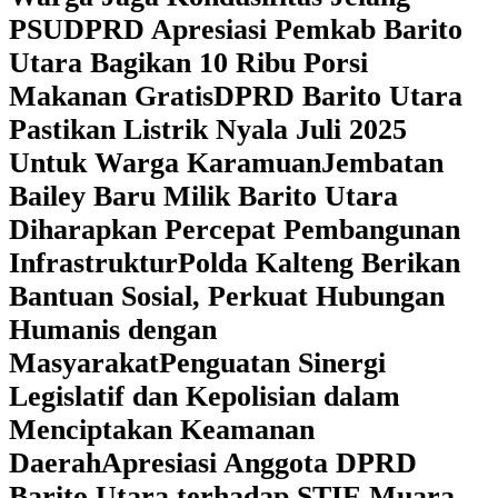
PSU
DPRD Apresiasi Pemkab Barito
Utara Bagikan 10 Ribu Porsi
Makanan Gratis
DPRD Barito Utara
Pastikan Listrik Nyala Juli 2025
Untuk Warga Karamuan
Jembatan
Bailey Baru Milik Barito Utara
Diharapkan Percepat Pembangunan
Infrastruktur
Polda Kalteng Berikan
Bantuan Sosial, Perkuat Hubungan
Humanis dengan
Masyarakat
Penguatan Sinergi
Legislatif dan Kepolisian dalam
Menciptakan Keamanan
Daerah
Apresiasi Anggota DPRD
Barito Utara terhadap STIE Muara