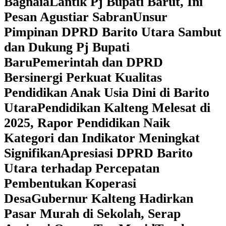
Bagnaia
Lantik Pj Bupati Barut, Ini
Pesan Agustiar Sabran
Unsur
Pimpinan DPRD Barito Utara Sambut
dan Dukung Pj Bupati
Baru
Pemerintah dan DPRD
Bersinergi Perkuat Kualitas
Pendidikan Anak Usia Dini di Barito
Utara
‎Pendidikan Kalteng Melesat di
2025, Rapor Pendidikan Naik
Kategori dan Indikator Meningkat
Signifikan
Apresiasi DPRD Barito
Utara terhadap Percepatan
Pembentukan Koperasi
Desa
‎Gubernur Kalteng Hadirkan
Pasar Murah di Sekolah, Serap