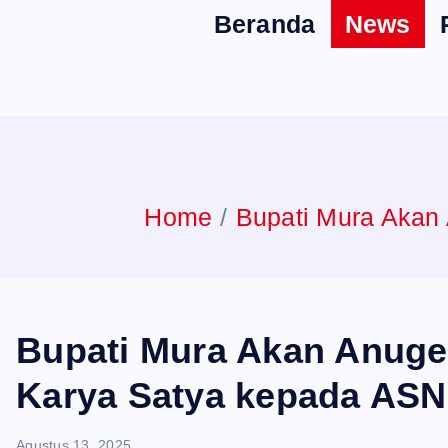
Beranda
News
n
t
Home
Bupati Mura Akan
Bupati Mura Akan Anuge
Karya Satya kepada ASN
Agustus 13, 2025