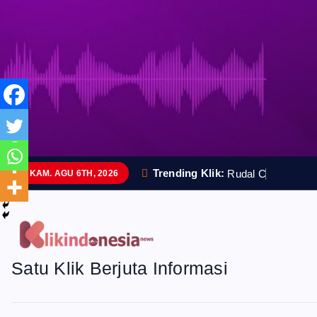
S
k
i
p
t
o
Trending Klik:
R
u
d
a
l
C
a
n
g
g
i
h
KAM. AGU 6TH, 2026
c
o
n
Satu Klik Berjuta Informasi
t
e