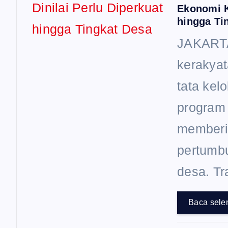
Ekonomi K
hingga Ti
JAKARTA
kerakyat
tata kel
program
memberi
pertumbu
desa. T
Baca sele