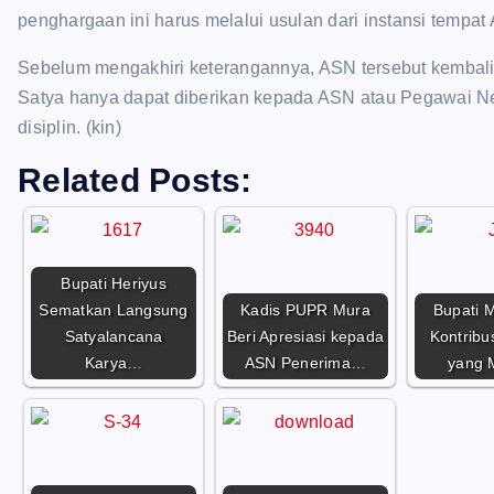
penghargaan ini harus melalui usulan dari instansi tempa
Sebelum mengakhiri keterangannya, ASN tersebut kemba
Satya hanya dapat diberikan kepada ASN atau Pegawai Neg
disiplin. (kin)
Related Posts:
Bupati Heriyus
Sematkan Langsung
Kadis PUPR Mura
Bupati M
Satyalancana
Beri Apresiasi kepada
Kontribus
Karya…
ASN Penerima…
yang 