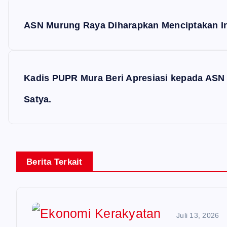
N
a
ASN Murung Raya Diharapkan Menciptakan In
v
i
Kadis PUPR Mura Beri Apresiasi kepada ASN
g
Satya.
a
s
i
Berita Terkait
p
o
s
Juli 13, 2026