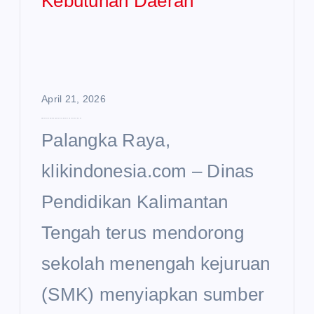
April 21, 2026
SMK di Kalteng Didorong Siapkan SDM Sesuai Kebutuhan Daerah
Palangka Raya,
klikindonesia.com – Dinas
Pendidikan Kalimantan
Tengah terus mendorong
sekolah menengah kejuruan
(SMK) menyiapkan sumber