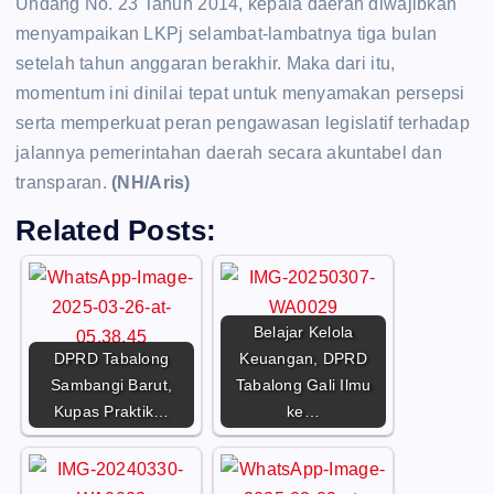
Undang No. 23 Tahun 2014, kepala daerah diwajibkan
menyampaikan LKPj selambat-lambatnya tiga bulan
setelah tahun anggaran berakhir. Maka dari itu,
momentum ini dinilai tepat untuk menyamakan persepsi
serta memperkuat peran pengawasan legislatif terhadap
jalannya pemerintahan daerah secara akuntabel dan
transparan.
(NH/Aris)
Related Posts:
Belajar Kelola
DPRD Tabalong
Keuangan, DPRD
Sambangi Barut,
Tabalong Gali Ilmu
Kupas Praktik…
ke…