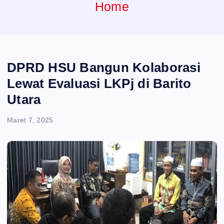
e
Home
n
t
DPRD HSU Bangun Kolaborasi
Lewat Evaluasi LKPj di Barito
Utara
Maret 7, 2025