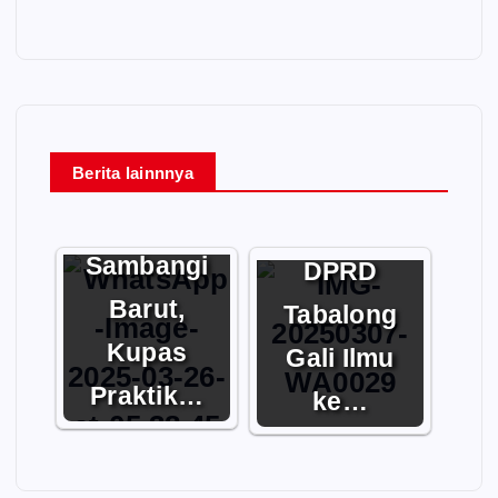
Belajar
Berita lainnnya
DPRD
Kelola
Tabalong
Keuangan,
Sambangi
DPRD
Barut,
Tabalong
Kupas
Gali Ilmu
Praktik…
ke…