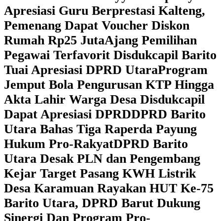
Apresiasi Guru Berprestasi Kalteng,
Pemenang Dapat Voucher Diskon
Rumah Rp25 Juta
Ajang Pemilihan
Pegawai Terfavorit Disdukcapil Barito
Tuai Apresiasi DPRD Utara
Program
Jemput Bola Pengurusan KTP Hingga
Akta Lahir Warga Desa Disdukcapil
Dapat Apresiasi DPRD
DPRD Barito
Utara Bahas Tiga Raperda Payung
Hukum Pro-Rakyat
DPRD Barito
Utara Desak PLN dan Pengembang
Kejar Target Pasang KWH Listrik
Desa Karamuan
Rayakan HUT Ke-75
Barito Utara, DPRD Barut Dukung
Sinergi Dan Program Pro-