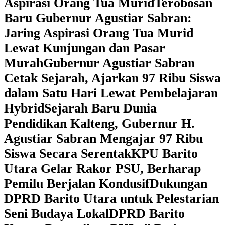
Aspirasi Orang Tua Murid
‎Terobosan
Baru Gubernur Agustiar Sabran:
Jaring Aspirasi Orang Tua Murid
Lewat Kunjungan dan Pasar
Murah
Gubernur Agustiar Sabran
Cetak Sejarah, Ajarkan 97 Ribu Siswa
dalam Satu Hari Lewat Pembelajaran
Hybrid
Sejarah Baru Dunia
Pendidikan Kalteng, Gubernur H.
Agustiar Sabran Mengajar 97 Ribu
Siswa Secara Serentak
KPU Barito
Utara Gelar Rakor PSU, Berharap
Pemilu Berjalan Kondusif
Dukungan
DPRD Barito Utara untuk Pelestarian
Seni Budaya Lokal
DPRD Barito