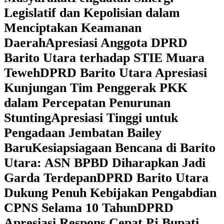
Legislatif dan Kepolisian dalam
Menciptakan Keamanan
Daerah
Apresiasi Anggota DPRD
Barito Utara terhadap STIE Muara
Teweh
DPRD Barito Utara Apresiasi
Kunjungan Tim Penggerak PKK
dalam Percepatan Penurunan
Stunting
Apresiasi Tinggi untuk
Pengadaan Jembatan Bailey
Baru
Kesiapsiagaan Bencana di Barito
Utara: ASN BPBD Diharapkan Jadi
Garda Terdepan
DPRD Barito Utara
Dukung Penuh Kebijakan Pengabdian
CPNS Selama 10 Tahun
DPRD
Apresiasi Respons Cepat Pj Bupati