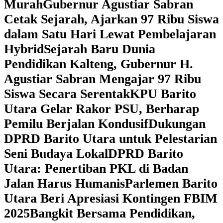
Murah
Gubernur Agustiar Sabran
Cetak Sejarah, Ajarkan 97 Ribu Siswa
dalam Satu Hari Lewat Pembelajaran
Hybrid
Sejarah Baru Dunia
Pendidikan Kalteng, Gubernur H.
Agustiar Sabran Mengajar 97 Ribu
Siswa Secara Serentak
KPU Barito
Utara Gelar Rakor PSU, Berharap
Pemilu Berjalan Kondusif
Dukungan
DPRD Barito Utara untuk Pelestarian
Seni Budaya Lokal
DPRD Barito
Utara: Penertiban PKL di Badan
Jalan Harus Humanis
Parlemen Barito
Utara Beri Apresiasi Kontingen FBIM
2025
‎Bangkit Bersama Pendidikan,