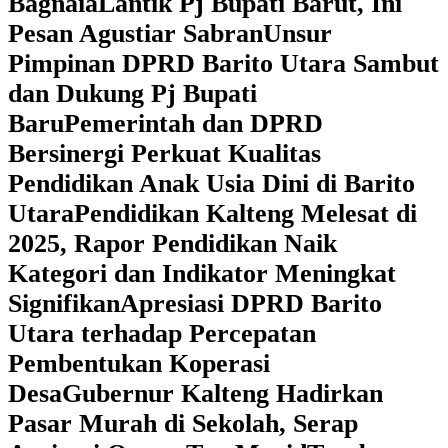
Bagnaia
Lantik Pj Bupati Barut, Ini
Pesan Agustiar Sabran
Unsur
Pimpinan DPRD Barito Utara Sambut
dan Dukung Pj Bupati
Baru
Pemerintah dan DPRD
Bersinergi Perkuat Kualitas
Pendidikan Anak Usia Dini di Barito
Utara
‎Pendidikan Kalteng Melesat di
2025, Rapor Pendidikan Naik
Kategori dan Indikator Meningkat
Signifikan
Apresiasi DPRD Barito
Utara terhadap Percepatan
Pembentukan Koperasi
Desa
‎Gubernur Kalteng Hadirkan
Pasar Murah di Sekolah, Serap