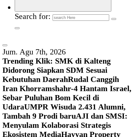
Search for:
Jum. Agu 7th, 2026
Trending Klik:
SMK di Kalteng
Didorong Siapkan SDM Sesuai
Kebutuhan Daerah
Rudal Canggih
Iran Khorramshahr-4 Hantam Israel,
Sebar Puluhan Bom Kecil di
Udara
UMPR Wisuda 2.431 Alumni,
Tambah 9 Prodi baru
AJI dan SMSI:
Menyulam Kolaborasi Strategis
Ekosistem Media
Hayyan Property