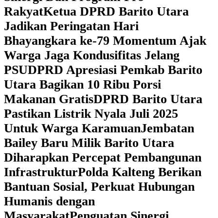
Rakyat
Ketua DPRD Barito Utara
Jadikan Peringatan Hari
Bhayangkara ke-79 Momentum Ajak
Warga Jaga Kondusifitas Jelang
PSU
DPRD Apresiasi Pemkab Barito
Utara Bagikan 10 Ribu Porsi
Makanan Gratis
DPRD Barito Utara
Pastikan Listrik Nyala Juli 2025
Untuk Warga Karamuan
Jembatan
Bailey Baru Milik Barito Utara
Diharapkan Percepat Pembangunan
Infrastruktur
Polda Kalteng Berikan
Bantuan Sosial, Perkuat Hubungan
Humanis dengan
Masyarakat
Penguatan Sinergi