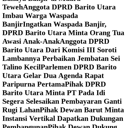
Teweh
Anggota DPRD Barito Utara
Imbau Warga Waspada
Banjir
Ingatkan Waspada Banjir,
DPRD Barito Utara Minta Orang Tua
Awasi Anak-Anak
Anggota DPRD
Barito Utara Dari Komisi III Soroti
Lambannya Perbaikan Jembatan Sei
Talino Kecil
Parlemen DPRD Barito
Utara Gelar Dua Agenda Rapat
Paripurna Pertama
Pihak DPRD
Barito Utara Minta PT Pada Idi
Segera Selesaikan Pembayaran Ganti
Rugi Lahan
Pihak Dewan Barut Minta
Instansi Vertikal Dapatkan Dukungan
Pembangunan
Pihak Dewan Dukung