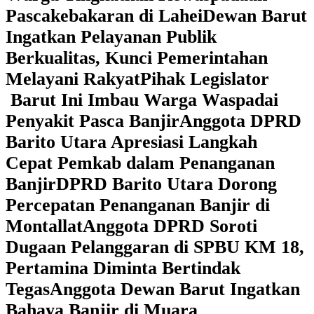
Pascakebakaran di Lahei
Dewan Barut
Ingatkan Pelayanan Publik
Berkualitas, Kunci Pemerintahan
Melayani Rakyat
Pihak Legislator
Barut Ini Imbau Warga Waspadai
Penyakit Pasca Banjir
Anggota DPRD
Barito Utara Apresiasi Langkah
Cepat Pemkab dalam Penanganan
Banjir
DPRD Barito Utara Dorong
Percepatan Penanganan Banjir di
Montallat
Anggota DPRD Soroti
Dugaan Pelanggaran di SPBU KM 18,
Pertamina Diminta Bertindak
Tegas
Anggota Dewan Barut Ingatkan
Bahaya Banjir di Muara