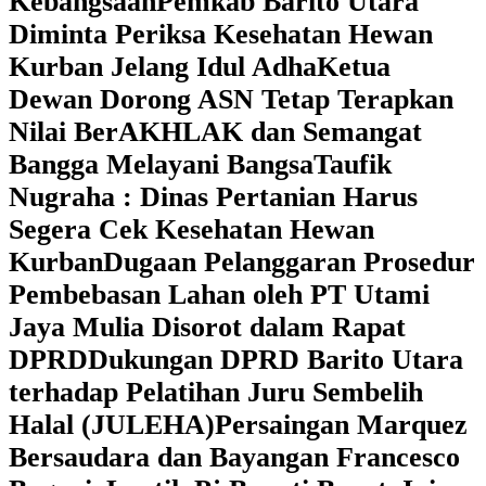
Kebangsaan
Pemkab Barito Utara
Diminta Periksa Kesehatan Hewan
Kurban Jelang Idul Adha
Ketua
Dewan Dorong ASN Tetap Terapkan
Nilai BerAKHLAK dan Semangat
Bangga Melayani Bangsa
Taufik
Nugraha : Dinas Pertanian Harus
Segera Cek Kesehatan Hewan
Kurban
Dugaan Pelanggaran Prosedur
Pembebasan Lahan oleh PT Utami
Jaya Mulia Disorot dalam Rapat
DPRD
Dukungan DPRD Barito Utara
terhadap Pelatihan Juru Sembelih
Halal (JULEHA)
Persaingan Marquez
Bersaudara dan Bayangan Francesco