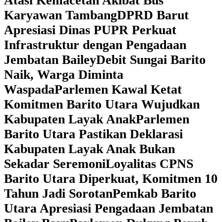
Atasi Kemacetan Akibat Bus
Karyawan Tambang
DPRD Barut
Apresiasi Dinas PUPR Perkuat
Infrastruktur dengan Pengadaan
Jembatan Bailey
Debit Sungai Barito
Naik, Warga Diminta
Waspada
Parlemen Kawal Ketat
Komitmen Barito Utara Wujudkan
Kabupaten Layak Anak
Parlemen
Barito Utara Pastikan Deklarasi
Kabupaten Layak Anak Bukan
Sekadar Seremoni
Loyalitas CPNS
Barito Utara Diperkuat, Komitmen 10
Tahun Jadi Sorotan
Pemkab Barito
Utara Apresiasi Pengadaan Jembatan