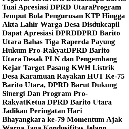
Tuai Apresiasi DPRD Utara
Program
Jemput Bola Pengurusan KTP Hingga
Akta Lahir Warga Desa Disdukcapil
Dapat Apresiasi DPRD
DPRD Barito
Utara Bahas Tiga Raperda Payung
Hukum Pro-Rakyat
DPRD Barito
Utara Desak PLN dan Pengembang
Kejar Target Pasang KWH Listrik
Desa Karamuan
Rayakan HUT Ke-75
Barito Utara, DPRD Barut Dukung
Sinergi Dan Program Pro-
Rakyat
Ketua DPRD Barito Utara
Jadikan Peringatan Hari
Bhayangkara ke-79 Momentum Ajak
Warga Jaga Kondusifitas Jelang