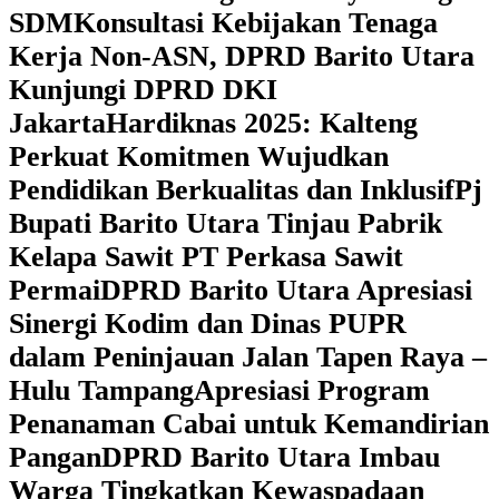
SDM
Konsultasi Kebijakan Tenaga
Kerja Non-ASN, DPRD Barito Utara
Kunjungi DPRD DKI
Jakarta
Hardiknas 2025: Kalteng
Perkuat Komitmen Wujudkan
Pendidikan Berkualitas dan Inklusif
Pj
Bupati Barito Utara Tinjau Pabrik
Kelapa Sawit PT Perkasa Sawit
Permai
DPRD Barito Utara Apresiasi
Sinergi Kodim dan Dinas PUPR
dalam Peninjauan Jalan Tapen Raya –
Hulu Tampang
Apresiasi Program
Penanaman Cabai untuk Kemandirian
Pangan
DPRD Barito Utara Imbau
Warga Tingkatkan Kewaspadaan