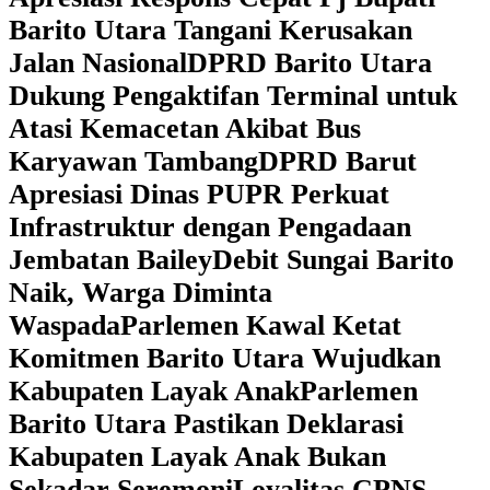
Barito Utara Tangani Kerusakan
Jalan Nasional
DPRD Barito Utara
Dukung Pengaktifan Terminal untuk
Atasi Kemacetan Akibat Bus
Karyawan Tambang
DPRD Barut
Apresiasi Dinas PUPR Perkuat
Infrastruktur dengan Pengadaan
Jembatan Bailey
Debit Sungai Barito
Naik, Warga Diminta
Waspada
Parlemen Kawal Ketat
Komitmen Barito Utara Wujudkan
Kabupaten Layak Anak
Parlemen
Barito Utara Pastikan Deklarasi
Kabupaten Layak Anak Bukan
Sekadar Seremoni
Loyalitas CPNS