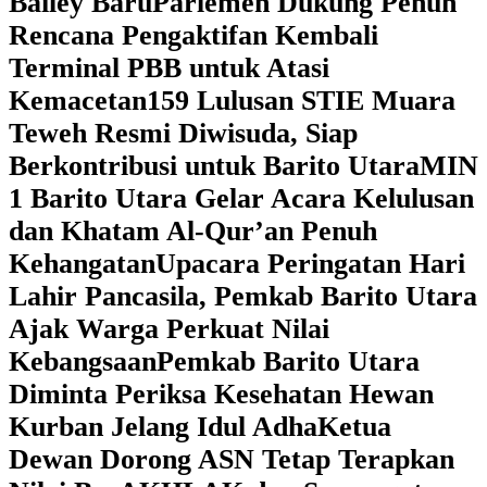
Bailey Baru
Parlemen Dukung Penuh
Rencana Pengaktifan Kembali
Terminal PBB untuk Atasi
Kemacetan
159 Lulusan STIE Muara
Teweh Resmi Diwisuda, Siap
Berkontribusi untuk Barito Utara
MIN
1 Barito Utara Gelar Acara Kelulusan
dan Khatam Al-Qur’an Penuh
Kehangatan
Upacara Peringatan Hari
Lahir Pancasila, Pemkab Barito Utara
Ajak Warga Perkuat Nilai
Kebangsaan
Pemkab Barito Utara
Diminta Periksa Kesehatan Hewan
Kurban Jelang Idul Adha
Ketua
Dewan Dorong ASN Tetap Terapkan