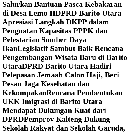
Salurkan Bantuan Pasca Kebakaran
di Desa Lemo II
DPRD Barito Utara
Apresiasi Langkah DKPP dalam
Penguatan Kapasitas PPPK dan
Pelestarian Sumber Daya
Ikan
Legislatif Sambut Baik Rencana
Pengembangan Wisata Baru di Barito
Utara
DPRD Barito Utara Hadiri
Pelepasan Jemaah Calon Haji, Beri
Pesan Jaga Kesehatan dan
Kekompakan
Rencana Pembentukan
UKK Imigrasi di Barito Utara
Mendapat Dukungan Kuat dari
DPRD
‎Pemprov Kalteng Dukung
Sekolah Rakyat dan Sekolah Garuda,