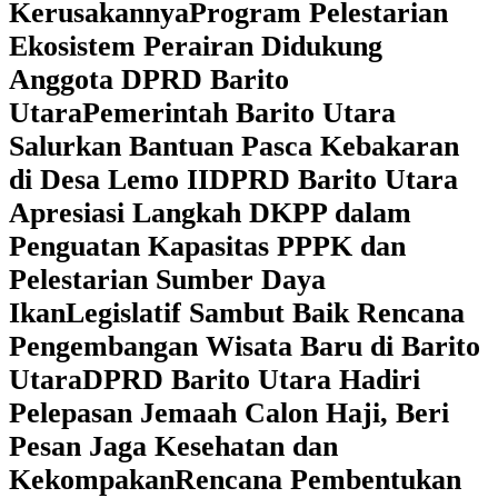
Kerusakannya
Program Pelestarian
Ekosistem Perairan Didukung
Anggota DPRD Barito
Utara
Pemerintah Barito Utara
Salurkan Bantuan Pasca Kebakaran
di Desa Lemo II
DPRD Barito Utara
Apresiasi Langkah DKPP dalam
Penguatan Kapasitas PPPK dan
Pelestarian Sumber Daya
Ikan
Legislatif Sambut Baik Rencana
Pengembangan Wisata Baru di Barito
Utara
DPRD Barito Utara Hadiri
Pelepasan Jemaah Calon Haji, Beri
Pesan Jaga Kesehatan dan
Kekompakan
Rencana Pembentukan