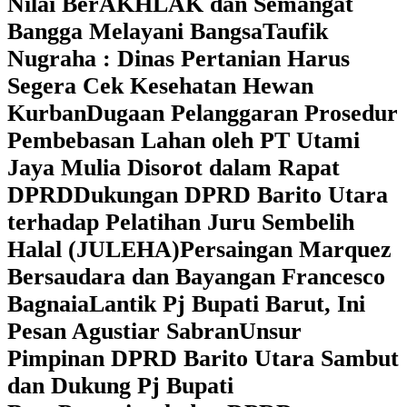
Nilai BerAKHLAK dan Semangat
Bangga Melayani Bangsa
Taufik
Nugraha : Dinas Pertanian Harus
Segera Cek Kesehatan Hewan
Kurban
Dugaan Pelanggaran Prosedur
Pembebasan Lahan oleh PT Utami
Jaya Mulia Disorot dalam Rapat
DPRD
Dukungan DPRD Barito Utara
terhadap Pelatihan Juru Sembelih
Halal (JULEHA)
Persaingan Marquez
Bersaudara dan Bayangan Francesco
Bagnaia
Lantik Pj Bupati Barut, Ini
Pesan Agustiar Sabran
Unsur
Pimpinan DPRD Barito Utara Sambut
dan Dukung Pj Bupati