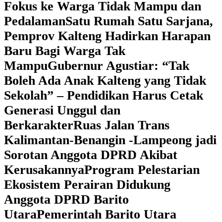
Fokus ke Warga Tidak Mampu dan
Pedalaman
‎Satu Rumah Satu Sarjana,
Pemprov Kalteng Hadirkan Harapan
Baru Bagi Warga Tak
Mampu
‎Gubernur Agustiar: “Tak
Boleh Ada Anak Kalteng yang Tidak
Sekolah” – Pendidikan Harus Cetak
Generasi Unggul dan
Berkarakter
Ruas Jalan Trans
Kalimantan-Benangin -Lampeong jadi
Sorotan Anggota DPRD Akibat
Kerusakannya
Program Pelestarian
Ekosistem Perairan Didukung
Anggota DPRD Barito
Utara
Pemerintah Barito Utara