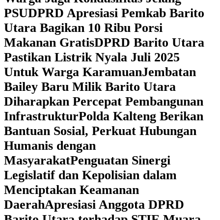
PSU
DPRD Apresiasi Pemkab Barito
Utara Bagikan 10 Ribu Porsi
Makanan Gratis
DPRD Barito Utara
Pastikan Listrik Nyala Juli 2025
Untuk Warga Karamuan
Jembatan
Bailey Baru Milik Barito Utara
Diharapkan Percepat Pembangunan
Infrastruktur
Polda Kalteng Berikan
Bantuan Sosial, Perkuat Hubungan
Humanis dengan
Masyarakat
Penguatan Sinergi
Legislatif dan Kepolisian dalam
Menciptakan Keamanan
Daerah
Apresiasi Anggota DPRD
Barito Utara terhadap STIE Muara