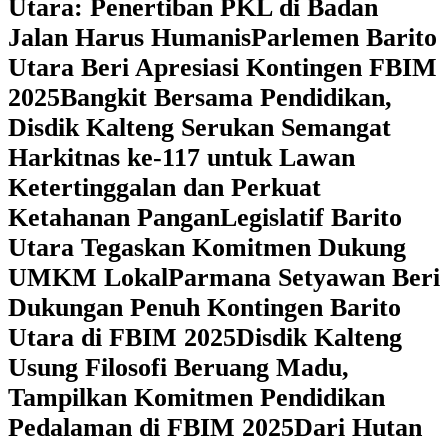
Utara: Penertiban PKL di Badan
Jalan Harus Humanis
Parlemen Barito
Utara Beri Apresiasi Kontingen FBIM
2025
‎Bangkit Bersama Pendidikan,
Disdik Kalteng Serukan Semangat
Harkitnas ke-117 untuk Lawan
Ketertinggalan dan Perkuat
Ketahanan Pangan
Legislatif Barito
Utara Tegaskan Komitmen Dukung
UMKM Lokal
Parmana Setyawan Beri
Dukungan Penuh Kontingen Barito
Utara di FBIM 2025
Disdik Kalteng
Usung Filosofi Beruang Madu,
Tampilkan Komitmen Pendidikan
Pedalaman di FBIM 2025
‎Dari Hutan