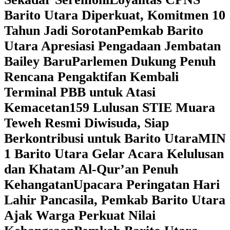
Barito Utara Diperkuat, Komitmen 10
Tahun Jadi Sorotan
Pemkab Barito
Utara Apresiasi Pengadaan Jembatan
Bailey Baru
Parlemen Dukung Penuh
Rencana Pengaktifan Kembali
Terminal PBB untuk Atasi
Kemacetan
159 Lulusan STIE Muara
Teweh Resmi Diwisuda, Siap
Berkontribusi untuk Barito Utara
MIN
1 Barito Utara Gelar Acara Kelulusan
dan Khatam Al-Qur’an Penuh
Kehangatan
Upacara Peringatan Hari
Lahir Pancasila, Pemkab Barito Utara
Ajak Warga Perkuat Nilai