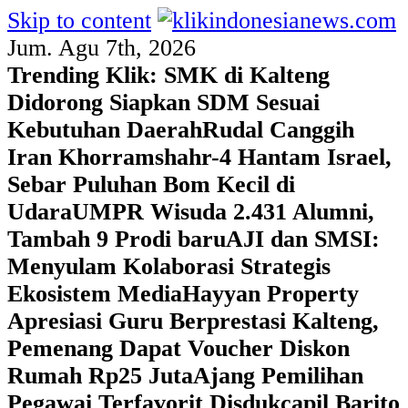
Skip to content
Jum. Agu 7th, 2026
Trending Klik:
SMK di Kalteng
Didorong Siapkan SDM Sesuai
Kebutuhan Daerah
Rudal Canggih
Iran Khorramshahr-4 Hantam Israel,
Sebar Puluhan Bom Kecil di
Udara
UMPR Wisuda 2.431 Alumni,
Tambah 9 Prodi baru
AJI dan SMSI:
Menyulam Kolaborasi Strategis
Ekosistem Media
Hayyan Property
Apresiasi Guru Berprestasi Kalteng,
Pemenang Dapat Voucher Diskon
Rumah Rp25 Juta
Ajang Pemilihan
Pegawai Terfavorit Disdukcapil Barito