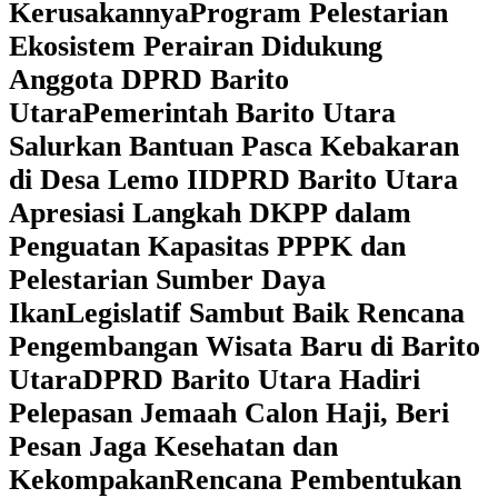
Kerusakannya
Program Pelestarian
Ekosistem Perairan Didukung
Anggota DPRD Barito
Utara
Pemerintah Barito Utara
Salurkan Bantuan Pasca Kebakaran
di Desa Lemo II
DPRD Barito Utara
Apresiasi Langkah DKPP dalam
Penguatan Kapasitas PPPK dan
Pelestarian Sumber Daya
Ikan
Legislatif Sambut Baik Rencana
Pengembangan Wisata Baru di Barito
Utara
DPRD Barito Utara Hadiri
Pelepasan Jemaah Calon Haji, Beri
Pesan Jaga Kesehatan dan
Kekompakan
Rencana Pembentukan