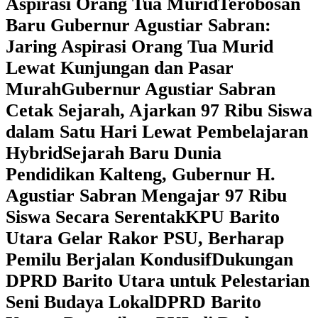
Aspirasi Orang Tua Murid
‎Terobosan
Baru Gubernur Agustiar Sabran:
Jaring Aspirasi Orang Tua Murid
Lewat Kunjungan dan Pasar
Murah
Gubernur Agustiar Sabran
Cetak Sejarah, Ajarkan 97 Ribu Siswa
dalam Satu Hari Lewat Pembelajaran
Hybrid
Sejarah Baru Dunia
Pendidikan Kalteng, Gubernur H.
Agustiar Sabran Mengajar 97 Ribu
Siswa Secara Serentak
KPU Barito
Utara Gelar Rakor PSU, Berharap
Pemilu Berjalan Kondusif
Dukungan
DPRD Barito Utara untuk Pelestarian
Seni Budaya Lokal
DPRD Barito