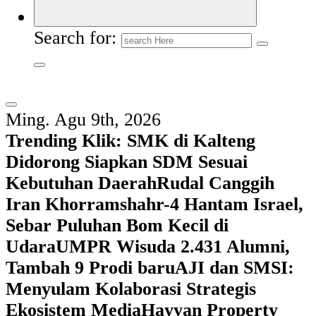
Search for:
Ming. Agu 9th, 2026
Trending Klik:
SMK di Kalteng
Didorong Siapkan SDM Sesuai
Kebutuhan Daerah
Rudal Canggih
Iran Khorramshahr-4 Hantam Israel,
Sebar Puluhan Bom Kecil di
Udara
UMPR Wisuda 2.431 Alumni,
Tambah 9 Prodi baru
AJI dan SMSI:
Menyulam Kolaborasi Strategis
Ekosistem Media
Hayyan Property