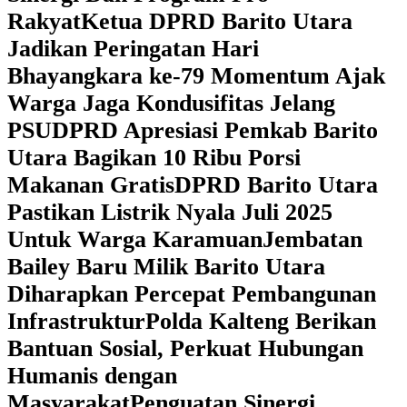
Rakyat
Ketua DPRD Barito Utara
Jadikan Peringatan Hari
Bhayangkara ke-79 Momentum Ajak
Warga Jaga Kondusifitas Jelang
PSU
DPRD Apresiasi Pemkab Barito
Utara Bagikan 10 Ribu Porsi
Makanan Gratis
DPRD Barito Utara
Pastikan Listrik Nyala Juli 2025
Untuk Warga Karamuan
Jembatan
Bailey Baru Milik Barito Utara
Diharapkan Percepat Pembangunan
Infrastruktur
Polda Kalteng Berikan
Bantuan Sosial, Perkuat Hubungan
Humanis dengan
Masyarakat
Penguatan Sinergi