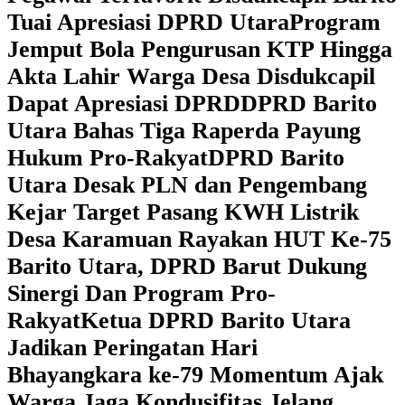
Tuai Apresiasi DPRD Utara
Program
Jemput Bola Pengurusan KTP Hingga
Akta Lahir Warga Desa Disdukcapil
Dapat Apresiasi DPRD
DPRD Barito
Utara Bahas Tiga Raperda Payung
Hukum Pro-Rakyat
DPRD Barito
Utara Desak PLN dan Pengembang
Kejar Target Pasang KWH Listrik
Desa Karamuan
Rayakan HUT Ke-75
Barito Utara, DPRD Barut Dukung
Sinergi Dan Program Pro-
Rakyat
Ketua DPRD Barito Utara
Jadikan Peringatan Hari
Bhayangkara ke-79 Momentum Ajak
Warga Jaga Kondusifitas Jelang