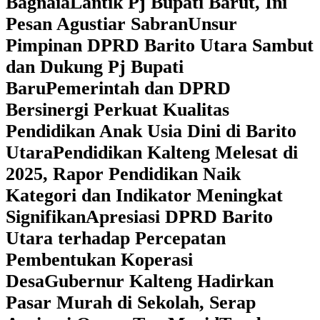
Bagnaia
Lantik Pj Bupati Barut, Ini
Pesan Agustiar Sabran
Unsur
Pimpinan DPRD Barito Utara Sambut
dan Dukung Pj Bupati
Baru
Pemerintah dan DPRD
Bersinergi Perkuat Kualitas
Pendidikan Anak Usia Dini di Barito
Utara
‎Pendidikan Kalteng Melesat di
2025, Rapor Pendidikan Naik
Kategori dan Indikator Meningkat
Signifikan
Apresiasi DPRD Barito
Utara terhadap Percepatan
Pembentukan Koperasi
Desa
‎Gubernur Kalteng Hadirkan
Pasar Murah di Sekolah, Serap