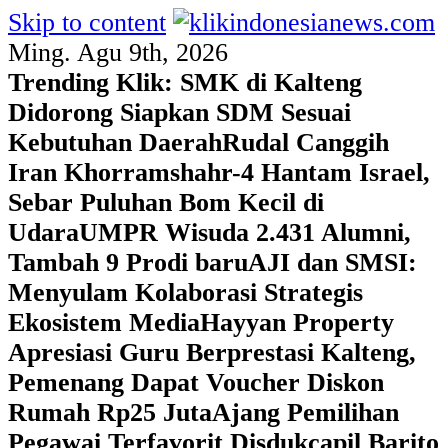
Skip to content
Ming. Agu 9th, 2026
Trending Klik:
SMK di Kalteng
Didorong Siapkan SDM Sesuai
Kebutuhan Daerah
Rudal Canggih
Iran Khorramshahr-4 Hantam Israel,
Sebar Puluhan Bom Kecil di
Udara
UMPR Wisuda 2.431 Alumni,
Tambah 9 Prodi baru
AJI dan SMSI:
Menyulam Kolaborasi Strategis
Ekosistem Media
Hayyan Property
Apresiasi Guru Berprestasi Kalteng,
Pemenang Dapat Voucher Diskon
Rumah Rp25 Juta
Ajang Pemilihan
Pegawai Terfavorit Disdukcapil Barito