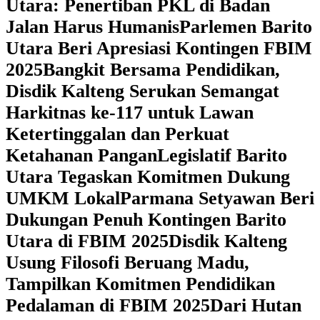
Utara: Penertiban PKL di Badan
Jalan Harus Humanis
Parlemen Barito
Utara Beri Apresiasi Kontingen FBIM
2025
‎Bangkit Bersama Pendidikan,
Disdik Kalteng Serukan Semangat
Harkitnas ke-117 untuk Lawan
Ketertinggalan dan Perkuat
Ketahanan Pangan
Legislatif Barito
Utara Tegaskan Komitmen Dukung
UMKM Lokal
Parmana Setyawan Beri
Dukungan Penuh Kontingen Barito
Utara di FBIM 2025
Disdik Kalteng
Usung Filosofi Beruang Madu,
Tampilkan Komitmen Pendidikan
Pedalaman di FBIM 2025
‎Dari Hutan