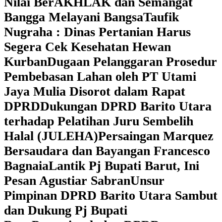
Nilai BerAKHLAK dan Semangat
Bangga Melayani Bangsa
Taufik
Nugraha : Dinas Pertanian Harus
Segera Cek Kesehatan Hewan
Kurban
Dugaan Pelanggaran Prosedur
Pembebasan Lahan oleh PT Utami
Jaya Mulia Disorot dalam Rapat
DPRD
Dukungan DPRD Barito Utara
terhadap Pelatihan Juru Sembelih
Halal (JULEHA)
Persaingan Marquez
Bersaudara dan Bayangan Francesco
Bagnaia
Lantik Pj Bupati Barut, Ini
Pesan Agustiar Sabran
Unsur
Pimpinan DPRD Barito Utara Sambut
dan Dukung Pj Bupati