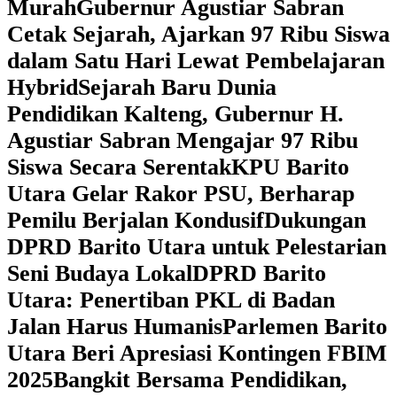
Murah
Gubernur Agustiar Sabran
Cetak Sejarah, Ajarkan 97 Ribu Siswa
dalam Satu Hari Lewat Pembelajaran
Hybrid
Sejarah Baru Dunia
Pendidikan Kalteng, Gubernur H.
Agustiar Sabran Mengajar 97 Ribu
Siswa Secara Serentak
KPU Barito
Utara Gelar Rakor PSU, Berharap
Pemilu Berjalan Kondusif
Dukungan
DPRD Barito Utara untuk Pelestarian
Seni Budaya Lokal
DPRD Barito
Utara: Penertiban PKL di Badan
Jalan Harus Humanis
Parlemen Barito
Utara Beri Apresiasi Kontingen FBIM
2025
‎Bangkit Bersama Pendidikan,