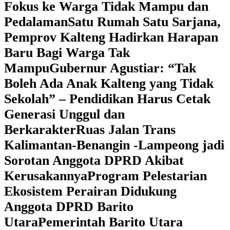
Fokus ke Warga Tidak Mampu dan
Pedalaman
‎Satu Rumah Satu Sarjana,
Pemprov Kalteng Hadirkan Harapan
Baru Bagi Warga Tak
Mampu
‎Gubernur Agustiar: “Tak
Boleh Ada Anak Kalteng yang Tidak
Sekolah” – Pendidikan Harus Cetak
Generasi Unggul dan
Berkarakter
Ruas Jalan Trans
Kalimantan-Benangin -Lampeong jadi
Sorotan Anggota DPRD Akibat
Kerusakannya
Program Pelestarian
Ekosistem Perairan Didukung
Anggota DPRD Barito
Utara
Pemerintah Barito Utara