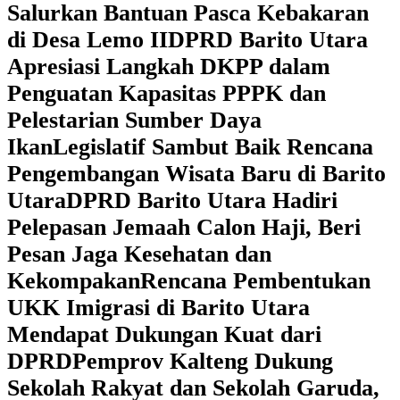
Salurkan Bantuan Pasca Kebakaran
di Desa Lemo II
DPRD Barito Utara
Apresiasi Langkah DKPP dalam
Penguatan Kapasitas PPPK dan
Pelestarian Sumber Daya
Ikan
Legislatif Sambut Baik Rencana
Pengembangan Wisata Baru di Barito
Utara
DPRD Barito Utara Hadiri
Pelepasan Jemaah Calon Haji, Beri
Pesan Jaga Kesehatan dan
Kekompakan
Rencana Pembentukan
UKK Imigrasi di Barito Utara
Mendapat Dukungan Kuat dari
DPRD
‎Pemprov Kalteng Dukung
Sekolah Rakyat dan Sekolah Garuda,