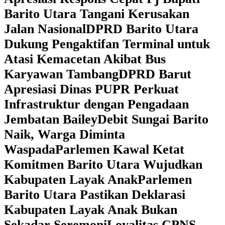
Barito Utara Tangani Kerusakan
Jalan Nasional
DPRD Barito Utara
Dukung Pengaktifan Terminal untuk
Atasi Kemacetan Akibat Bus
Karyawan Tambang
DPRD Barut
Apresiasi Dinas PUPR Perkuat
Infrastruktur dengan Pengadaan
Jembatan Bailey
Debit Sungai Barito
Naik, Warga Diminta
Waspada
Parlemen Kawal Ketat
Komitmen Barito Utara Wujudkan
Kabupaten Layak Anak
Parlemen
Barito Utara Pastikan Deklarasi
Kabupaten Layak Anak Bukan
Sekadar Seremoni
Loyalitas CPNS