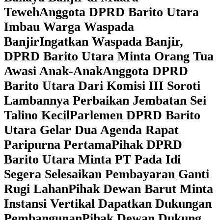
Teweh
Anggota DPRD Barito Utara
Imbau Warga Waspada
Banjir
Ingatkan Waspada Banjir,
DPRD Barito Utara Minta Orang Tua
Awasi Anak-Anak
Anggota DPRD
Barito Utara Dari Komisi III Soroti
Lambannya Perbaikan Jembatan Sei
Talino Kecil
Parlemen DPRD Barito
Utara Gelar Dua Agenda Rapat
Paripurna Pertama
Pihak DPRD
Barito Utara Minta PT Pada Idi
Segera Selesaikan Pembayaran Ganti
Rugi Lahan
Pihak Dewan Barut Minta
Instansi Vertikal Dapatkan Dukungan
Pembangunan
Pihak Dewan Dukung