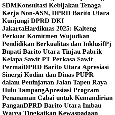
SDM
Konsultasi Kebijakan Tenaga
Kerja Non-ASN, DPRD Barito Utara
Kunjungi DPRD DKI
Jakarta
Hardiknas 2025: Kalteng
Perkuat Komitmen Wujudkan
Pendidikan Berkualitas dan Inklusif
Pj
Bupati Barito Utara Tinjau Pabrik
Kelapa Sawit PT Perkasa Sawit
Permai
DPRD Barito Utara Apresiasi
Sinergi Kodim dan Dinas PUPR
dalam Peninjauan Jalan Tapen Raya –
Hulu Tampang
Apresiasi Program
Penanaman Cabai untuk Kemandirian
Pangan
DPRD Barito Utara Imbau
Warga Tingkatkan Kewaspadaan