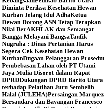
Kebangsaan
Pemkab Barito Utara
Diminta Periksa Kesehatan Hewan
Kurban Jelang Idul Adha
Ketua
Dewan Dorong ASN Tetap Terapkan
Nilai BerAKHLAK dan Semangat
Bangga Melayani Bangsa
Taufik
Nugraha : Dinas Pertanian Harus
Segera Cek Kesehatan Hewan
Kurban
Dugaan Pelanggaran Prosedur
Pembebasan Lahan oleh PT Utami
Jaya Mulia Disorot dalam Rapat
DPRD
Dukungan DPRD Barito Utara
terhadap Pelatihan Juru Sembelih
Halal (JULEHA)
Persaingan Marquez
Bersaudara dan Bayangan Francesco