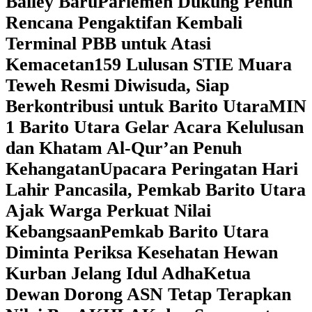
Bailey Baru
Parlemen Dukung Penuh
Rencana Pengaktifan Kembali
Terminal PBB untuk Atasi
Kemacetan
159 Lulusan STIE Muara
Teweh Resmi Diwisuda, Siap
Berkontribusi untuk Barito Utara
MIN
1 Barito Utara Gelar Acara Kelulusan
dan Khatam Al-Qur’an Penuh
Kehangatan
Upacara Peringatan Hari
Lahir Pancasila, Pemkab Barito Utara
Ajak Warga Perkuat Nilai
Kebangsaan
Pemkab Barito Utara
Diminta Periksa Kesehatan Hewan
Kurban Jelang Idul Adha
Ketua
Dewan Dorong ASN Tetap Terapkan