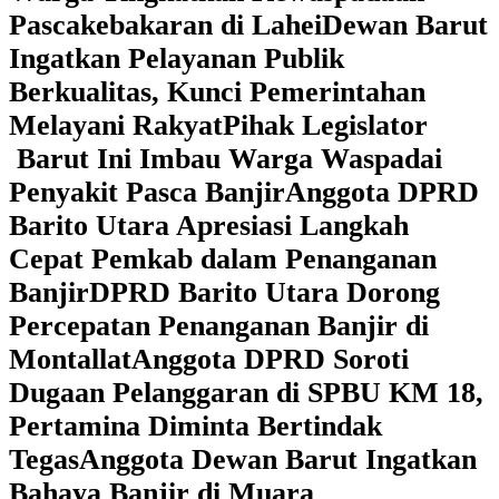
Pascakebakaran di Lahei
Dewan Barut
Ingatkan Pelayanan Publik
Berkualitas, Kunci Pemerintahan
Melayani Rakyat
Pihak Legislator
Barut Ini Imbau Warga Waspadai
Penyakit Pasca Banjir
Anggota DPRD
Barito Utara Apresiasi Langkah
Cepat Pemkab dalam Penanganan
Banjir
DPRD Barito Utara Dorong
Percepatan Penanganan Banjir di
Montallat
Anggota DPRD Soroti
Dugaan Pelanggaran di SPBU KM 18,
Pertamina Diminta Bertindak
Tegas
Anggota Dewan Barut Ingatkan
Bahaya Banjir di Muara