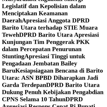
Legislatif dan Kepolisian dalam
Menciptakan Keamanan
Daerah
Apresiasi Anggota DPRD
Barito Utara terhadap STIE Muara
Teweh
DPRD Barito Utara Apresiasi
Kunjungan Tim Penggerak PKK
dalam Percepatan Penurunan
Stunting
Apresiasi Tinggi untuk
Pengadaan Jembatan Bailey
Baru
Kesiapsiagaan Bencana di Barito
Utara: ASN BPBD Diharapkan Jadi
Garda Terdepan
DPRD Barito Utara
Dukung Penuh Kebijakan Pengabdian
CPNS Selama 10 Tahun
DPRD
Apresiasi Respons Cepat Pj Bupati