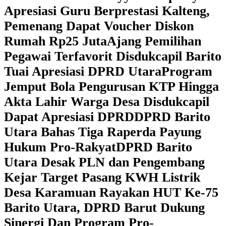
Apresiasi Guru Berprestasi Kalteng,
Pemenang Dapat Voucher Diskon
Rumah Rp25 Juta
Ajang Pemilihan
Pegawai Terfavorit Disdukcapil Barito
Tuai Apresiasi DPRD Utara
Program
Jemput Bola Pengurusan KTP Hingga
Akta Lahir Warga Desa Disdukcapil
Dapat Apresiasi DPRD
DPRD Barito
Utara Bahas Tiga Raperda Payung
Hukum Pro-Rakyat
DPRD Barito
Utara Desak PLN dan Pengembang
Kejar Target Pasang KWH Listrik
Desa Karamuan
Rayakan HUT Ke-75
Barito Utara, DPRD Barut Dukung
Sinergi Dan Program Pro-