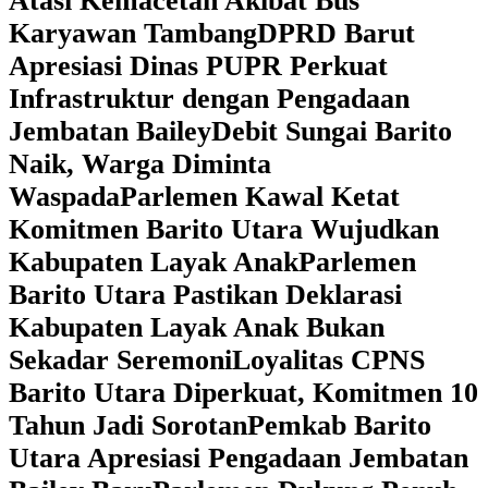
Atasi Kemacetan Akibat Bus
Karyawan Tambang
DPRD Barut
Apresiasi Dinas PUPR Perkuat
Infrastruktur dengan Pengadaan
Jembatan Bailey
Debit Sungai Barito
Naik, Warga Diminta
Waspada
Parlemen Kawal Ketat
Komitmen Barito Utara Wujudkan
Kabupaten Layak Anak
Parlemen
Barito Utara Pastikan Deklarasi
Kabupaten Layak Anak Bukan
Sekadar Seremoni
Loyalitas CPNS
Barito Utara Diperkuat, Komitmen 10
Tahun Jadi Sorotan
Pemkab Barito
Utara Apresiasi Pengadaan Jembatan