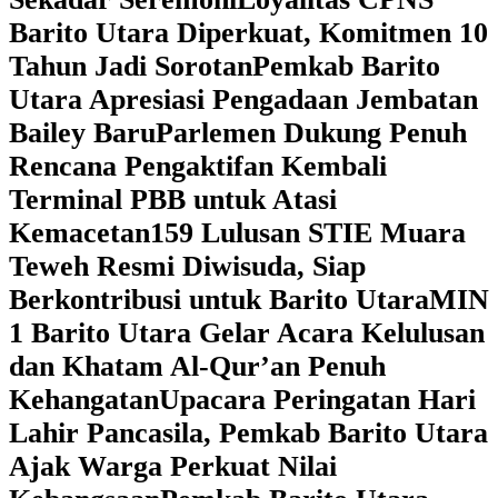
Barito Utara Diperkuat, Komitmen 10
Tahun Jadi Sorotan
Pemkab Barito
Utara Apresiasi Pengadaan Jembatan
Bailey Baru
Parlemen Dukung Penuh
Rencana Pengaktifan Kembali
Terminal PBB untuk Atasi
Kemacetan
159 Lulusan STIE Muara
Teweh Resmi Diwisuda, Siap
Berkontribusi untuk Barito Utara
MIN
1 Barito Utara Gelar Acara Kelulusan
dan Khatam Al-Qur’an Penuh
Kehangatan
Upacara Peringatan Hari
Lahir Pancasila, Pemkab Barito Utara
Ajak Warga Perkuat Nilai