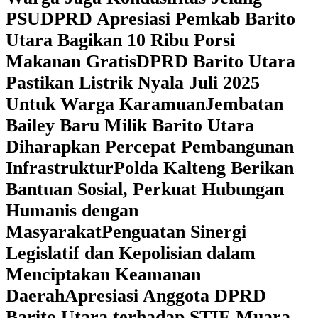
PSU
DPRD Apresiasi Pemkab Barito
Utara Bagikan 10 Ribu Porsi
Makanan Gratis
DPRD Barito Utara
Pastikan Listrik Nyala Juli 2025
Untuk Warga Karamuan
Jembatan
Bailey Baru Milik Barito Utara
Diharapkan Percepat Pembangunan
Infrastruktur
Polda Kalteng Berikan
Bantuan Sosial, Perkuat Hubungan
Humanis dengan
Masyarakat
Penguatan Sinergi
Legislatif dan Kepolisian dalam
Menciptakan Keamanan
Daerah
Apresiasi Anggota DPRD
Barito Utara terhadap STIE Muara