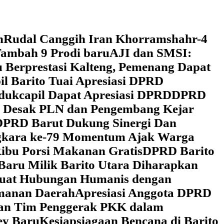
h
Rudal Canggih Iran Khorramshahr-4
ambah 9 Prodi baru
AJI dan SMSI:
 Berprestasi Kalteng, Pemenang Dapat
il Barito Tuai Apresiasi DPRD
dukcapil Dapat Apresiasi DPRD
DPRD
 Desak PLN dan Pengembang Kejar
DPRD Barut Dukung Sinergi Dan
ngkara ke-79 Momentum Ajak Warga
ibu Porsi Makanan Gratis
DPRD Barito
Baru Milik Barito Utara Diharapkan
rkuat Hubungan Humanis dengan
amanan Daerah
Apresiasi Anggota DPRD
gan Tim Penggerak PKK dalam
ey Baru
Kesiapsiagaan Bencana di Barito