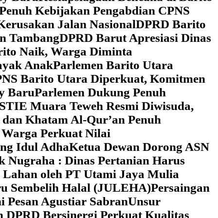
 Penuh Kebijakan Pengabdian CPNS
Kerusakan Jalan Nasional
DPRD Barito
wan Tambang
DPRD Barut Apresiasi Dinas
rito Naik, Warga Diminta
ayak Anak
Parlemen Barito Utara
PNS Barito Utara Diperkuat, Komitmen
y Baru
Parlemen Dukung Penuh
 STIE Muara Teweh Resmi Diwisuda,
n dan Khatam Al-Qur’an Penuh
 Warga Perkuat Nilai
ng Idul Adha
Ketua Dewan Dorong ASN
k Nugraha : Dinas Pertanian Harus
 Lahan oleh PT Utami Jaya Mulia
ru Sembelih Halal (JULEHA)
Persaingan
ni Pesan Agustiar Sabran
Unsur
n DPRD Bersinergi Perkuat Kualitas