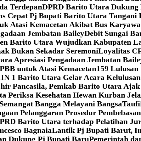
da Terdepan
DPRD Barito Utara Dukung
s Cepat Pj Bupati Barito Utara Tangani 
tuk Atasi Kemacetan Akibat Bus Karya
ngadaan Jembatan Bailey
Debit Sungai Ba
en Barito Utara Wujudkan Kabupaten L
nak Bukan Sekadar Seremoni
Loyalitas C
ara Apresiasi Pengadaan Jembatan Baile
 PBB untuk Atasi Kemacetan
159 Lulusan
IN 1 Barito Utara Gelar Acara Kelulusa
hir Pancasila, Pemkab Barito Utara Ajak
ta Periksa Kesehatan Hewan Kurban Jela
Semangat Bangga Melayani Bangsa
Taufi
gaan Pelanggaran Prosedur Pembebasan
RD Barito Utara terhadap Pelatihan Ju
ncesco Bagnaia
Lantik Pj Bupati Barut, I
an Dukung Pj Bupati Baru
Pemerintah da