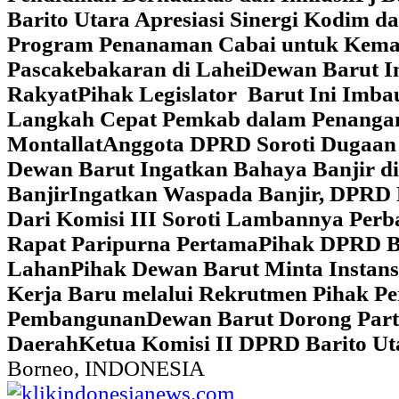
Barito Utara Apresiasi Sinergi Kodim 
Program Penanaman Cabai untuk Kema
Pascakebakaran di Lahei
Dewan Barut In
Rakyat
Pihak Legislator Barut Ini Imb
Langkah Cepat Pemkab dalam Penangan
Montallat
Anggota DPRD Soroti Dugaan 
Dewan Barut Ingatkan Bahaya Banjir d
Banjir
Ingatkan Waspada Banjir, DPRD 
Dari Komisi III Soroti Lambannya Perba
Rapat Paripurna Pertama
Pihak DPRD Ba
Lahan
Pihak Dewan Barut Minta Instan
Kerja Baru melalui Rekrutmen Pihak P
Pembangunan
Dewan Barut Dorong Part
Daerah
Ketua Komisi II DPRD Barito U
Borneo, INDONESIA