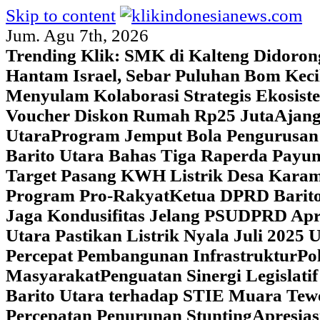
Skip to content
Jum. Agu 7th, 2026
Trending Klik:
SMK di Kalteng Didoron
Hantam Israel, Sebar Puluhan Bom Keci
Menyulam Kolaborasi Strategis Ekosis
Voucher Diskon Rumah Rp25 Juta
Ajang
Utara
Program Jemput Bola Pengurusan
Barito Utara Bahas Tiga Raperda Pay
Target Pasang KWH Listrik Desa Kar
Program Pro-Rakyat
Ketua DPRD Barito
Jaga Kondusifitas Jelang PSU
DPRD Apre
Utara Pastikan Listrik Nyala Juli 202
Percepat Pembangunan Infrastruktur
Po
Masyarakat
Penguatan Sinergi Legislat
Barito Utara terhadap STIE Muara Tew
Percepatan Penurunan Stunting
Apresias