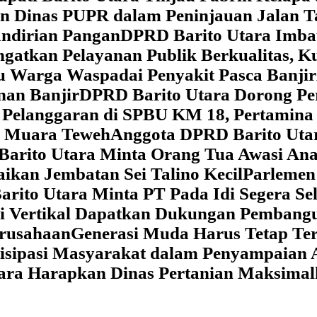
dan Dinas PUPR dalam Peninjauan Jalan
ndirian Pangan
DPRD Barito Utara Imb
gatkan Pelayanan Publik Berkualitas, K
au Warga Waspadai Penyakit Pasca Banjir
an Banjir
DPRD Barito Utara Dorong Per
Pelanggaran di SPBU KM 18, Pertamina 
i Muara Teweh
Anggota DPRD Barito Ut
Barito Utara Minta Orang Tua Awasi An
ikan Jembatan Sei Talino Kecil
Parlemen
rito Utara Minta PT Pada Idi Segera Se
si Vertikal Dapatkan Dukungan Pembang
erusahaan
Generasi Muda Harus Tetap Te
isipasi Masyarakat dalam Penyampaian 
tara Harapkan Dinas Pertanian Maksima