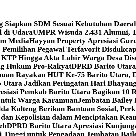
g Siapkan SDM Sesuai Kebutuhan Daera
l di Udara
UMPR Wisuda 2.431 Alumni, T
tem Media
Hayyan Property Apresiasi Guru
 Pemilihan Pegawai Terfavorit Disdukcap
 KTP Hingga Akta Lahir Warga Desa Dis
ung Hukum Pro-Rakyat
DPRD Barito Utara
amuan
Rayakan HUT Ke-75 Barito Utara, 
 Utara Jadikan Peringatan Hari Bhaya
siasi Pemkab Barito Utara Bagikan 10 R
5 Untuk Warga Karamuan
Jembatan Bailey 
lda Kalteng Berikan Bantuan Sosial, Pe
if dan Kepolisian dalam Menciptakan Ke
eh
DPRD Barito Utara Apresiasi Kunjun
i Tinggi untuk Pengadaan Jembatan Bail