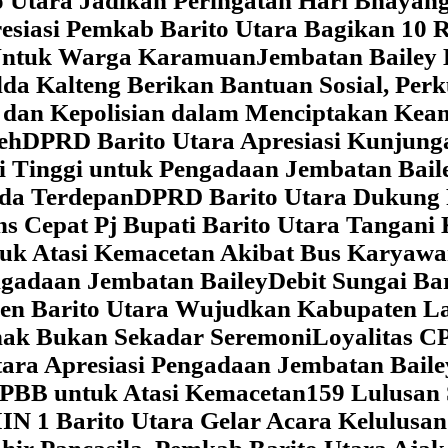
 Utara Jadikan Peringatan Hari Bhaya
siasi Pemkab Barito Utara Bagikan 10 R
5 Untuk Warga Karamuan
Jembatan Bailey 
lda Kalteng Berikan Bantuan Sosial, Pe
if dan Kepolisian dalam Menciptakan Ke
eh
DPRD Barito Utara Apresiasi Kunjun
i Tinggi untuk Pengadaan Jembatan Bail
da Terdepan
DPRD Barito Utara Dukung
s Cepat Pj Bupati Barito Utara Tangani 
tuk Atasi Kemacetan Akibat Bus Karya
ngadaan Jembatan Bailey
Debit Sungai Ba
en Barito Utara Wujudkan Kabupaten L
nak Bukan Sekadar Seremoni
Loyalitas C
ara Apresiasi Pengadaan Jembatan Baile
 PBB untuk Atasi Kemacetan
159 Lulusan
IN 1 Barito Utara Gelar Acara Kelulusa