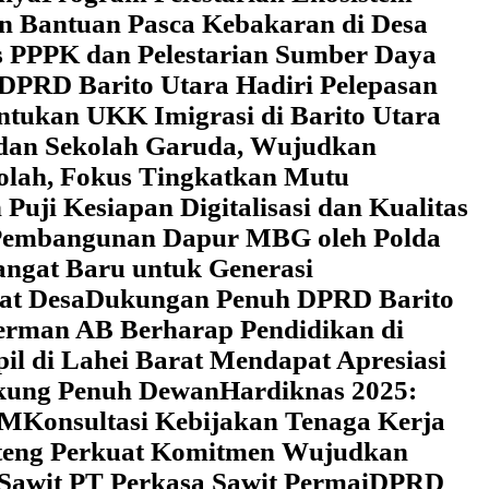
an Bantuan Pasca Kebakaran di Desa
 PPPK dan Pelestarian Sumber Daya
DPRD Barito Utara Hadiri Pelepasan
tukan UKK Imigrasi di Barito Utara
 dan Sekolah Garuda, Wujudkan
kolah, Fokus Tingkatkan Mutu
uji Kesiapan Digitalisasi dan Kualitas
i Pembangunan Dapur MBG oleh Polda
ngat Baru untuk Generasi
at Desa
Dukungan Penuh DPRD Barito
erman AB Berharap Pendidikan di
l di Lahei Barat Mendapat Apresiasi
ukung Penuh Dewan
Hardiknas 2025:
DM
Konsultasi Kebijakan Tenaga Kerja
lteng Perkuat Komitmen Wujudkan
 Sawit PT Perkasa Sawit Permai
DPRD