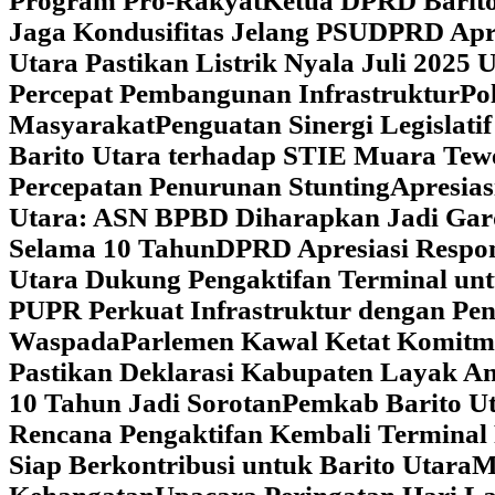
Program Pro-Rakyat
Ketua DPRD Barito
Jaga Kondusifitas Jelang PSU
DPRD Apre
Utara Pastikan Listrik Nyala Juli 202
Percepat Pembangunan Infrastruktur
Po
Masyarakat
Penguatan Sinergi Legislat
Barito Utara terhadap STIE Muara Tew
Percepatan Penurunan Stunting
Apresias
Utara: ASN BPBD Diharapkan Jadi Gar
Selama 10 Tahun
DPRD Apresiasi Respon
Utara Dukung Pengaktifan Terminal un
PUPR Perkuat Infrastruktur dengan Pe
Waspada
Parlemen Kawal Ketat Komitm
Pastikan Deklarasi Kabupaten Layak A
10 Tahun Jadi Sorotan
Pemkab Barito Ut
Rencana Pengaktifan Kembali Terminal
Siap Berkontribusi untuk Barito Utara
M