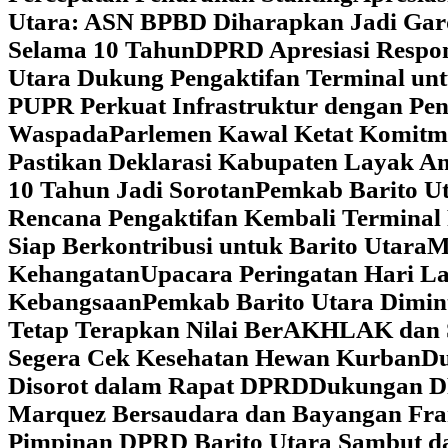
Utara: ASN BPBD Diharapkan Jadi Gar
Selama 10 Tahun
DPRD Apresiasi Respon
Utara Dukung Pengaktifan Terminal un
PUPR Perkuat Infrastruktur dengan Pe
Waspada
Parlemen Kawal Ketat Komitm
Pastikan Deklarasi Kabupaten Layak A
10 Tahun Jadi Sorotan
Pemkab Barito Ut
Rencana Pengaktifan Kembali Terminal
Siap Berkontribusi untuk Barito Utara
M
Kehangatan
Upacara Peringatan Hari La
Kebangsaan
Pemkab Barito Utara Dimin
Tetap Terapkan Nilai BerAKHLAK dan 
Segera Cek Kesehatan Hewan Kurban
Du
Disorot dalam Rapat DPRD
Dukungan DP
Marquez Bersaudara dan Bayangan Fra
Pimpinan DPRD Barito Utara Sambut d