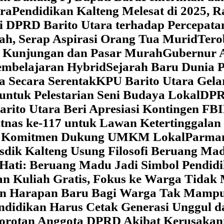
ara
‎Pendidikan Kalteng Melesat di 2025, 
si DPRD Barito Utara terhadap Percepat
ah, Serap Aspirasi Orang Tua Murid
‎Ter
t Kunjungan dan Pasar Murah
Gubernur A
embelajaran Hybrid
Sejarah Baru Dunia P
a Secara Serentak
KPU Barito Utara Gela
ntuk Pelestarian Seni Budaya Lokal
DPRD
arito Utara Beri Apresiasi Kontingen FB
tnas ke-117 untuk Lawan Ketertinggalan
kan Komitmen Dukung UMKM Lokal
Parman
sdik Kalteng Usung Filosofi Beruang M
e Hati: Beruang Madu Jadi Simbol Pendi
an Kuliah Gratis, Fokus ke Warga Tida
kan Harapan Baru Bagi Warga Tak Mamp
ndidikan Harus Cetak Generasi Unggul d
Sorotan Anggota DPRD Akibat Kerusaka