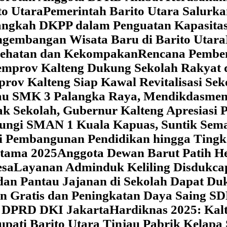
o Utara
Pemerintah Barito Utara Salurk
angkah DKPP dalam Penguatan Kapasitas
ngembangan Wisata Baru di Barito Utara
esehatan dan Kekompakan
Rencana Pemben
Pemprov Kalteng Dukung Sekolah Rakyat
prov Kalteng Siap Kawal Revitalisasi Se
jau SMK 3 Palangka Raya, Mendikdasmen P
ak Sekolah, Gubernur Kalteng Apresias
jungi SMAN 1 Kuala Kapuas, Suntik Sema
si Pembangunan Pendidikan hingga Tingk
atama 2025
Anggota Dewan Barut Patih H
esa
Layanan Adminduk Keliling Disdukcapi
 dan Pantau Jajanan di Sekolah Dapat D
an Gratis dan Peningkatan Daya Saing S
i DPRD DKI Jakarta
Hardiknas 2025: Ka
upati Barito Utara Tinjau Pabrik Kelapa