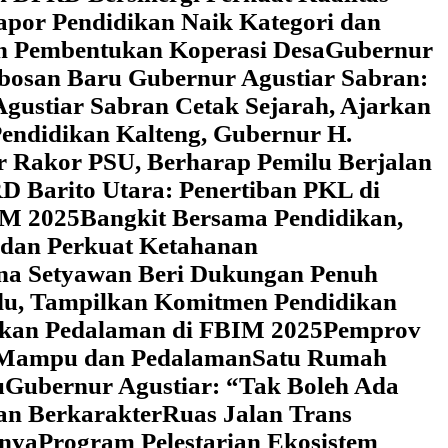
Rapor Pendidikan Naik Kategori dan
an Pembentukan Koperasi Desa
‎Gubernur
obosan Baru Gubernur Agustiar Sabran:
gustiar Sabran Cetak Sejarah, Ajarkan
endidikan Kalteng, Gubernur H.
r Rakor PSU, Berharap Pemilu Berjalan
 Barito Utara: Penertiban PKL di
IM 2025
‎Bangkit Bersama Pendidikan,
 dan Perkuat Ketahanan
a Setyawan Beri Dukungan Penuh
adu, Tampilkan Komitmen Pendidikan
dikan Pedalaman di FBIM 2025
‎Pemprov
k Mampu dan Pedalaman
‎Satu Rumah
u
‎Gubernur Agustiar: “Tak Boleh Ada
an Berkarakter
Ruas Jalan Trans
nnya
Program Pelestarian Ekosistem