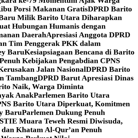
ngkara ke-79 Momentum Ajak Warga
ibu Porsi Makanan Gratis
DPRD Barito
Baru Milik Barito Utara Diharapkan
rkuat Hubungan Humanis dengan
amanan Daerah
Apresiasi Anggota DPRD
gan Tim Penggerak PKK dalam
ey Baru
Kesiapsiagaan Bencana di Barito
 Penuh Kebijakan Pengabdian CPNS
Kerusakan Jalan Nasional
DPRD Barito
wan Tambang
DPRD Barut Apresiasi Dinas
rito Naik, Warga Diminta
ayak Anak
Parlemen Barito Utara
PNS Barito Utara Diperkuat, Komitmen
y Baru
Parlemen Dukung Penuh
 STIE Muara Teweh Resmi Diwisuda,
n dan Khatam Al-Qur’an Penuh