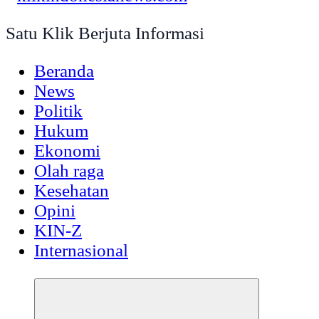
Satu Klik Berjuta Informasi
Beranda
News
Politik
Hukum
Ekonomi
Olah raga
Kesehatan
Opini
KIN-Z
Internasional