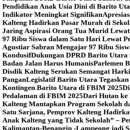
Pendidikan Anak Usia Dini di Barito Ut
Indikator Meningkat Signifikan
Apresia
Kalteng Hadirkan Pasar Murah di Sekol
Jaring Aspirasi Orang Tua Murid Lewa
97 Ribu Siswa dalam Satu Hari Lewat P
Agustiar Sabran Mengajar 97 Ribu Sisw
Kondusif
Dukungan DPRD Barito Utara u
Badan Jalan Harus Humanis
Parlemen B
Disdik Kalteng Serukan Semangat Harki
Pangan
Legislatif Barito Utara Tegas
Kontingen Barito Utara di FBIM 2025
Di
Pedalaman di FBIM 2025
‎Dari Hutan k
Kalteng Mantapkan Program Sekolah d
Satu Sarjana, Pemprov Kalteng Hadir
Anak Kalteng yang Tidak Sekolah” – Pe
Kalimantan-Benangin -Lampeong jadi 