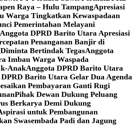
 Tapen Raya – Hulu Tampang
Apresiasi
au Warga Tingkatkan Kewaspadaan
unci Pemerintahan Melayani
Anggota DPRD Barito Utara Apresiasi
cepatan Penanganan Banjir di
Diminta Bertindak Tegas
Anggota
ara Imbau Warga Waspada
ak-Anak
Anggota DPRD Barito Utara
 DPRD Barito Utara Gelar Dua Agenda
lesaikan Pembayaran Ganti Rugi
unan
Pihak Dewan Dukung Peluang
rus Berkarya Demi Dukung
Aspirasi untuk Pembangunan
lkan Swasembada Padi dan Jagung