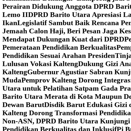
Perairan Didukung Anggota DPRD Barit
Lemo II
DPRD Barito Utara Apresiasi L
Ikan
Legislatif Sambut Baik Rencana Pe
Jemaah Calon Haji, Beri Pesan Jaga K
Mendapat Dukungan Kuat dari DPRD
‎
Pemerataan Pendidikan Berkualitas
‎Pem
Pendidikan Sesuai Arahan Presiden
‎Tin
Lulusan Vokasi Kalteng
‎Dukung Gizi An
Kalteng
‎Gubernur Agustiar Sabran Kun
Muda
‎Pemprov Kalteng Dorong Integra
Utara untuk Pelatihan Satpam Gada Pr
Barito Utara Merata di Kota Maupun D
Dewan Barut
Disdik Barut Edukasi Gizi
Kalteng Dorong Transformasi Pendidik
Non-ASN, DPRD Barito Utara Kunjung
Pendidikan Berkualitas dan Inklusif
Pj B