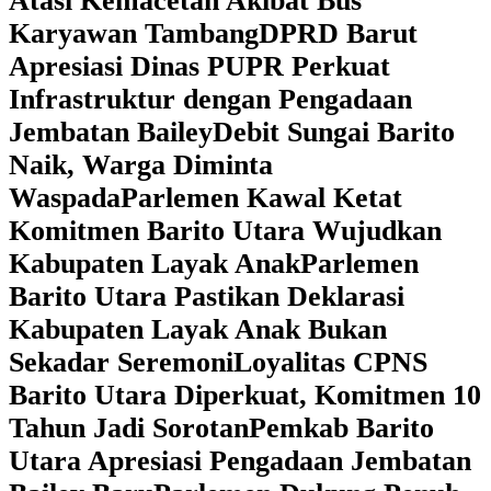
Atasi Kemacetan Akibat Bus
Karyawan Tambang
DPRD Barut
Apresiasi Dinas PUPR Perkuat
Infrastruktur dengan Pengadaan
Jembatan Bailey
Debit Sungai Barito
Naik, Warga Diminta
Waspada
Parlemen Kawal Ketat
Komitmen Barito Utara Wujudkan
Kabupaten Layak Anak
Parlemen
Barito Utara Pastikan Deklarasi
Kabupaten Layak Anak Bukan
Sekadar Seremoni
Loyalitas CPNS
Barito Utara Diperkuat, Komitmen 10
Tahun Jadi Sorotan
Pemkab Barito
Utara Apresiasi Pengadaan Jembatan