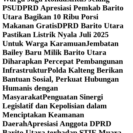
PSU
DPRD Apresiasi Pemkab Barito
Utara Bagikan 10 Ribu Porsi
Makanan Gratis
DPRD Barito Utara
Pastikan Listrik Nyala Juli 2025
Untuk Warga Karamuan
Jembatan
Bailey Baru Milik Barito Utara
Diharapkan Percepat Pembangunan
Infrastruktur
Polda Kalteng Berikan
Bantuan Sosial, Perkuat Hubungan
Humanis dengan
Masyarakat
Penguatan Sinergi
Legislatif dan Kepolisian dalam
Menciptakan Keamanan
Daerah
Apresiasi Anggota DPRD
Barito Utara terhadap STIE Muara