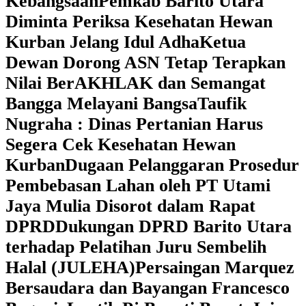
Kebangsaan
Pemkab Barito Utara
Diminta Periksa Kesehatan Hewan
Kurban Jelang Idul Adha
Ketua
Dewan Dorong ASN Tetap Terapkan
Nilai BerAKHLAK dan Semangat
Bangga Melayani Bangsa
Taufik
Nugraha : Dinas Pertanian Harus
Segera Cek Kesehatan Hewan
Kurban
Dugaan Pelanggaran Prosedur
Pembebasan Lahan oleh PT Utami
Jaya Mulia Disorot dalam Rapat
DPRD
Dukungan DPRD Barito Utara
terhadap Pelatihan Juru Sembelih
Halal (JULEHA)
Persaingan Marquez
Bersaudara dan Bayangan Francesco