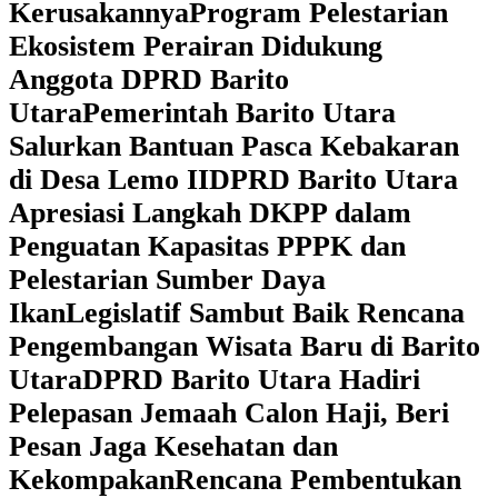
Kerusakannya
Program Pelestarian
Ekosistem Perairan Didukung
Anggota DPRD Barito
Utara
Pemerintah Barito Utara
Salurkan Bantuan Pasca Kebakaran
di Desa Lemo II
DPRD Barito Utara
Apresiasi Langkah DKPP dalam
Penguatan Kapasitas PPPK dan
Pelestarian Sumber Daya
Ikan
Legislatif Sambut Baik Rencana
Pengembangan Wisata Baru di Barito
Utara
DPRD Barito Utara Hadiri
Pelepasan Jemaah Calon Haji, Beri
Pesan Jaga Kesehatan dan
Kekompakan
Rencana Pembentukan