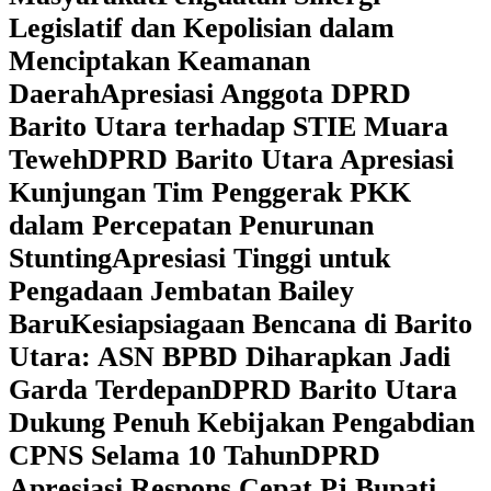
Legislatif dan Kepolisian dalam
Menciptakan Keamanan
Daerah
Apresiasi Anggota DPRD
Barito Utara terhadap STIE Muara
Teweh
DPRD Barito Utara Apresiasi
Kunjungan Tim Penggerak PKK
dalam Percepatan Penurunan
Stunting
Apresiasi Tinggi untuk
Pengadaan Jembatan Bailey
Baru
Kesiapsiagaan Bencana di Barito
Utara: ASN BPBD Diharapkan Jadi
Garda Terdepan
DPRD Barito Utara
Dukung Penuh Kebijakan Pengabdian
CPNS Selama 10 Tahun
DPRD
Apresiasi Respons Cepat Pj Bupati