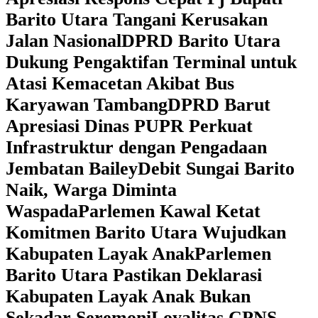
Barito Utara Tangani Kerusakan
Jalan Nasional
DPRD Barito Utara
Dukung Pengaktifan Terminal untuk
Atasi Kemacetan Akibat Bus
Karyawan Tambang
DPRD Barut
Apresiasi Dinas PUPR Perkuat
Infrastruktur dengan Pengadaan
Jembatan Bailey
Debit Sungai Barito
Naik, Warga Diminta
Waspada
Parlemen Kawal Ketat
Komitmen Barito Utara Wujudkan
Kabupaten Layak Anak
Parlemen
Barito Utara Pastikan Deklarasi
Kabupaten Layak Anak Bukan
Sekadar Seremoni
Loyalitas CPNS