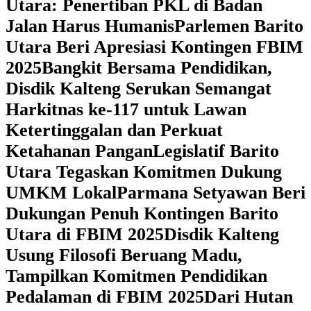
Utara: Penertiban PKL di Badan
Jalan Harus Humanis
Parlemen Barito
Utara Beri Apresiasi Kontingen FBIM
2025
‎Bangkit Bersama Pendidikan,
Disdik Kalteng Serukan Semangat
Harkitnas ke-117 untuk Lawan
Ketertinggalan dan Perkuat
Ketahanan Pangan
Legislatif Barito
Utara Tegaskan Komitmen Dukung
UMKM Lokal
Parmana Setyawan Beri
Dukungan Penuh Kontingen Barito
Utara di FBIM 2025
Disdik Kalteng
Usung Filosofi Beruang Madu,
Tampilkan Komitmen Pendidikan
Pedalaman di FBIM 2025
‎Dari Hutan