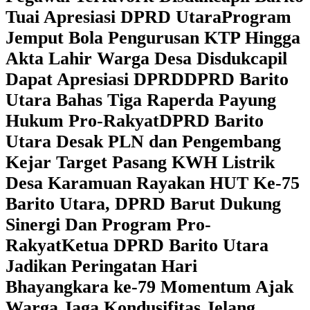
Tuai Apresiasi DPRD Utara
Program
Jemput Bola Pengurusan KTP Hingga
Akta Lahir Warga Desa Disdukcapil
Dapat Apresiasi DPRD
DPRD Barito
Utara Bahas Tiga Raperda Payung
Hukum Pro-Rakyat
DPRD Barito
Utara Desak PLN dan Pengembang
Kejar Target Pasang KWH Listrik
Desa Karamuan
Rayakan HUT Ke-75
Barito Utara, DPRD Barut Dukung
Sinergi Dan Program Pro-
Rakyat
Ketua DPRD Barito Utara
Jadikan Peringatan Hari
Bhayangkara ke-79 Momentum Ajak
Warga Jaga Kondusifitas Jelang