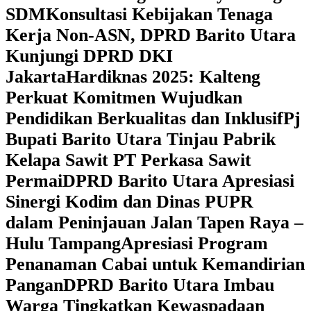
SDM
Konsultasi Kebijakan Tenaga
Kerja Non-ASN, DPRD Barito Utara
Kunjungi DPRD DKI
Jakarta
Hardiknas 2025: Kalteng
Perkuat Komitmen Wujudkan
Pendidikan Berkualitas dan Inklusif
Pj
Bupati Barito Utara Tinjau Pabrik
Kelapa Sawit PT Perkasa Sawit
Permai
DPRD Barito Utara Apresiasi
Sinergi Kodim dan Dinas PUPR
dalam Peninjauan Jalan Tapen Raya –
Hulu Tampang
Apresiasi Program
Penanaman Cabai untuk Kemandirian
Pangan
DPRD Barito Utara Imbau
Warga Tingkatkan Kewaspadaan