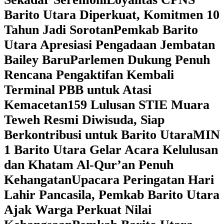
Barito Utara Diperkuat, Komitmen 10
Tahun Jadi Sorotan
Pemkab Barito
Utara Apresiasi Pengadaan Jembatan
Bailey Baru
Parlemen Dukung Penuh
Rencana Pengaktifan Kembali
Terminal PBB untuk Atasi
Kemacetan
159 Lulusan STIE Muara
Teweh Resmi Diwisuda, Siap
Berkontribusi untuk Barito Utara
MIN
1 Barito Utara Gelar Acara Kelulusan
dan Khatam Al-Qur’an Penuh
Kehangatan
Upacara Peringatan Hari
Lahir Pancasila, Pemkab Barito Utara
Ajak Warga Perkuat Nilai