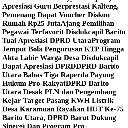
Apresiasi Guru Berprestasi Kalteng,
Pemenang Dapat Voucher Diskon
Rumah Rp25 Juta
Ajang Pemilihan
Pegawai Terfavorit Disdukcapil Barito
Tuai Apresiasi DPRD Utara
Program
Jemput Bola Pengurusan KTP Hingga
Akta Lahir Warga Desa Disdukcapil
Dapat Apresiasi DPRD
DPRD Barito
Utara Bahas Tiga Raperda Payung
Hukum Pro-Rakyat
DPRD Barito
Utara Desak PLN dan Pengembang
Kejar Target Pasang KWH Listrik
Desa Karamuan
Rayakan HUT Ke-75
Barito Utara, DPRD Barut Dukung
Sinergi Dan Program Pro-