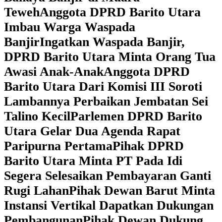
Teweh
Anggota DPRD Barito Utara
Imbau Warga Waspada
Banjir
Ingatkan Waspada Banjir,
DPRD Barito Utara Minta Orang Tua
Awasi Anak-Anak
Anggota DPRD
Barito Utara Dari Komisi III Soroti
Lambannya Perbaikan Jembatan Sei
Talino Kecil
Parlemen DPRD Barito
Utara Gelar Dua Agenda Rapat
Paripurna Pertama
Pihak DPRD
Barito Utara Minta PT Pada Idi
Segera Selesaikan Pembayaran Ganti
Rugi Lahan
Pihak Dewan Barut Minta
Instansi Vertikal Dapatkan Dukungan
Pembangunan
Pihak Dewan Dukung