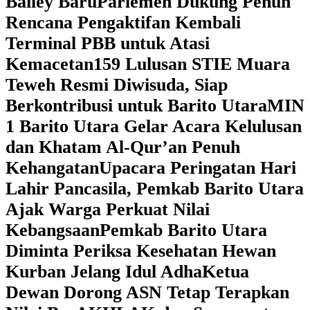
Bailey Baru
Parlemen Dukung Penuh
Rencana Pengaktifan Kembali
Terminal PBB untuk Atasi
Kemacetan
159 Lulusan STIE Muara
Teweh Resmi Diwisuda, Siap
Berkontribusi untuk Barito Utara
MIN
1 Barito Utara Gelar Acara Kelulusan
dan Khatam Al-Qur’an Penuh
Kehangatan
Upacara Peringatan Hari
Lahir Pancasila, Pemkab Barito Utara
Ajak Warga Perkuat Nilai
Kebangsaan
Pemkab Barito Utara
Diminta Periksa Kesehatan Hewan
Kurban Jelang Idul Adha
Ketua
Dewan Dorong ASN Tetap Terapkan