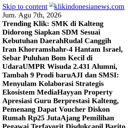
Skip to content
Jum. Agu 7th, 2026
Trending Klik:
SMK di Kalteng
Didorong Siapkan SDM Sesuai
Kebutuhan Daerah
Rudal Canggih
Iran Khorramshahr-4 Hantam Israel,
Sebar Puluhan Bom Kecil di
Udara
UMPR Wisuda 2.431 Alumni,
Tambah 9 Prodi baru
AJI dan SMSI:
Menyulam Kolaborasi Strategis
Ekosistem Media
Hayyan Property
Apresiasi Guru Berprestasi Kalteng,
Pemenang Dapat Voucher Diskon
Rumah Rp25 Juta
Ajang Pemilihan
Pegawai Terfavorit Disdukcapil Barito