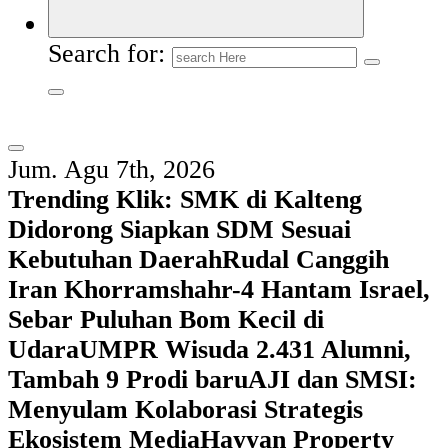
Search for:
Jum. Agu 7th, 2026
Trending Klik:
SMK di Kalteng
Didorong Siapkan SDM Sesuai
Kebutuhan Daerah
Rudal Canggih
Iran Khorramshahr-4 Hantam Israel,
Sebar Puluhan Bom Kecil di
Udara
UMPR Wisuda 2.431 Alumni,
Tambah 9 Prodi baru
AJI dan SMSI:
Menyulam Kolaborasi Strategis
Ekosistem Media
Hayyan Property