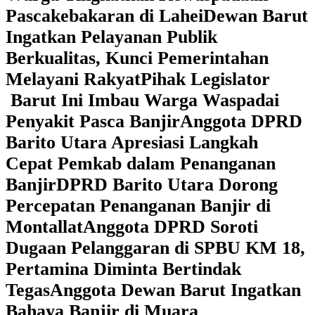
Pascakebakaran di Lahei
Dewan Barut
Ingatkan Pelayanan Publik
Berkualitas, Kunci Pemerintahan
Melayani Rakyat
Pihak Legislator
Barut Ini Imbau Warga Waspadai
Penyakit Pasca Banjir
Anggota DPRD
Barito Utara Apresiasi Langkah
Cepat Pemkab dalam Penanganan
Banjir
DPRD Barito Utara Dorong
Percepatan Penanganan Banjir di
Montallat
Anggota DPRD Soroti
Dugaan Pelanggaran di SPBU KM 18,
Pertamina Diminta Bertindak
Tegas
Anggota Dewan Barut Ingatkan
Bahaya Banjir di Muara