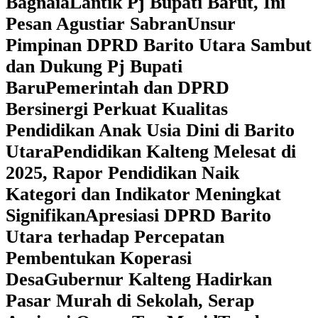
Bagnaia
Lantik Pj Bupati Barut, Ini
Pesan Agustiar Sabran
Unsur
Pimpinan DPRD Barito Utara Sambut
dan Dukung Pj Bupati
Baru
Pemerintah dan DPRD
Bersinergi Perkuat Kualitas
Pendidikan Anak Usia Dini di Barito
Utara
‎Pendidikan Kalteng Melesat di
2025, Rapor Pendidikan Naik
Kategori dan Indikator Meningkat
Signifikan
Apresiasi DPRD Barito
Utara terhadap Percepatan
Pembentukan Koperasi
Desa
‎Gubernur Kalteng Hadirkan
Pasar Murah di Sekolah, Serap