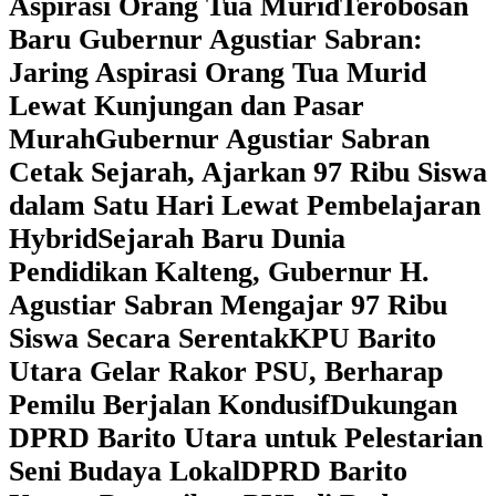
Aspirasi Orang Tua Murid
‎Terobosan
Baru Gubernur Agustiar Sabran:
Jaring Aspirasi Orang Tua Murid
Lewat Kunjungan dan Pasar
Murah
Gubernur Agustiar Sabran
Cetak Sejarah, Ajarkan 97 Ribu Siswa
dalam Satu Hari Lewat Pembelajaran
Hybrid
Sejarah Baru Dunia
Pendidikan Kalteng, Gubernur H.
Agustiar Sabran Mengajar 97 Ribu
Siswa Secara Serentak
KPU Barito
Utara Gelar Rakor PSU, Berharap
Pemilu Berjalan Kondusif
Dukungan
DPRD Barito Utara untuk Pelestarian
Seni Budaya Lokal
DPRD Barito