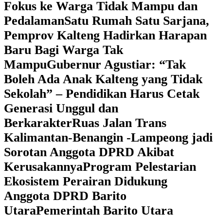
Fokus ke Warga Tidak Mampu dan
Pedalaman
‎Satu Rumah Satu Sarjana,
Pemprov Kalteng Hadirkan Harapan
Baru Bagi Warga Tak
Mampu
‎Gubernur Agustiar: “Tak
Boleh Ada Anak Kalteng yang Tidak
Sekolah” – Pendidikan Harus Cetak
Generasi Unggul dan
Berkarakter
Ruas Jalan Trans
Kalimantan-Benangin -Lampeong jadi
Sorotan Anggota DPRD Akibat
Kerusakannya
Program Pelestarian
Ekosistem Perairan Didukung
Anggota DPRD Barito
Utara
Pemerintah Barito Utara