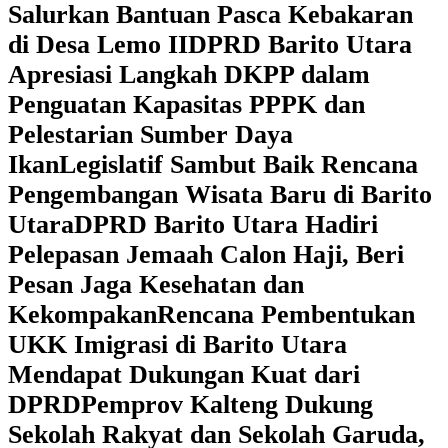
Salurkan Bantuan Pasca Kebakaran
di Desa Lemo II
DPRD Barito Utara
Apresiasi Langkah DKPP dalam
Penguatan Kapasitas PPPK dan
Pelestarian Sumber Daya
Ikan
Legislatif Sambut Baik Rencana
Pengembangan Wisata Baru di Barito
Utara
DPRD Barito Utara Hadiri
Pelepasan Jemaah Calon Haji, Beri
Pesan Jaga Kesehatan dan
Kekompakan
Rencana Pembentukan
UKK Imigrasi di Barito Utara
Mendapat Dukungan Kuat dari
DPRD
‎Pemprov Kalteng Dukung
Sekolah Rakyat dan Sekolah Garuda,