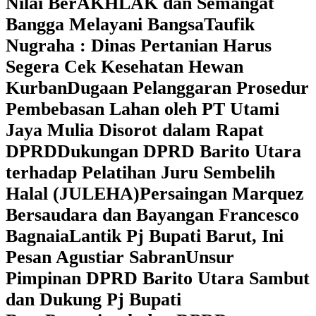
Nilai BerAKHLAK dan Semangat
Bangga Melayani Bangsa
Taufik
Nugraha : Dinas Pertanian Harus
Segera Cek Kesehatan Hewan
Kurban
Dugaan Pelanggaran Prosedur
Pembebasan Lahan oleh PT Utami
Jaya Mulia Disorot dalam Rapat
DPRD
Dukungan DPRD Barito Utara
terhadap Pelatihan Juru Sembelih
Halal (JULEHA)
Persaingan Marquez
Bersaudara dan Bayangan Francesco
Bagnaia
Lantik Pj Bupati Barut, Ini
Pesan Agustiar Sabran
Unsur
Pimpinan DPRD Barito Utara Sambut
dan Dukung Pj Bupati