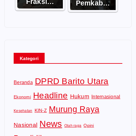
Fraksi…
Pemkab…
Kategori
DPRD Barito Utara
Beranda
Headline
Hukum
Internasional
Ekonomi
Murung Raya
KIN-Z
Kesehatan
News
Nasional
Opini
Olah raga