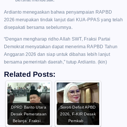
Ardianto menegaskan bahwa penyampaian RAPBD
2026 merupakan tindak lanjut dari KUA-PPAS yang telah
disepakati bersama sebelumnya.
“Dengan mengharap ridho Allah SWT, Fraksi Partai
Demokrat menyatakan dapat menerima RAPBD Tahun
Anggaran 2026 dan siap untuk dibahas lebih lanjut
bersama pemerintah daerah,” tutup Ardianto. (kin)
Related Posts:
DPRD Barito Utara
Soroti Defisit APBD
Desak Pemerataan
2026, F-KIR Desak
Belanja: Fraksi…
Pemkab…