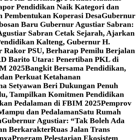
Rapor Pendidikan Naik Kategori dan
an Pembentukan Koperasi Desa
‎Gubernur
obosan Baru Gubernur Agustiar Sabran:
gustiar Sabran Cetak Sejarah, Ajarkan
endidikan Kalteng, Gubernur H.
r Rakor PSU, Berharap Pemilu Berjalan
 Barito Utara: Penertiban PKL di
IM 2025
‎Bangkit Bersama Pendidikan,
 dan Perkuat Ketahanan
a Setyawan Beri Dukungan Penuh
adu, Tampilkan Komitmen Pendidikan
dikan Pedalaman di FBIM 2025
‎Pemprov
k Mampu dan Pedalaman
‎Satu Rumah
u
‎Gubernur Agustiar: “Tak Boleh Ada
an Berkarakter
Ruas Jalan Trans
nnya
Program Pelestarian Ekosistem