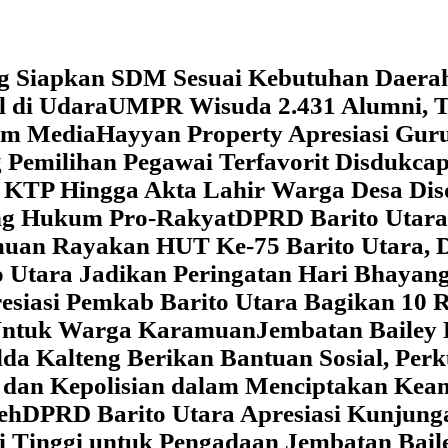
g Siapkan SDM Sesuai Kebutuhan Daera
l di Udara
UMPR Wisuda 2.431 Alumni, T
tem Media
Hayyan Property Apresiasi Guru
 Pemilihan Pegawai Terfavorit Disdukcap
 KTP Hingga Akta Lahir Warga Desa Dis
ung Hukum Pro-Rakyat
DPRD Barito Utara
amuan
Rayakan HUT Ke-75 Barito Utara, 
 Utara Jadikan Peringatan Hari Bhaya
siasi Pemkab Barito Utara Bagikan 10 R
5 Untuk Warga Karamuan
Jembatan Bailey 
lda Kalteng Berikan Bantuan Sosial, Pe
if dan Kepolisian dalam Menciptakan Ke
eh
DPRD Barito Utara Apresiasi Kunjun
i Tinggi untuk Pengadaan Jembatan Bail