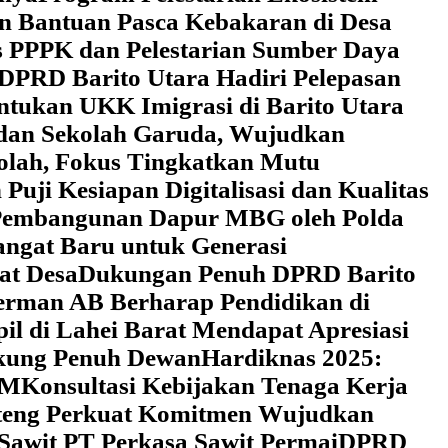
an Bantuan Pasca Kebakaran di Desa
 PPPK dan Pelestarian Sumber Daya
DPRD Barito Utara Hadiri Pelepasan
tukan UKK Imigrasi di Barito Utara
 dan Sekolah Garuda, Wujudkan
kolah, Fokus Tingkatkan Mutu
uji Kesiapan Digitalisasi dan Kualitas
i Pembangunan Dapur MBG oleh Polda
ngat Baru untuk Generasi
at Desa
Dukungan Penuh DPRD Barito
erman AB Berharap Pendidikan di
l di Lahei Barat Mendapat Apresiasi
ukung Penuh Dewan
Hardiknas 2025:
DM
Konsultasi Kebijakan Tenaga Kerja
lteng Perkuat Komitmen Wujudkan
 Sawit PT Perkasa Sawit Permai
DPRD