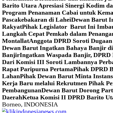
Barito Utara Apresiasi Sinergi Kodim 
Program Penanaman Cabai untuk Kema
Pascakebakaran di Lahei
Dewan Barut In
Rakyat
Pihak Legislator Barut Ini Imb
Langkah Cepat Pemkab dalam Penangan
Montallat
Anggota DPRD Soroti Dugaan 
Dewan Barut Ingatkan Bahaya Banjir d
Banjir
Ingatkan Waspada Banjir, DPRD 
Dari Komisi III Soroti Lambannya Perba
Rapat Paripurna Pertama
Pihak DPRD Ba
Lahan
Pihak Dewan Barut Minta Instan
Kerja Baru melalui Rekrutmen Pihak P
Pembangunan
Dewan Barut Dorong Part
Daerah
Ketua Komisi II DPRD Barito U
Borneo, INDONESIA