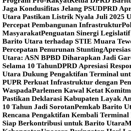
Program Pro-Rakyat
Ketua DPRD Barito
Jaga Kondusifitas Jelang PSU
DPRD Apre
Utara Pastikan Listrik Nyala Juli 202
Percepat Pembangunan Infrastruktur
Po
Masyarakat
Penguatan Sinergi Legislat
Barito Utara terhadap STIE Muara Tew
Percepatan Penurunan Stunting
Apresias
Utara: ASN BPBD Diharapkan Jadi Gar
Selama 10 Tahun
DPRD Apresiasi Respon
Utara Dukung Pengaktifan Terminal un
PUPR Perkuat Infrastruktur dengan Pe
Waspada
Parlemen Kawal Ketat Komitm
Pastikan Deklarasi Kabupaten Layak A
10 Tahun Jadi Sorotan
Pemkab Barito Ut
Rencana Pengaktifan Kembali Terminal
Siap Berkontribusi untuk Barito Utara
M