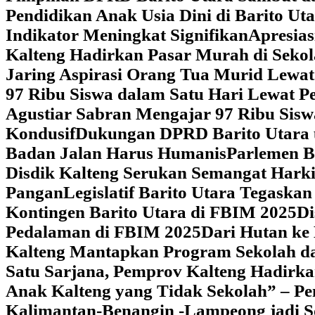
Pendidikan Anak Usia Dini di Barito Ut
Indikator Meningkat Signifikan
Apresia
Kalteng Hadirkan Pasar Murah di Sekol
Jaring Aspirasi Orang Tua Murid Lewa
97 Ribu Siswa dalam Satu Hari Lewat P
Agustiar Sabran Mengajar 97 Ribu Sisw
Kondusif
Dukungan DPRD Barito Utara u
Badan Jalan Harus Humanis
Parlemen B
Disdik Kalteng Serukan Semangat Harki
Pangan
Legislatif Barito Utara Tegas
Kontingen Barito Utara di FBIM 2025
Di
Pedalaman di FBIM 2025
‎Dari Hutan k
Kalteng Mantapkan Program Sekolah d
Satu Sarjana, Pemprov Kalteng Hadir
Anak Kalteng yang Tidak Sekolah” – Pe
Kalimantan-Benangin -Lampeong jadi 