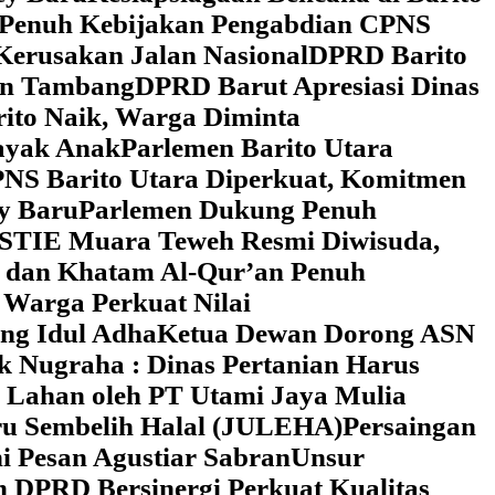
 Penuh Kebijakan Pengabdian CPNS
Kerusakan Jalan Nasional
DPRD Barito
wan Tambang
DPRD Barut Apresiasi Dinas
rito Naik, Warga Diminta
ayak Anak
Parlemen Barito Utara
PNS Barito Utara Diperkuat, Komitmen
y Baru
Parlemen Dukung Penuh
 STIE Muara Teweh Resmi Diwisuda,
n dan Khatam Al-Qur’an Penuh
 Warga Perkuat Nilai
ng Idul Adha
Ketua Dewan Dorong ASN
k Nugraha : Dinas Pertanian Harus
 Lahan oleh PT Utami Jaya Mulia
ru Sembelih Halal (JULEHA)
Persaingan
ni Pesan Agustiar Sabran
Unsur
n DPRD Bersinergi Perkuat Kualitas