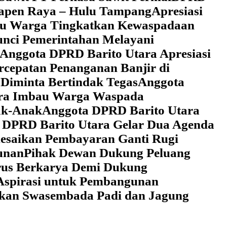
 Tapen Raya – Hulu Tampang
Apresiasi
au Warga Tingkatkan Kewaspadaan
unci Pemerintahan Melayani
Anggota DPRD Barito Utara Apresiasi
cepatan Penanganan Banjir di
Diminta Bertindak Tegas
Anggota
ara Imbau Warga Waspada
ak-Anak
Anggota DPRD Barito Utara
 DPRD Barito Utara Gelar Dua Agenda
lesaikan Pembayaran Ganti Rugi
unan
Pihak Dewan Dukung Peluang
rus Berkarya Demi Dukung
Aspirasi untuk Pembangunan
lkan Swasembada Padi dan Jagung