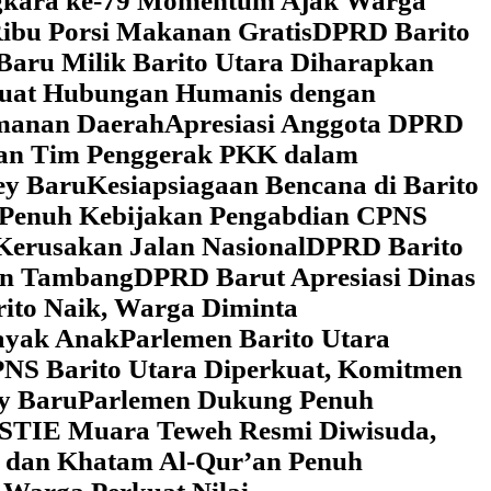
ngkara ke-79 Momentum Ajak Warga
ibu Porsi Makanan Gratis
DPRD Barito
Baru Milik Barito Utara Diharapkan
rkuat Hubungan Humanis dengan
amanan Daerah
Apresiasi Anggota DPRD
gan Tim Penggerak PKK dalam
ey Baru
Kesiapsiagaan Bencana di Barito
 Penuh Kebijakan Pengabdian CPNS
Kerusakan Jalan Nasional
DPRD Barito
wan Tambang
DPRD Barut Apresiasi Dinas
rito Naik, Warga Diminta
ayak Anak
Parlemen Barito Utara
PNS Barito Utara Diperkuat, Komitmen
y Baru
Parlemen Dukung Penuh
 STIE Muara Teweh Resmi Diwisuda,
n dan Khatam Al-Qur’an Penuh