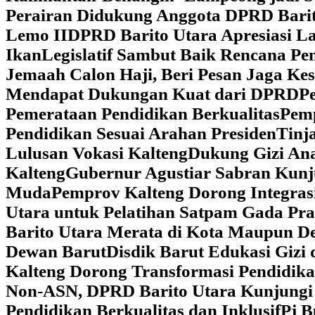
Perairan Didukung Anggota DPRD Barit
Lemo II
DPRD Barito Utara Apresiasi L
Ikan
Legislatif Sambut Baik Rencana Pe
Jemaah Calon Haji, Beri Pesan Jaga K
Mendapat Dukungan Kuat dari DPRD
‎
Pemerataan Pendidikan Berkualitas
‎Pem
Pendidikan Sesuai Arahan Presiden
‎Tin
Lulusan Vokasi Kalteng
‎Dukung Gizi An
Kalteng
‎Gubernur Agustiar Sabran Kun
Muda
‎Pemprov Kalteng Dorong Integra
Utara untuk Pelatihan Satpam Gada Pr
Barito Utara Merata di Kota Maupun D
Dewan Barut
Disdik Barut Edukasi Gizi
Kalteng Dorong Transformasi Pendidik
Non-ASN, DPRD Barito Utara Kunjung
Pendidikan Berkualitas dan Inklusif
Pj B