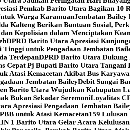
 Utara Jadikan Peringatan Hari Bhaya
siasi Pemkab Barito Utara Bagikan 10 R
5 Untuk Warga Karamuan
Jembatan Bailey 
lda Kalteng Berikan Bantuan Sosial, Pe
if dan Kepolisian dalam Menciptakan Ke
eh
DPRD Barito Utara Apresiasi Kunjun
i Tinggi untuk Pengadaan Jembatan Bail
da Terdepan
DPRD Barito Utara Dukung
s Cepat Pj Bupati Barito Utara Tangani 
tuk Atasi Kemacetan Akibat Bus Karya
ngadaan Jembatan Bailey
Debit Sungai Ba
en Barito Utara Wujudkan Kabupaten L
nak Bukan Sekadar Seremoni
Loyalitas C
ara Apresiasi Pengadaan Jembatan Baile
 PBB untuk Atasi Kemacetan
159 Lulusan
IN 1 Barito Utara Gelar Acara Kelulusa