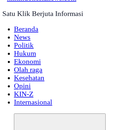
Satu Klik Berjuta Informasi
Beranda
News
Politik
Hukum
Ekonomi
Olah raga
Kesehatan
Opini
KIN-Z
Internasional