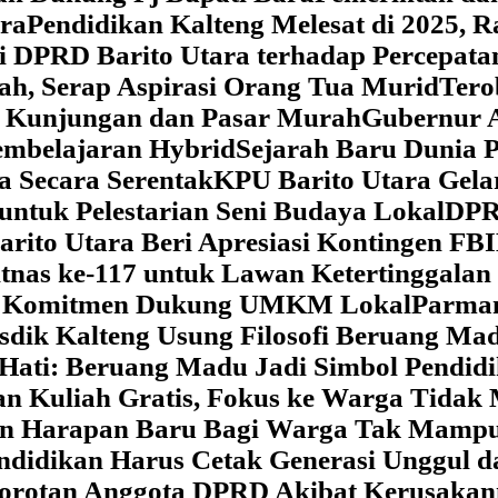
ara
‎Pendidikan Kalteng Melesat di 2025, 
si DPRD Barito Utara terhadap Percepat
ah, Serap Aspirasi Orang Tua Murid
‎Ter
t Kunjungan dan Pasar Murah
Gubernur A
embelajaran Hybrid
Sejarah Baru Dunia P
a Secara Serentak
KPU Barito Utara Gela
ntuk Pelestarian Seni Budaya Lokal
DPRD
arito Utara Beri Apresiasi Kontingen FB
tnas ke-117 untuk Lawan Ketertinggalan
kan Komitmen Dukung UMKM Lokal
Parman
sdik Kalteng Usung Filosofi Beruang M
e Hati: Beruang Madu Jadi Simbol Pendi
an Kuliah Gratis, Fokus ke Warga Tida
kan Harapan Baru Bagi Warga Tak Mamp
ndidikan Harus Cetak Generasi Unggul d
Sorotan Anggota DPRD Akibat Kerusaka