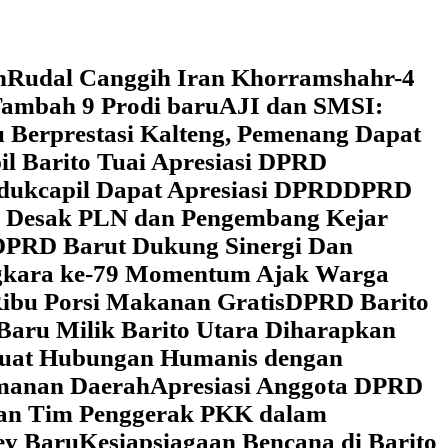
h
Rudal Canggih Iran Khorramshahr-4
ambah 9 Prodi baru
AJI dan SMSI:
 Berprestasi Kalteng, Pemenang Dapat
il Barito Tuai Apresiasi DPRD
dukcapil Dapat Apresiasi DPRD
DPRD
 Desak PLN dan Pengembang Kejar
DPRD Barut Dukung Sinergi Dan
ngkara ke-79 Momentum Ajak Warga
ibu Porsi Makanan Gratis
DPRD Barito
Baru Milik Barito Utara Diharapkan
rkuat Hubungan Humanis dengan
amanan Daerah
Apresiasi Anggota DPRD
gan Tim Penggerak PKK dalam
ey Baru
Kesiapsiagaan Bencana di Barito