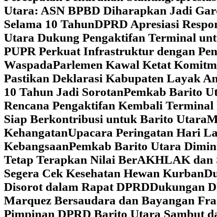
Utara: ASN BPBD Diharapkan Jadi Gar
Selama 10 Tahun
DPRD Apresiasi Respon
Utara Dukung Pengaktifan Terminal un
PUPR Perkuat Infrastruktur dengan Pe
Waspada
Parlemen Kawal Ketat Komitm
Pastikan Deklarasi Kabupaten Layak A
10 Tahun Jadi Sorotan
Pemkab Barito Ut
Rencana Pengaktifan Kembali Terminal
Siap Berkontribusi untuk Barito Utara
M
Kehangatan
Upacara Peringatan Hari La
Kebangsaan
Pemkab Barito Utara Dimin
Tetap Terapkan Nilai BerAKHLAK dan 
Segera Cek Kesehatan Hewan Kurban
Du
Disorot dalam Rapat DPRD
Dukungan DP
Marquez Bersaudara dan Bayangan Fra
Pimpinan DPRD Barito Utara Sambut d