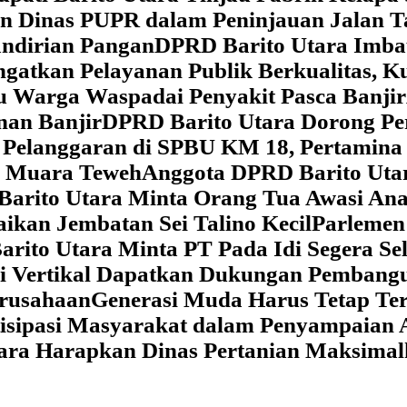
dan Dinas PUPR dalam Peninjauan Jalan
ndirian Pangan
DPRD Barito Utara Imb
gatkan Pelayanan Publik Berkualitas, K
au Warga Waspadai Penyakit Pasca Banjir
an Banjir
DPRD Barito Utara Dorong Per
Pelanggaran di SPBU KM 18, Pertamina 
i Muara Teweh
Anggota DPRD Barito Ut
Barito Utara Minta Orang Tua Awasi An
ikan Jembatan Sei Talino Kecil
Parlemen
rito Utara Minta PT Pada Idi Segera Se
si Vertikal Dapatkan Dukungan Pembang
erusahaan
Generasi Muda Harus Tetap Te
isipasi Masyarakat dalam Penyampaian 
tara Harapkan Dinas Pertanian Maksima