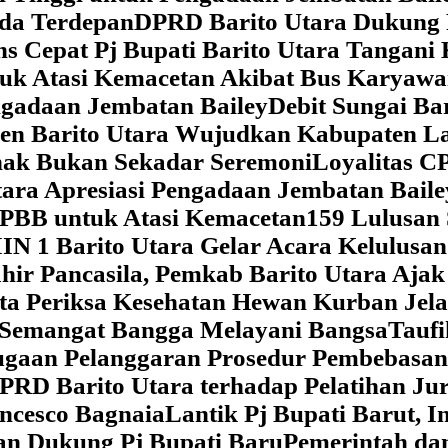
da Terdepan
DPRD Barito Utara Dukung
s Cepat Pj Bupati Barito Utara Tangani 
tuk Atasi Kemacetan Akibat Bus Karya
ngadaan Jembatan Bailey
Debit Sungai Ba
en Barito Utara Wujudkan Kabupaten L
nak Bukan Sekadar Seremoni
Loyalitas C
ara Apresiasi Pengadaan Jembatan Baile
 PBB untuk Atasi Kemacetan
159 Lulusan
IN 1 Barito Utara Gelar Acara Kelulusa
hir Pancasila, Pemkab Barito Utara Ajak
ta Periksa Kesehatan Hewan Kurban Jela
Semangat Bangga Melayani Bangsa
Taufi
gaan Pelanggaran Prosedur Pembebasan
RD Barito Utara terhadap Pelatihan Ju
ncesco Bagnaia
Lantik Pj Bupati Barut, I
an Dukung Pj Bupati Baru
Pemerintah da