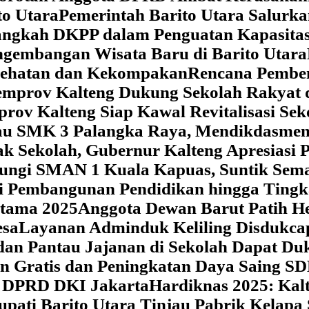
o Utara
Pemerintah Barito Utara Salurk
angkah DKPP dalam Penguatan Kapasitas
ngembangan Wisata Baru di Barito Utara
esehatan dan Kekompakan
Rencana Pemben
Pemprov Kalteng Dukung Sekolah Rakyat
prov Kalteng Siap Kawal Revitalisasi Se
jau SMK 3 Palangka Raya, Mendikdasmen P
ak Sekolah, Gubernur Kalteng Apresias
jungi SMAN 1 Kuala Kapuas, Suntik Sema
si Pembangunan Pendidikan hingga Tingk
atama 2025
Anggota Dewan Barut Patih H
esa
Layanan Adminduk Keliling Disdukcapi
 dan Pantau Jajanan di Sekolah Dapat D
an Gratis dan Peningkatan Daya Saing S
i DPRD DKI Jakarta
Hardiknas 2025: Ka
upati Barito Utara Tinjau Pabrik Kelapa