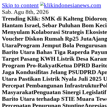
Skip to content
Sab. Agu 8th, 2026
Trending Klik:
SMK di Kalteng Didoron
Hantam Israel, Sebar Puluhan Bom Keci
Menyulam Kolaborasi Strategis Ekosis
Voucher Diskon Rumah Rp25 Juta
Ajang
Utara
Program Jemput Bola Pengurusan
Barito Utara Bahas Tiga Raperda Pay
Target Pasang KWH Listrik Desa Kar
Program Pro-Rakyat
Ketua DPRD Barito
Jaga Kondusifitas Jelang PSU
DPRD Apre
Utara Pastikan Listrik Nyala Juli 202
Percepat Pembangunan Infrastruktur
Po
Masyarakat
Penguatan Sinergi Legislat
Barito Utara terhadap STIE Muara Tew
Percepatan Penurunan Stunting
Apresias