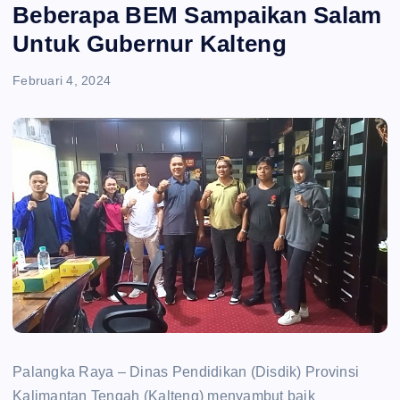
e
Beberapa BEM Sampaikan Salam
Untuk Gubernur Kalteng
n
Februari 4, 2024
t
Palangka Raya – Dinas Pendidikan (Disdik) Provinsi
Kalimantan Tengah (Kalteng) menyambut baik