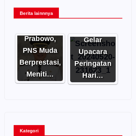
Berita lainnnya
Muhammad
Disdik
Reza
Kalteng
Prabowo,
Gelar
PNS Muda
Upacara
Berprestasi,
Peringatan
Meniti…
Hari…
Kategori