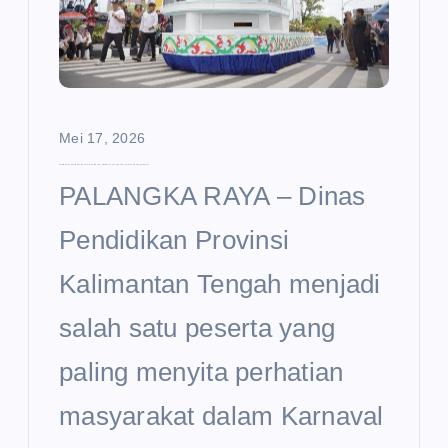
Mei 17, 2026
Disdik Kalteng Curi Perhatian di Karnaval Budaya FBIM 2026, Usung Semangat Sekolah Unggul Garuda
PALANGKA RAYA – Dinas
Pendidikan Provinsi
Kalimantan Tengah menjadi
salah satu peserta yang
paling menyita perhatian
masyarakat dalam Karnaval