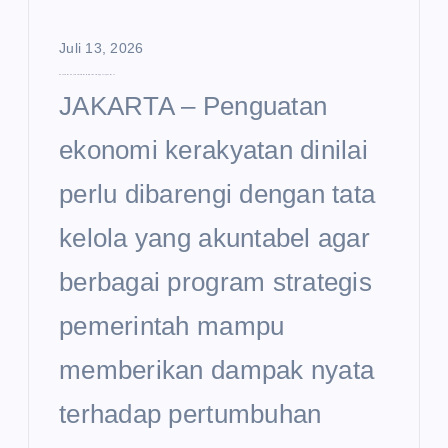
Juli 13, 2026
Ekonomi Kerakyatan Dinilai Perlu Diperkuat hingga Tingkat Desa
JAKARTA – Penguatan
ekonomi kerakyatan dinilai
perlu dibarengi dengan tata
kelola yang akuntabel agar
berbagai program strategis
pemerintah mampu
memberikan dampak nyata
terhadap pertumbuhan