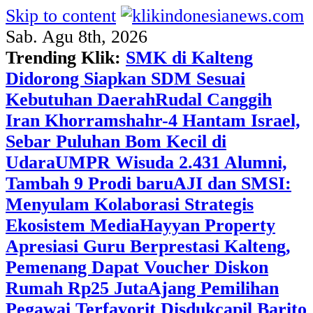
Skip to content
Sab. Agu 8th, 2026
Trending Klik:
SMK di Kalteng
Didorong Siapkan SDM Sesuai
Kebutuhan Daerah
Rudal Canggih
Iran Khorramshahr-4 Hantam Israel,
Sebar Puluhan Bom Kecil di
Udara
UMPR Wisuda 2.431 Alumni,
Tambah 9 Prodi baru
AJI dan SMSI:
Menyulam Kolaborasi Strategis
Ekosistem Media
Hayyan Property
Apresiasi Guru Berprestasi Kalteng,
Pemenang Dapat Voucher Diskon
Rumah Rp25 Juta
Ajang Pemilihan
Pegawai Terfavorit Disdukcapil Barito