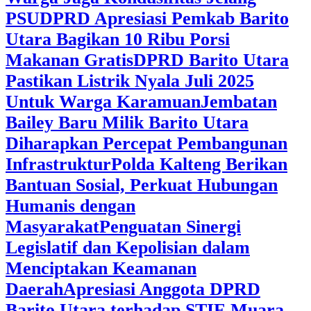
PSU
DPRD Apresiasi Pemkab Barito
Utara Bagikan 10 Ribu Porsi
Makanan Gratis
DPRD Barito Utara
Pastikan Listrik Nyala Juli 2025
Untuk Warga Karamuan
Jembatan
Bailey Baru Milik Barito Utara
Diharapkan Percepat Pembangunan
Infrastruktur
Polda Kalteng Berikan
Bantuan Sosial, Perkuat Hubungan
Humanis dengan
Masyarakat
Penguatan Sinergi
Legislatif dan Kepolisian dalam
Menciptakan Keamanan
Daerah
Apresiasi Anggota DPRD
Barito Utara terhadap STIE Muara