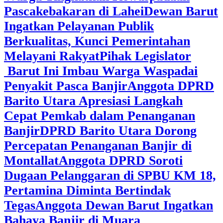
Pascakebakaran di Lahei
Dewan Barut
Ingatkan Pelayanan Publik
Berkualitas, Kunci Pemerintahan
Melayani Rakyat
Pihak Legislator
Barut Ini Imbau Warga Waspadai
Penyakit Pasca Banjir
Anggota DPRD
Barito Utara Apresiasi Langkah
Cepat Pemkab dalam Penanganan
Banjir
DPRD Barito Utara Dorong
Percepatan Penanganan Banjir di
Montallat
Anggota DPRD Soroti
Dugaan Pelanggaran di SPBU KM 18,
Pertamina Diminta Bertindak
Tegas
Anggota Dewan Barut Ingatkan
Bahaya Banjir di Muara