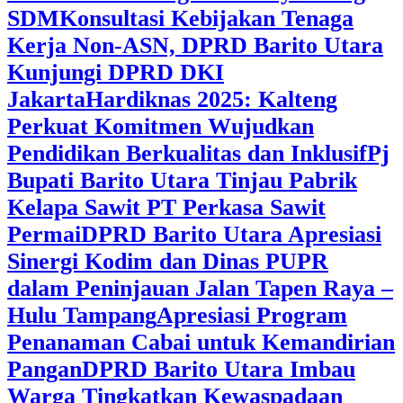
SDM
Konsultasi Kebijakan Tenaga
Kerja Non-ASN, DPRD Barito Utara
Kunjungi DPRD DKI
Jakarta
Hardiknas 2025: Kalteng
Perkuat Komitmen Wujudkan
Pendidikan Berkualitas dan Inklusif
Pj
Bupati Barito Utara Tinjau Pabrik
Kelapa Sawit PT Perkasa Sawit
Permai
DPRD Barito Utara Apresiasi
Sinergi Kodim dan Dinas PUPR
dalam Peninjauan Jalan Tapen Raya –
Hulu Tampang
Apresiasi Program
Penanaman Cabai untuk Kemandirian
Pangan
DPRD Barito Utara Imbau
Warga Tingkatkan Kewaspadaan