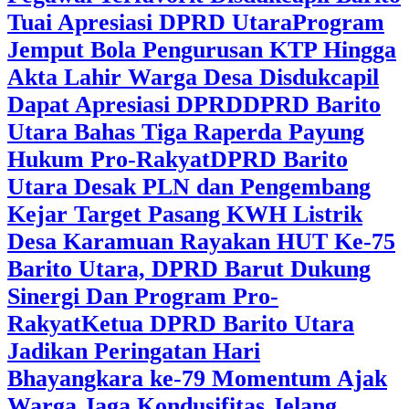
Tuai Apresiasi DPRD Utara
Program
Jemput Bola Pengurusan KTP Hingga
Akta Lahir Warga Desa Disdukcapil
Dapat Apresiasi DPRD
DPRD Barito
Utara Bahas Tiga Raperda Payung
Hukum Pro-Rakyat
DPRD Barito
Utara Desak PLN dan Pengembang
Kejar Target Pasang KWH Listrik
Desa Karamuan
Rayakan HUT Ke-75
Barito Utara, DPRD Barut Dukung
Sinergi Dan Program Pro-
Rakyat
Ketua DPRD Barito Utara
Jadikan Peringatan Hari
Bhayangkara ke-79 Momentum Ajak
Warga Jaga Kondusifitas Jelang