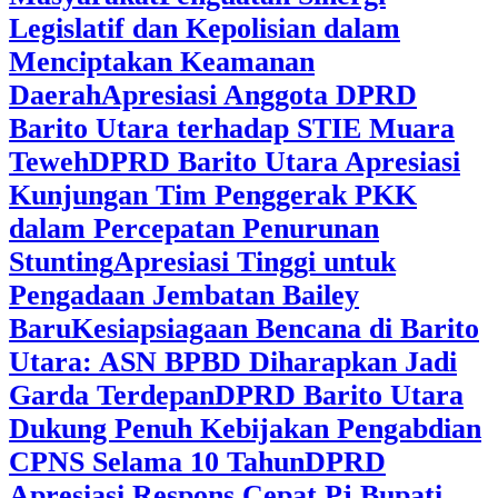
Legislatif dan Kepolisian dalam
Menciptakan Keamanan
Daerah
Apresiasi Anggota DPRD
Barito Utara terhadap STIE Muara
Teweh
DPRD Barito Utara Apresiasi
Kunjungan Tim Penggerak PKK
dalam Percepatan Penurunan
Stunting
Apresiasi Tinggi untuk
Pengadaan Jembatan Bailey
Baru
Kesiapsiagaan Bencana di Barito
Utara: ASN BPBD Diharapkan Jadi
Garda Terdepan
DPRD Barito Utara
Dukung Penuh Kebijakan Pengabdian
CPNS Selama 10 Tahun
DPRD
Apresiasi Respons Cepat Pj Bupati