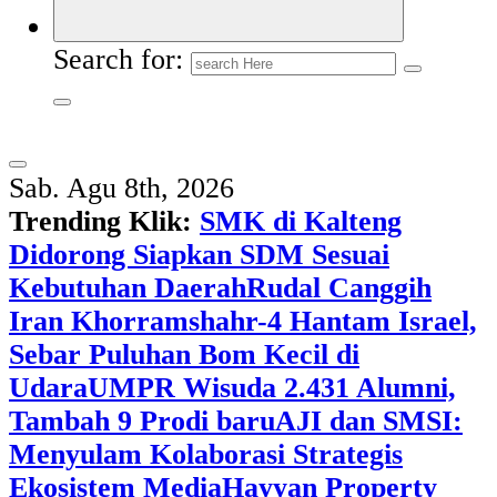
Search for:
Sab. Agu 8th, 2026
Trending Klik:
SMK di Kalteng
Didorong Siapkan SDM Sesuai
Kebutuhan Daerah
Rudal Canggih
Iran Khorramshahr-4 Hantam Israel,
Sebar Puluhan Bom Kecil di
Udara
UMPR Wisuda 2.431 Alumni,
Tambah 9 Prodi baru
AJI dan SMSI:
Menyulam Kolaborasi Strategis
Ekosistem Media
Hayyan Property