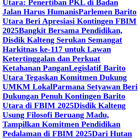
Utara: Penertiban PKL di Badan
Jalan Harus Humanis
Parlemen Barito
Utara Beri Apresiasi Kontingen FBIM
2025
‎Bangkit Bersama Pendidikan,
Disdik Kalteng Serukan Semangat
Harkitnas ke-117 untuk Lawan
Ketertinggalan dan Perkuat
Ketahanan Pangan
Legislatif Barito
Utara Tegaskan Komitmen Dukung
UMKM Lokal
Parmana Setyawan Beri
Dukungan Penuh Kontingen Barito
Utara di FBIM 2025
Disdik Kalteng
Usung Filosofi Beruang Madu,
Tampilkan Komitmen Pendidikan
Pedalaman di FBIM 2025
‎Dari Hutan