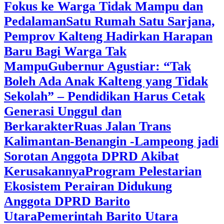
Fokus ke Warga Tidak Mampu dan
Pedalaman
‎Satu Rumah Satu Sarjana,
Pemprov Kalteng Hadirkan Harapan
Baru Bagi Warga Tak
Mampu
‎Gubernur Agustiar: “Tak
Boleh Ada Anak Kalteng yang Tidak
Sekolah” – Pendidikan Harus Cetak
Generasi Unggul dan
Berkarakter
Ruas Jalan Trans
Kalimantan-Benangin -Lampeong jadi
Sorotan Anggota DPRD Akibat
Kerusakannya
Program Pelestarian
Ekosistem Perairan Didukung
Anggota DPRD Barito
Utara
Pemerintah Barito Utara