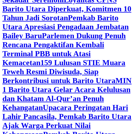
Barito Utara Diperkuat, Komitmen 10
Tahun Jadi Sorotan
Pemkab Barito
Utara Apresiasi Pengadaan Jembatan
Bailey Baru
Parlemen Dukung Penuh
Rencana Pengaktifan Kembali
Terminal PBB untuk Atasi
Kemacetan
159 Lulusan STIE Muara
Teweh Resmi Diwisuda, Siap
Berkontribusi untuk Barito Utara
MIN
1 Barito Utara Gelar Acara Kelulusan
dan Khatam Al-Qur’an Penuh
Kehangatan
Upacara Peringatan Hari
Lahir Pancasila, Pemkab Barito Utara
Ajak Warga Perkuat Nilai