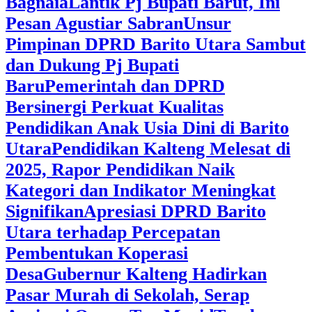
Bagnaia
Lantik Pj Bupati Barut, Ini
Pesan Agustiar Sabran
Unsur
Pimpinan DPRD Barito Utara Sambut
dan Dukung Pj Bupati
Baru
Pemerintah dan DPRD
Bersinergi Perkuat Kualitas
Pendidikan Anak Usia Dini di Barito
Utara
‎Pendidikan Kalteng Melesat di
2025, Rapor Pendidikan Naik
Kategori dan Indikator Meningkat
Signifikan
Apresiasi DPRD Barito
Utara terhadap Percepatan
Pembentukan Koperasi
Desa
‎Gubernur Kalteng Hadirkan
Pasar Murah di Sekolah, Serap