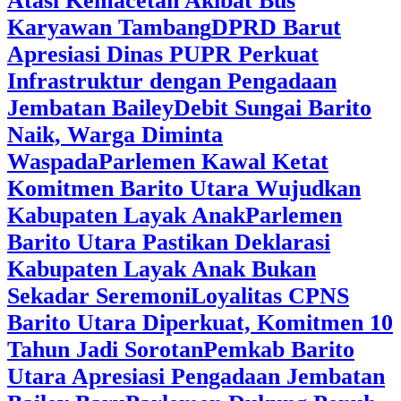
Atasi Kemacetan Akibat Bus
Karyawan Tambang
DPRD Barut
Apresiasi Dinas PUPR Perkuat
Infrastruktur dengan Pengadaan
Jembatan Bailey
Debit Sungai Barito
Naik, Warga Diminta
Waspada
Parlemen Kawal Ketat
Komitmen Barito Utara Wujudkan
Kabupaten Layak Anak
Parlemen
Barito Utara Pastikan Deklarasi
Kabupaten Layak Anak Bukan
Sekadar Seremoni
Loyalitas CPNS
Barito Utara Diperkuat, Komitmen 10
Tahun Jadi Sorotan
Pemkab Barito
Utara Apresiasi Pengadaan Jembatan