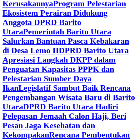
Kerusakannya
Program Pelestarian
Ekosistem Perairan Didukung
Anggota DPRD Barito
Utara
Pemerintah Barito Utara
Salurkan Bantuan Pasca Kebakaran
di Desa Lemo II
DPRD Barito Utara
Apresiasi Langkah DKPP dalam
Penguatan Kapasitas PPPK dan
Pelestarian Sumber Daya
Ikan
Legislatif Sambut Baik Rencana
Pengembangan Wisata Baru di Barito
Utara
DPRD Barito Utara Hadiri
Pelepasan Jemaah Calon Haji, Beri
Pesan Jaga Kesehatan dan
Kekompakan
Rencana Pembentukan