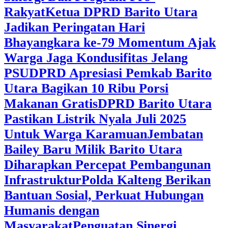
Rakyat
Ketua DPRD Barito Utara
Jadikan Peringatan Hari
Bhayangkara ke-79 Momentum Ajak
Warga Jaga Kondusifitas Jelang
PSU
DPRD Apresiasi Pemkab Barito
Utara Bagikan 10 Ribu Porsi
Makanan Gratis
DPRD Barito Utara
Pastikan Listrik Nyala Juli 2025
Untuk Warga Karamuan
Jembatan
Bailey Baru Milik Barito Utara
Diharapkan Percepat Pembangunan
Infrastruktur
Polda Kalteng Berikan
Bantuan Sosial, Perkuat Hubungan
Humanis dengan
Masyarakat
Penguatan Sinergi