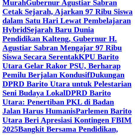
Murah
Gubernur Agustiar Sabran
Cetak Sejarah, Ajarkan 97 Ribu Siswa
dalam Satu Hari Lewat Pembelajaran
Hybrid
Sejarah Baru Dunia
Pendidikan Kalteng, Gubernur H.
Agustiar Sabran Mengajar 97 Ribu
Siswa Secara Serentak
KPU Barito
Utara Gelar Rakor PSU, Berharap
Pemilu Berjalan Kondusif
Dukungan
DPRD Barito Utara untuk Pelestarian
Seni Budaya Lokal
DPRD Barito
Utara: Penertiban PKL di Badan
Jalan Harus Humanis
Parlemen Barito
Utara Beri Apresiasi Kontingen FBIM
2025
‎Bangkit Bersama Pendidikan,