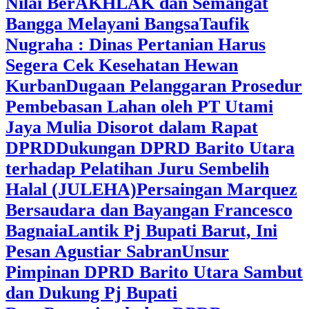
Nilai BerAKHLAK dan Semangat
Bangga Melayani Bangsa
Taufik
Nugraha : Dinas Pertanian Harus
Segera Cek Kesehatan Hewan
Kurban
Dugaan Pelanggaran Prosedur
Pembebasan Lahan oleh PT Utami
Jaya Mulia Disorot dalam Rapat
DPRD
Dukungan DPRD Barito Utara
terhadap Pelatihan Juru Sembelih
Halal (JULEHA)
Persaingan Marquez
Bersaudara dan Bayangan Francesco
Bagnaia
Lantik Pj Bupati Barut, Ini
Pesan Agustiar Sabran
Unsur
Pimpinan DPRD Barito Utara Sambut
dan Dukung Pj Bupati