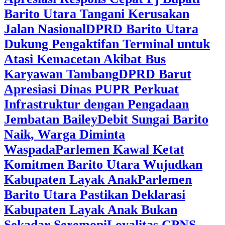
Barito Utara Tangani Kerusakan
Jalan Nasional
DPRD Barito Utara
Dukung Pengaktifan Terminal untuk
Atasi Kemacetan Akibat Bus
Karyawan Tambang
DPRD Barut
Apresiasi Dinas PUPR Perkuat
Infrastruktur dengan Pengadaan
Jembatan Bailey
Debit Sungai Barito
Naik, Warga Diminta
Waspada
Parlemen Kawal Ketat
Komitmen Barito Utara Wujudkan
Kabupaten Layak Anak
Parlemen
Barito Utara Pastikan Deklarasi
Kabupaten Layak Anak Bukan
Sekadar Seremoni
Loyalitas CPNS