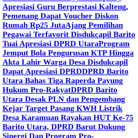
Apresiasi Guru Berprestasi Kalteng,
Pemenang Dapat Voucher Diskon
Rumah Rp25 Juta
Ajang Pemilihan
Pegawai Terfavorit Disdukcapil Barito
Tuai Apresiasi DPRD Utara
Program
Jemput Bola Pengurusan KTP Hingga
Akta Lahir Warga Desa Disdukcapil
Dapat Apresiasi DPRD
DPRD Barito
Utara Bahas Tiga Raperda Payung
Hukum Pro-Rakyat
DPRD Barito
Utara Desak PLN dan Pengembang
Kejar Target Pasang KWH Listrik
Desa Karamuan
Rayakan HUT Ke-75
Barito Utara, DPRD Barut Dukung
Sinergi Dan Program Pro-