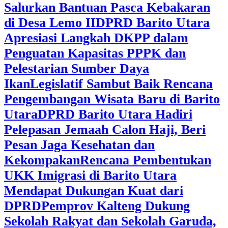
Salurkan Bantuan Pasca Kebakaran
di Desa Lemo II
DPRD Barito Utara
Apresiasi Langkah DKPP dalam
Penguatan Kapasitas PPPK dan
Pelestarian Sumber Daya
Ikan
Legislatif Sambut Baik Rencana
Pengembangan Wisata Baru di Barito
Utara
DPRD Barito Utara Hadiri
Pelepasan Jemaah Calon Haji, Beri
Pesan Jaga Kesehatan dan
Kekompakan
Rencana Pembentukan
UKK Imigrasi di Barito Utara
Mendapat Dukungan Kuat dari
DPRD
‎Pemprov Kalteng Dukung
Sekolah Rakyat dan Sekolah Garuda,