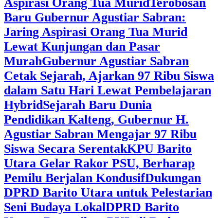
Aspirasi Orang Tua Murid
‎Terobosan
Baru Gubernur Agustiar Sabran:
Jaring Aspirasi Orang Tua Murid
Lewat Kunjungan dan Pasar
Murah
Gubernur Agustiar Sabran
Cetak Sejarah, Ajarkan 97 Ribu Siswa
dalam Satu Hari Lewat Pembelajaran
Hybrid
Sejarah Baru Dunia
Pendidikan Kalteng, Gubernur H.
Agustiar Sabran Mengajar 97 Ribu
Siswa Secara Serentak
KPU Barito
Utara Gelar Rakor PSU, Berharap
Pemilu Berjalan Kondusif
Dukungan
DPRD Barito Utara untuk Pelestarian
Seni Budaya Lokal
DPRD Barito