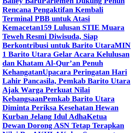
Bailey Baru
Parlemen Dukung Penuh
Rencana Pengaktifan Kembali
Terminal PBB untuk Atasi
Kemacetan
159 Lulusan STIE Muara
Teweh Resmi Diwisuda, Siap
Berkontribusi untuk Barito Utara
MIN
1 Barito Utara Gelar Acara Kelulusan
dan Khatam Al-Qur’an Penuh
Kehangatan
Upacara Peringatan Hari
Lahir Pancasila, Pemkab Barito Utara
Ajak Warga Perkuat Nilai
Kebangsaan
Pemkab Barito Utara
Diminta Periksa Kesehatan Hewan
Kurban Jelang Idul Adha
Ketua
Dewan Dorong ASN Tetap Terapkan