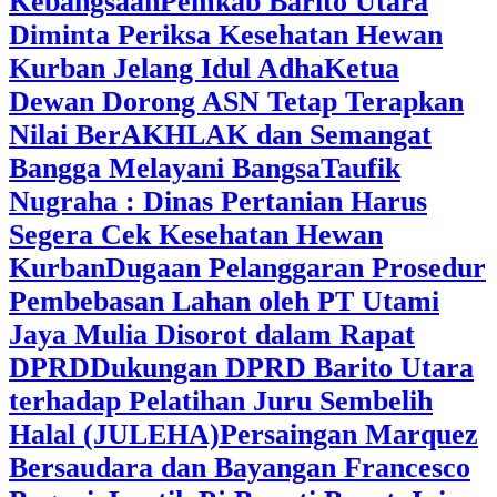
Kebangsaan
Pemkab Barito Utara
Diminta Periksa Kesehatan Hewan
Kurban Jelang Idul Adha
Ketua
Dewan Dorong ASN Tetap Terapkan
Nilai BerAKHLAK dan Semangat
Bangga Melayani Bangsa
Taufik
Nugraha : Dinas Pertanian Harus
Segera Cek Kesehatan Hewan
Kurban
Dugaan Pelanggaran Prosedur
Pembebasan Lahan oleh PT Utami
Jaya Mulia Disorot dalam Rapat
DPRD
Dukungan DPRD Barito Utara
terhadap Pelatihan Juru Sembelih
Halal (JULEHA)
Persaingan Marquez
Bersaudara dan Bayangan Francesco