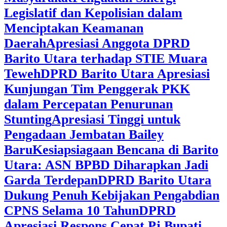
Legislatif dan Kepolisian dalam
Menciptakan Keamanan
Daerah
Apresiasi Anggota DPRD
Barito Utara terhadap STIE Muara
Teweh
DPRD Barito Utara Apresiasi
Kunjungan Tim Penggerak PKK
dalam Percepatan Penurunan
Stunting
Apresiasi Tinggi untuk
Pengadaan Jembatan Bailey
Baru
Kesiapsiagaan Bencana di Barito
Utara: ASN BPBD Diharapkan Jadi
Garda Terdepan
DPRD Barito Utara
Dukung Penuh Kebijakan Pengabdian
CPNS Selama 10 Tahun
DPRD
Apresiasi Respons Cepat Pj Bupati