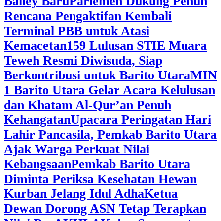
Bailey Baru
Parlemen Dukung Penuh
Rencana Pengaktifan Kembali
Terminal PBB untuk Atasi
Kemacetan
159 Lulusan STIE Muara
Teweh Resmi Diwisuda, Siap
Berkontribusi untuk Barito Utara
MIN
1 Barito Utara Gelar Acara Kelulusan
dan Khatam Al-Qur’an Penuh
Kehangatan
Upacara Peringatan Hari
Lahir Pancasila, Pemkab Barito Utara
Ajak Warga Perkuat Nilai
Kebangsaan
Pemkab Barito Utara
Diminta Periksa Kesehatan Hewan
Kurban Jelang Idul Adha
Ketua
Dewan Dorong ASN Tetap Terapkan