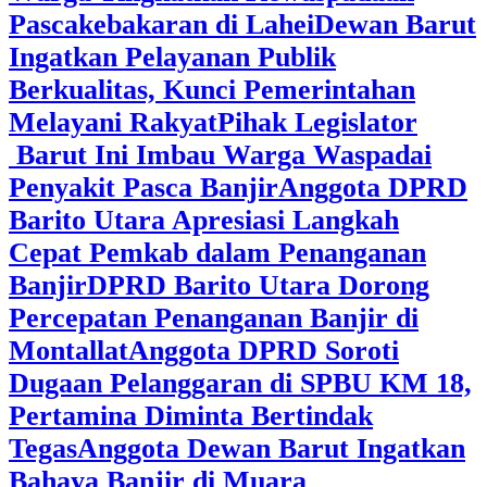
Pascakebakaran di Lahei
Dewan Barut
Ingatkan Pelayanan Publik
Berkualitas, Kunci Pemerintahan
Melayani Rakyat
Pihak Legislator
Barut Ini Imbau Warga Waspadai
Penyakit Pasca Banjir
Anggota DPRD
Barito Utara Apresiasi Langkah
Cepat Pemkab dalam Penanganan
Banjir
DPRD Barito Utara Dorong
Percepatan Penanganan Banjir di
Montallat
Anggota DPRD Soroti
Dugaan Pelanggaran di SPBU KM 18,
Pertamina Diminta Bertindak
Tegas
Anggota Dewan Barut Ingatkan
Bahaya Banjir di Muara