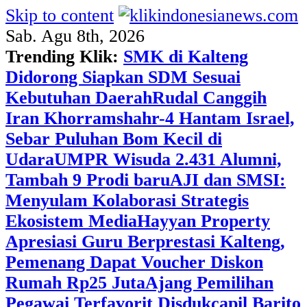
Skip to content
Sab. Agu 8th, 2026
Trending Klik:
SMK di Kalteng
Didorong Siapkan SDM Sesuai
Kebutuhan Daerah
Rudal Canggih
Iran Khorramshahr-4 Hantam Israel,
Sebar Puluhan Bom Kecil di
Udara
UMPR Wisuda 2.431 Alumni,
Tambah 9 Prodi baru
AJI dan SMSI:
Menyulam Kolaborasi Strategis
Ekosistem Media
Hayyan Property
Apresiasi Guru Berprestasi Kalteng,
Pemenang Dapat Voucher Diskon
Rumah Rp25 Juta
Ajang Pemilihan
Pegawai Terfavorit Disdukcapil Barito