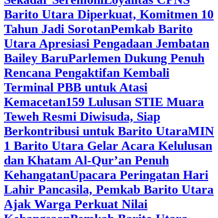
Barito Utara Diperkuat, Komitmen 10
Tahun Jadi Sorotan
Pemkab Barito
Utara Apresiasi Pengadaan Jembatan
Bailey Baru
Parlemen Dukung Penuh
Rencana Pengaktifan Kembali
Terminal PBB untuk Atasi
Kemacetan
159 Lulusan STIE Muara
Teweh Resmi Diwisuda, Siap
Berkontribusi untuk Barito Utara
MIN
1 Barito Utara Gelar Acara Kelulusan
dan Khatam Al-Qur’an Penuh
Kehangatan
Upacara Peringatan Hari
Lahir Pancasila, Pemkab Barito Utara
Ajak Warga Perkuat Nilai