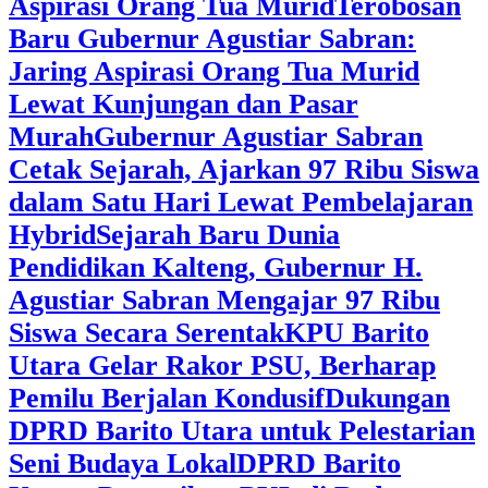
Aspirasi Orang Tua Murid
‎Terobosan
Baru Gubernur Agustiar Sabran:
Jaring Aspirasi Orang Tua Murid
Lewat Kunjungan dan Pasar
Murah
Gubernur Agustiar Sabran
Cetak Sejarah, Ajarkan 97 Ribu Siswa
dalam Satu Hari Lewat Pembelajaran
Hybrid
Sejarah Baru Dunia
Pendidikan Kalteng, Gubernur H.
Agustiar Sabran Mengajar 97 Ribu
Siswa Secara Serentak
KPU Barito
Utara Gelar Rakor PSU, Berharap
Pemilu Berjalan Kondusif
Dukungan
DPRD Barito Utara untuk Pelestarian
Seni Budaya Lokal
DPRD Barito