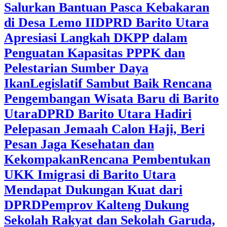
Salurkan Bantuan Pasca Kebakaran
di Desa Lemo II
DPRD Barito Utara
Apresiasi Langkah DKPP dalam
Penguatan Kapasitas PPPK dan
Pelestarian Sumber Daya
Ikan
Legislatif Sambut Baik Rencana
Pengembangan Wisata Baru di Barito
Utara
DPRD Barito Utara Hadiri
Pelepasan Jemaah Calon Haji, Beri
Pesan Jaga Kesehatan dan
Kekompakan
Rencana Pembentukan
UKK Imigrasi di Barito Utara
Mendapat Dukungan Kuat dari
DPRD
‎Pemprov Kalteng Dukung
Sekolah Rakyat dan Sekolah Garuda,