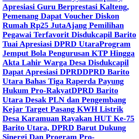
Apresiasi Guru Berprestasi Kalteng,
Pemenang Dapat Voucher Diskon
Rumah Rp25 Juta
Ajang Pemilihan
Pegawai Terfavorit Disdukcapil Barito
Tuai Apresiasi DPRD Utara
Program
Jemput Bola Pengurusan KTP Hingga
Akta Lahir Warga Desa Disdukcapil
Dapat Apresiasi DPRD
DPRD Barito
Utara Bahas Tiga Raperda Payung
Hukum Pro-Rakyat
DPRD Barito
Utara Desak PLN dan Pengembang
Kejar Target Pasang KWH Listrik
Desa Karamuan
Rayakan HUT Ke-75
Barito Utara, DPRD Barut Dukung
Sinergi Dan Program Pro-