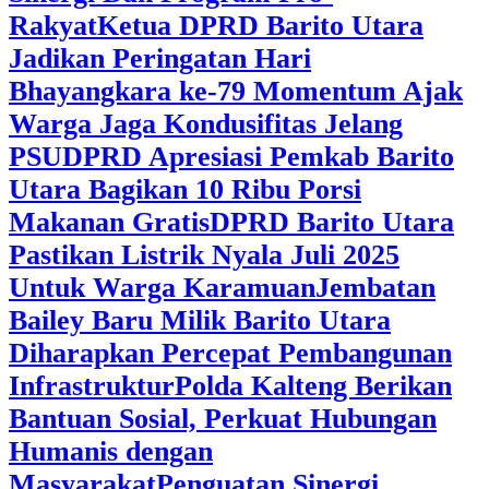
Rakyat
Ketua DPRD Barito Utara
Jadikan Peringatan Hari
Bhayangkara ke-79 Momentum Ajak
Warga Jaga Kondusifitas Jelang
PSU
DPRD Apresiasi Pemkab Barito
Utara Bagikan 10 Ribu Porsi
Makanan Gratis
DPRD Barito Utara
Pastikan Listrik Nyala Juli 2025
Untuk Warga Karamuan
Jembatan
Bailey Baru Milik Barito Utara
Diharapkan Percepat Pembangunan
Infrastruktur
Polda Kalteng Berikan
Bantuan Sosial, Perkuat Hubungan
Humanis dengan
Masyarakat
Penguatan Sinergi