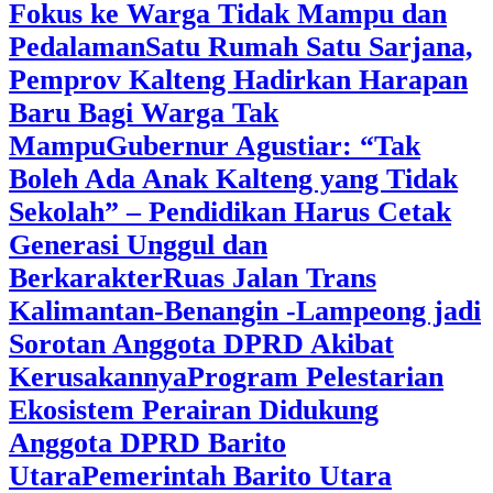
Fokus ke Warga Tidak Mampu dan
Pedalaman
‎Satu Rumah Satu Sarjana,
Pemprov Kalteng Hadirkan Harapan
Baru Bagi Warga Tak
Mampu
‎Gubernur Agustiar: “Tak
Boleh Ada Anak Kalteng yang Tidak
Sekolah” – Pendidikan Harus Cetak
Generasi Unggul dan
Berkarakter
Ruas Jalan Trans
Kalimantan-Benangin -Lampeong jadi
Sorotan Anggota DPRD Akibat
Kerusakannya
Program Pelestarian
Ekosistem Perairan Didukung
Anggota DPRD Barito
Utara
Pemerintah Barito Utara