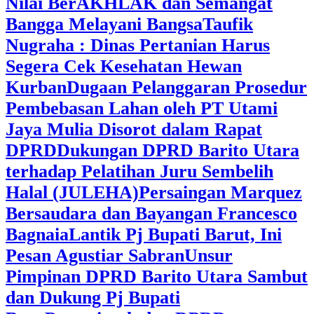
Nilai BerAKHLAK dan Semangat
Bangga Melayani Bangsa
Taufik
Nugraha : Dinas Pertanian Harus
Segera Cek Kesehatan Hewan
Kurban
Dugaan Pelanggaran Prosedur
Pembebasan Lahan oleh PT Utami
Jaya Mulia Disorot dalam Rapat
DPRD
Dukungan DPRD Barito Utara
terhadap Pelatihan Juru Sembelih
Halal (JULEHA)
Persaingan Marquez
Bersaudara dan Bayangan Francesco
Bagnaia
Lantik Pj Bupati Barut, Ini
Pesan Agustiar Sabran
Unsur
Pimpinan DPRD Barito Utara Sambut
dan Dukung Pj Bupati