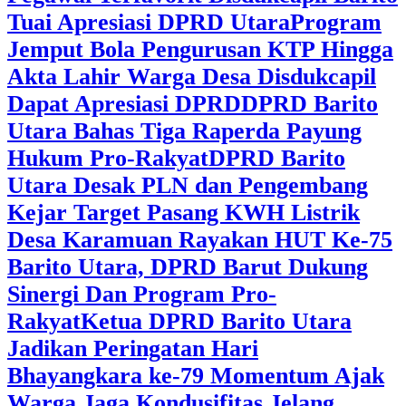
Tuai Apresiasi DPRD Utara
Program
Jemput Bola Pengurusan KTP Hingga
Akta Lahir Warga Desa Disdukcapil
Dapat Apresiasi DPRD
DPRD Barito
Utara Bahas Tiga Raperda Payung
Hukum Pro-Rakyat
DPRD Barito
Utara Desak PLN dan Pengembang
Kejar Target Pasang KWH Listrik
Desa Karamuan
Rayakan HUT Ke-75
Barito Utara, DPRD Barut Dukung
Sinergi Dan Program Pro-
Rakyat
Ketua DPRD Barito Utara
Jadikan Peringatan Hari
Bhayangkara ke-79 Momentum Ajak
Warga Jaga Kondusifitas Jelang