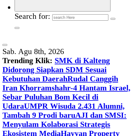
Search for:
Sab. Agu 8th, 2026
Trending Klik:
SMK di Kalteng
Didorong Siapkan SDM Sesuai
Kebutuhan Daerah
Rudal Canggih
Iran Khorramshahr-4 Hantam Israel,
Sebar Puluhan Bom Kecil di
Udara
UMPR Wisuda 2.431 Alumni,
Tambah 9 Prodi baru
AJI dan SMSI:
Menyulam Kolaborasi Strategis
Ekosistem Media
Hayyan Property