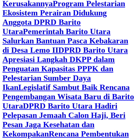
Kerusakannya
Program Pelestarian
Ekosistem Perairan Didukung
Anggota DPRD Barito
Utara
Pemerintah Barito Utara
Salurkan Bantuan Pasca Kebakaran
di Desa Lemo II
DPRD Barito Utara
Apresiasi Langkah DKPP dalam
Penguatan Kapasitas PPPK dan
Pelestarian Sumber Daya
Ikan
Legislatif Sambut Baik Rencana
Pengembangan Wisata Baru di Barito
Utara
DPRD Barito Utara Hadiri
Pelepasan Jemaah Calon Haji, Beri
Pesan Jaga Kesehatan dan
Kekompakan
Rencana Pembentukan