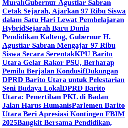
Murah
Gubernur Agustiar Sabran
Cetak Sejarah, Ajarkan 97 Ribu Siswa
dalam Satu Hari Lewat Pembelajaran
Hybrid
Sejarah Baru Dunia
Pendidikan Kalteng, Gubernur H.
Agustiar Sabran Mengajar 97 Ribu
Siswa Secara Serentak
KPU Barito
Utara Gelar Rakor PSU, Berharap
Pemilu Berjalan Kondusif
Dukungan
DPRD Barito Utara untuk Pelestarian
Seni Budaya Lokal
DPRD Barito
Utara: Penertiban PKL di Badan
Jalan Harus Humanis
Parlemen Barito
Utara Beri Apresiasi Kontingen FBIM
2025
‎Bangkit Bersama Pendidikan,