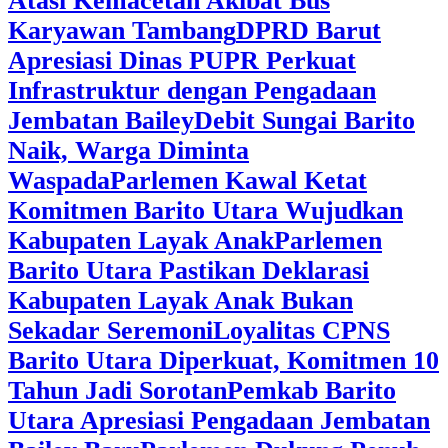
Atasi Kemacetan Akibat Bus
Karyawan Tambang
DPRD Barut
Apresiasi Dinas PUPR Perkuat
Infrastruktur dengan Pengadaan
Jembatan Bailey
Debit Sungai Barito
Naik, Warga Diminta
Waspada
Parlemen Kawal Ketat
Komitmen Barito Utara Wujudkan
Kabupaten Layak Anak
Parlemen
Barito Utara Pastikan Deklarasi
Kabupaten Layak Anak Bukan
Sekadar Seremoni
Loyalitas CPNS
Barito Utara Diperkuat, Komitmen 10
Tahun Jadi Sorotan
Pemkab Barito
Utara Apresiasi Pengadaan Jembatan