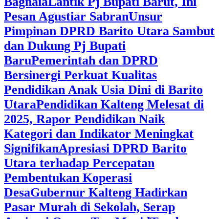
Bagnaia
Lantik Pj Bupati Barut, Ini
Pesan Agustiar Sabran
Unsur
Pimpinan DPRD Barito Utara Sambut
dan Dukung Pj Bupati
Baru
Pemerintah dan DPRD
Bersinergi Perkuat Kualitas
Pendidikan Anak Usia Dini di Barito
Utara
‎Pendidikan Kalteng Melesat di
2025, Rapor Pendidikan Naik
Kategori dan Indikator Meningkat
Signifikan
Apresiasi DPRD Barito
Utara terhadap Percepatan
Pembentukan Koperasi
Desa
‎Gubernur Kalteng Hadirkan
Pasar Murah di Sekolah, Serap