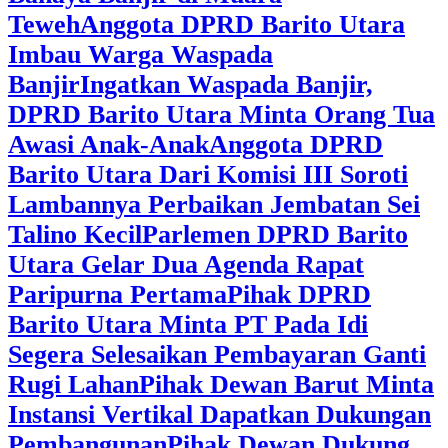
Teweh
Anggota DPRD Barito Utara
Imbau Warga Waspada
Banjir
Ingatkan Waspada Banjir,
DPRD Barito Utara Minta Orang Tua
Awasi Anak-Anak
Anggota DPRD
Barito Utara Dari Komisi III Soroti
Lambannya Perbaikan Jembatan Sei
Talino Kecil
Parlemen DPRD Barito
Utara Gelar Dua Agenda Rapat
Paripurna Pertama
Pihak DPRD
Barito Utara Minta PT Pada Idi
Segera Selesaikan Pembayaran Ganti
Rugi Lahan
Pihak Dewan Barut Minta
Instansi Vertikal Dapatkan Dukungan
Pembangunan
Pihak Dewan Dukung