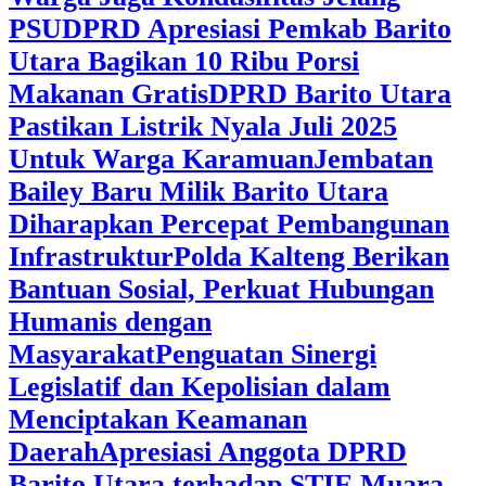
PSU
DPRD Apresiasi Pemkab Barito
Utara Bagikan 10 Ribu Porsi
Makanan Gratis
DPRD Barito Utara
Pastikan Listrik Nyala Juli 2025
Untuk Warga Karamuan
Jembatan
Bailey Baru Milik Barito Utara
Diharapkan Percepat Pembangunan
Infrastruktur
Polda Kalteng Berikan
Bantuan Sosial, Perkuat Hubungan
Humanis dengan
Masyarakat
Penguatan Sinergi
Legislatif dan Kepolisian dalam
Menciptakan Keamanan
Daerah
Apresiasi Anggota DPRD
Barito Utara terhadap STIE Muara