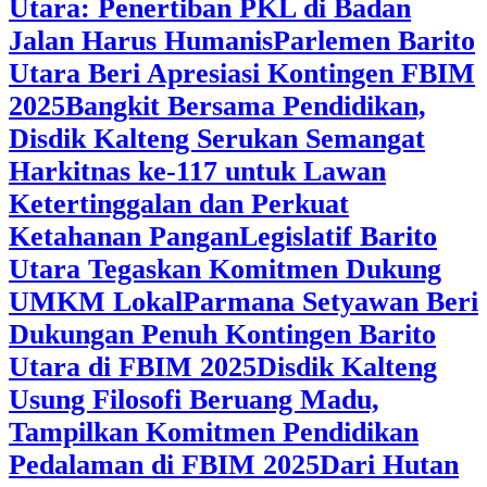
Utara: Penertiban PKL di Badan
Jalan Harus Humanis
Parlemen Barito
Utara Beri Apresiasi Kontingen FBIM
2025
‎Bangkit Bersama Pendidikan,
Disdik Kalteng Serukan Semangat
Harkitnas ke-117 untuk Lawan
Ketertinggalan dan Perkuat
Ketahanan Pangan
Legislatif Barito
Utara Tegaskan Komitmen Dukung
UMKM Lokal
Parmana Setyawan Beri
Dukungan Penuh Kontingen Barito
Utara di FBIM 2025
Disdik Kalteng
Usung Filosofi Beruang Madu,
Tampilkan Komitmen Pendidikan
Pedalaman di FBIM 2025
‎Dari Hutan