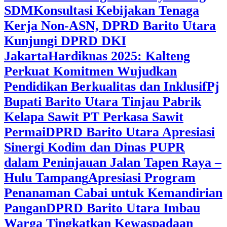
SDM
Konsultasi Kebijakan Tenaga
Kerja Non-ASN, DPRD Barito Utara
Kunjungi DPRD DKI
Jakarta
Hardiknas 2025: Kalteng
Perkuat Komitmen Wujudkan
Pendidikan Berkualitas dan Inklusif
Pj
Bupati Barito Utara Tinjau Pabrik
Kelapa Sawit PT Perkasa Sawit
Permai
DPRD Barito Utara Apresiasi
Sinergi Kodim dan Dinas PUPR
dalam Peninjauan Jalan Tapen Raya –
Hulu Tampang
Apresiasi Program
Penanaman Cabai untuk Kemandirian
Pangan
DPRD Barito Utara Imbau
Warga Tingkatkan Kewaspadaan