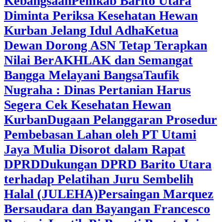
Kebangsaan
Pemkab Barito Utara
Diminta Periksa Kesehatan Hewan
Kurban Jelang Idul Adha
Ketua
Dewan Dorong ASN Tetap Terapkan
Nilai BerAKHLAK dan Semangat
Bangga Melayani Bangsa
Taufik
Nugraha : Dinas Pertanian Harus
Segera Cek Kesehatan Hewan
Kurban
Dugaan Pelanggaran Prosedur
Pembebasan Lahan oleh PT Utami
Jaya Mulia Disorot dalam Rapat
DPRD
Dukungan DPRD Barito Utara
terhadap Pelatihan Juru Sembelih
Halal (JULEHA)
Persaingan Marquez
Bersaudara dan Bayangan Francesco