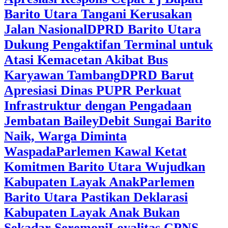
Barito Utara Tangani Kerusakan
Jalan Nasional
DPRD Barito Utara
Dukung Pengaktifan Terminal untuk
Atasi Kemacetan Akibat Bus
Karyawan Tambang
DPRD Barut
Apresiasi Dinas PUPR Perkuat
Infrastruktur dengan Pengadaan
Jembatan Bailey
Debit Sungai Barito
Naik, Warga Diminta
Waspada
Parlemen Kawal Ketat
Komitmen Barito Utara Wujudkan
Kabupaten Layak Anak
Parlemen
Barito Utara Pastikan Deklarasi
Kabupaten Layak Anak Bukan
Sekadar Seremoni
Loyalitas CPNS