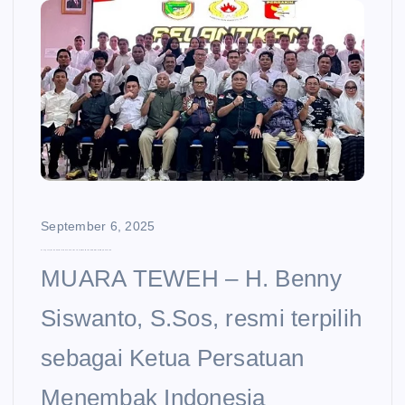
e
n
t
September 6, 2025
Usung Janji Cetak Atlet Penembak Kelas Nasional, Wakil Ketua DPRD Barut Pimpin Perbakin
MUARA TEWEH – H. Benny
Siswanto, S.Sos, resmi terpilih
sebagai Ketua Persatuan
Menembak Indonesia