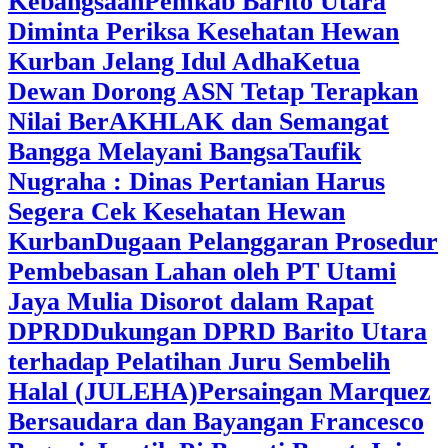
Kebangsaan
Pemkab Barito Utara
Diminta Periksa Kesehatan Hewan
Kurban Jelang Idul Adha
Ketua
Dewan Dorong ASN Tetap Terapkan
Nilai BerAKHLAK dan Semangat
Bangga Melayani Bangsa
Taufik
Nugraha : Dinas Pertanian Harus
Segera Cek Kesehatan Hewan
Kurban
Dugaan Pelanggaran Prosedur
Pembebasan Lahan oleh PT Utami
Jaya Mulia Disorot dalam Rapat
DPRD
Dukungan DPRD Barito Utara
terhadap Pelatihan Juru Sembelih
Halal (JULEHA)
Persaingan Marquez
Bersaudara dan Bayangan Francesco