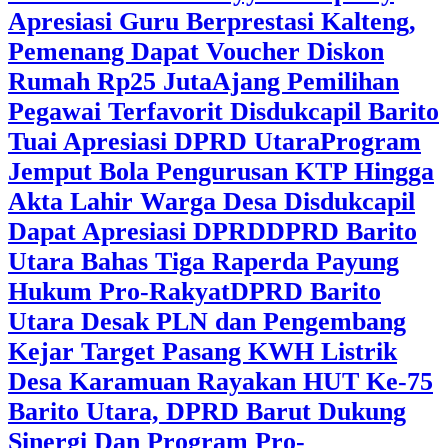
Apresiasi Guru Berprestasi Kalteng,
Pemenang Dapat Voucher Diskon
Rumah Rp25 Juta
Ajang Pemilihan
Pegawai Terfavorit Disdukcapil Barito
Tuai Apresiasi DPRD Utara
Program
Jemput Bola Pengurusan KTP Hingga
Akta Lahir Warga Desa Disdukcapil
Dapat Apresiasi DPRD
DPRD Barito
Utara Bahas Tiga Raperda Payung
Hukum Pro-Rakyat
DPRD Barito
Utara Desak PLN dan Pengembang
Kejar Target Pasang KWH Listrik
Desa Karamuan
Rayakan HUT Ke-75
Barito Utara, DPRD Barut Dukung
Sinergi Dan Program Pro-