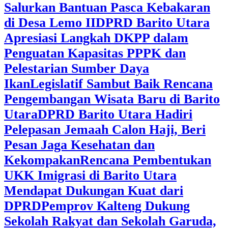
Salurkan Bantuan Pasca Kebakaran
di Desa Lemo II
DPRD Barito Utara
Apresiasi Langkah DKPP dalam
Penguatan Kapasitas PPPK dan
Pelestarian Sumber Daya
Ikan
Legislatif Sambut Baik Rencana
Pengembangan Wisata Baru di Barito
Utara
DPRD Barito Utara Hadiri
Pelepasan Jemaah Calon Haji, Beri
Pesan Jaga Kesehatan dan
Kekompakan
Rencana Pembentukan
UKK Imigrasi di Barito Utara
Mendapat Dukungan Kuat dari
DPRD
‎Pemprov Kalteng Dukung
Sekolah Rakyat dan Sekolah Garuda,