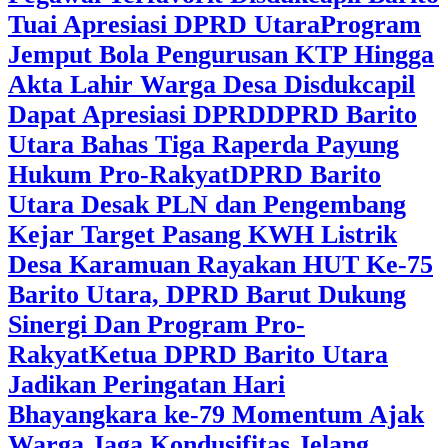
Tuai Apresiasi DPRD Utara
Program
Jemput Bola Pengurusan KTP Hingga
Akta Lahir Warga Desa Disdukcapil
Dapat Apresiasi DPRD
DPRD Barito
Utara Bahas Tiga Raperda Payung
Hukum Pro-Rakyat
DPRD Barito
Utara Desak PLN dan Pengembang
Kejar Target Pasang KWH Listrik
Desa Karamuan
Rayakan HUT Ke-75
Barito Utara, DPRD Barut Dukung
Sinergi Dan Program Pro-
Rakyat
Ketua DPRD Barito Utara
Jadikan Peringatan Hari
Bhayangkara ke-79 Momentum Ajak
Warga Jaga Kondusifitas Jelang