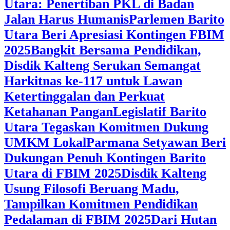
Utara: Penertiban PKL di Badan
Jalan Harus Humanis
Parlemen Barito
Utara Beri Apresiasi Kontingen FBIM
2025
‎Bangkit Bersama Pendidikan,
Disdik Kalteng Serukan Semangat
Harkitnas ke-117 untuk Lawan
Ketertinggalan dan Perkuat
Ketahanan Pangan
Legislatif Barito
Utara Tegaskan Komitmen Dukung
UMKM Lokal
Parmana Setyawan Beri
Dukungan Penuh Kontingen Barito
Utara di FBIM 2025
Disdik Kalteng
Usung Filosofi Beruang Madu,
Tampilkan Komitmen Pendidikan
Pedalaman di FBIM 2025
‎Dari Hutan