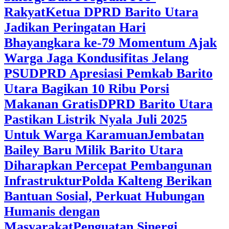
Rakyat
Ketua DPRD Barito Utara
Jadikan Peringatan Hari
Bhayangkara ke-79 Momentum Ajak
Warga Jaga Kondusifitas Jelang
PSU
DPRD Apresiasi Pemkab Barito
Utara Bagikan 10 Ribu Porsi
Makanan Gratis
DPRD Barito Utara
Pastikan Listrik Nyala Juli 2025
Untuk Warga Karamuan
Jembatan
Bailey Baru Milik Barito Utara
Diharapkan Percepat Pembangunan
Infrastruktur
Polda Kalteng Berikan
Bantuan Sosial, Perkuat Hubungan
Humanis dengan
Masyarakat
Penguatan Sinergi