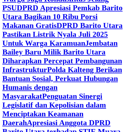
PSU
DPRD Apresiasi Pemkab Barito
Utara Bagikan 10 Ribu Porsi
Makanan Gratis
DPRD Barito Utara
Pastikan Listrik Nyala Juli 2025
Untuk Warga Karamuan
Jembatan
Bailey Baru Milik Barito Utara
Diharapkan Percepat Pembangunan
Infrastruktur
Polda Kalteng Berikan
Bantuan Sosial, Perkuat Hubungan
Humanis dengan
Masyarakat
Penguatan Sinergi
Legislatif dan Kepolisian dalam
Menciptakan Keamanan
Daerah
Apresiasi Anggota DPRD
Barito Utara terhadap STIE Muara