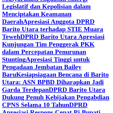
Legislatif dan Kepolisian dalam
Menciptakan Keamanan
Daerah
Apresiasi Anggota DPRD
Barito Utara terhadap STIE Muara
Teweh
DPRD Barito Utara Apresiasi
Kunjungan Tim Penggerak PKK
dalam Percepatan Penurunan
Stunting
Apresiasi Tinggi untuk
Pengadaan Jembatan Bailey
Baru
Kesiapsiagaan Bencana di Barito
Utara: ASN BPBD Diharapkan Jadi
Garda Terdepan
DPRD Barito Utara
Dukung Penuh Kebijakan Pengabdian
CPNS Selama 10 Tahun
DPRD
Apresiasi Respons Cepat Pj Bupati