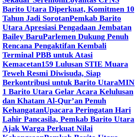
Barito Utara Diperkuat, Komitmen 10
Tahun Jadi Sorotan
Pemkab Barito
Utara Apresiasi Pengadaan Jembatan
Bailey Baru
Parlemen Dukung Penuh
Rencana Pengaktifan Kembali
Terminal PBB untuk Atasi
Kemacetan
159 Lulusan STIE Muara
Teweh Resmi Diwisuda, Siap
Berkontribusi untuk Barito Utara
MIN
1 Barito Utara Gelar Acara Kelulusan
dan Khatam Al-Qur’an Penuh
Kehangatan
Upacara Peringatan Hari
Lahir Pancasila, Pemkab Barito Utara
Ajak Warga Perkuat Nilai