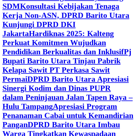
SDM
Konsultasi Kebijakan Tenaga
Kerja Non-ASN, DPRD Barito Utara
Kunjungi DPRD DKI
Jakarta
Hardiknas 2025: Kalteng
Perkuat Komitmen Wujudkan
Pendidikan Berkualitas dan Inklusif
Pj
Bupati Barito Utara Tinjau Pabrik
Kelapa Sawit PT Perkasa Sawit
Permai
DPRD Barito Utara Apresiasi
Sinergi Kodim dan Dinas PUPR
dalam Peninjauan Jalan Tapen Raya –
Hulu Tampang
Apresiasi Program
Penanaman Cabai untuk Kemandirian
Pangan
DPRD Barito Utara Imbau
Warga Tingkatkan Kewaspadaan