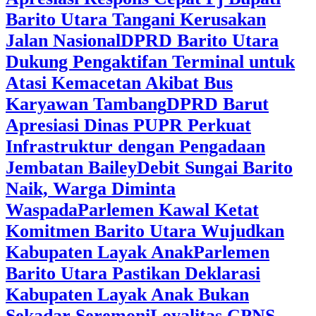
Barito Utara Tangani Kerusakan
Jalan Nasional
DPRD Barito Utara
Dukung Pengaktifan Terminal untuk
Atasi Kemacetan Akibat Bus
Karyawan Tambang
DPRD Barut
Apresiasi Dinas PUPR Perkuat
Infrastruktur dengan Pengadaan
Jembatan Bailey
Debit Sungai Barito
Naik, Warga Diminta
Waspada
Parlemen Kawal Ketat
Komitmen Barito Utara Wujudkan
Kabupaten Layak Anak
Parlemen
Barito Utara Pastikan Deklarasi
Kabupaten Layak Anak Bukan
Sekadar Seremoni
Loyalitas CPNS