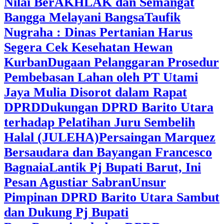
Nilai BerAKHLAK dan Semangat
Bangga Melayani Bangsa
Taufik
Nugraha : Dinas Pertanian Harus
Segera Cek Kesehatan Hewan
Kurban
Dugaan Pelanggaran Prosedur
Pembebasan Lahan oleh PT Utami
Jaya Mulia Disorot dalam Rapat
DPRD
Dukungan DPRD Barito Utara
terhadap Pelatihan Juru Sembelih
Halal (JULEHA)
Persaingan Marquez
Bersaudara dan Bayangan Francesco
Bagnaia
Lantik Pj Bupati Barut, Ini
Pesan Agustiar Sabran
Unsur
Pimpinan DPRD Barito Utara Sambut
dan Dukung Pj Bupati