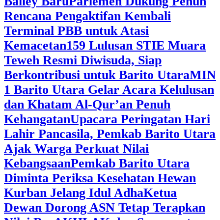
Bailey Baru
Parlemen Dukung Penuh
Rencana Pengaktifan Kembali
Terminal PBB untuk Atasi
Kemacetan
159 Lulusan STIE Muara
Teweh Resmi Diwisuda, Siap
Berkontribusi untuk Barito Utara
MIN
1 Barito Utara Gelar Acara Kelulusan
dan Khatam Al-Qur’an Penuh
Kehangatan
Upacara Peringatan Hari
Lahir Pancasila, Pemkab Barito Utara
Ajak Warga Perkuat Nilai
Kebangsaan
Pemkab Barito Utara
Diminta Periksa Kesehatan Hewan
Kurban Jelang Idul Adha
Ketua
Dewan Dorong ASN Tetap Terapkan