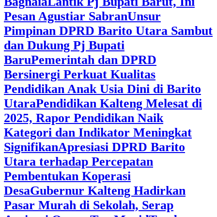
Bagnaia
Lantik Pj Bupati Barut, Ini
Pesan Agustiar Sabran
Unsur
Pimpinan DPRD Barito Utara Sambut
dan Dukung Pj Bupati
Baru
Pemerintah dan DPRD
Bersinergi Perkuat Kualitas
Pendidikan Anak Usia Dini di Barito
Utara
‎Pendidikan Kalteng Melesat di
2025, Rapor Pendidikan Naik
Kategori dan Indikator Meningkat
Signifikan
Apresiasi DPRD Barito
Utara terhadap Percepatan
Pembentukan Koperasi
Desa
‎Gubernur Kalteng Hadirkan
Pasar Murah di Sekolah, Serap