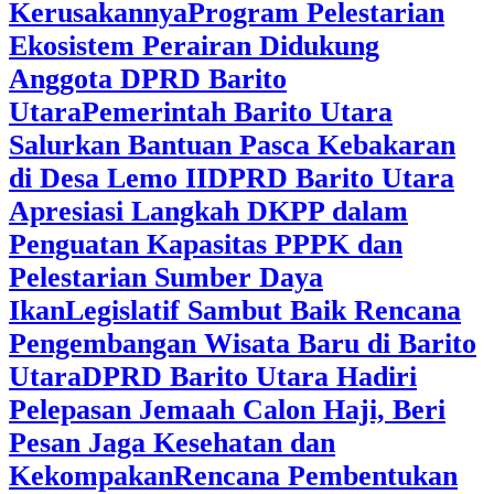
Kerusakannya
Program Pelestarian
Ekosistem Perairan Didukung
Anggota DPRD Barito
Utara
Pemerintah Barito Utara
Salurkan Bantuan Pasca Kebakaran
di Desa Lemo II
DPRD Barito Utara
Apresiasi Langkah DKPP dalam
Penguatan Kapasitas PPPK dan
Pelestarian Sumber Daya
Ikan
Legislatif Sambut Baik Rencana
Pengembangan Wisata Baru di Barito
Utara
DPRD Barito Utara Hadiri
Pelepasan Jemaah Calon Haji, Beri
Pesan Jaga Kesehatan dan
Kekompakan
Rencana Pembentukan