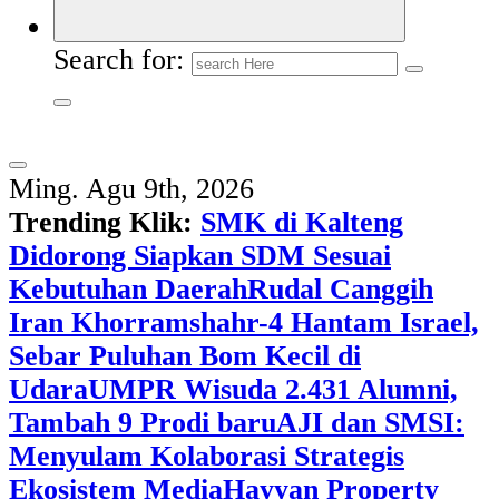
Search for:
Ming. Agu 9th, 2026
Trending Klik:
SMK di Kalteng
Didorong Siapkan SDM Sesuai
Kebutuhan Daerah
Rudal Canggih
Iran Khorramshahr-4 Hantam Israel,
Sebar Puluhan Bom Kecil di
Udara
UMPR Wisuda 2.431 Alumni,
Tambah 9 Prodi baru
AJI dan SMSI:
Menyulam Kolaborasi Strategis
Ekosistem Media
Hayyan Property