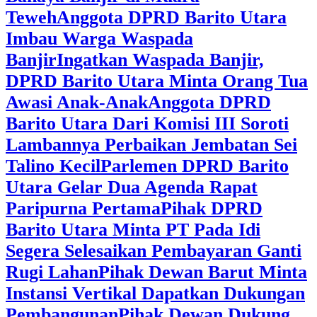
Teweh
Anggota DPRD Barito Utara
Imbau Warga Waspada
Banjir
Ingatkan Waspada Banjir,
DPRD Barito Utara Minta Orang Tua
Awasi Anak-Anak
Anggota DPRD
Barito Utara Dari Komisi III Soroti
Lambannya Perbaikan Jembatan Sei
Talino Kecil
Parlemen DPRD Barito
Utara Gelar Dua Agenda Rapat
Paripurna Pertama
Pihak DPRD
Barito Utara Minta PT Pada Idi
Segera Selesaikan Pembayaran Ganti
Rugi Lahan
Pihak Dewan Barut Minta
Instansi Vertikal Dapatkan Dukungan
Pembangunan
Pihak Dewan Dukung