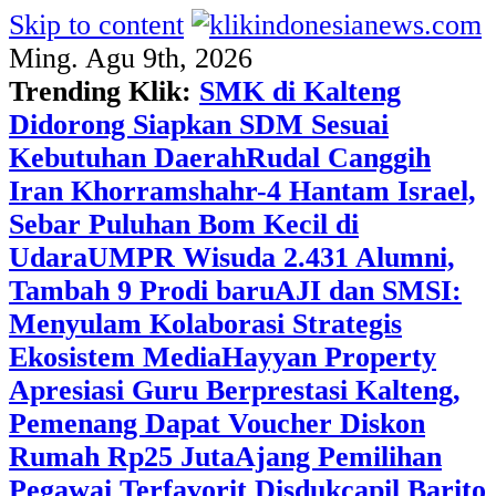
Skip to content
Ming. Agu 9th, 2026
Trending Klik:
SMK di Kalteng
Didorong Siapkan SDM Sesuai
Kebutuhan Daerah
Rudal Canggih
Iran Khorramshahr-4 Hantam Israel,
Sebar Puluhan Bom Kecil di
Udara
UMPR Wisuda 2.431 Alumni,
Tambah 9 Prodi baru
AJI dan SMSI:
Menyulam Kolaborasi Strategis
Ekosistem Media
Hayyan Property
Apresiasi Guru Berprestasi Kalteng,
Pemenang Dapat Voucher Diskon
Rumah Rp25 Juta
Ajang Pemilihan
Pegawai Terfavorit Disdukcapil Barito