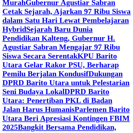
Murah
Gubernur Agustiar Sabran
Cetak Sejarah, Ajarkan 97 Ribu Siswa
dalam Satu Hari Lewat Pembelajaran
Hybrid
Sejarah Baru Dunia
Pendidikan Kalteng, Gubernur H.
Agustiar Sabran Mengajar 97 Ribu
Siswa Secara Serentak
KPU Barito
Utara Gelar Rakor PSU, Berharap
Pemilu Berjalan Kondusif
Dukungan
DPRD Barito Utara untuk Pelestarian
Seni Budaya Lokal
DPRD Barito
Utara: Penertiban PKL di Badan
Jalan Harus Humanis
Parlemen Barito
Utara Beri Apresiasi Kontingen FBIM
2025
‎Bangkit Bersama Pendidikan,