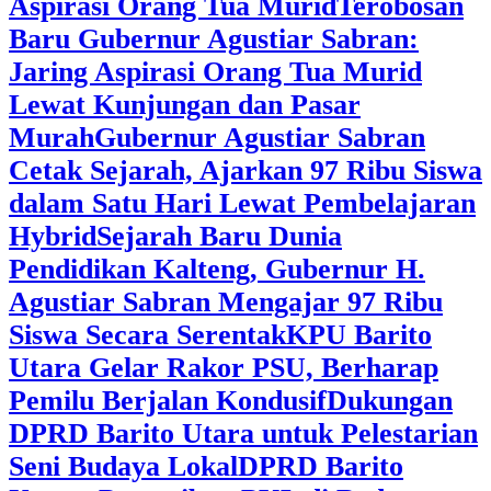
Aspirasi Orang Tua Murid
‎Terobosan
Baru Gubernur Agustiar Sabran:
Jaring Aspirasi Orang Tua Murid
Lewat Kunjungan dan Pasar
Murah
Gubernur Agustiar Sabran
Cetak Sejarah, Ajarkan 97 Ribu Siswa
dalam Satu Hari Lewat Pembelajaran
Hybrid
Sejarah Baru Dunia
Pendidikan Kalteng, Gubernur H.
Agustiar Sabran Mengajar 97 Ribu
Siswa Secara Serentak
KPU Barito
Utara Gelar Rakor PSU, Berharap
Pemilu Berjalan Kondusif
Dukungan
DPRD Barito Utara untuk Pelestarian
Seni Budaya Lokal
DPRD Barito