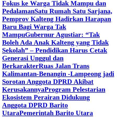
Fokus ke Warga Tidak Mampu dan
Pedalaman
‎Satu Rumah Satu Sarjana,
Pemprov Kalteng Hadirkan Harapan
Baru Bagi Warga Tak
Mampu
‎Gubernur Agustiar: “Tak
Boleh Ada Anak Kalteng yang Tidak
Sekolah” – Pendidikan Harus Cetak
Generasi Unggul dan
Berkarakter
Ruas Jalan Trans
Kalimantan-Benangin -Lampeong jadi
Sorotan Anggota DPRD Akibat
Kerusakannya
Program Pelestarian
Ekosistem Perairan Didukung
Anggota DPRD Barito
Utara
Pemerintah Barito Utara