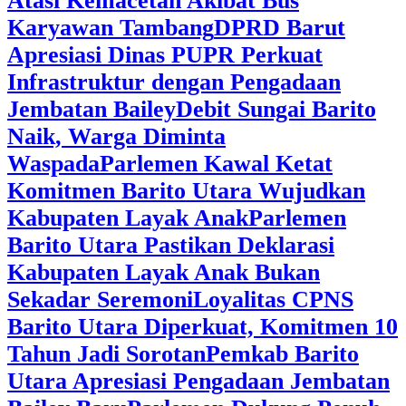
Atasi Kemacetan Akibat Bus
Karyawan Tambang
DPRD Barut
Apresiasi Dinas PUPR Perkuat
Infrastruktur dengan Pengadaan
Jembatan Bailey
Debit Sungai Barito
Naik, Warga Diminta
Waspada
Parlemen Kawal Ketat
Komitmen Barito Utara Wujudkan
Kabupaten Layak Anak
Parlemen
Barito Utara Pastikan Deklarasi
Kabupaten Layak Anak Bukan
Sekadar Seremoni
Loyalitas CPNS
Barito Utara Diperkuat, Komitmen 10
Tahun Jadi Sorotan
Pemkab Barito
Utara Apresiasi Pengadaan Jembatan