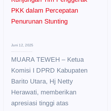
Juni 12, 2025
DPRD Barito Utara Apresiasi Kunjungan Tim Penggerak PKK dalam Percepatan Penurunan Stunting
MUARA TEWEH – Ketua
Komisi I DPRD Kabupaten
Barito Utara, Hj Netty
Herawati, memberikan
apresiasi tinggi atas