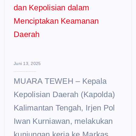
Juni 13, 2025
Penguatan Sinergi Legislatif dan Kepolisian dalam Menciptakan Keamanan Daerah
MUARA TEWEH – Kepala
Kepolisian Daerah (Kapolda)
Kalimantan Tengah, Irjen Pol
Iwan Kurniawan, melakukan
kunjungan kerja ke Markas