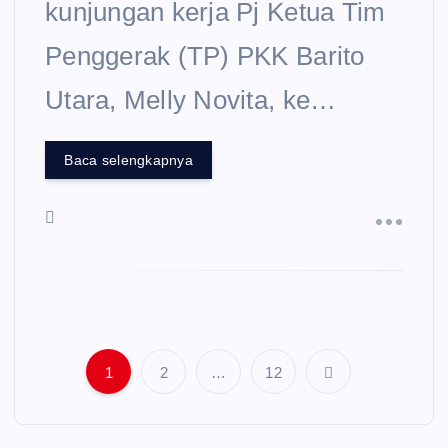
kunjungan kerja Pj Ketua Tim
Penggerak (TP) PKK Barito
Utara, Melly Novita, ke…
Baca selengkapnya
1
2
…
12
Navigasi pos