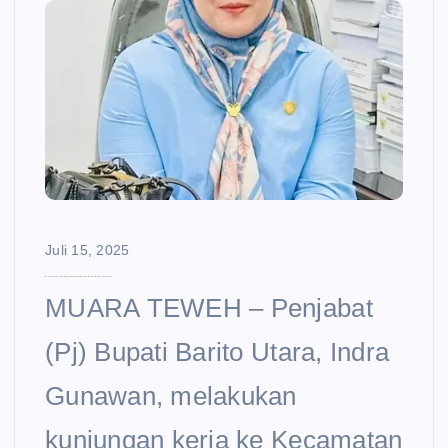
e
n
t
Juli 15, 2025
Kawal Kunjungan Kerja, Wakil Ketua DPRD Barito Utara Pastikan Persiapan PSU
MUARA TEWEH – Penjabat
(Pj) Bupati Barito Utara, Indra
Gunawan, melakukan
kunjungan kerja ke Kecamatan