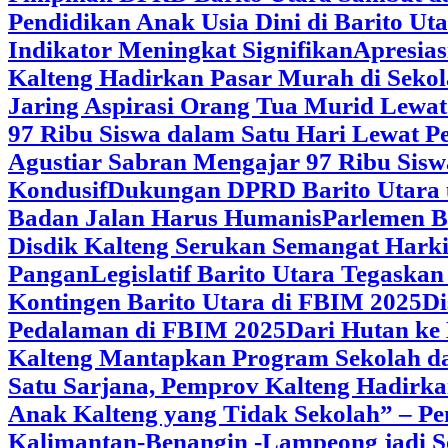
Pendidikan Anak Usia Dini di Barito Ut
Indikator Meningkat Signifikan
Apresia
Kalteng Hadirkan Pasar Murah di Sekol
Jaring Aspirasi Orang Tua Murid Lewa
97 Ribu Siswa dalam Satu Hari Lewat P
Agustiar Sabran Mengajar 97 Ribu Sisw
Kondusif
Dukungan DPRD Barito Utara u
Badan Jalan Harus Humanis
Parlemen B
Disdik Kalteng Serukan Semangat Harki
Pangan
Legislatif Barito Utara Tegas
Kontingen Barito Utara di FBIM 2025
Di
Pedalaman di FBIM 2025
‎Dari Hutan k
Kalteng Mantapkan Program Sekolah d
Satu Sarjana, Pemprov Kalteng Hadir
Anak Kalteng yang Tidak Sekolah” – Pe
Kalimantan-Benangin -Lampeong jadi 