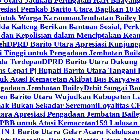
 Utara Jadikan Peringatan Hari Bhaya
siasi Pemkab Barito Utara Bagikan 10 R
5 Untuk Warga Karamuan
Jembatan Bailey 
lda Kalteng Berikan Bantuan Sosial, Pe
if dan Kepolisian dalam Menciptakan Ke
eh
DPRD Barito Utara Apresiasi Kunjun
i Tinggi untuk Pengadaan Jembatan Bail
da Terdepan
DPRD Barito Utara Dukung
s Cepat Pj Bupati Barito Utara Tangani 
tuk Atasi Kemacetan Akibat Bus Karya
ngadaan Jembatan Bailey
Debit Sungai Ba
en Barito Utara Wujudkan Kabupaten L
nak Bukan Sekadar Seremoni
Loyalitas C
ara Apresiasi Pengadaan Jembatan Baile
 PBB untuk Atasi Kemacetan
159 Lulusan
IN 1 Barito Utara Gelar Acara Kelulusa