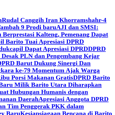
h
Rudal Canggih Iran Khorramshahr-4
ambah 9 Prodi baru
AJI dan SMSI:
 Berprestasi Kalteng, Pemenang Dapat
il Barito Tuai Apresiasi DPRD
dukcapil Dapat Apresiasi DPRD
DPRD
 Desak PLN dan Pengembang Kejar
DPRD Barut Dukung Sinergi Dan
ngkara ke-79 Momentum Ajak Warga
ibu Porsi Makanan Gratis
DPRD Barito
Baru Milik Barito Utara Diharapkan
rkuat Hubungan Humanis dengan
amanan Daerah
Apresiasi Anggota DPRD
gan Tim Penggerak PKK dalam
ey Baru
Kesiapsiagaan Bencana di Barito