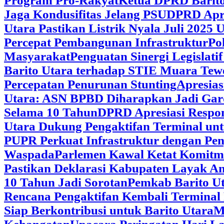
Program Pro-Rakyat
Ketua DPRD Barito
Jaga Kondusifitas Jelang PSU
DPRD Apre
Utara Pastikan Listrik Nyala Juli 202
Percepat Pembangunan Infrastruktur
Po
Masyarakat
Penguatan Sinergi Legislat
Barito Utara terhadap STIE Muara Tew
Percepatan Penurunan Stunting
Apresias
Utara: ASN BPBD Diharapkan Jadi Gar
Selama 10 Tahun
DPRD Apresiasi Respon
Utara Dukung Pengaktifan Terminal un
PUPR Perkuat Infrastruktur dengan Pe
Waspada
Parlemen Kawal Ketat Komitm
Pastikan Deklarasi Kabupaten Layak A
10 Tahun Jadi Sorotan
Pemkab Barito Ut
Rencana Pengaktifan Kembali Terminal
Siap Berkontribusi untuk Barito Utara
M