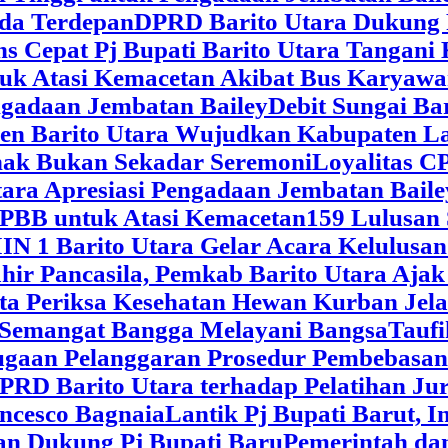
da Terdepan
DPRD Barito Utara Dukung
s Cepat Pj Bupati Barito Utara Tangani 
tuk Atasi Kemacetan Akibat Bus Karya
ngadaan Jembatan Bailey
Debit Sungai Ba
en Barito Utara Wujudkan Kabupaten L
nak Bukan Sekadar Seremoni
Loyalitas C
ara Apresiasi Pengadaan Jembatan Baile
 PBB untuk Atasi Kemacetan
159 Lulusan
IN 1 Barito Utara Gelar Acara Kelulusa
hir Pancasila, Pemkab Barito Utara Ajak
ta Periksa Kesehatan Hewan Kurban Jela
Semangat Bangga Melayani Bangsa
Taufi
gaan Pelanggaran Prosedur Pembebasan
RD Barito Utara terhadap Pelatihan Ju
ncesco Bagnaia
Lantik Pj Bupati Barut, I
an Dukung Pj Bupati Baru
Pemerintah da