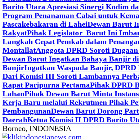
Barito Utara Apresiasi Sinergi Kodim 
Program Penanaman Cabai untuk Kema
Pascakebakaran di Lahei
Dewan Barut In
Rakyat
Pihak Legislator Barut Ini Imb
Langkah Cepat Pemkab dalam Penangan
Montallat
Anggota DPRD Soroti Dugaan 
Dewan Barut Ingatkan Bahaya Banjir d
Banjir
Ingatkan Waspada Banjir, DPRD 
Dari Komisi III Soroti Lambannya Perba
Rapat Paripurna Pertama
Pihak DPRD Ba
Lahan
Pihak Dewan Barut Minta Instan
Kerja Baru melalui Rekrutmen Pihak P
Pembangunan
Dewan Barut Dorong Part
Daerah
Ketua Komisi II DPRD Barito U
Borneo, INDONESIA