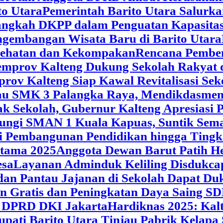
o Utara
Pemerintah Barito Utara Salurk
angkah DKPP dalam Penguatan Kapasitas
ngembangan Wisata Baru di Barito Utara
esehatan dan Kekompakan
Rencana Pemben
Pemprov Kalteng Dukung Sekolah Rakyat
prov Kalteng Siap Kawal Revitalisasi Se
jau SMK 3 Palangka Raya, Mendikdasmen P
ak Sekolah, Gubernur Kalteng Apresias
jungi SMAN 1 Kuala Kapuas, Suntik Sema
si Pembangunan Pendidikan hingga Tingk
atama 2025
Anggota Dewan Barut Patih H
esa
Layanan Adminduk Keliling Disdukcapi
 dan Pantau Jajanan di Sekolah Dapat D
an Gratis dan Peningkatan Daya Saing S
i DPRD DKI Jakarta
Hardiknas 2025: Ka
upati Barito Utara Tinjau Pabrik Kelapa