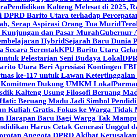
ara
‎Pendidikan Kalteng Melesat di 2025, 
si DPRD Barito Utara terhadap Percepat
ah, Serap Aspirasi Orang Tua Murid
‎Ter
t Kunjungan dan Pasar Murah
Gubernur A
embelajaran Hybrid
Sejarah Baru Dunia P
a Secara Serentak
KPU Barito Utara Gela
ntuk Pelestarian Seni Budaya Lokal
DPRD
arito Utara Beri Apresiasi Kontingen FB
tnas ke-117 untuk Lawan Ketertinggalan
kan Komitmen Dukung UMKM Lokal
Parman
sdik Kalteng Usung Filosofi Beruang M
e Hati: Beruang Madu Jadi Simbol Pendi
an Kuliah Gratis, Fokus ke Warga Tida
kan Harapan Baru Bagi Warga Tak Mamp
ndidikan Harus Cetak Generasi Unggul d
Sorotan Anggota DPRD Akibat Kerusaka