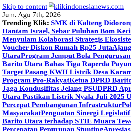
Skip to content
Jum. Agu 7th, 2026
Trending Klik:
SMK di Kalteng Didoron
Hantam Israel, Sebar Puluhan Bom Keci
Menyulam Kolaborasi Strategis Ekosis
Voucher Diskon Rumah Rp25 Juta
Ajang
Utara
Program Jemput Bola Pengurusan
Barito Utara Bahas Tiga Raperda Pay
Target Pasang KWH Listrik Desa Kar
Program Pro-Rakyat
Ketua DPRD Barito
Jaga Kondusifitas Jelang PSU
DPRD Apre
Utara Pastikan Listrik Nyala Juli 202
Percepat Pembangunan Infrastruktur
Po
Masyarakat
Penguatan Sinergi Legislat
Barito Utara terhadap STIE Muara Tew
Percepatan Penurunan Stunting
Apresias