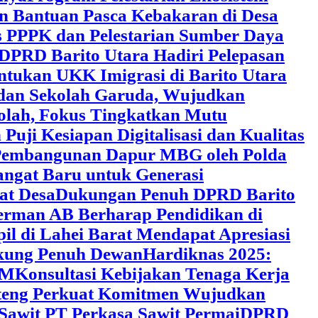
an Bantuan Pasca Kebakaran di Desa
 PPPK dan Pelestarian Sumber Daya
DPRD Barito Utara Hadiri Pelepasan
tukan UKK Imigrasi di Barito Utara
 dan Sekolah Garuda, Wujudkan
kolah, Fokus Tingkatkan Mutu
uji Kesiapan Digitalisasi dan Kualitas
i Pembangunan Dapur MBG oleh Polda
ngat Baru untuk Generasi
at Desa
Dukungan Penuh DPRD Barito
erman AB Berharap Pendidikan di
l di Lahei Barat Mendapat Apresiasi
ukung Penuh Dewan
Hardiknas 2025:
DM
Konsultasi Kebijakan Tenaga Kerja
lteng Perkuat Komitmen Wujudkan
 Sawit PT Perkasa Sawit Permai
DPRD