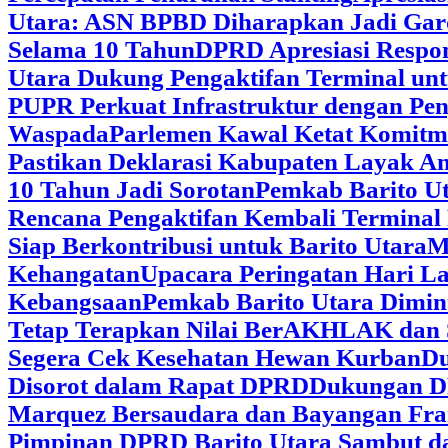
Utara: ASN BPBD Diharapkan Jadi Gar
Selama 10 Tahun
DPRD Apresiasi Respon
Utara Dukung Pengaktifan Terminal un
PUPR Perkuat Infrastruktur dengan Pe
Waspada
Parlemen Kawal Ketat Komitm
Pastikan Deklarasi Kabupaten Layak A
10 Tahun Jadi Sorotan
Pemkab Barito Ut
Rencana Pengaktifan Kembali Terminal
Siap Berkontribusi untuk Barito Utara
M
Kehangatan
Upacara Peringatan Hari La
Kebangsaan
Pemkab Barito Utara Dimin
Tetap Terapkan Nilai BerAKHLAK dan 
Segera Cek Kesehatan Hewan Kurban
Du
Disorot dalam Rapat DPRD
Dukungan DP
Marquez Bersaudara dan Bayangan Fra
Pimpinan DPRD Barito Utara Sambut d