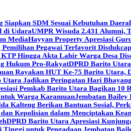
g Siapkan SDM Sesuai Kebutuhan Daera
l di Udara
UMPR Wisuda 2.431 Alumni, T
tem Media
Hayyan Property Apresiasi Guru
 Pemilihan Pegawai Terfavorit Disdukcap
 KTP Hingga Akta Lahir Warga Desa Dis
ung Hukum Pro-Rakyat
DPRD Barito Utara
amuan
Rayakan HUT Ke-75 Barito Utara, 
 Utara Jadikan Peringatan Hari Bhaya
siasi Pemkab Barito Utara Bagikan 10 R
5 Untuk Warga Karamuan
Jembatan Bailey 
lda Kalteng Berikan Bantuan Sosial, Pe
if dan Kepolisian dalam Menciptakan Ke
eh
DPRD Barito Utara Apresiasi Kunjun
i Tinggi untuk Pengadaan Jembatan Bail