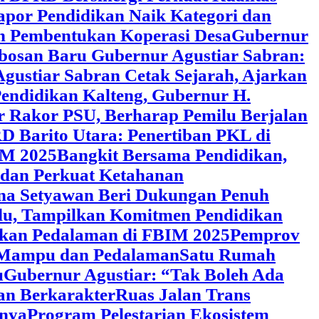
Rapor Pendidikan Naik Kategori dan
an Pembentukan Koperasi Desa
‎Gubernur
obosan Baru Gubernur Agustiar Sabran:
gustiar Sabran Cetak Sejarah, Ajarkan
endidikan Kalteng, Gubernur H.
r Rakor PSU, Berharap Pemilu Berjalan
 Barito Utara: Penertiban PKL di
IM 2025
‎Bangkit Bersama Pendidikan,
 dan Perkuat Ketahanan
a Setyawan Beri Dukungan Penuh
adu, Tampilkan Komitmen Pendidikan
dikan Pedalaman di FBIM 2025
‎Pemprov
k Mampu dan Pedalaman
‎Satu Rumah
u
‎Gubernur Agustiar: “Tak Boleh Ada
an Berkarakter
Ruas Jalan Trans
nnya
Program Pelestarian Ekosistem