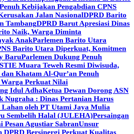
 Penuh Kebijakan Pengabdian CPNS
Kerusakan Jalan Nasional
DPRD Barito
wan Tambang
DPRD Barut Apresiasi Dinas
rito Naik, Warga Diminta
ayak Anak
Parlemen Barito Utara
PNS Barito Utara Diperkuat, Komitmen
y Baru
Parlemen Dukung Penuh
 STIE Muara Teweh Resmi Diwisuda,
n dan Khatam Al-Qur’an Penuh
 Warga Perkuat Nilai
ng Idul Adha
Ketua Dewan Dorong ASN
k Nugraha : Dinas Pertanian Harus
 Lahan oleh PT Utami Jaya Mulia
ru Sembelih Halal (JULEHA)
Persaingan
ni Pesan Agustiar Sabran
Unsur
n DPRD Bersinergi Perkuat Kualitas