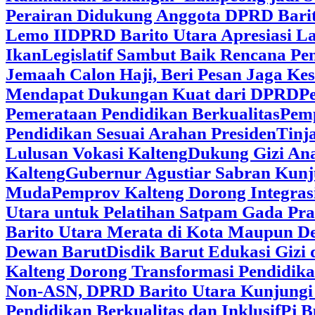
Perairan Didukung Anggota DPRD Barit
Lemo II
DPRD Barito Utara Apresiasi L
Ikan
Legislatif Sambut Baik Rencana Pe
Jemaah Calon Haji, Beri Pesan Jaga K
Mendapat Dukungan Kuat dari DPRD
‎
Pemerataan Pendidikan Berkualitas
‎Pem
Pendidikan Sesuai Arahan Presiden
‎Tin
Lulusan Vokasi Kalteng
‎Dukung Gizi An
Kalteng
‎Gubernur Agustiar Sabran Kun
Muda
‎Pemprov Kalteng Dorong Integra
Utara untuk Pelatihan Satpam Gada Pr
Barito Utara Merata di Kota Maupun D
Dewan Barut
Disdik Barut Edukasi Gizi
Kalteng Dorong Transformasi Pendidik
Non-ASN, DPRD Barito Utara Kunjung
Pendidikan Berkualitas dan Inklusif
Pj B