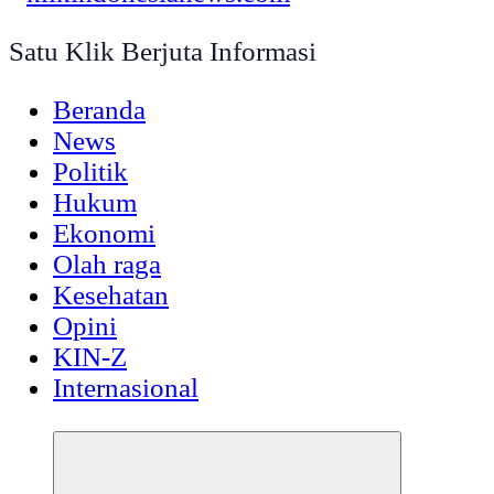
Satu Klik Berjuta Informasi
Beranda
News
Politik
Hukum
Ekonomi
Olah raga
Kesehatan
Opini
KIN-Z
Internasional