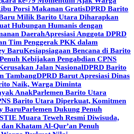
ngkara ke-79 Momentum Ajak Warga
ibu Porsi Makanan Gratis
DPRD Barito
Baru Milik Barito Utara Diharapkan
rkuat Hubungan Humanis dengan
amanan Daerah
Apresiasi Anggota DPRD
gan Tim Penggerak PKK dalam
ey Baru
Kesiapsiagaan Bencana di Barito
 Penuh Kebijakan Pengabdian CPNS
Kerusakan Jalan Nasional
DPRD Barito
wan Tambang
DPRD Barut Apresiasi Dinas
rito Naik, Warga Diminta
ayak Anak
Parlemen Barito Utara
PNS Barito Utara Diperkuat, Komitmen
y Baru
Parlemen Dukung Penuh
 STIE Muara Teweh Resmi Diwisuda,
n dan Khatam Al-Qur’an Penuh