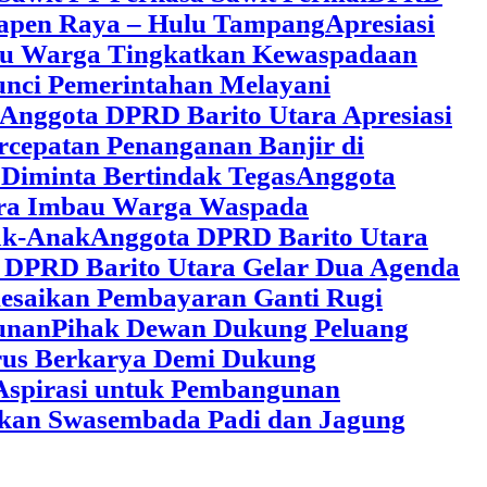
 Tapen Raya – Hulu Tampang
Apresiasi
au Warga Tingkatkan Kewaspadaan
unci Pemerintahan Melayani
Anggota DPRD Barito Utara Apresiasi
cepatan Penanganan Banjir di
Diminta Bertindak Tegas
Anggota
ara Imbau Warga Waspada
ak-Anak
Anggota DPRD Barito Utara
 DPRD Barito Utara Gelar Dua Agenda
lesaikan Pembayaran Ganti Rugi
unan
Pihak Dewan Dukung Peluang
rus Berkarya Demi Dukung
Aspirasi untuk Pembangunan
lkan Swasembada Padi dan Jagung