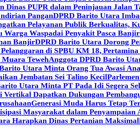
dan Dinas PUPR dalam Peninjauan Jalan
ndirian Pangan
DPRD Barito Utara Imb
gatkan Pelayanan Publik Berkualitas, K
au Warga Waspadai Penyakit Pasca Banjir
an Banjir
DPRD Barito Utara Dorong Per
Pelanggaran di SPBU KM 18, Pertamina 
i Muara Teweh
Anggota DPRD Barito Ut
Barito Utara Minta Orang Tua Awasi An
ikan Jembatan Sei Talino Kecil
Parlemen
rito Utara Minta PT Pada Idi Segera Se
si Vertikal Dapatkan Dukungan Pembang
erusahaan
Generasi Muda Harus Tetap Te
isipasi Masyarakat dalam Penyampaian 
tara Harapkan Dinas Pertanian Maksima