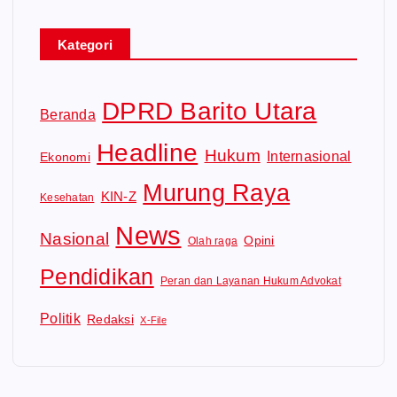
e
o
Kategori
DPRD Barito Utara
Beranda
Headline
Hukum
Internasional
Ekonomi
Murung Raya
KIN-Z
Kesehatan
News
Nasional
Opini
Olah raga
Pendidikan
Peran dan Layanan Hukum Advokat
Politik
Redaksi
X-File