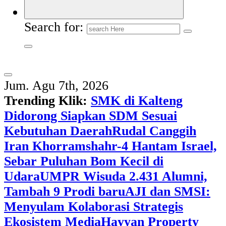
Search for:
Jum. Agu 7th, 2026
Trending Klik:
SMK di Kalteng
Didorong Siapkan SDM Sesuai
Kebutuhan Daerah
Rudal Canggih
Iran Khorramshahr-4 Hantam Israel,
Sebar Puluhan Bom Kecil di
Udara
UMPR Wisuda 2.431 Alumni,
Tambah 9 Prodi baru
AJI dan SMSI:
Menyulam Kolaborasi Strategis
Ekosistem Media
Hayyan Property