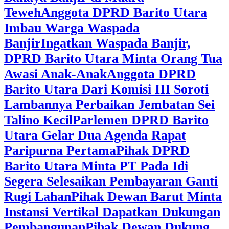
Teweh
Anggota DPRD Barito Utara
Imbau Warga Waspada
Banjir
Ingatkan Waspada Banjir,
DPRD Barito Utara Minta Orang Tua
Awasi Anak-Anak
Anggota DPRD
Barito Utara Dari Komisi III Soroti
Lambannya Perbaikan Jembatan Sei
Talino Kecil
Parlemen DPRD Barito
Utara Gelar Dua Agenda Rapat
Paripurna Pertama
Pihak DPRD
Barito Utara Minta PT Pada Idi
Segera Selesaikan Pembayaran Ganti
Rugi Lahan
Pihak Dewan Barut Minta
Instansi Vertikal Dapatkan Dukungan
Pembangunan
Pihak Dewan Dukung