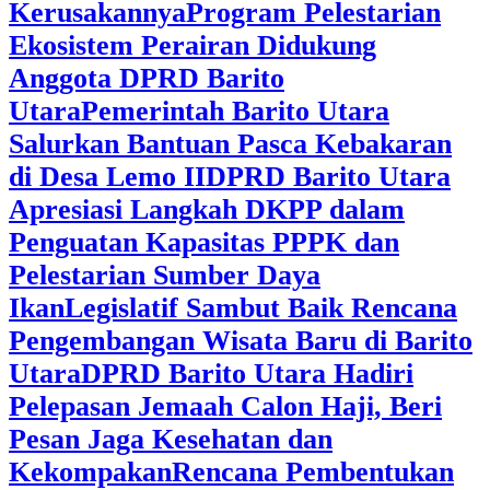
Kerusakannya
Program Pelestarian
Ekosistem Perairan Didukung
Anggota DPRD Barito
Utara
Pemerintah Barito Utara
Salurkan Bantuan Pasca Kebakaran
di Desa Lemo II
DPRD Barito Utara
Apresiasi Langkah DKPP dalam
Penguatan Kapasitas PPPK dan
Pelestarian Sumber Daya
Ikan
Legislatif Sambut Baik Rencana
Pengembangan Wisata Baru di Barito
Utara
DPRD Barito Utara Hadiri
Pelepasan Jemaah Calon Haji, Beri
Pesan Jaga Kesehatan dan
Kekompakan
Rencana Pembentukan