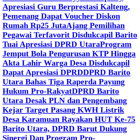
Apresiasi Guru Berprestasi Kalteng,
Pemenang Dapat Voucher Diskon
Rumah Rp25 Juta
Ajang Pemilihan
Pegawai Terfavorit Disdukcapil Barito
Tuai Apresiasi DPRD Utara
Program
Jemput Bola Pengurusan KTP Hingga
Akta Lahir Warga Desa Disdukcapil
Dapat Apresiasi DPRD
DPRD Barito
Utara Bahas Tiga Raperda Payung
Hukum Pro-Rakyat
DPRD Barito
Utara Desak PLN dan Pengembang
Kejar Target Pasang KWH Listrik
Desa Karamuan
Rayakan HUT Ke-75
Barito Utara, DPRD Barut Dukung
Sinergi Dan Program Pro-