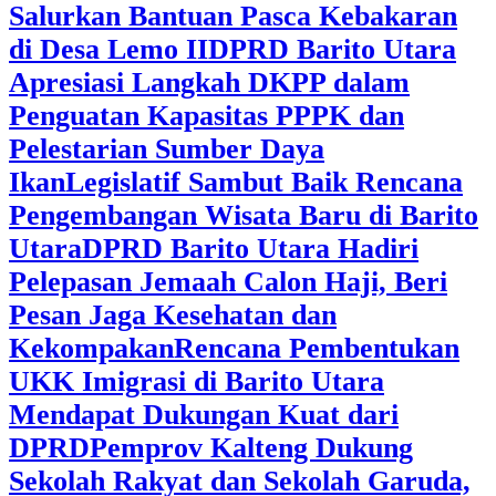
Salurkan Bantuan Pasca Kebakaran
di Desa Lemo II
DPRD Barito Utara
Apresiasi Langkah DKPP dalam
Penguatan Kapasitas PPPK dan
Pelestarian Sumber Daya
Ikan
Legislatif Sambut Baik Rencana
Pengembangan Wisata Baru di Barito
Utara
DPRD Barito Utara Hadiri
Pelepasan Jemaah Calon Haji, Beri
Pesan Jaga Kesehatan dan
Kekompakan
Rencana Pembentukan
UKK Imigrasi di Barito Utara
Mendapat Dukungan Kuat dari
DPRD
‎Pemprov Kalteng Dukung
Sekolah Rakyat dan Sekolah Garuda,