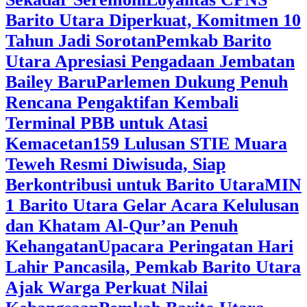
Barito Utara Diperkuat, Komitmen 10
Tahun Jadi Sorotan
Pemkab Barito
Utara Apresiasi Pengadaan Jembatan
Bailey Baru
Parlemen Dukung Penuh
Rencana Pengaktifan Kembali
Terminal PBB untuk Atasi
Kemacetan
159 Lulusan STIE Muara
Teweh Resmi Diwisuda, Siap
Berkontribusi untuk Barito Utara
MIN
1 Barito Utara Gelar Acara Kelulusan
dan Khatam Al-Qur’an Penuh
Kehangatan
Upacara Peringatan Hari
Lahir Pancasila, Pemkab Barito Utara
Ajak Warga Perkuat Nilai