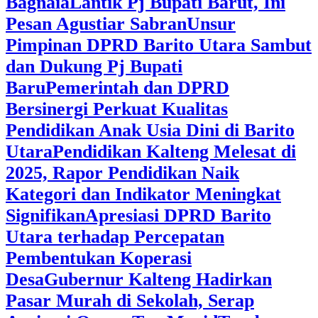
Bagnaia
Lantik Pj Bupati Barut, Ini
Pesan Agustiar Sabran
Unsur
Pimpinan DPRD Barito Utara Sambut
dan Dukung Pj Bupati
Baru
Pemerintah dan DPRD
Bersinergi Perkuat Kualitas
Pendidikan Anak Usia Dini di Barito
Utara
‎Pendidikan Kalteng Melesat di
2025, Rapor Pendidikan Naik
Kategori dan Indikator Meningkat
Signifikan
Apresiasi DPRD Barito
Utara terhadap Percepatan
Pembentukan Koperasi
Desa
‎Gubernur Kalteng Hadirkan
Pasar Murah di Sekolah, Serap