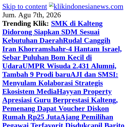
Skip to content
Jum. Agu 7th, 2026
Trending Klik:
SMK di Kalteng
Didorong Siapkan SDM Sesuai
Kebutuhan Daerah
Rudal Canggih
Iran Khorramshahr-4 Hantam Israel,
Sebar Puluhan Bom Kecil di
Udara
UMPR Wisuda 2.431 Alumni,
Tambah 9 Prodi baru
AJI dan SMSI:
Menyulam Kolaborasi Strategis
Ekosistem Media
Hayyan Property
Apresiasi Guru Berprestasi Kalteng,
Pemenang Dapat Voucher Diskon
Rumah Rp25 Juta
Ajang Pemilihan
Pegawai Terfavorit Disdukcapil Barito