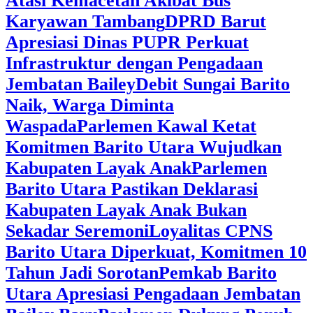
Atasi Kemacetan Akibat Bus
Karyawan Tambang
DPRD Barut
Apresiasi Dinas PUPR Perkuat
Infrastruktur dengan Pengadaan
Jembatan Bailey
Debit Sungai Barito
Naik, Warga Diminta
Waspada
Parlemen Kawal Ketat
Komitmen Barito Utara Wujudkan
Kabupaten Layak Anak
Parlemen
Barito Utara Pastikan Deklarasi
Kabupaten Layak Anak Bukan
Sekadar Seremoni
Loyalitas CPNS
Barito Utara Diperkuat, Komitmen 10
Tahun Jadi Sorotan
Pemkab Barito
Utara Apresiasi Pengadaan Jembatan