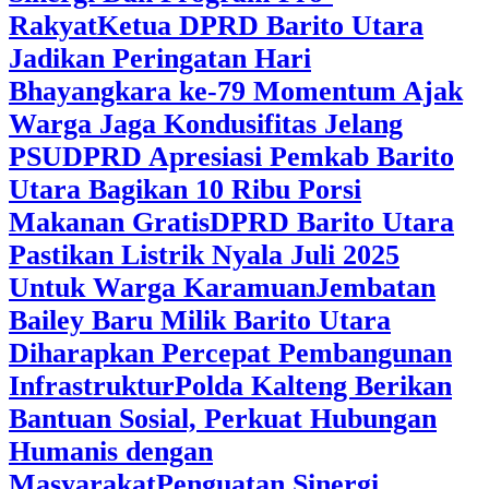
Rakyat
Ketua DPRD Barito Utara
Jadikan Peringatan Hari
Bhayangkara ke-79 Momentum Ajak
Warga Jaga Kondusifitas Jelang
PSU
DPRD Apresiasi Pemkab Barito
Utara Bagikan 10 Ribu Porsi
Makanan Gratis
DPRD Barito Utara
Pastikan Listrik Nyala Juli 2025
Untuk Warga Karamuan
Jembatan
Bailey Baru Milik Barito Utara
Diharapkan Percepat Pembangunan
Infrastruktur
Polda Kalteng Berikan
Bantuan Sosial, Perkuat Hubungan
Humanis dengan
Masyarakat
Penguatan Sinergi