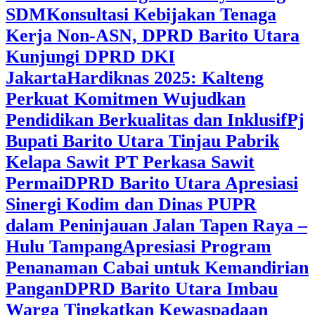
SDM
Konsultasi Kebijakan Tenaga
Kerja Non-ASN, DPRD Barito Utara
Kunjungi DPRD DKI
Jakarta
Hardiknas 2025: Kalteng
Perkuat Komitmen Wujudkan
Pendidikan Berkualitas dan Inklusif
Pj
Bupati Barito Utara Tinjau Pabrik
Kelapa Sawit PT Perkasa Sawit
Permai
DPRD Barito Utara Apresiasi
Sinergi Kodim dan Dinas PUPR
dalam Peninjauan Jalan Tapen Raya –
Hulu Tampang
Apresiasi Program
Penanaman Cabai untuk Kemandirian
Pangan
DPRD Barito Utara Imbau
Warga Tingkatkan Kewaspadaan