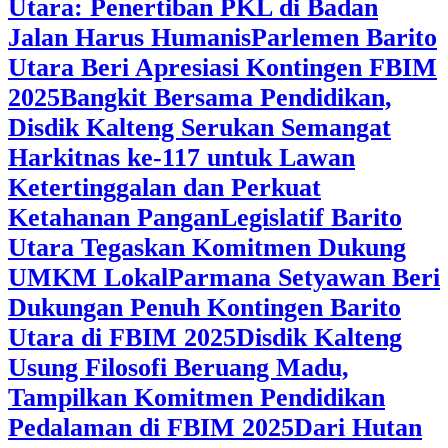
Utara: Penertiban PKL di Badan
Jalan Harus Humanis
Parlemen Barito
Utara Beri Apresiasi Kontingen FBIM
2025
‎Bangkit Bersama Pendidikan,
Disdik Kalteng Serukan Semangat
Harkitnas ke-117 untuk Lawan
Ketertinggalan dan Perkuat
Ketahanan Pangan
Legislatif Barito
Utara Tegaskan Komitmen Dukung
UMKM Lokal
Parmana Setyawan Beri
Dukungan Penuh Kontingen Barito
Utara di FBIM 2025
Disdik Kalteng
Usung Filosofi Beruang Madu,
Tampilkan Komitmen Pendidikan
Pedalaman di FBIM 2025
‎Dari Hutan