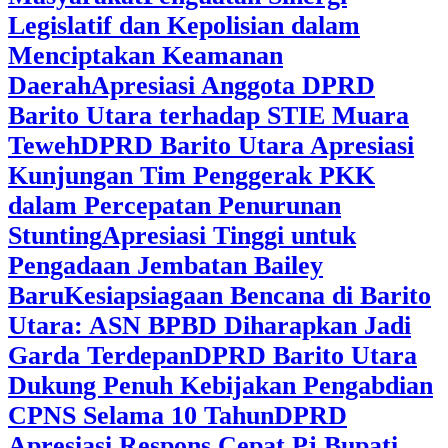
Legislatif dan Kepolisian dalam
Menciptakan Keamanan
Daerah
Apresiasi Anggota DPRD
Barito Utara terhadap STIE Muara
Teweh
DPRD Barito Utara Apresiasi
Kunjungan Tim Penggerak PKK
dalam Percepatan Penurunan
Stunting
Apresiasi Tinggi untuk
Pengadaan Jembatan Bailey
Baru
Kesiapsiagaan Bencana di Barito
Utara: ASN BPBD Diharapkan Jadi
Garda Terdepan
DPRD Barito Utara
Dukung Penuh Kebijakan Pengabdian
CPNS Selama 10 Tahun
DPRD
Apresiasi Respons Cepat Pj Bupati