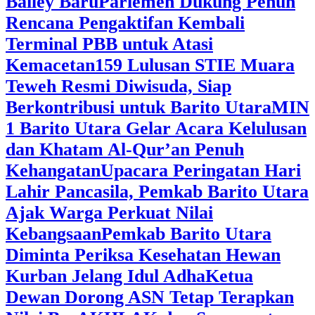
Bailey Baru
Parlemen Dukung Penuh
Rencana Pengaktifan Kembali
Terminal PBB untuk Atasi
Kemacetan
159 Lulusan STIE Muara
Teweh Resmi Diwisuda, Siap
Berkontribusi untuk Barito Utara
MIN
1 Barito Utara Gelar Acara Kelulusan
dan Khatam Al-Qur’an Penuh
Kehangatan
Upacara Peringatan Hari
Lahir Pancasila, Pemkab Barito Utara
Ajak Warga Perkuat Nilai
Kebangsaan
Pemkab Barito Utara
Diminta Periksa Kesehatan Hewan
Kurban Jelang Idul Adha
Ketua
Dewan Dorong ASN Tetap Terapkan