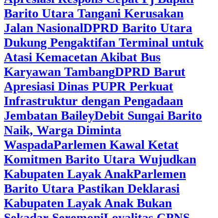
Barito Utara Tangani Kerusakan
Jalan Nasional
DPRD Barito Utara
Dukung Pengaktifan Terminal untuk
Atasi Kemacetan Akibat Bus
Karyawan Tambang
DPRD Barut
Apresiasi Dinas PUPR Perkuat
Infrastruktur dengan Pengadaan
Jembatan Bailey
Debit Sungai Barito
Naik, Warga Diminta
Waspada
Parlemen Kawal Ketat
Komitmen Barito Utara Wujudkan
Kabupaten Layak Anak
Parlemen
Barito Utara Pastikan Deklarasi
Kabupaten Layak Anak Bukan
Sekadar Seremoni
Loyalitas CPNS