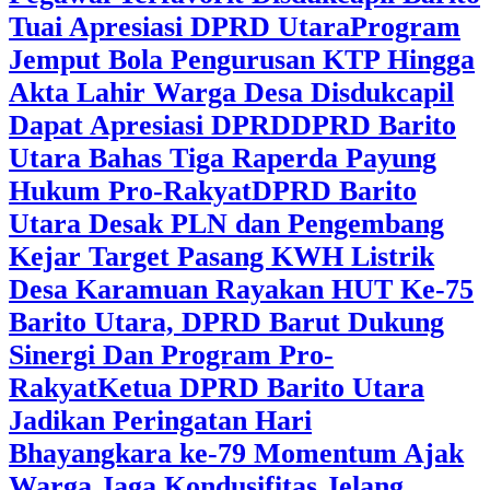
Tuai Apresiasi DPRD Utara
Program
Jemput Bola Pengurusan KTP Hingga
Akta Lahir Warga Desa Disdukcapil
Dapat Apresiasi DPRD
DPRD Barito
Utara Bahas Tiga Raperda Payung
Hukum Pro-Rakyat
DPRD Barito
Utara Desak PLN dan Pengembang
Kejar Target Pasang KWH Listrik
Desa Karamuan
Rayakan HUT Ke-75
Barito Utara, DPRD Barut Dukung
Sinergi Dan Program Pro-
Rakyat
Ketua DPRD Barito Utara
Jadikan Peringatan Hari
Bhayangkara ke-79 Momentum Ajak
Warga Jaga Kondusifitas Jelang