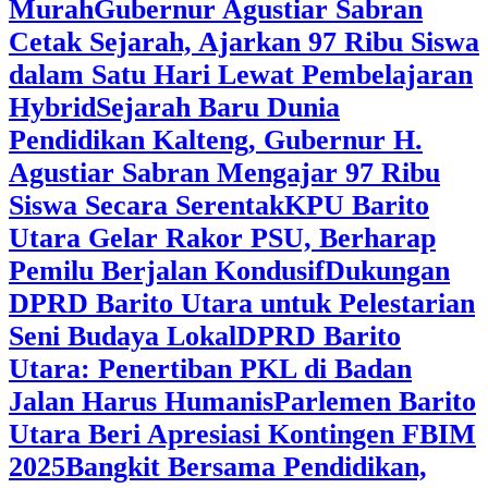
Murah
Gubernur Agustiar Sabran
Cetak Sejarah, Ajarkan 97 Ribu Siswa
dalam Satu Hari Lewat Pembelajaran
Hybrid
Sejarah Baru Dunia
Pendidikan Kalteng, Gubernur H.
Agustiar Sabran Mengajar 97 Ribu
Siswa Secara Serentak
KPU Barito
Utara Gelar Rakor PSU, Berharap
Pemilu Berjalan Kondusif
Dukungan
DPRD Barito Utara untuk Pelestarian
Seni Budaya Lokal
DPRD Barito
Utara: Penertiban PKL di Badan
Jalan Harus Humanis
Parlemen Barito
Utara Beri Apresiasi Kontingen FBIM
2025
‎Bangkit Bersama Pendidikan,