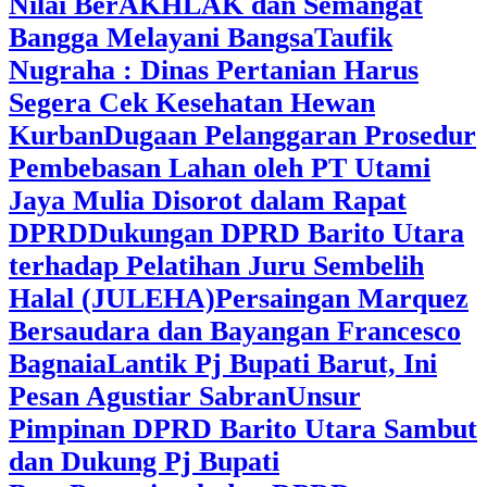
Nilai BerAKHLAK dan Semangat
Bangga Melayani Bangsa
Taufik
Nugraha : Dinas Pertanian Harus
Segera Cek Kesehatan Hewan
Kurban
Dugaan Pelanggaran Prosedur
Pembebasan Lahan oleh PT Utami
Jaya Mulia Disorot dalam Rapat
DPRD
Dukungan DPRD Barito Utara
terhadap Pelatihan Juru Sembelih
Halal (JULEHA)
Persaingan Marquez
Bersaudara dan Bayangan Francesco
Bagnaia
Lantik Pj Bupati Barut, Ini
Pesan Agustiar Sabran
Unsur
Pimpinan DPRD Barito Utara Sambut
dan Dukung Pj Bupati