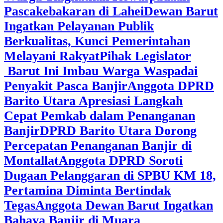
Pascakebakaran di Lahei
Dewan Barut
Ingatkan Pelayanan Publik
Berkualitas, Kunci Pemerintahan
Melayani Rakyat
Pihak Legislator
Barut Ini Imbau Warga Waspadai
Penyakit Pasca Banjir
Anggota DPRD
Barito Utara Apresiasi Langkah
Cepat Pemkab dalam Penanganan
Banjir
DPRD Barito Utara Dorong
Percepatan Penanganan Banjir di
Montallat
Anggota DPRD Soroti
Dugaan Pelanggaran di SPBU KM 18,
Pertamina Diminta Bertindak
Tegas
Anggota Dewan Barut Ingatkan
Bahaya Banjir di Muara