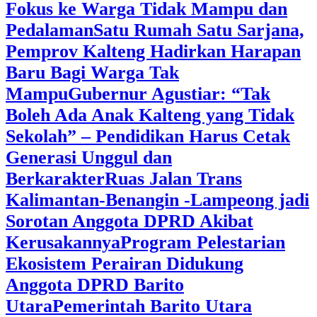
Fokus ke Warga Tidak Mampu dan
Pedalaman
‎Satu Rumah Satu Sarjana,
Pemprov Kalteng Hadirkan Harapan
Baru Bagi Warga Tak
Mampu
‎Gubernur Agustiar: “Tak
Boleh Ada Anak Kalteng yang Tidak
Sekolah” – Pendidikan Harus Cetak
Generasi Unggul dan
Berkarakter
Ruas Jalan Trans
Kalimantan-Benangin -Lampeong jadi
Sorotan Anggota DPRD Akibat
Kerusakannya
Program Pelestarian
Ekosistem Perairan Didukung
Anggota DPRD Barito
Utara
Pemerintah Barito Utara