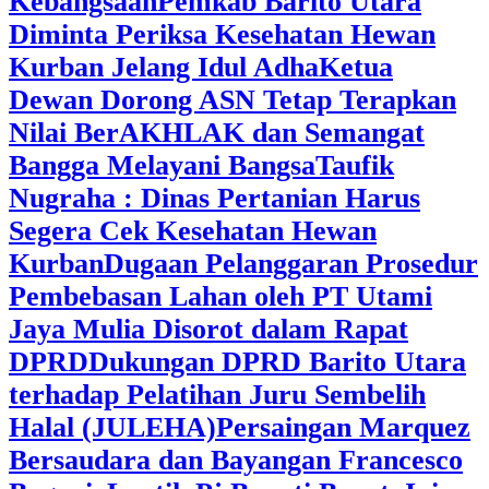
Kebangsaan
Pemkab Barito Utara
Diminta Periksa Kesehatan Hewan
Kurban Jelang Idul Adha
Ketua
Dewan Dorong ASN Tetap Terapkan
Nilai BerAKHLAK dan Semangat
Bangga Melayani Bangsa
Taufik
Nugraha : Dinas Pertanian Harus
Segera Cek Kesehatan Hewan
Kurban
Dugaan Pelanggaran Prosedur
Pembebasan Lahan oleh PT Utami
Jaya Mulia Disorot dalam Rapat
DPRD
Dukungan DPRD Barito Utara
terhadap Pelatihan Juru Sembelih
Halal (JULEHA)
Persaingan Marquez
Bersaudara dan Bayangan Francesco