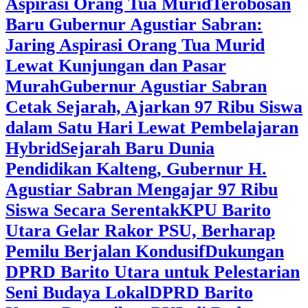
Aspirasi Orang Tua Murid
‎Terobosan
Baru Gubernur Agustiar Sabran:
Jaring Aspirasi Orang Tua Murid
Lewat Kunjungan dan Pasar
Murah
Gubernur Agustiar Sabran
Cetak Sejarah, Ajarkan 97 Ribu Siswa
dalam Satu Hari Lewat Pembelajaran
Hybrid
Sejarah Baru Dunia
Pendidikan Kalteng, Gubernur H.
Agustiar Sabran Mengajar 97 Ribu
Siswa Secara Serentak
KPU Barito
Utara Gelar Rakor PSU, Berharap
Pemilu Berjalan Kondusif
Dukungan
DPRD Barito Utara untuk Pelestarian
Seni Budaya Lokal
DPRD Barito