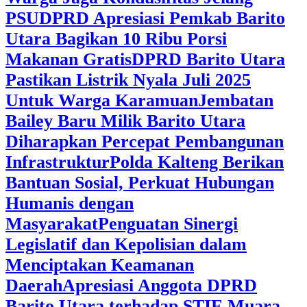
PSU
DPRD Apresiasi Pemkab Barito
Utara Bagikan 10 Ribu Porsi
Makanan Gratis
DPRD Barito Utara
Pastikan Listrik Nyala Juli 2025
Untuk Warga Karamuan
Jembatan
Bailey Baru Milik Barito Utara
Diharapkan Percepat Pembangunan
Infrastruktur
Polda Kalteng Berikan
Bantuan Sosial, Perkuat Hubungan
Humanis dengan
Masyarakat
Penguatan Sinergi
Legislatif dan Kepolisian dalam
Menciptakan Keamanan
Daerah
Apresiasi Anggota DPRD
Barito Utara terhadap STIE Muara