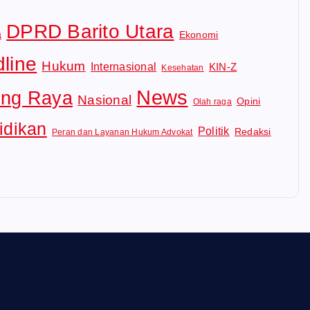
DPRD Barito Utara
a
Ekonomi
line
Hukum
Internasional
KIN-Z
Kesehatan
News
ng Raya
Nasional
Opini
Olah raga
idikan
Politik
Redaksi
Peran dan Layanan Hukum Advokat