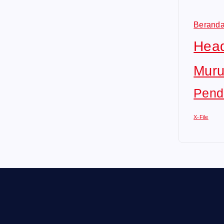
Berand
Head
Muru
Pend
X-File