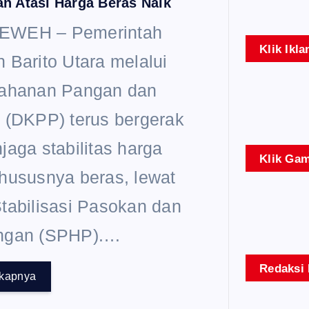
n Atasi Harga Beras Naik
EWEH – Pemerintah
Klik Ikla
 Barito Utara melalui
tahanan Pangan dan
 (DKPP) terus bergerak
jaga stabilitas harga
Klik Gam
hususnya beras, lewat
tabilisasi Pasokan dan
ngan (SPHP).…
Redaksi 
gkapnya