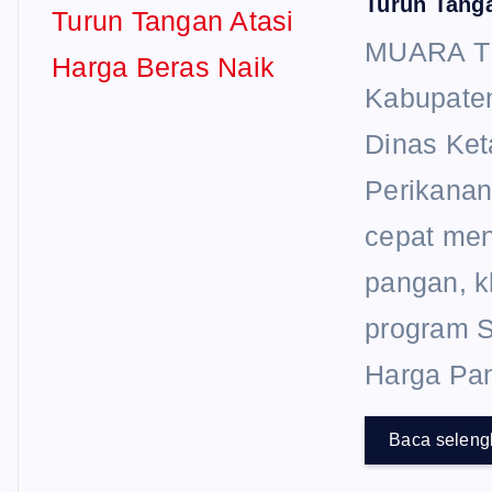
Turun Tanga
MUARA T
Kabupaten
Dinas Ke
Perikanan
cepat men
pangan, k
program S
Harga Pa
Baca selen