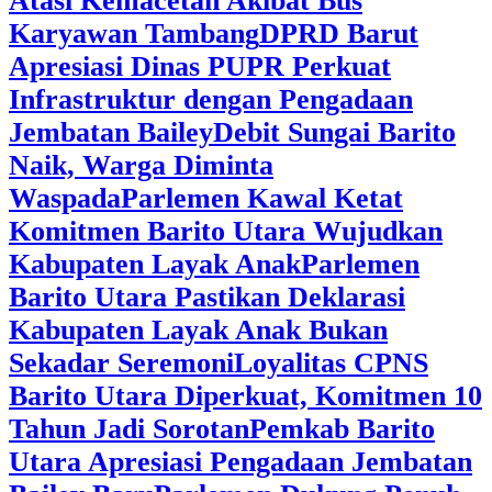
Atasi Kemacetan Akibat Bus
Karyawan Tambang
DPRD Barut
Apresiasi Dinas PUPR Perkuat
Infrastruktur dengan Pengadaan
Jembatan Bailey
Debit Sungai Barito
Naik, Warga Diminta
Waspada
Parlemen Kawal Ketat
Komitmen Barito Utara Wujudkan
Kabupaten Layak Anak
Parlemen
Barito Utara Pastikan Deklarasi
Kabupaten Layak Anak Bukan
Sekadar Seremoni
Loyalitas CPNS
Barito Utara Diperkuat, Komitmen 10
Tahun Jadi Sorotan
Pemkab Barito
Utara Apresiasi Pengadaan Jembatan