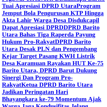
Tuai Apresiasi DPRD Utara
Program
Jemput Bola Pengurusan KTP Hingga
Akta Lahir Warga Desa Disdukcapil
Dapat Apresiasi DPRD
DPRD Barito
Utara Bahas Tiga Raperda Payung
Hukum Pro-Rakyat
DPRD Barito
Utara Desak PLN dan Pengembang
Kejar Target Pasang KWH Listrik
Desa Karamuan
Rayakan HUT Ke-75
Barito Utara, DPRD Barut Dukung
Sinergi Dan Program Pro-
Rakyat
Ketua DPRD Barito Utara
Jadikan Peringatan Hari
Bhayangkara ke-79 Momentum Ajak
Warga Jaga Kondusifitas Jelang