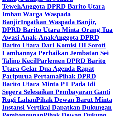
Teweh
Anggota DPRD Barito Utara
Imbau Warga Waspada
Banjir
Ingatkan Waspada Banjir,
DPRD Barito Utara Minta Orang Tua
Awasi Anak-Anak
Anggota DPRD
Barito Utara Dari Komisi III Soroti
Lambannya Perbaikan Jembatan Sei
Talino Kecil
Parlemen DPRD Barito
Utara Gelar Dua Agenda Rapat
Paripurna Pertama
Pihak DPRD
Barito Utara Minta PT Pada Idi
Segera Selesaikan Pembayaran Ganti
Rugi Lahan
Pihak Dewan Barut Minta
Instansi Vertikal Dapatkan Dukungan
Pembangunan
Pihak Dewan Dukung