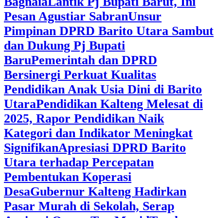
Bagnaia
Lantik Pj Bupati Barut, Ini
Pesan Agustiar Sabran
Unsur
Pimpinan DPRD Barito Utara Sambut
dan Dukung Pj Bupati
Baru
Pemerintah dan DPRD
Bersinergi Perkuat Kualitas
Pendidikan Anak Usia Dini di Barito
Utara
‎Pendidikan Kalteng Melesat di
2025, Rapor Pendidikan Naik
Kategori dan Indikator Meningkat
Signifikan
Apresiasi DPRD Barito
Utara terhadap Percepatan
Pembentukan Koperasi
Desa
‎Gubernur Kalteng Hadirkan
Pasar Murah di Sekolah, Serap