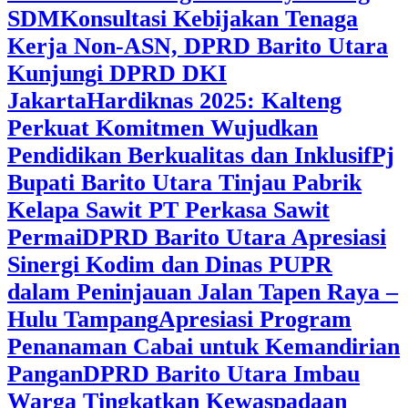
SDM
Konsultasi Kebijakan Tenaga
Kerja Non-ASN, DPRD Barito Utara
Kunjungi DPRD DKI
Jakarta
Hardiknas 2025: Kalteng
Perkuat Komitmen Wujudkan
Pendidikan Berkualitas dan Inklusif
Pj
Bupati Barito Utara Tinjau Pabrik
Kelapa Sawit PT Perkasa Sawit
Permai
DPRD Barito Utara Apresiasi
Sinergi Kodim dan Dinas PUPR
dalam Peninjauan Jalan Tapen Raya –
Hulu Tampang
Apresiasi Program
Penanaman Cabai untuk Kemandirian
Pangan
DPRD Barito Utara Imbau
Warga Tingkatkan Kewaspadaan