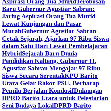
Aspirasi Orang Tua Murid
‎Terobosan
Baru Gubernur Agustiar Sabran:
Jaring Aspirasi Orang Tua Murid
Lewat Kunjungan dan Pasar
Murah
Gubernur Agustiar Sabran
Cetak Sejarah, Ajarkan 97 Ribu Siswa
dalam Satu Hari Lewat Pembelajaran
Hybrid
Sejarah Baru Dunia
Pendidikan Kalteng, Gubernur H.
Agustiar Sabran Mengajar 97 Ribu
Siswa Secara Serentak
KPU Barito
Utara Gelar Rakor PSU, Berharap
Pemilu Berjalan Kondusif
Dukungan
DPRD Barito Utara untuk Pelestarian
Seni Budaya Lokal
DPRD Barito