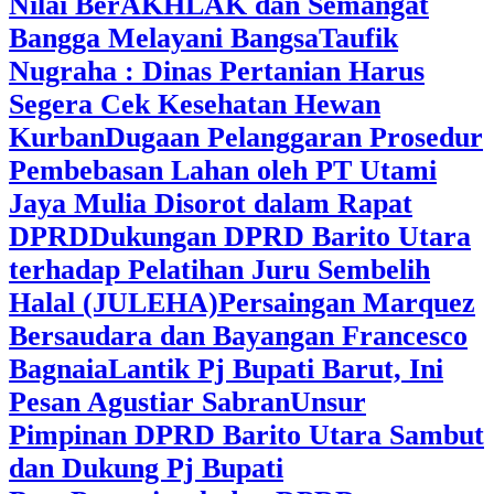
Nilai BerAKHLAK dan Semangat
Bangga Melayani Bangsa
Taufik
Nugraha : Dinas Pertanian Harus
Segera Cek Kesehatan Hewan
Kurban
Dugaan Pelanggaran Prosedur
Pembebasan Lahan oleh PT Utami
Jaya Mulia Disorot dalam Rapat
DPRD
Dukungan DPRD Barito Utara
terhadap Pelatihan Juru Sembelih
Halal (JULEHA)
Persaingan Marquez
Bersaudara dan Bayangan Francesco
Bagnaia
Lantik Pj Bupati Barut, Ini
Pesan Agustiar Sabran
Unsur
Pimpinan DPRD Barito Utara Sambut
dan Dukung Pj Bupati