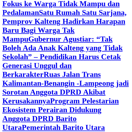
Fokus ke Warga Tidak Mampu dan
Pedalaman
‎Satu Rumah Satu Sarjana,
Pemprov Kalteng Hadirkan Harapan
Baru Bagi Warga Tak
Mampu
‎Gubernur Agustiar: “Tak
Boleh Ada Anak Kalteng yang Tidak
Sekolah” – Pendidikan Harus Cetak
Generasi Unggul dan
Berkarakter
Ruas Jalan Trans
Kalimantan-Benangin -Lampeong jadi
Sorotan Anggota DPRD Akibat
Kerusakannya
Program Pelestarian
Ekosistem Perairan Didukung
Anggota DPRD Barito
Utara
Pemerintah Barito Utara