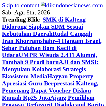
Skip to content
Sab. Agu 8th, 2026
Trending Klik:
SMK di Kalteng
Didorong Siapkan SDM Sesuai
Kebutuhan Daerah
Rudal Canggih
Iran Khorramshahr-4 Hantam Israel,
Sebar Puluhan Bom Kecil di
Udara
UMPR Wisuda 2.431 Alumni,
Tambah 9 Prodi baru
AJI dan SMSI:
Menyulam Kolaborasi Strategis
Ekosistem Media
Hayyan Property
Apresiasi Guru Berprestasi Kalteng,
Pemenang Dapat Voucher Diskon
Rumah Rp25 Juta
Ajang Pemilihan
Pegawai Terfavorit Disdukcapil Barito