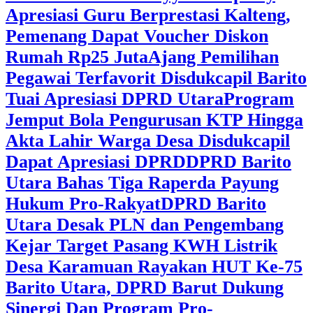
Apresiasi Guru Berprestasi Kalteng,
Pemenang Dapat Voucher Diskon
Rumah Rp25 Juta
Ajang Pemilihan
Pegawai Terfavorit Disdukcapil Barito
Tuai Apresiasi DPRD Utara
Program
Jemput Bola Pengurusan KTP Hingga
Akta Lahir Warga Desa Disdukcapil
Dapat Apresiasi DPRD
DPRD Barito
Utara Bahas Tiga Raperda Payung
Hukum Pro-Rakyat
DPRD Barito
Utara Desak PLN dan Pengembang
Kejar Target Pasang KWH Listrik
Desa Karamuan
Rayakan HUT Ke-75
Barito Utara, DPRD Barut Dukung
Sinergi Dan Program Pro-