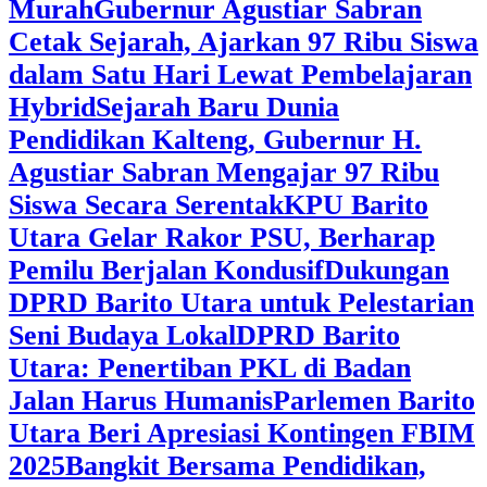
Murah
Gubernur Agustiar Sabran
Cetak Sejarah, Ajarkan 97 Ribu Siswa
dalam Satu Hari Lewat Pembelajaran
Hybrid
Sejarah Baru Dunia
Pendidikan Kalteng, Gubernur H.
Agustiar Sabran Mengajar 97 Ribu
Siswa Secara Serentak
KPU Barito
Utara Gelar Rakor PSU, Berharap
Pemilu Berjalan Kondusif
Dukungan
DPRD Barito Utara untuk Pelestarian
Seni Budaya Lokal
DPRD Barito
Utara: Penertiban PKL di Badan
Jalan Harus Humanis
Parlemen Barito
Utara Beri Apresiasi Kontingen FBIM
2025
‎Bangkit Bersama Pendidikan,