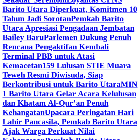
Barito Utara Diperkuat, Komitmen 10
Tahun Jadi Sorotan
Pemkab Barito
Utara Apresiasi Pengadaan Jembatan
Bailey Baru
Parlemen Dukung Penuh
Rencana Pengaktifan Kembali
Terminal PBB untuk Atasi
Kemacetan
159 Lulusan STIE Muara
Teweh Resmi Diwisuda, Siap
Berkontribusi untuk Barito Utara
MIN
1 Barito Utara Gelar Acara Kelulusan
dan Khatam Al-Qur’an Penuh
Kehangatan
Upacara Peringatan Hari
Lahir Pancasila, Pemkab Barito Utara
Ajak Warga Perkuat Nilai