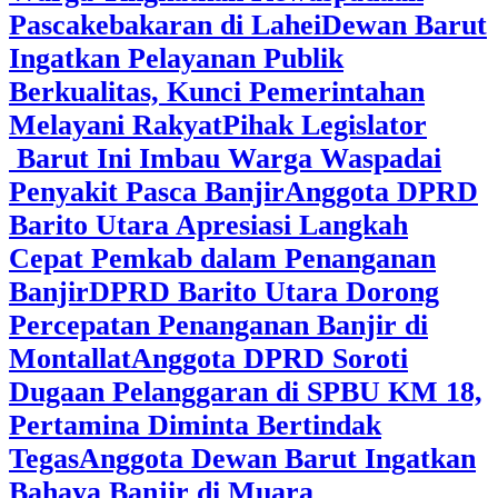
Pascakebakaran di Lahei
Dewan Barut
Ingatkan Pelayanan Publik
Berkualitas, Kunci Pemerintahan
Melayani Rakyat
Pihak Legislator
Barut Ini Imbau Warga Waspadai
Penyakit Pasca Banjir
Anggota DPRD
Barito Utara Apresiasi Langkah
Cepat Pemkab dalam Penanganan
Banjir
DPRD Barito Utara Dorong
Percepatan Penanganan Banjir di
Montallat
Anggota DPRD Soroti
Dugaan Pelanggaran di SPBU KM 18,
Pertamina Diminta Bertindak
Tegas
Anggota Dewan Barut Ingatkan
Bahaya Banjir di Muara