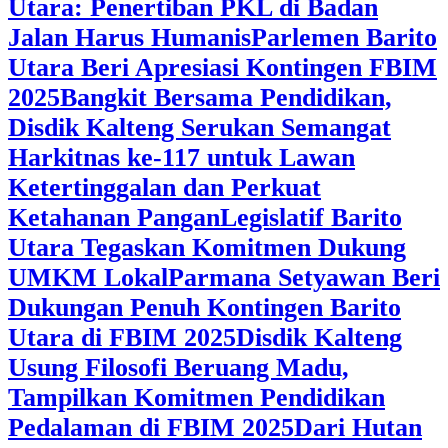
Utara: Penertiban PKL di Badan
Jalan Harus Humanis
Parlemen Barito
Utara Beri Apresiasi Kontingen FBIM
2025
‎Bangkit Bersama Pendidikan,
Disdik Kalteng Serukan Semangat
Harkitnas ke-117 untuk Lawan
Ketertinggalan dan Perkuat
Ketahanan Pangan
Legislatif Barito
Utara Tegaskan Komitmen Dukung
UMKM Lokal
Parmana Setyawan Beri
Dukungan Penuh Kontingen Barito
Utara di FBIM 2025
Disdik Kalteng
Usung Filosofi Beruang Madu,
Tampilkan Komitmen Pendidikan
Pedalaman di FBIM 2025
‎Dari Hutan