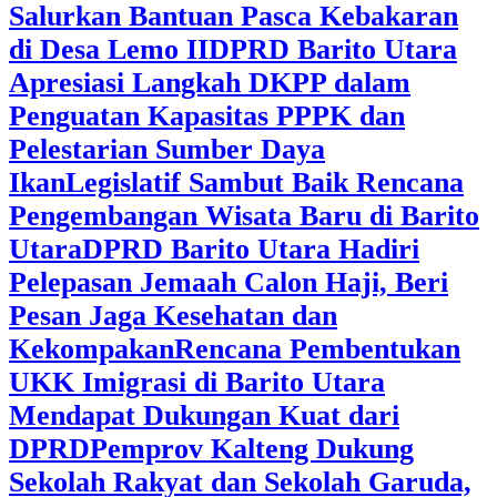
Salurkan Bantuan Pasca Kebakaran
di Desa Lemo II
DPRD Barito Utara
Apresiasi Langkah DKPP dalam
Penguatan Kapasitas PPPK dan
Pelestarian Sumber Daya
Ikan
Legislatif Sambut Baik Rencana
Pengembangan Wisata Baru di Barito
Utara
DPRD Barito Utara Hadiri
Pelepasan Jemaah Calon Haji, Beri
Pesan Jaga Kesehatan dan
Kekompakan
Rencana Pembentukan
UKK Imigrasi di Barito Utara
Mendapat Dukungan Kuat dari
DPRD
‎Pemprov Kalteng Dukung
Sekolah Rakyat dan Sekolah Garuda,