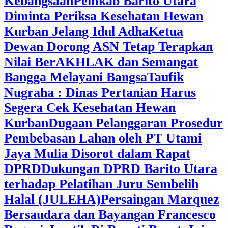
Kebangsaan
Pemkab Barito Utara
Diminta Periksa Kesehatan Hewan
Kurban Jelang Idul Adha
Ketua
Dewan Dorong ASN Tetap Terapkan
Nilai BerAKHLAK dan Semangat
Bangga Melayani Bangsa
Taufik
Nugraha : Dinas Pertanian Harus
Segera Cek Kesehatan Hewan
Kurban
Dugaan Pelanggaran Prosedur
Pembebasan Lahan oleh PT Utami
Jaya Mulia Disorot dalam Rapat
DPRD
Dukungan DPRD Barito Utara
terhadap Pelatihan Juru Sembelih
Halal (JULEHA)
Persaingan Marquez
Bersaudara dan Bayangan Francesco