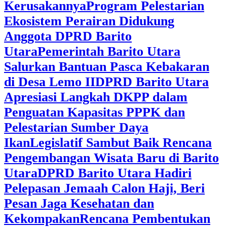
Kerusakannya
Program Pelestarian
Ekosistem Perairan Didukung
Anggota DPRD Barito
Utara
Pemerintah Barito Utara
Salurkan Bantuan Pasca Kebakaran
di Desa Lemo II
DPRD Barito Utara
Apresiasi Langkah DKPP dalam
Penguatan Kapasitas PPPK dan
Pelestarian Sumber Daya
Ikan
Legislatif Sambut Baik Rencana
Pengembangan Wisata Baru di Barito
Utara
DPRD Barito Utara Hadiri
Pelepasan Jemaah Calon Haji, Beri
Pesan Jaga Kesehatan dan
Kekompakan
Rencana Pembentukan