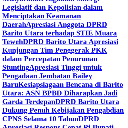
Legislatif dan Kepolisian dalam
Menciptakan Keamanan
Daerah
Apresiasi Anggota DPRD
Barito Utara terhadap STIE Muara
Teweh
DPRD Barito Utara Apresiasi
Kunjungan Tim Penggerak PKK
dalam Percepatan Penurunan
Stunting
Apresiasi Tinggi untuk
Pengadaan Jembatan Bailey
Baru
Kesiapsiagaan Bencana di Barito
Utara: ASN BPBD Diharapkan Jadi
Garda Terdepan
DPRD Barito Utara
Dukung Penuh Kebijakan Pengabdian
CPNS Selama 10 Tahun
DPRD
Apresiasi Respons Cepat Pj Bupati