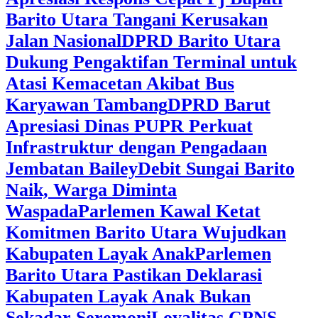
Barito Utara Tangani Kerusakan
Jalan Nasional
DPRD Barito Utara
Dukung Pengaktifan Terminal untuk
Atasi Kemacetan Akibat Bus
Karyawan Tambang
DPRD Barut
Apresiasi Dinas PUPR Perkuat
Infrastruktur dengan Pengadaan
Jembatan Bailey
Debit Sungai Barito
Naik, Warga Diminta
Waspada
Parlemen Kawal Ketat
Komitmen Barito Utara Wujudkan
Kabupaten Layak Anak
Parlemen
Barito Utara Pastikan Deklarasi
Kabupaten Layak Anak Bukan
Sekadar Seremoni
Loyalitas CPNS