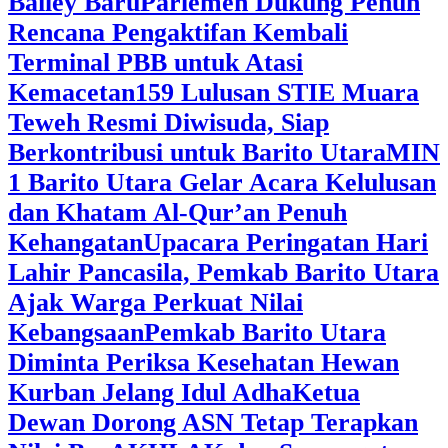
Bailey Baru
Parlemen Dukung Penuh
Rencana Pengaktifan Kembali
Terminal PBB untuk Atasi
Kemacetan
159 Lulusan STIE Muara
Teweh Resmi Diwisuda, Siap
Berkontribusi untuk Barito Utara
MIN
1 Barito Utara Gelar Acara Kelulusan
dan Khatam Al-Qur’an Penuh
Kehangatan
Upacara Peringatan Hari
Lahir Pancasila, Pemkab Barito Utara
Ajak Warga Perkuat Nilai
Kebangsaan
Pemkab Barito Utara
Diminta Periksa Kesehatan Hewan
Kurban Jelang Idul Adha
Ketua
Dewan Dorong ASN Tetap Terapkan