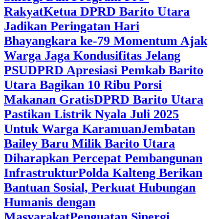
Rakyat
Ketua DPRD Barito Utara
Jadikan Peringatan Hari
Bhayangkara ke-79 Momentum Ajak
Warga Jaga Kondusifitas Jelang
PSU
DPRD Apresiasi Pemkab Barito
Utara Bagikan 10 Ribu Porsi
Makanan Gratis
DPRD Barito Utara
Pastikan Listrik Nyala Juli 2025
Untuk Warga Karamuan
Jembatan
Bailey Baru Milik Barito Utara
Diharapkan Percepat Pembangunan
Infrastruktur
Polda Kalteng Berikan
Bantuan Sosial, Perkuat Hubungan
Humanis dengan
Masyarakat
Penguatan Sinergi