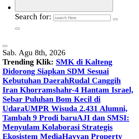
Search for:
Sab. Agu 8th, 2026
Trending Klik:
SMK di Kalteng
Didorong Siapkan SDM Sesuai
Kebutuhan Daerah
Rudal Canggih
Iran Khorramshahr-4 Hantam Israel,
Sebar Puluhan Bom Kecil di
Udara
UMPR Wisuda 2.431 Alumni,
Tambah 9 Prodi baru
AJI dan SMSI:
Menyulam Kolaborasi Strategis
Ekosistem Media
Hayyan Property