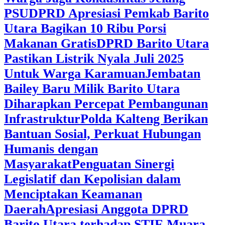
PSU
DPRD Apresiasi Pemkab Barito
Utara Bagikan 10 Ribu Porsi
Makanan Gratis
DPRD Barito Utara
Pastikan Listrik Nyala Juli 2025
Untuk Warga Karamuan
Jembatan
Bailey Baru Milik Barito Utara
Diharapkan Percepat Pembangunan
Infrastruktur
Polda Kalteng Berikan
Bantuan Sosial, Perkuat Hubungan
Humanis dengan
Masyarakat
Penguatan Sinergi
Legislatif dan Kepolisian dalam
Menciptakan Keamanan
Daerah
Apresiasi Anggota DPRD
Barito Utara terhadap STIE Muara