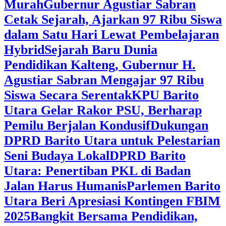
Murah
Gubernur Agustiar Sabran
Cetak Sejarah, Ajarkan 97 Ribu Siswa
dalam Satu Hari Lewat Pembelajaran
Hybrid
Sejarah Baru Dunia
Pendidikan Kalteng, Gubernur H.
Agustiar Sabran Mengajar 97 Ribu
Siswa Secara Serentak
KPU Barito
Utara Gelar Rakor PSU, Berharap
Pemilu Berjalan Kondusif
Dukungan
DPRD Barito Utara untuk Pelestarian
Seni Budaya Lokal
DPRD Barito
Utara: Penertiban PKL di Badan
Jalan Harus Humanis
Parlemen Barito
Utara Beri Apresiasi Kontingen FBIM
2025
‎Bangkit Bersama Pendidikan,