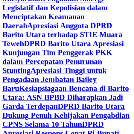
Legislatif dan Kepolisian dalam
Menciptakan Keamanan
Daerah
Apresiasi Anggota DPRD
Barito Utara terhadap STIE Muara
Teweh
DPRD Barito Utara Apresiasi
Kunjungan Tim Penggerak PKK
dalam Percepatan Penurunan
Stunting
Apresiasi Tinggi untuk
Pengadaan Jembatan Bailey
Baru
Kesiapsiagaan Bencana di Barito
Utara: ASN BPBD Diharapkan Jadi
Garda Terdepan
DPRD Barito Utara
Dukung Penuh Kebijakan Pengabdian
CPNS Selama 10 Tahun
DPRD
Apresiasi Respons Cepat Pj Bupati