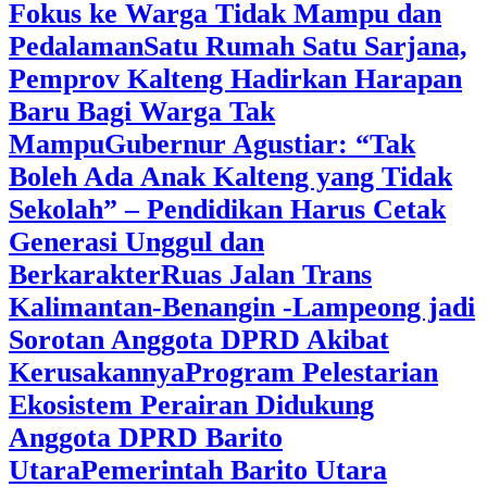
Fokus ke Warga Tidak Mampu dan
Pedalaman
‎Satu Rumah Satu Sarjana,
Pemprov Kalteng Hadirkan Harapan
Baru Bagi Warga Tak
Mampu
‎Gubernur Agustiar: “Tak
Boleh Ada Anak Kalteng yang Tidak
Sekolah” – Pendidikan Harus Cetak
Generasi Unggul dan
Berkarakter
Ruas Jalan Trans
Kalimantan-Benangin -Lampeong jadi
Sorotan Anggota DPRD Akibat
Kerusakannya
Program Pelestarian
Ekosistem Perairan Didukung
Anggota DPRD Barito
Utara
Pemerintah Barito Utara