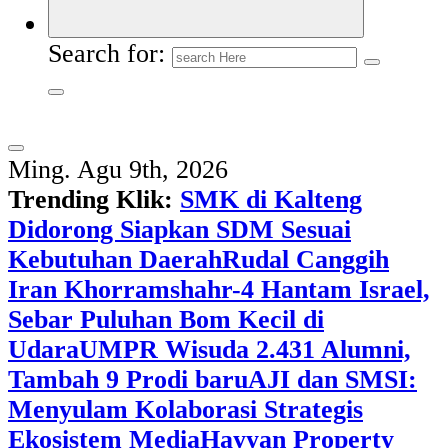
Search for:
Ming. Agu 9th, 2026
Trending Klik:
SMK di Kalteng
Didorong Siapkan SDM Sesuai
Kebutuhan Daerah
Rudal Canggih
Iran Khorramshahr-4 Hantam Israel,
Sebar Puluhan Bom Kecil di
Udara
UMPR Wisuda 2.431 Alumni,
Tambah 9 Prodi baru
AJI dan SMSI:
Menyulam Kolaborasi Strategis
Ekosistem Media
Hayyan Property