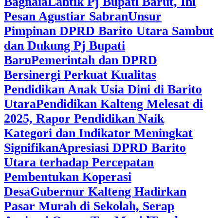
Bagnaia
Lantik Pj Bupati Barut, Ini
Pesan Agustiar Sabran
Unsur
Pimpinan DPRD Barito Utara Sambut
dan Dukung Pj Bupati
Baru
Pemerintah dan DPRD
Bersinergi Perkuat Kualitas
Pendidikan Anak Usia Dini di Barito
Utara
‎Pendidikan Kalteng Melesat di
2025, Rapor Pendidikan Naik
Kategori dan Indikator Meningkat
Signifikan
Apresiasi DPRD Barito
Utara terhadap Percepatan
Pembentukan Koperasi
Desa
‎Gubernur Kalteng Hadirkan
Pasar Murah di Sekolah, Serap