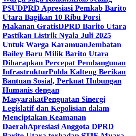
PSU
DPRD Apresiasi Pemkab Barito
Utara Bagikan 10 Ribu Porsi
Makanan Gratis
DPRD Barito Utara
Pastikan Listrik Nyala Juli 2025
Untuk Warga Karamuan
Jembatan
Bailey Baru Milik Barito Utara
Diharapkan Percepat Pembangunan
Infrastruktur
Polda Kalteng Berikan
Bantuan Sosial, Perkuat Hubungan
Humanis dengan
Masyarakat
Penguatan Sinergi
Legislatif dan Kepolisian dalam
Menciptakan Keamanan
Daerah
Apresiasi Anggota DPRD
Barito Utara terhadap STIE Muara