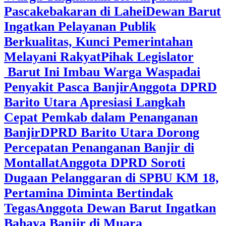
Pascakebakaran di Lahei
Dewan Barut
Ingatkan Pelayanan Publik
Berkualitas, Kunci Pemerintahan
Melayani Rakyat
Pihak Legislator
Barut Ini Imbau Warga Waspadai
Penyakit Pasca Banjir
Anggota DPRD
Barito Utara Apresiasi Langkah
Cepat Pemkab dalam Penanganan
Banjir
DPRD Barito Utara Dorong
Percepatan Penanganan Banjir di
Montallat
Anggota DPRD Soroti
Dugaan Pelanggaran di SPBU KM 18,
Pertamina Diminta Bertindak
Tegas
Anggota Dewan Barut Ingatkan
Bahaya Banjir di Muara