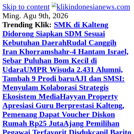
Skip to content
Ming. Agu 9th, 2026
Trending Klik:
SMK di Kalteng
Didorong Siapkan SDM Sesuai
Kebutuhan Daerah
Rudal Canggih
Iran Khorramshahr-4 Hantam Israel,
Sebar Puluhan Bom Kecil di
Udara
UMPR Wisuda 2.431 Alumni,
Tambah 9 Prodi baru
AJI dan SMSI:
Menyulam Kolaborasi Strategis
Ekosistem Media
Hayyan Property
Apresiasi Guru Berprestasi Kalteng,
Pemenang Dapat Voucher Diskon
Rumah Rp25 Juta
Ajang Pemilihan
Pegawai Terfavorit Disdukcapil Barito