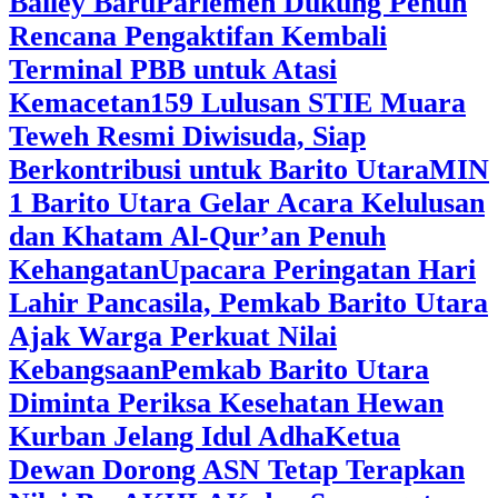
Bailey Baru
Parlemen Dukung Penuh
Rencana Pengaktifan Kembali
Terminal PBB untuk Atasi
Kemacetan
159 Lulusan STIE Muara
Teweh Resmi Diwisuda, Siap
Berkontribusi untuk Barito Utara
MIN
1 Barito Utara Gelar Acara Kelulusan
dan Khatam Al-Qur’an Penuh
Kehangatan
Upacara Peringatan Hari
Lahir Pancasila, Pemkab Barito Utara
Ajak Warga Perkuat Nilai
Kebangsaan
Pemkab Barito Utara
Diminta Periksa Kesehatan Hewan
Kurban Jelang Idul Adha
Ketua
Dewan Dorong ASN Tetap Terapkan