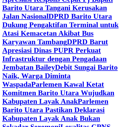
Barito Utara Tangani Kerusakan
Jalan Nasional
DPRD Barito Utara
Dukung Pengaktifan Terminal untuk
Atasi Kemacetan Akibat Bus
Karyawan Tambang
DPRD Barut
Apresiasi Dinas PUPR Perkuat
Infrastruktur dengan Pengadaan
Jembatan Bailey
Debit Sungai Barito
Naik, Warga Diminta
Waspada
Parlemen Kawal Ketat
Komitmen Barito Utara Wujudkan
Kabupaten Layak Anak
Parlemen
Barito Utara Pastikan Deklarasi
Kabupaten Layak Anak Bukan
Sekadar Seremoni
Loyalitas CPNS