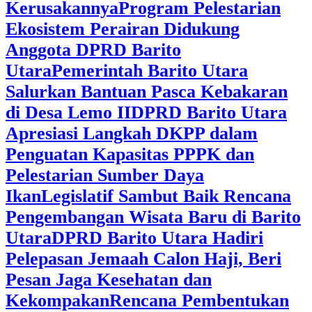
Kerusakannya
Program Pelestarian
Ekosistem Perairan Didukung
Anggota DPRD Barito
Utara
Pemerintah Barito Utara
Salurkan Bantuan Pasca Kebakaran
di Desa Lemo II
DPRD Barito Utara
Apresiasi Langkah DKPP dalam
Penguatan Kapasitas PPPK dan
Pelestarian Sumber Daya
Ikan
Legislatif Sambut Baik Rencana
Pengembangan Wisata Baru di Barito
Utara
DPRD Barito Utara Hadiri
Pelepasan Jemaah Calon Haji, Beri
Pesan Jaga Kesehatan dan
Kekompakan
Rencana Pembentukan