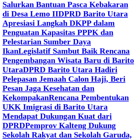
Salurkan Bantuan Pasca Kebakaran
di Desa Lemo II
DPRD Barito Utara
Apresiasi Langkah DKPP dalam
Penguatan Kapasitas PPPK dan
Pelestarian Sumber Daya
Ikan
Legislatif Sambut Baik Rencana
Pengembangan Wisata Baru di Barito
Utara
DPRD Barito Utara Hadiri
Pelepasan Jemaah Calon Haji, Beri
Pesan Jaga Kesehatan dan
Kekompakan
Rencana Pembentukan
UKK Imigrasi di Barito Utara
Mendapat Dukungan Kuat dari
DPRD
‎Pemprov Kalteng Dukung
Sekolah Rakyat dan Sekolah Garuda,