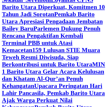
Barito Utara Diperkuat, Komitmen 10
Tahun Jadi Sorotan
Pemkab Barito
Utara Apresiasi Pengadaan Jembatan
Bailey Baru
Parlemen Dukung Penuh
Rencana Pengaktifan Kembali
Terminal PBB untuk Atasi
Kemacetan
159 Lulusan STIE Muara
Teweh Resmi Diwisuda, Siap
Berkontribusi untuk Barito Utara
MIN
1 Barito Utara Gelar Acara Kelulusan
dan Khatam Al-Qur’an Penuh
Kehangatan
Upacara Peringatan Hari
Lahir Pancasila, Pemkab Barito Utara
Ajak Warga Perkuat Nilai