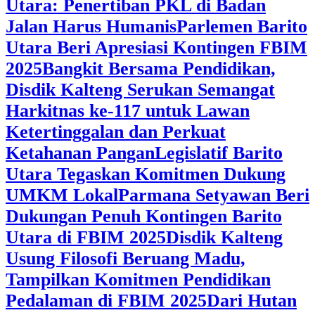
Utara: Penertiban PKL di Badan
Jalan Harus Humanis
Parlemen Barito
Utara Beri Apresiasi Kontingen FBIM
2025
‎Bangkit Bersama Pendidikan,
Disdik Kalteng Serukan Semangat
Harkitnas ke-117 untuk Lawan
Ketertinggalan dan Perkuat
Ketahanan Pangan
Legislatif Barito
Utara Tegaskan Komitmen Dukung
UMKM Lokal
Parmana Setyawan Beri
Dukungan Penuh Kontingen Barito
Utara di FBIM 2025
Disdik Kalteng
Usung Filosofi Beruang Madu,
Tampilkan Komitmen Pendidikan
Pedalaman di FBIM 2025
‎Dari Hutan