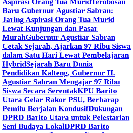
Aspirasi Orang Tua Murid
‎Terobosan
Baru Gubernur Agustiar Sabran:
Jaring Aspirasi Orang Tua Murid
Lewat Kunjungan dan Pasar
Murah
Gubernur Agustiar Sabran
Cetak Sejarah, Ajarkan 97 Ribu Siswa
dalam Satu Hari Lewat Pembelajaran
Hybrid
Sejarah Baru Dunia
Pendidikan Kalteng, Gubernur H.
Agustiar Sabran Mengajar 97 Ribu
Siswa Secara Serentak
KPU Barito
Utara Gelar Rakor PSU, Berharap
Pemilu Berjalan Kondusif
Dukungan
DPRD Barito Utara untuk Pelestarian
Seni Budaya Lokal
DPRD Barito