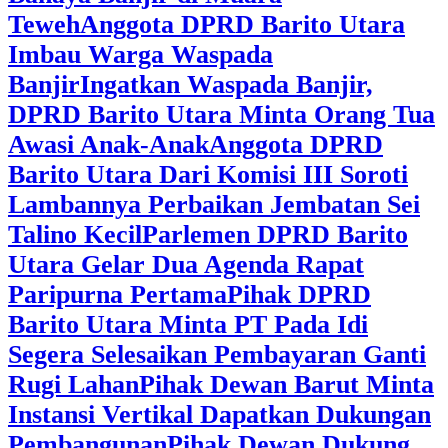
Teweh
Anggota DPRD Barito Utara
Imbau Warga Waspada
Banjir
Ingatkan Waspada Banjir,
DPRD Barito Utara Minta Orang Tua
Awasi Anak-Anak
Anggota DPRD
Barito Utara Dari Komisi III Soroti
Lambannya Perbaikan Jembatan Sei
Talino Kecil
Parlemen DPRD Barito
Utara Gelar Dua Agenda Rapat
Paripurna Pertama
Pihak DPRD
Barito Utara Minta PT Pada Idi
Segera Selesaikan Pembayaran Ganti
Rugi Lahan
Pihak Dewan Barut Minta
Instansi Vertikal Dapatkan Dukungan
Pembangunan
Pihak Dewan Dukung