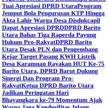
Tuai Apresiasi DPRD Utara
Program
Jemput Bola Pengurusan KTP Hingga
Akta Lahir Warga Desa Disdukcapil
Dapat Apresiasi DPRD
DPRD Barito
Utara Bahas Tiga Raperda Payung
Hukum Pro-Rakyat
DPRD Barito
Utara Desak PLN dan Pengembang
Kejar Target Pasang KWH Listrik
Desa Karamuan
Rayakan HUT Ke-75
Barito Utara, DPRD Barut Dukung
Sinergi Dan Program Pro-
Rakyat
Ketua DPRD Barito Utara
Jadikan Peringatan Hari
Bhayangkara ke-79 Momentum Ajak
Warga Jaga Kondusifitas Jelang