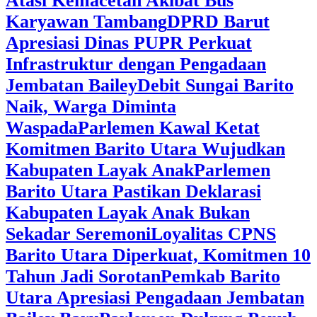
Atasi Kemacetan Akibat Bus
Karyawan Tambang
DPRD Barut
Apresiasi Dinas PUPR Perkuat
Infrastruktur dengan Pengadaan
Jembatan Bailey
Debit Sungai Barito
Naik, Warga Diminta
Waspada
Parlemen Kawal Ketat
Komitmen Barito Utara Wujudkan
Kabupaten Layak Anak
Parlemen
Barito Utara Pastikan Deklarasi
Kabupaten Layak Anak Bukan
Sekadar Seremoni
Loyalitas CPNS
Barito Utara Diperkuat, Komitmen 10
Tahun Jadi Sorotan
Pemkab Barito
Utara Apresiasi Pengadaan Jembatan