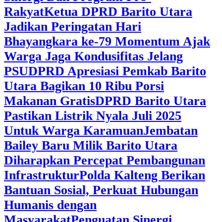
Rakyat
Ketua DPRD Barito Utara
Jadikan Peringatan Hari
Bhayangkara ke-79 Momentum Ajak
Warga Jaga Kondusifitas Jelang
PSU
DPRD Apresiasi Pemkab Barito
Utara Bagikan 10 Ribu Porsi
Makanan Gratis
DPRD Barito Utara
Pastikan Listrik Nyala Juli 2025
Untuk Warga Karamuan
Jembatan
Bailey Baru Milik Barito Utara
Diharapkan Percepat Pembangunan
Infrastruktur
Polda Kalteng Berikan
Bantuan Sosial, Perkuat Hubungan
Humanis dengan
Masyarakat
Penguatan Sinergi