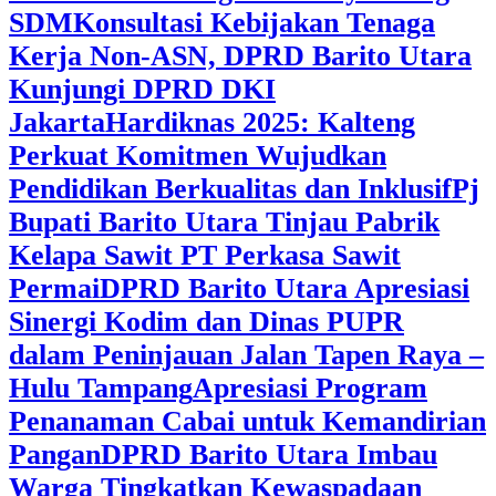
SDM
Konsultasi Kebijakan Tenaga
Kerja Non-ASN, DPRD Barito Utara
Kunjungi DPRD DKI
Jakarta
Hardiknas 2025: Kalteng
Perkuat Komitmen Wujudkan
Pendidikan Berkualitas dan Inklusif
Pj
Bupati Barito Utara Tinjau Pabrik
Kelapa Sawit PT Perkasa Sawit
Permai
DPRD Barito Utara Apresiasi
Sinergi Kodim dan Dinas PUPR
dalam Peninjauan Jalan Tapen Raya –
Hulu Tampang
Apresiasi Program
Penanaman Cabai untuk Kemandirian
Pangan
DPRD Barito Utara Imbau
Warga Tingkatkan Kewaspadaan