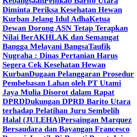
Kebangsaan
Pemkab Barito Utara
Diminta Periksa Kesehatan Hewan
Kurban Jelang Idul Adha
Ketua
Dewan Dorong ASN Tetap Terapkan
Nilai BerAKHLAK dan Semangat
Bangga Melayani Bangsa
Taufik
Nugraha : Dinas Pertanian Harus
Segera Cek Kesehatan Hewan
Kurban
Dugaan Pelanggaran Prosedur
Pembebasan Lahan oleh PT Utami
Jaya Mulia Disorot dalam Rapat
DPRD
Dukungan DPRD Barito Utara
terhadap Pelatihan Juru Sembelih
Halal (JULEHA)
Persaingan Marquez
Bersaudara dan Bayangan Francesco