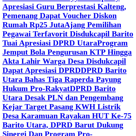
Apresiasi Guru Berprestasi Kalteng,
Pemenang Dapat Voucher Diskon
Rumah Rp25 Juta
Ajang Pemilihan
Pegawai Terfavorit Disdukcapil Barito
Tuai Apresiasi DPRD Utara
Program
Jemput Bola Pengurusan KTP Hingga
Akta Lahir Warga Desa Disdukcapil
Dapat Apresiasi DPRD
DPRD Barito
Utara Bahas Tiga Raperda Payung
Hukum Pro-Rakyat
DPRD Barito
Utara Desak PLN dan Pengembang
Kejar Target Pasang KWH Listrik
Desa Karamuan
Rayakan HUT Ke-75
Barito Utara, DPRD Barut Dukung
Sinergi Dan Program Pro-