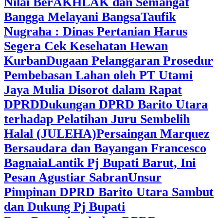
Nilai BerAKHLAK dan Semangat
Bangga Melayani Bangsa
Taufik
Nugraha : Dinas Pertanian Harus
Segera Cek Kesehatan Hewan
Kurban
Dugaan Pelanggaran Prosedur
Pembebasan Lahan oleh PT Utami
Jaya Mulia Disorot dalam Rapat
DPRD
Dukungan DPRD Barito Utara
terhadap Pelatihan Juru Sembelih
Halal (JULEHA)
Persaingan Marquez
Bersaudara dan Bayangan Francesco
Bagnaia
Lantik Pj Bupati Barut, Ini
Pesan Agustiar Sabran
Unsur
Pimpinan DPRD Barito Utara Sambut
dan Dukung Pj Bupati