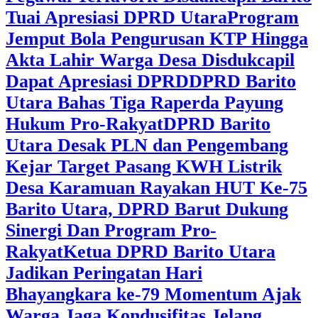
Tuai Apresiasi DPRD Utara
Program
Jemput Bola Pengurusan KTP Hingga
Akta Lahir Warga Desa Disdukcapil
Dapat Apresiasi DPRD
DPRD Barito
Utara Bahas Tiga Raperda Payung
Hukum Pro-Rakyat
DPRD Barito
Utara Desak PLN dan Pengembang
Kejar Target Pasang KWH Listrik
Desa Karamuan
Rayakan HUT Ke-75
Barito Utara, DPRD Barut Dukung
Sinergi Dan Program Pro-
Rakyat
Ketua DPRD Barito Utara
Jadikan Peringatan Hari
Bhayangkara ke-79 Momentum Ajak
Warga Jaga Kondusifitas Jelang