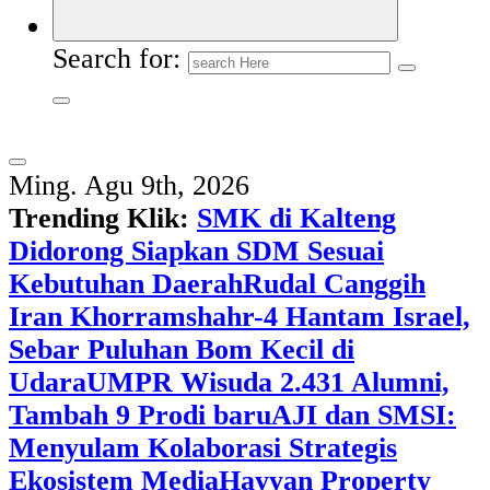
Search for:
Ming. Agu 9th, 2026
Trending Klik:
SMK di Kalteng
Didorong Siapkan SDM Sesuai
Kebutuhan Daerah
Rudal Canggih
Iran Khorramshahr-4 Hantam Israel,
Sebar Puluhan Bom Kecil di
Udara
UMPR Wisuda 2.431 Alumni,
Tambah 9 Prodi baru
AJI dan SMSI:
Menyulam Kolaborasi Strategis
Ekosistem Media
Hayyan Property