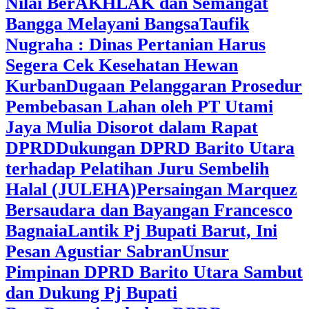
Nilai BerAKHLAK dan Semangat
Bangga Melayani Bangsa
Taufik
Nugraha : Dinas Pertanian Harus
Segera Cek Kesehatan Hewan
Kurban
Dugaan Pelanggaran Prosedur
Pembebasan Lahan oleh PT Utami
Jaya Mulia Disorot dalam Rapat
DPRD
Dukungan DPRD Barito Utara
terhadap Pelatihan Juru Sembelih
Halal (JULEHA)
Persaingan Marquez
Bersaudara dan Bayangan Francesco
Bagnaia
Lantik Pj Bupati Barut, Ini
Pesan Agustiar Sabran
Unsur
Pimpinan DPRD Barito Utara Sambut
dan Dukung Pj Bupati