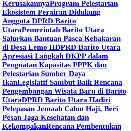
Kerusakannya
Program Pelestarian
Ekosistem Perairan Didukung
Anggota DPRD Barito
Utara
Pemerintah Barito Utara
Salurkan Bantuan Pasca Kebakaran
di Desa Lemo II
DPRD Barito Utara
Apresiasi Langkah DKPP dalam
Penguatan Kapasitas PPPK dan
Pelestarian Sumber Daya
Ikan
Legislatif Sambut Baik Rencana
Pengembangan Wisata Baru di Barito
Utara
DPRD Barito Utara Hadiri
Pelepasan Jemaah Calon Haji, Beri
Pesan Jaga Kesehatan dan
Kekompakan
Rencana Pembentukan