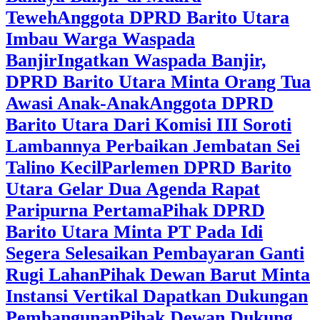
Teweh
Anggota DPRD Barito Utara
Imbau Warga Waspada
Banjir
Ingatkan Waspada Banjir,
DPRD Barito Utara Minta Orang Tua
Awasi Anak-Anak
Anggota DPRD
Barito Utara Dari Komisi III Soroti
Lambannya Perbaikan Jembatan Sei
Talino Kecil
Parlemen DPRD Barito
Utara Gelar Dua Agenda Rapat
Paripurna Pertama
Pihak DPRD
Barito Utara Minta PT Pada Idi
Segera Selesaikan Pembayaran Ganti
Rugi Lahan
Pihak Dewan Barut Minta
Instansi Vertikal Dapatkan Dukungan
Pembangunan
Pihak Dewan Dukung