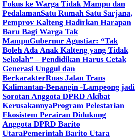
Fokus ke Warga Tidak Mampu dan
Pedalaman
‎Satu Rumah Satu Sarjana,
Pemprov Kalteng Hadirkan Harapan
Baru Bagi Warga Tak
Mampu
‎Gubernur Agustiar: “Tak
Boleh Ada Anak Kalteng yang Tidak
Sekolah” – Pendidikan Harus Cetak
Generasi Unggul dan
Berkarakter
Ruas Jalan Trans
Kalimantan-Benangin -Lampeong jadi
Sorotan Anggota DPRD Akibat
Kerusakannya
Program Pelestarian
Ekosistem Perairan Didukung
Anggota DPRD Barito
Utara
Pemerintah Barito Utara