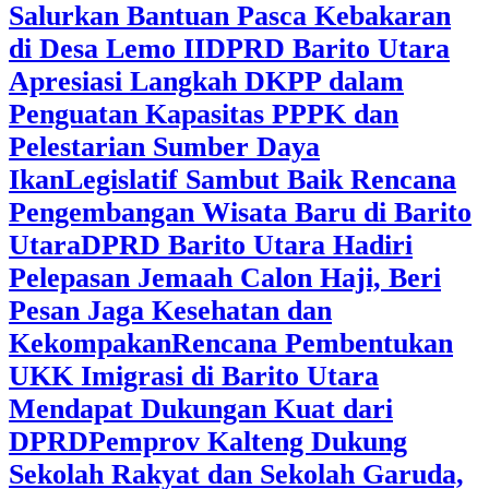
Salurkan Bantuan Pasca Kebakaran
di Desa Lemo II
DPRD Barito Utara
Apresiasi Langkah DKPP dalam
Penguatan Kapasitas PPPK dan
Pelestarian Sumber Daya
Ikan
Legislatif Sambut Baik Rencana
Pengembangan Wisata Baru di Barito
Utara
DPRD Barito Utara Hadiri
Pelepasan Jemaah Calon Haji, Beri
Pesan Jaga Kesehatan dan
Kekompakan
Rencana Pembentukan
UKK Imigrasi di Barito Utara
Mendapat Dukungan Kuat dari
DPRD
‎Pemprov Kalteng Dukung
Sekolah Rakyat dan Sekolah Garuda,