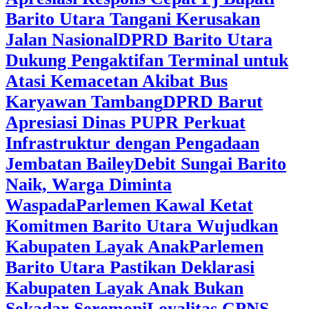
Barito Utara Tangani Kerusakan
Jalan Nasional
DPRD Barito Utara
Dukung Pengaktifan Terminal untuk
Atasi Kemacetan Akibat Bus
Karyawan Tambang
DPRD Barut
Apresiasi Dinas PUPR Perkuat
Infrastruktur dengan Pengadaan
Jembatan Bailey
Debit Sungai Barito
Naik, Warga Diminta
Waspada
Parlemen Kawal Ketat
Komitmen Barito Utara Wujudkan
Kabupaten Layak Anak
Parlemen
Barito Utara Pastikan Deklarasi
Kabupaten Layak Anak Bukan
Sekadar Seremoni
Loyalitas CPNS