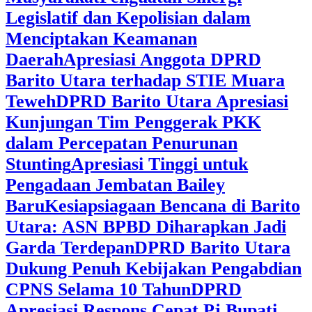
Legislatif dan Kepolisian dalam
Menciptakan Keamanan
Daerah
Apresiasi Anggota DPRD
Barito Utara terhadap STIE Muara
Teweh
DPRD Barito Utara Apresiasi
Kunjungan Tim Penggerak PKK
dalam Percepatan Penurunan
Stunting
Apresiasi Tinggi untuk
Pengadaan Jembatan Bailey
Baru
Kesiapsiagaan Bencana di Barito
Utara: ASN BPBD Diharapkan Jadi
Garda Terdepan
DPRD Barito Utara
Dukung Penuh Kebijakan Pengabdian
CPNS Selama 10 Tahun
DPRD
Apresiasi Respons Cepat Pj Bupati