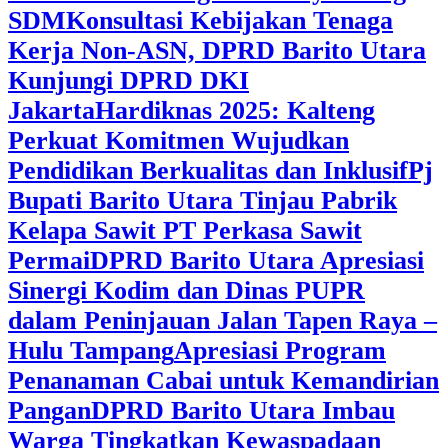
SDM
Konsultasi Kebijakan Tenaga
Kerja Non-ASN, DPRD Barito Utara
Kunjungi DPRD DKI
Jakarta
Hardiknas 2025: Kalteng
Perkuat Komitmen Wujudkan
Pendidikan Berkualitas dan Inklusif
Pj
Bupati Barito Utara Tinjau Pabrik
Kelapa Sawit PT Perkasa Sawit
Permai
DPRD Barito Utara Apresiasi
Sinergi Kodim dan Dinas PUPR
dalam Peninjauan Jalan Tapen Raya –
Hulu Tampang
Apresiasi Program
Penanaman Cabai untuk Kemandirian
Pangan
DPRD Barito Utara Imbau
Warga Tingkatkan Kewaspadaan