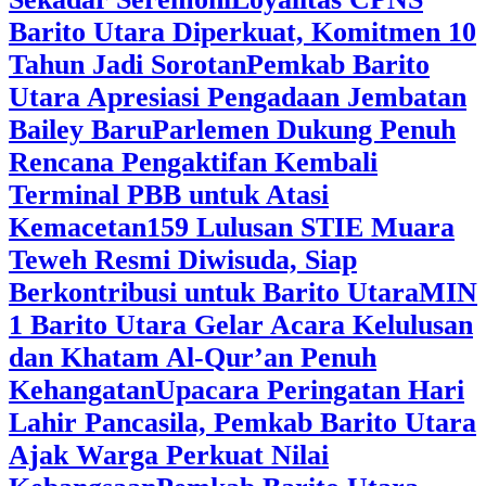
Barito Utara Diperkuat, Komitmen 10
Tahun Jadi Sorotan
Pemkab Barito
Utara Apresiasi Pengadaan Jembatan
Bailey Baru
Parlemen Dukung Penuh
Rencana Pengaktifan Kembali
Terminal PBB untuk Atasi
Kemacetan
159 Lulusan STIE Muara
Teweh Resmi Diwisuda, Siap
Berkontribusi untuk Barito Utara
MIN
1 Barito Utara Gelar Acara Kelulusan
dan Khatam Al-Qur’an Penuh
Kehangatan
Upacara Peringatan Hari
Lahir Pancasila, Pemkab Barito Utara
Ajak Warga Perkuat Nilai