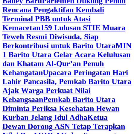
Bailey Baru
Parlemen Dukung Penuh
Rencana Pengaktifan Kembali
Terminal PBB untuk Atasi
Kemacetan
159 Lulusan STIE Muara
Teweh Resmi Diwisuda, Siap
Berkontribusi untuk Barito Utara
MIN
1 Barito Utara Gelar Acara Kelulusan
dan Khatam Al-Qur’an Penuh
Kehangatan
Upacara Peringatan Hari
Lahir Pancasila, Pemkab Barito Utara
Ajak Warga Perkuat Nilai
Kebangsaan
Pemkab Barito Utara
Diminta Periksa Kesehatan Hewan
Kurban Jelang Idul Adha
Ketua
Dewan Dorong ASN Tetap Terapkan