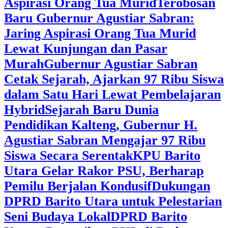
Aspirasi Orang Tua Murid
‎Terobosan
Baru Gubernur Agustiar Sabran:
Jaring Aspirasi Orang Tua Murid
Lewat Kunjungan dan Pasar
Murah
Gubernur Agustiar Sabran
Cetak Sejarah, Ajarkan 97 Ribu Siswa
dalam Satu Hari Lewat Pembelajaran
Hybrid
Sejarah Baru Dunia
Pendidikan Kalteng, Gubernur H.
Agustiar Sabran Mengajar 97 Ribu
Siswa Secara Serentak
KPU Barito
Utara Gelar Rakor PSU, Berharap
Pemilu Berjalan Kondusif
Dukungan
DPRD Barito Utara untuk Pelestarian
Seni Budaya Lokal
DPRD Barito