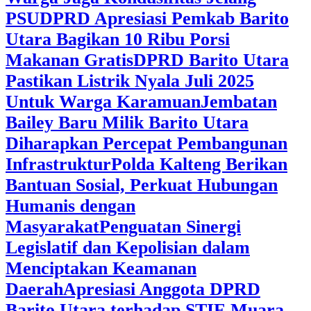
PSU
DPRD Apresiasi Pemkab Barito
Utara Bagikan 10 Ribu Porsi
Makanan Gratis
DPRD Barito Utara
Pastikan Listrik Nyala Juli 2025
Untuk Warga Karamuan
Jembatan
Bailey Baru Milik Barito Utara
Diharapkan Percepat Pembangunan
Infrastruktur
Polda Kalteng Berikan
Bantuan Sosial, Perkuat Hubungan
Humanis dengan
Masyarakat
Penguatan Sinergi
Legislatif dan Kepolisian dalam
Menciptakan Keamanan
Daerah
Apresiasi Anggota DPRD
Barito Utara terhadap STIE Muara