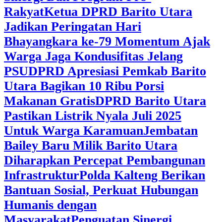
Rakyat
Ketua DPRD Barito Utara
Jadikan Peringatan Hari
Bhayangkara ke-79 Momentum Ajak
Warga Jaga Kondusifitas Jelang
PSU
DPRD Apresiasi Pemkab Barito
Utara Bagikan 10 Ribu Porsi
Makanan Gratis
DPRD Barito Utara
Pastikan Listrik Nyala Juli 2025
Untuk Warga Karamuan
Jembatan
Bailey Baru Milik Barito Utara
Diharapkan Percepat Pembangunan
Infrastruktur
Polda Kalteng Berikan
Bantuan Sosial, Perkuat Hubungan
Humanis dengan
Masyarakat
Penguatan Sinergi