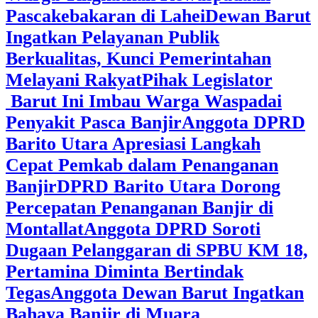
Pascakebakaran di Lahei
Dewan Barut
Ingatkan Pelayanan Publik
Berkualitas, Kunci Pemerintahan
Melayani Rakyat
Pihak Legislator
Barut Ini Imbau Warga Waspadai
Penyakit Pasca Banjir
Anggota DPRD
Barito Utara Apresiasi Langkah
Cepat Pemkab dalam Penanganan
Banjir
DPRD Barito Utara Dorong
Percepatan Penanganan Banjir di
Montallat
Anggota DPRD Soroti
Dugaan Pelanggaran di SPBU KM 18,
Pertamina Diminta Bertindak
Tegas
Anggota Dewan Barut Ingatkan
Bahaya Banjir di Muara