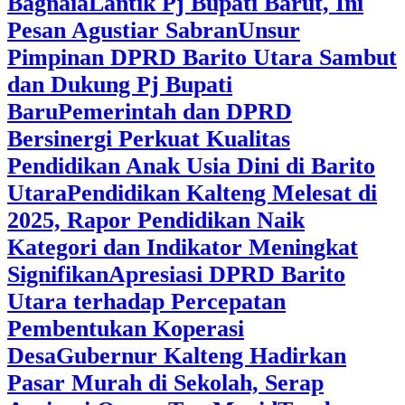
Bagnaia
Lantik Pj Bupati Barut, Ini
Pesan Agustiar Sabran
Unsur
Pimpinan DPRD Barito Utara Sambut
dan Dukung Pj Bupati
Baru
Pemerintah dan DPRD
Bersinergi Perkuat Kualitas
Pendidikan Anak Usia Dini di Barito
Utara
‎Pendidikan Kalteng Melesat di
2025, Rapor Pendidikan Naik
Kategori dan Indikator Meningkat
Signifikan
Apresiasi DPRD Barito
Utara terhadap Percepatan
Pembentukan Koperasi
Desa
‎Gubernur Kalteng Hadirkan
Pasar Murah di Sekolah, Serap