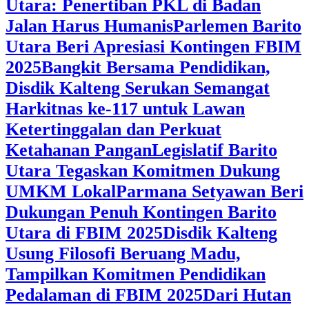
Utara: Penertiban PKL di Badan
Jalan Harus Humanis
Parlemen Barito
Utara Beri Apresiasi Kontingen FBIM
2025
‎Bangkit Bersama Pendidikan,
Disdik Kalteng Serukan Semangat
Harkitnas ke-117 untuk Lawan
Ketertinggalan dan Perkuat
Ketahanan Pangan
Legislatif Barito
Utara Tegaskan Komitmen Dukung
UMKM Lokal
Parmana Setyawan Beri
Dukungan Penuh Kontingen Barito
Utara di FBIM 2025
Disdik Kalteng
Usung Filosofi Beruang Madu,
Tampilkan Komitmen Pendidikan
Pedalaman di FBIM 2025
‎Dari Hutan