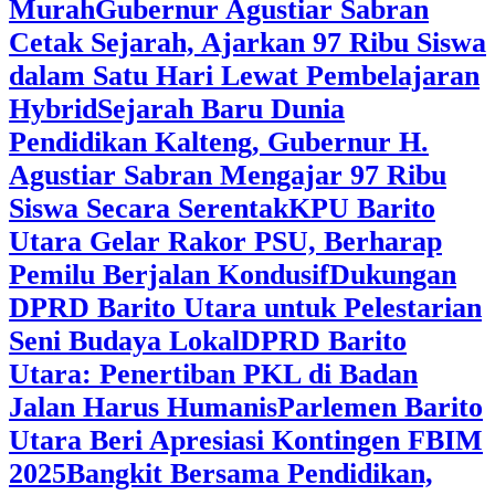
Murah
Gubernur Agustiar Sabran
Cetak Sejarah, Ajarkan 97 Ribu Siswa
dalam Satu Hari Lewat Pembelajaran
Hybrid
Sejarah Baru Dunia
Pendidikan Kalteng, Gubernur H.
Agustiar Sabran Mengajar 97 Ribu
Siswa Secara Serentak
KPU Barito
Utara Gelar Rakor PSU, Berharap
Pemilu Berjalan Kondusif
Dukungan
DPRD Barito Utara untuk Pelestarian
Seni Budaya Lokal
DPRD Barito
Utara: Penertiban PKL di Badan
Jalan Harus Humanis
Parlemen Barito
Utara Beri Apresiasi Kontingen FBIM
2025
‎Bangkit Bersama Pendidikan,