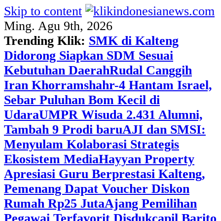
Skip to content
Ming. Agu 9th, 2026
Trending Klik:
SMK di Kalteng
Didorong Siapkan SDM Sesuai
Kebutuhan Daerah
Rudal Canggih
Iran Khorramshahr-4 Hantam Israel,
Sebar Puluhan Bom Kecil di
Udara
UMPR Wisuda 2.431 Alumni,
Tambah 9 Prodi baru
AJI dan SMSI:
Menyulam Kolaborasi Strategis
Ekosistem Media
Hayyan Property
Apresiasi Guru Berprestasi Kalteng,
Pemenang Dapat Voucher Diskon
Rumah Rp25 Juta
Ajang Pemilihan
Pegawai Terfavorit Disdukcapil Barito