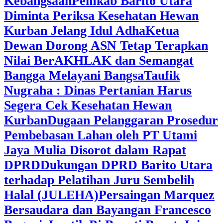
Kebangsaan
Pemkab Barito Utara
Diminta Periksa Kesehatan Hewan
Kurban Jelang Idul Adha
Ketua
Dewan Dorong ASN Tetap Terapkan
Nilai BerAKHLAK dan Semangat
Bangga Melayani Bangsa
Taufik
Nugraha : Dinas Pertanian Harus
Segera Cek Kesehatan Hewan
Kurban
Dugaan Pelanggaran Prosedur
Pembebasan Lahan oleh PT Utami
Jaya Mulia Disorot dalam Rapat
DPRD
Dukungan DPRD Barito Utara
terhadap Pelatihan Juru Sembelih
Halal (JULEHA)
Persaingan Marquez
Bersaudara dan Bayangan Francesco