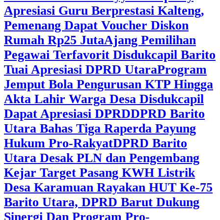
Apresiasi Guru Berprestasi Kalteng,
Pemenang Dapat Voucher Diskon
Rumah Rp25 Juta
Ajang Pemilihan
Pegawai Terfavorit Disdukcapil Barito
Tuai Apresiasi DPRD Utara
Program
Jemput Bola Pengurusan KTP Hingga
Akta Lahir Warga Desa Disdukcapil
Dapat Apresiasi DPRD
DPRD Barito
Utara Bahas Tiga Raperda Payung
Hukum Pro-Rakyat
DPRD Barito
Utara Desak PLN dan Pengembang
Kejar Target Pasang KWH Listrik
Desa Karamuan
Rayakan HUT Ke-75
Barito Utara, DPRD Barut Dukung
Sinergi Dan Program Pro-