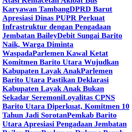
Atasi Kemacetan Akibat Bus
Karyawan Tambang
DPRD Barut
Apresiasi Dinas PUPR Perkuat
Infrastruktur dengan Pengadaan
Jembatan Bailey
Debit Sungai Barito
Naik, Warga Diminta
Waspada
Parlemen Kawal Ketat
Komitmen Barito Utara Wujudkan
Kabupaten Layak Anak
Parlemen
Barito Utara Pastikan Deklarasi
Kabupaten Layak Anak Bukan
Sekadar Seremoni
Loyalitas CPNS
Barito Utara Diperkuat, Komitmen 10
Tahun Jadi Sorotan
Pemkab Barito
Utara Apresiasi Pengadaan Jembatan