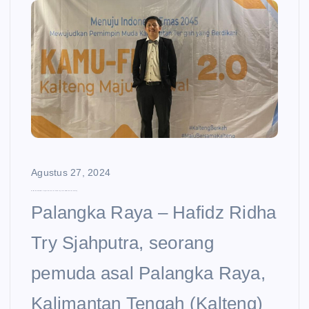
e
n
t
Agustus 27, 2024
Hafidz Berkomitmen Tingkatkan Indeks Pembangunan SDM Pemuda Kalteng
Palangka Raya – Hafidz Ridha
Try Sjahputra, seorang
pemuda asal Palangka Raya,
Kalimantan Tengah (Kalteng)