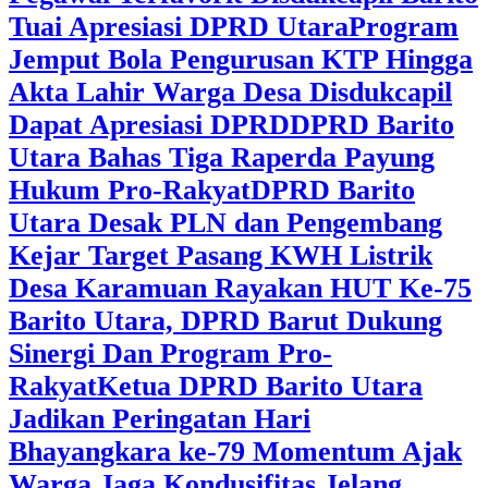
Tuai Apresiasi DPRD Utara
Program
Jemput Bola Pengurusan KTP Hingga
Akta Lahir Warga Desa Disdukcapil
Dapat Apresiasi DPRD
DPRD Barito
Utara Bahas Tiga Raperda Payung
Hukum Pro-Rakyat
DPRD Barito
Utara Desak PLN dan Pengembang
Kejar Target Pasang KWH Listrik
Desa Karamuan
Rayakan HUT Ke-75
Barito Utara, DPRD Barut Dukung
Sinergi Dan Program Pro-
Rakyat
Ketua DPRD Barito Utara
Jadikan Peringatan Hari
Bhayangkara ke-79 Momentum Ajak
Warga Jaga Kondusifitas Jelang