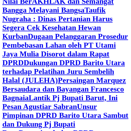
Nilai BerAKHLAK dan Semangat
Bangga Melayani Bangsa
Taufik
Nugraha : Dinas Pertanian Harus
Segera Cek Kesehatan Hewan
Kurban
Dugaan Pelanggaran Prosedur
Pembebasan Lahan oleh PT Utami
Jaya Mulia Disorot dalam Rapat
DPRD
Dukungan DPRD Barito Utara
terhadap Pelatihan Juru Sembelih
Halal (JULEHA)
Persaingan Marquez
Bersaudara dan Bayangan Francesco
Bagnaia
Lantik Pj Bupati Barut, Ini
Pesan Agustiar Sabran
Unsur
Pimpinan DPRD Barito Utara Sambut
dan Dukung Pj Bupati