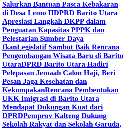
Salurkan Bantuan Pasca Kebakaran
di Desa Lemo II
DPRD Barito Utara
Apresiasi Langkah DKPP dalam
Penguatan Kapasitas PPPK dan
Pelestarian Sumber Daya
Ikan
Legislatif Sambut Baik Rencana
Pengembangan Wisata Baru di Barito
Utara
DPRD Barito Utara Hadiri
Pelepasan Jemaah Calon Haji, Beri
Pesan Jaga Kesehatan dan
Kekompakan
Rencana Pembentukan
UKK Imigrasi di Barito Utara
Mendapat Dukungan Kuat dari
DPRD
‎Pemprov Kalteng Dukung
Sekolah Rakyat dan Sekolah Garuda,