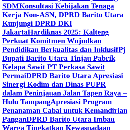
SDM
Konsultasi Kebijakan Tenaga
Kerja Non-ASN, DPRD Barito Utara
Kunjungi DPRD DKI
Jakarta
Hardiknas 2025: Kalteng
Perkuat Komitmen Wujudkan
Pendidikan Berkualitas dan Inklusif
Pj
Bupati Barito Utara Tinjau Pabrik
Kelapa Sawit PT Perkasa Sawit
Permai
DPRD Barito Utara Apresiasi
Sinergi Kodim dan Dinas PUPR
dalam Peninjauan Jalan Tapen Raya –
Hulu Tampang
Apresiasi Program
Penanaman Cabai untuk Kemandirian
Pangan
DPRD Barito Utara Imbau
Warga Tingkatkan Kewaspadaan