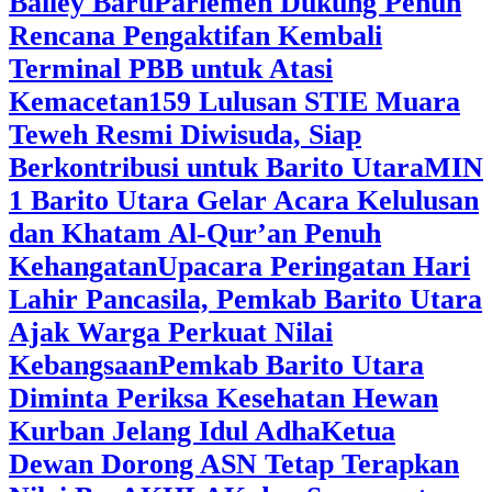
Bailey Baru
Parlemen Dukung Penuh
Rencana Pengaktifan Kembali
Terminal PBB untuk Atasi
Kemacetan
159 Lulusan STIE Muara
Teweh Resmi Diwisuda, Siap
Berkontribusi untuk Barito Utara
MIN
1 Barito Utara Gelar Acara Kelulusan
dan Khatam Al-Qur’an Penuh
Kehangatan
Upacara Peringatan Hari
Lahir Pancasila, Pemkab Barito Utara
Ajak Warga Perkuat Nilai
Kebangsaan
Pemkab Barito Utara
Diminta Periksa Kesehatan Hewan
Kurban Jelang Idul Adha
Ketua
Dewan Dorong ASN Tetap Terapkan