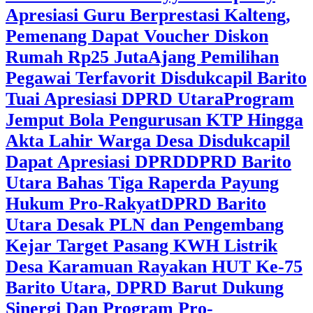
Apresiasi Guru Berprestasi Kalteng,
Pemenang Dapat Voucher Diskon
Rumah Rp25 Juta
Ajang Pemilihan
Pegawai Terfavorit Disdukcapil Barito
Tuai Apresiasi DPRD Utara
Program
Jemput Bola Pengurusan KTP Hingga
Akta Lahir Warga Desa Disdukcapil
Dapat Apresiasi DPRD
DPRD Barito
Utara Bahas Tiga Raperda Payung
Hukum Pro-Rakyat
DPRD Barito
Utara Desak PLN dan Pengembang
Kejar Target Pasang KWH Listrik
Desa Karamuan
Rayakan HUT Ke-75
Barito Utara, DPRD Barut Dukung
Sinergi Dan Program Pro-