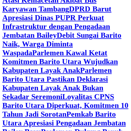
Atasi Kemacetan Akibat Bus
Karyawan Tambang
DPRD Barut
Apresiasi Dinas PUPR Perkuat
Infrastruktur dengan Pengadaan
Jembatan Bailey
Debit Sungai Barito
Naik, Warga Diminta
Waspada
Parlemen Kawal Ketat
Komitmen Barito Utara Wujudkan
Kabupaten Layak Anak
Parlemen
Barito Utara Pastikan Deklarasi
Kabupaten Layak Anak Bukan
Sekadar Seremoni
Loyalitas CPNS
Barito Utara Diperkuat, Komitmen 10
Tahun Jadi Sorotan
Pemkab Barito
Utara Apresiasi Pengadaan Jembatan