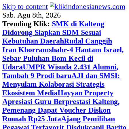
Skip to content
Sab. Agu 8th, 2026
Trending Klik:
SMK di Kalteng
Didorong Siapkan SDM Sesuai
Kebutuhan Daerah
Rudal Canggih
Iran Khorramshahr-4 Hantam Israel,
Sebar Puluhan Bom Kecil di
Udara
UMPR Wisuda 2.431 Alumni,
Tambah 9 Prodi baru
AJI dan SMSI:
Menyulam Kolaborasi Strategis
Ekosistem Media
Hayyan Property
Apresiasi Guru Berprestasi Kalteng,
Pemenang Dapat Voucher Diskon
Rumah Rp25 Juta
Ajang Pemilihan
Pegawai Terfavorit Disdukcapil Barito