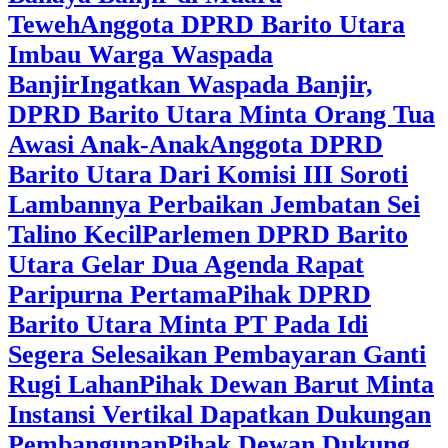
Teweh
Anggota DPRD Barito Utara
Imbau Warga Waspada
Banjir
Ingatkan Waspada Banjir,
DPRD Barito Utara Minta Orang Tua
Awasi Anak-Anak
Anggota DPRD
Barito Utara Dari Komisi III Soroti
Lambannya Perbaikan Jembatan Sei
Talino Kecil
Parlemen DPRD Barito
Utara Gelar Dua Agenda Rapat
Paripurna Pertama
Pihak DPRD
Barito Utara Minta PT Pada Idi
Segera Selesaikan Pembayaran Ganti
Rugi Lahan
Pihak Dewan Barut Minta
Instansi Vertikal Dapatkan Dukungan
Pembangunan
Pihak Dewan Dukung