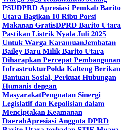
PSU
DPRD Apresiasi Pemkab Barito
Utara Bagikan 10 Ribu Porsi
Makanan Gratis
DPRD Barito Utara
Pastikan Listrik Nyala Juli 2025
Untuk Warga Karamuan
Jembatan
Bailey Baru Milik Barito Utara
Diharapkan Percepat Pembangunan
Infrastruktur
Polda Kalteng Berikan
Bantuan Sosial, Perkuat Hubungan
Humanis dengan
Masyarakat
Penguatan Sinergi
Legislatif dan Kepolisian dalam
Menciptakan Keamanan
Daerah
Apresiasi Anggota DPRD
Barito Utara terhadap STIE Muara