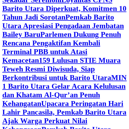
Barito Utara Diperkuat, Komitmen 10
Tahun Jadi Sorotan
Pemkab Barito
Utara Apresiasi Pengadaan Jembatan
Bailey Baru
Parlemen Dukung Penuh
Rencana Pengaktifan Kembali
Terminal PBB untuk Atasi
Kemacetan
159 Lulusan STIE Muara
Teweh Resmi Diwisuda, Siap
Berkontribusi untuk Barito Utara
MIN
1 Barito Utara Gelar Acara Kelulusan
dan Khatam Al-Qur’an Penuh
Kehangatan
Upacara Peringatan Hari
Lahir Pancasila, Pemkab Barito Utara
Ajak Warga Perkuat Nilai