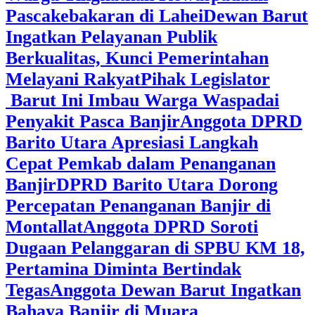
Pascakebakaran di Lahei
Dewan Barut
Ingatkan Pelayanan Publik
Berkualitas, Kunci Pemerintahan
Melayani Rakyat
Pihak Legislator
Barut Ini Imbau Warga Waspadai
Penyakit Pasca Banjir
Anggota DPRD
Barito Utara Apresiasi Langkah
Cepat Pemkab dalam Penanganan
Banjir
DPRD Barito Utara Dorong
Percepatan Penanganan Banjir di
Montallat
Anggota DPRD Soroti
Dugaan Pelanggaran di SPBU KM 18,
Pertamina Diminta Bertindak
Tegas
Anggota Dewan Barut Ingatkan
Bahaya Banjir di Muara