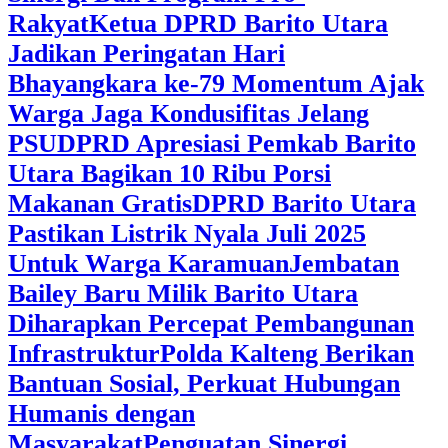
Rakyat
Ketua DPRD Barito Utara
Jadikan Peringatan Hari
Bhayangkara ke-79 Momentum Ajak
Warga Jaga Kondusifitas Jelang
PSU
DPRD Apresiasi Pemkab Barito
Utara Bagikan 10 Ribu Porsi
Makanan Gratis
DPRD Barito Utara
Pastikan Listrik Nyala Juli 2025
Untuk Warga Karamuan
Jembatan
Bailey Baru Milik Barito Utara
Diharapkan Percepat Pembangunan
Infrastruktur
Polda Kalteng Berikan
Bantuan Sosial, Perkuat Hubungan
Humanis dengan
Masyarakat
Penguatan Sinergi