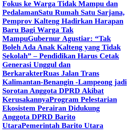
Fokus ke Warga Tidak Mampu dan
Pedalaman
‎Satu Rumah Satu Sarjana,
Pemprov Kalteng Hadirkan Harapan
Baru Bagi Warga Tak
Mampu
‎Gubernur Agustiar: “Tak
Boleh Ada Anak Kalteng yang Tidak
Sekolah” – Pendidikan Harus Cetak
Generasi Unggul dan
Berkarakter
Ruas Jalan Trans
Kalimantan-Benangin -Lampeong jadi
Sorotan Anggota DPRD Akibat
Kerusakannya
Program Pelestarian
Ekosistem Perairan Didukung
Anggota DPRD Barito
Utara
Pemerintah Barito Utara