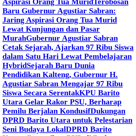
Aspirasi Orang Tua Murid
‎Terobosan
Baru Gubernur Agustiar Sabran:
Jaring Aspirasi Orang Tua Murid
Lewat Kunjungan dan Pasar
Murah
Gubernur Agustiar Sabran
Cetak Sejarah, Ajarkan 97 Ribu Siswa
dalam Satu Hari Lewat Pembelajaran
Hybrid
Sejarah Baru Dunia
Pendidikan Kalteng, Gubernur H.
Agustiar Sabran Mengajar 97 Ribu
Siswa Secara Serentak
KPU Barito
Utara Gelar Rakor PSU, Berharap
Pemilu Berjalan Kondusif
Dukungan
DPRD Barito Utara untuk Pelestarian
Seni Budaya Lokal
DPRD Barito