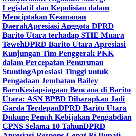
Legislatif dan Kepolisian dalam
Menciptakan Keamanan
Daerah
Apresiasi Anggota DPRD
Barito Utara terhadap STIE Muara
Teweh
DPRD Barito Utara Apresiasi
Kunjungan Tim Penggerak PKK
dalam Percepatan Penurunan
Stunting
Apresiasi Tinggi untuk
Pengadaan Jembatan Bailey
Baru
Kesiapsiagaan Bencana di Barito
Utara: ASN BPBD Diharapkan Jadi
Garda Terdepan
DPRD Barito Utara
Dukung Penuh Kebijakan Pengabdian
CPNS Selama 10 Tahun
DPRD
Apresiasi Respons Cepat Pj Bupati