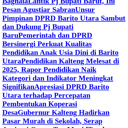
Bagnaia
Lantik Pj Bupati Barut, Ini
Pesan Agustiar Sabran
Unsur
Pimpinan DPRD Barito Utara Sambut
dan Dukung Pj Bupati
Baru
Pemerintah dan DPRD
Bersinergi Perkuat Kualitas
Pendidikan Anak Usia Dini di Barito
Utara
‎Pendidikan Kalteng Melesat di
2025, Rapor Pendidikan Naik
Kategori dan Indikator Meningkat
Signifikan
Apresiasi DPRD Barito
Utara terhadap Percepatan
Pembentukan Koperasi
Desa
‎Gubernur Kalteng Hadirkan
Pasar Murah di Sekolah, Serap