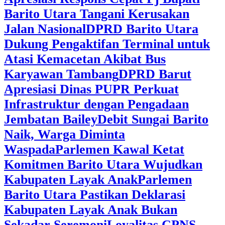
Barito Utara Tangani Kerusakan
Jalan Nasional
DPRD Barito Utara
Dukung Pengaktifan Terminal untuk
Atasi Kemacetan Akibat Bus
Karyawan Tambang
DPRD Barut
Apresiasi Dinas PUPR Perkuat
Infrastruktur dengan Pengadaan
Jembatan Bailey
Debit Sungai Barito
Naik, Warga Diminta
Waspada
Parlemen Kawal Ketat
Komitmen Barito Utara Wujudkan
Kabupaten Layak Anak
Parlemen
Barito Utara Pastikan Deklarasi
Kabupaten Layak Anak Bukan
Sekadar Seremoni
Loyalitas CPNS