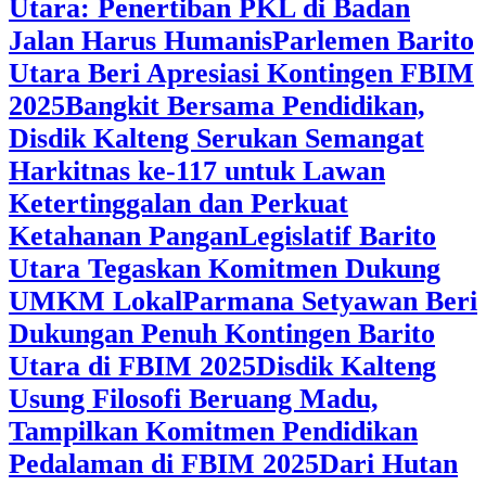
Utara: Penertiban PKL di Badan
Jalan Harus Humanis
Parlemen Barito
Utara Beri Apresiasi Kontingen FBIM
2025
‎Bangkit Bersama Pendidikan,
Disdik Kalteng Serukan Semangat
Harkitnas ke-117 untuk Lawan
Ketertinggalan dan Perkuat
Ketahanan Pangan
Legislatif Barito
Utara Tegaskan Komitmen Dukung
UMKM Lokal
Parmana Setyawan Beri
Dukungan Penuh Kontingen Barito
Utara di FBIM 2025
Disdik Kalteng
Usung Filosofi Beruang Madu,
Tampilkan Komitmen Pendidikan
Pedalaman di FBIM 2025
‎Dari Hutan