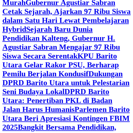
Murah
Gubernur Agustiar Sabran
Cetak Sejarah, Ajarkan 97 Ribu Siswa
dalam Satu Hari Lewat Pembelajaran
Hybrid
Sejarah Baru Dunia
Pendidikan Kalteng, Gubernur H.
Agustiar Sabran Mengajar 97 Ribu
Siswa Secara Serentak
KPU Barito
Utara Gelar Rakor PSU, Berharap
Pemilu Berjalan Kondusif
Dukungan
DPRD Barito Utara untuk Pelestarian
Seni Budaya Lokal
DPRD Barito
Utara: Penertiban PKL di Badan
Jalan Harus Humanis
Parlemen Barito
Utara Beri Apresiasi Kontingen FBIM
2025
‎Bangkit Bersama Pendidikan,