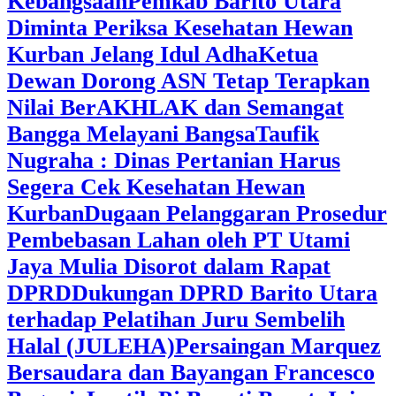
Kebangsaan
Pemkab Barito Utara
Diminta Periksa Kesehatan Hewan
Kurban Jelang Idul Adha
Ketua
Dewan Dorong ASN Tetap Terapkan
Nilai BerAKHLAK dan Semangat
Bangga Melayani Bangsa
Taufik
Nugraha : Dinas Pertanian Harus
Segera Cek Kesehatan Hewan
Kurban
Dugaan Pelanggaran Prosedur
Pembebasan Lahan oleh PT Utami
Jaya Mulia Disorot dalam Rapat
DPRD
Dukungan DPRD Barito Utara
terhadap Pelatihan Juru Sembelih
Halal (JULEHA)
Persaingan Marquez
Bersaudara dan Bayangan Francesco