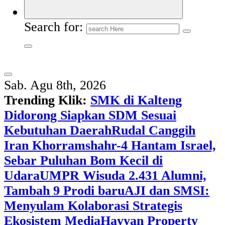
Search for:
Sab. Agu 8th, 2026
Trending Klik:
SMK di Kalteng
Didorong Siapkan SDM Sesuai
Kebutuhan Daerah
Rudal Canggih
Iran Khorramshahr-4 Hantam Israel,
Sebar Puluhan Bom Kecil di
Udara
UMPR Wisuda 2.431 Alumni,
Tambah 9 Prodi baru
AJI dan SMSI:
Menyulam Kolaborasi Strategis
Ekosistem Media
Hayyan Property