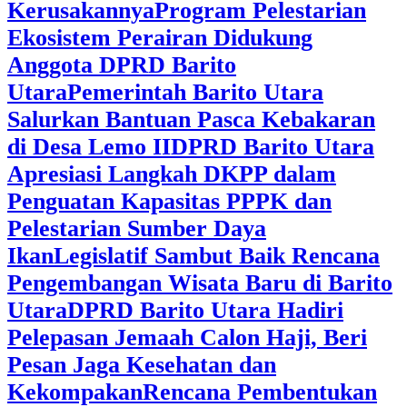
Kerusakannya
Program Pelestarian
Ekosistem Perairan Didukung
Anggota DPRD Barito
Utara
Pemerintah Barito Utara
Salurkan Bantuan Pasca Kebakaran
di Desa Lemo II
DPRD Barito Utara
Apresiasi Langkah DKPP dalam
Penguatan Kapasitas PPPK dan
Pelestarian Sumber Daya
Ikan
Legislatif Sambut Baik Rencana
Pengembangan Wisata Baru di Barito
Utara
DPRD Barito Utara Hadiri
Pelepasan Jemaah Calon Haji, Beri
Pesan Jaga Kesehatan dan
Kekompakan
Rencana Pembentukan