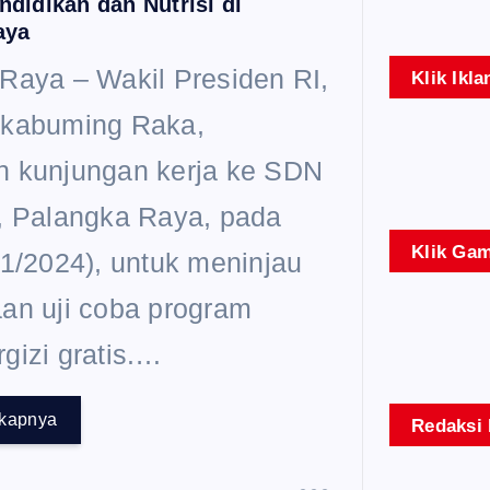
didikan dan Nutrisi di
aya
Raya – Wakil Presiden RI,
Klik Ikla
akabuming Raka,
 kunjungan kerja ke SDN
, Palangka Raya, pada
Klik Gam
11/2024), untuk meninjau
an uji coba program
gizi gratis.…
gkapnya
Redaksi 