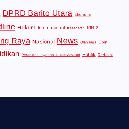
DPRD Barito Utara
a
Ekonomi
line
Hukum
Internasional
KIN-Z
Kesehatan
News
ng Raya
Nasional
Opini
Olah raga
idikan
Politik
Redaksi
Peran dan Layanan Hukum Advokat