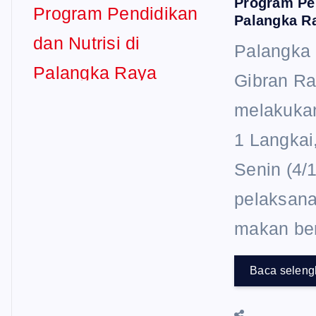
Program Pen
Palangka R
Palangka 
Gibran R
melakukan
1 Langkai
Senin (4/
pelaksana
makan ber
Baca selen