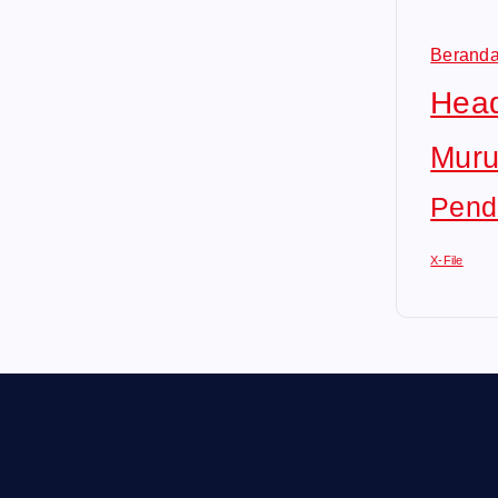
Berand
Head
Muru
Pend
X-File