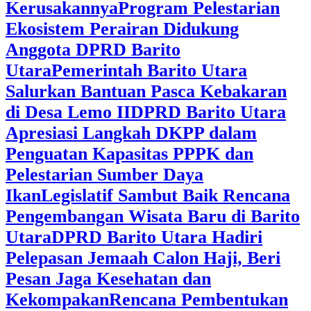
Kerusakannya
Program Pelestarian
Ekosistem Perairan Didukung
Anggota DPRD Barito
Utara
Pemerintah Barito Utara
Salurkan Bantuan Pasca Kebakaran
di Desa Lemo II
DPRD Barito Utara
Apresiasi Langkah DKPP dalam
Penguatan Kapasitas PPPK dan
Pelestarian Sumber Daya
Ikan
Legislatif Sambut Baik Rencana
Pengembangan Wisata Baru di Barito
Utara
DPRD Barito Utara Hadiri
Pelepasan Jemaah Calon Haji, Beri
Pesan Jaga Kesehatan dan
Kekompakan
Rencana Pembentukan