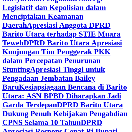
Legislatif dan Kepolisian dalam
Menciptakan Keamanan
Daerah
Apresiasi Anggota DPRD
Barito Utara terhadap STIE Muara
Teweh
DPRD Barito Utara Apresiasi
Kunjungan Tim Penggerak PKK
dalam Percepatan Penurunan
Stunting
Apresiasi Tinggi untuk
Pengadaan Jembatan Bailey
Baru
Kesiapsiagaan Bencana di Barito
Utara: ASN BPBD Diharapkan Jadi
Garda Terdepan
DPRD Barito Utara
Dukung Penuh Kebijakan Pengabdian
CPNS Selama 10 Tahun
DPRD
Apresiasi Respons Cepat Pj Bupati