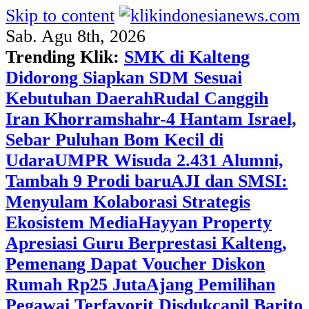
Skip to content
Sab. Agu 8th, 2026
Trending Klik:
SMK di Kalteng
Didorong Siapkan SDM Sesuai
Kebutuhan Daerah
Rudal Canggih
Iran Khorramshahr-4 Hantam Israel,
Sebar Puluhan Bom Kecil di
Udara
UMPR Wisuda 2.431 Alumni,
Tambah 9 Prodi baru
AJI dan SMSI:
Menyulam Kolaborasi Strategis
Ekosistem Media
Hayyan Property
Apresiasi Guru Berprestasi Kalteng,
Pemenang Dapat Voucher Diskon
Rumah Rp25 Juta
Ajang Pemilihan
Pegawai Terfavorit Disdukcapil Barito