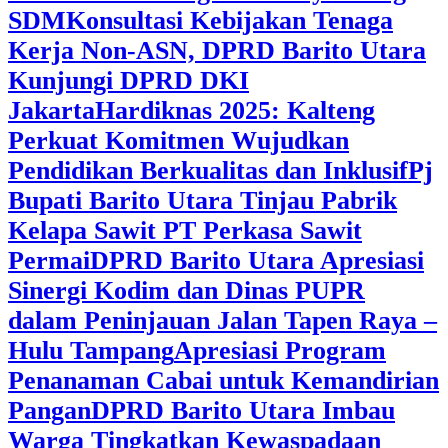
SDM
Konsultasi Kebijakan Tenaga
Kerja Non-ASN, DPRD Barito Utara
Kunjungi DPRD DKI
Jakarta
Hardiknas 2025: Kalteng
Perkuat Komitmen Wujudkan
Pendidikan Berkualitas dan Inklusif
Pj
Bupati Barito Utara Tinjau Pabrik
Kelapa Sawit PT Perkasa Sawit
Permai
DPRD Barito Utara Apresiasi
Sinergi Kodim dan Dinas PUPR
dalam Peninjauan Jalan Tapen Raya –
Hulu Tampang
Apresiasi Program
Penanaman Cabai untuk Kemandirian
Pangan
DPRD Barito Utara Imbau
Warga Tingkatkan Kewaspadaan