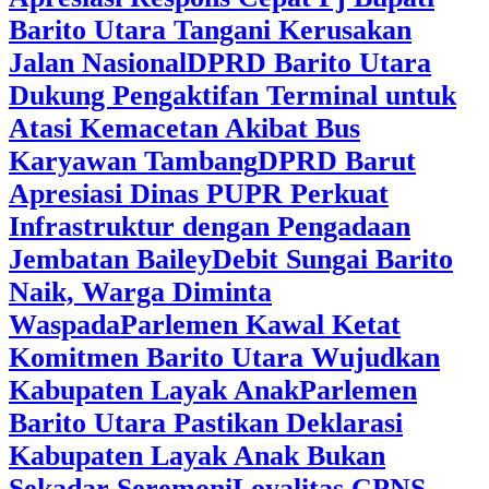
Barito Utara Tangani Kerusakan
Jalan Nasional
DPRD Barito Utara
Dukung Pengaktifan Terminal untuk
Atasi Kemacetan Akibat Bus
Karyawan Tambang
DPRD Barut
Apresiasi Dinas PUPR Perkuat
Infrastruktur dengan Pengadaan
Jembatan Bailey
Debit Sungai Barito
Naik, Warga Diminta
Waspada
Parlemen Kawal Ketat
Komitmen Barito Utara Wujudkan
Kabupaten Layak Anak
Parlemen
Barito Utara Pastikan Deklarasi
Kabupaten Layak Anak Bukan
Sekadar Seremoni
Loyalitas CPNS