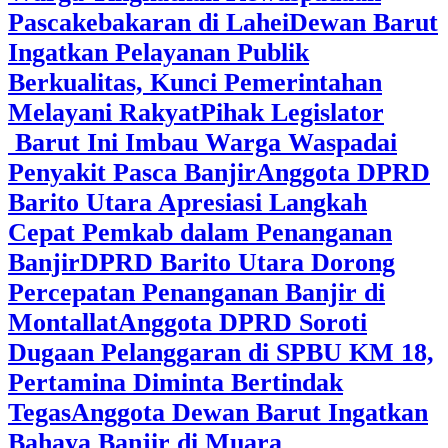
Pascakebakaran di Lahei
Dewan Barut
Ingatkan Pelayanan Publik
Berkualitas, Kunci Pemerintahan
Melayani Rakyat
Pihak Legislator
Barut Ini Imbau Warga Waspadai
Penyakit Pasca Banjir
Anggota DPRD
Barito Utara Apresiasi Langkah
Cepat Pemkab dalam Penanganan
Banjir
DPRD Barito Utara Dorong
Percepatan Penanganan Banjir di
Montallat
Anggota DPRD Soroti
Dugaan Pelanggaran di SPBU KM 18,
Pertamina Diminta Bertindak
Tegas
Anggota Dewan Barut Ingatkan
Bahaya Banjir di Muara