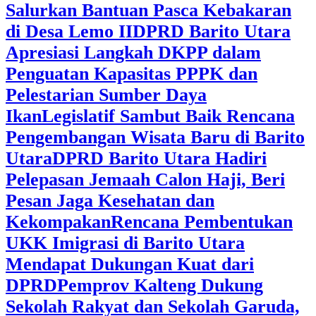
Salurkan Bantuan Pasca Kebakaran
di Desa Lemo II
DPRD Barito Utara
Apresiasi Langkah DKPP dalam
Penguatan Kapasitas PPPK dan
Pelestarian Sumber Daya
Ikan
Legislatif Sambut Baik Rencana
Pengembangan Wisata Baru di Barito
Utara
DPRD Barito Utara Hadiri
Pelepasan Jemaah Calon Haji, Beri
Pesan Jaga Kesehatan dan
Kekompakan
Rencana Pembentukan
UKK Imigrasi di Barito Utara
Mendapat Dukungan Kuat dari
DPRD
‎Pemprov Kalteng Dukung
Sekolah Rakyat dan Sekolah Garuda,