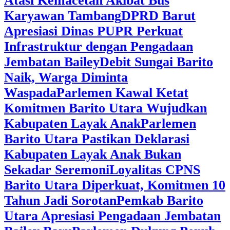
Atasi Kemacetan Akibat Bus
Karyawan Tambang
DPRD Barut
Apresiasi Dinas PUPR Perkuat
Infrastruktur dengan Pengadaan
Jembatan Bailey
Debit Sungai Barito
Naik, Warga Diminta
Waspada
Parlemen Kawal Ketat
Komitmen Barito Utara Wujudkan
Kabupaten Layak Anak
Parlemen
Barito Utara Pastikan Deklarasi
Kabupaten Layak Anak Bukan
Sekadar Seremoni
Loyalitas CPNS
Barito Utara Diperkuat, Komitmen 10
Tahun Jadi Sorotan
Pemkab Barito
Utara Apresiasi Pengadaan Jembatan