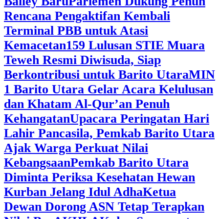
Bailey Baru
Parlemen Dukung Penuh
Rencana Pengaktifan Kembali
Terminal PBB untuk Atasi
Kemacetan
159 Lulusan STIE Muara
Teweh Resmi Diwisuda, Siap
Berkontribusi untuk Barito Utara
MIN
1 Barito Utara Gelar Acara Kelulusan
dan Khatam Al-Qur’an Penuh
Kehangatan
Upacara Peringatan Hari
Lahir Pancasila, Pemkab Barito Utara
Ajak Warga Perkuat Nilai
Kebangsaan
Pemkab Barito Utara
Diminta Periksa Kesehatan Hewan
Kurban Jelang Idul Adha
Ketua
Dewan Dorong ASN Tetap Terapkan