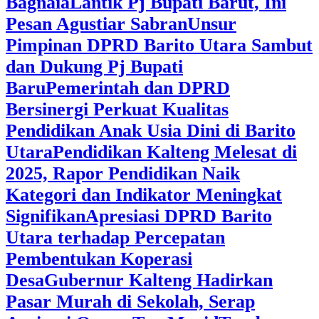
Bagnaia
Lantik Pj Bupati Barut, Ini
Pesan Agustiar Sabran
Unsur
Pimpinan DPRD Barito Utara Sambut
dan Dukung Pj Bupati
Baru
Pemerintah dan DPRD
Bersinergi Perkuat Kualitas
Pendidikan Anak Usia Dini di Barito
Utara
‎Pendidikan Kalteng Melesat di
2025, Rapor Pendidikan Naik
Kategori dan Indikator Meningkat
Signifikan
Apresiasi DPRD Barito
Utara terhadap Percepatan
Pembentukan Koperasi
Desa
‎Gubernur Kalteng Hadirkan
Pasar Murah di Sekolah, Serap