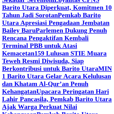
Barito Utara Diperkuat, Komitmen 10
Tahun Jadi Sorotan
Pemkab Barito
Utara Apresiasi Pengadaan Jembatan
Bailey Baru
Parlemen Dukung Penuh
Rencana Pengaktifan Kembali
Terminal PBB untuk Atasi
Kemacetan
159 Lulusan STIE Muara
Teweh Resmi Diwisuda, Siap
Berkontribusi untuk Barito Utara
MIN
1 Barito Utara Gelar Acara Kelulusan
dan Khatam Al-Qur’an Penuh
Kehangatan
Upacara Peringatan Hari
Lahir Pancasila, Pemkab Barito Utara
Ajak Warga Perkuat Nilai