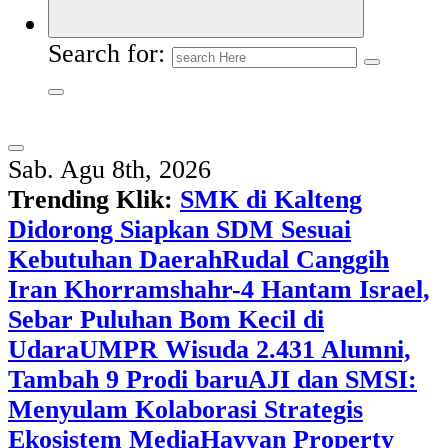
Search for:
Sab. Agu 8th, 2026
Trending Klik:
SMK di Kalteng
Didorong Siapkan SDM Sesuai
Kebutuhan Daerah
Rudal Canggih
Iran Khorramshahr-4 Hantam Israel,
Sebar Puluhan Bom Kecil di
Udara
UMPR Wisuda 2.431 Alumni,
Tambah 9 Prodi baru
AJI dan SMSI:
Menyulam Kolaborasi Strategis
Ekosistem Media
Hayyan Property