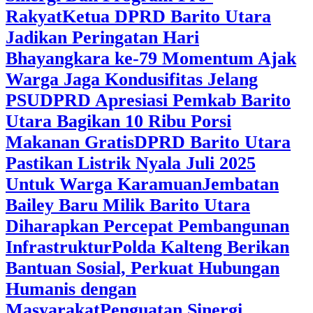
Rakyat
Ketua DPRD Barito Utara
Jadikan Peringatan Hari
Bhayangkara ke-79 Momentum Ajak
Warga Jaga Kondusifitas Jelang
PSU
DPRD Apresiasi Pemkab Barito
Utara Bagikan 10 Ribu Porsi
Makanan Gratis
DPRD Barito Utara
Pastikan Listrik Nyala Juli 2025
Untuk Warga Karamuan
Jembatan
Bailey Baru Milik Barito Utara
Diharapkan Percepat Pembangunan
Infrastruktur
Polda Kalteng Berikan
Bantuan Sosial, Perkuat Hubungan
Humanis dengan
Masyarakat
Penguatan Sinergi