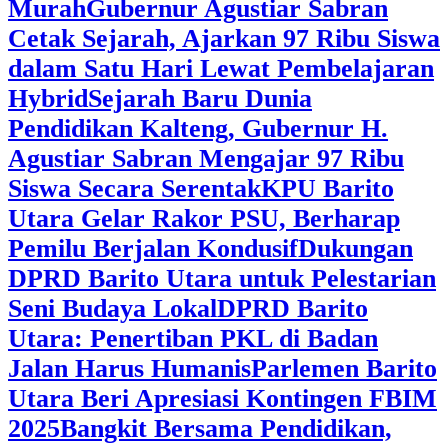
Murah
Gubernur Agustiar Sabran
Cetak Sejarah, Ajarkan 97 Ribu Siswa
dalam Satu Hari Lewat Pembelajaran
Hybrid
Sejarah Baru Dunia
Pendidikan Kalteng, Gubernur H.
Agustiar Sabran Mengajar 97 Ribu
Siswa Secara Serentak
KPU Barito
Utara Gelar Rakor PSU, Berharap
Pemilu Berjalan Kondusif
Dukungan
DPRD Barito Utara untuk Pelestarian
Seni Budaya Lokal
DPRD Barito
Utara: Penertiban PKL di Badan
Jalan Harus Humanis
Parlemen Barito
Utara Beri Apresiasi Kontingen FBIM
2025
‎Bangkit Bersama Pendidikan,