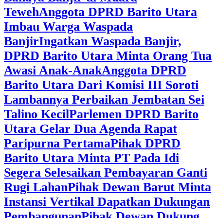
Teweh
Anggota DPRD Barito Utara
Imbau Warga Waspada
Banjir
Ingatkan Waspada Banjir,
DPRD Barito Utara Minta Orang Tua
Awasi Anak-Anak
Anggota DPRD
Barito Utara Dari Komisi III Soroti
Lambannya Perbaikan Jembatan Sei
Talino Kecil
Parlemen DPRD Barito
Utara Gelar Dua Agenda Rapat
Paripurna Pertama
Pihak DPRD
Barito Utara Minta PT Pada Idi
Segera Selesaikan Pembayaran Ganti
Rugi Lahan
Pihak Dewan Barut Minta
Instansi Vertikal Dapatkan Dukungan
Pembangunan
Pihak Dewan Dukung