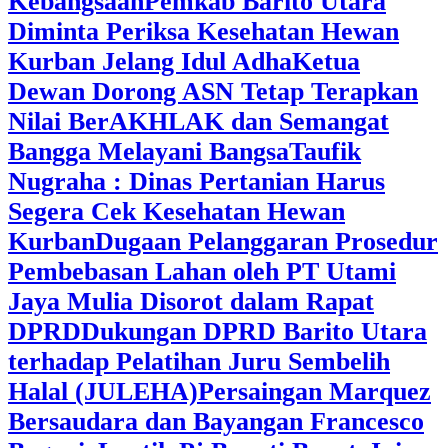
Kebangsaan
Pemkab Barito Utara
Diminta Periksa Kesehatan Hewan
Kurban Jelang Idul Adha
Ketua
Dewan Dorong ASN Tetap Terapkan
Nilai BerAKHLAK dan Semangat
Bangga Melayani Bangsa
Taufik
Nugraha : Dinas Pertanian Harus
Segera Cek Kesehatan Hewan
Kurban
Dugaan Pelanggaran Prosedur
Pembebasan Lahan oleh PT Utami
Jaya Mulia Disorot dalam Rapat
DPRD
Dukungan DPRD Barito Utara
terhadap Pelatihan Juru Sembelih
Halal (JULEHA)
Persaingan Marquez
Bersaudara dan Bayangan Francesco