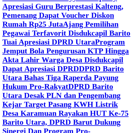
Apresiasi Guru Berprestasi Kalteng,
Pemenang Dapat Voucher Diskon
Rumah Rp25 Juta
Ajang Pemilihan
Pegawai Terfavorit Disdukcapil Barito
Tuai Apresiasi DPRD Utara
Program
Jemput Bola Pengurusan KTP Hingga
Akta Lahir Warga Desa Disdukcapil
Dapat Apresiasi DPRD
DPRD Barito
Utara Bahas Tiga Raperda Payung
Hukum Pro-Rakyat
DPRD Barito
Utara Desak PLN dan Pengembang
Kejar Target Pasang KWH Listrik
Desa Karamuan
Rayakan HUT Ke-75
Barito Utara, DPRD Barut Dukung
Sinergi Dan Program Pro-