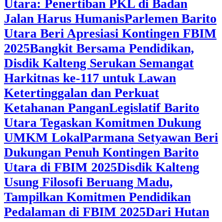
Utara: Penertiban PKL di Badan
Jalan Harus Humanis
Parlemen Barito
Utara Beri Apresiasi Kontingen FBIM
2025
‎Bangkit Bersama Pendidikan,
Disdik Kalteng Serukan Semangat
Harkitnas ke-117 untuk Lawan
Ketertinggalan dan Perkuat
Ketahanan Pangan
Legislatif Barito
Utara Tegaskan Komitmen Dukung
UMKM Lokal
Parmana Setyawan Beri
Dukungan Penuh Kontingen Barito
Utara di FBIM 2025
Disdik Kalteng
Usung Filosofi Beruang Madu,
Tampilkan Komitmen Pendidikan
Pedalaman di FBIM 2025
‎Dari Hutan