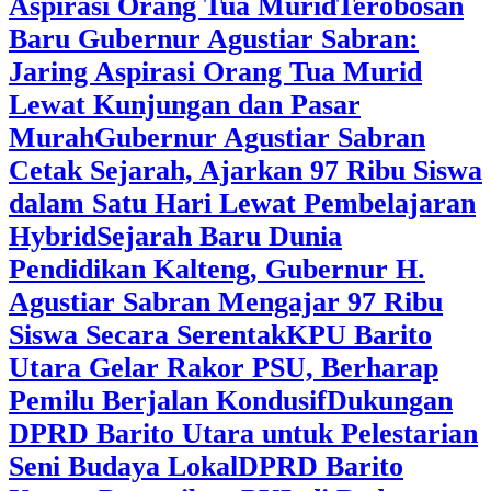
Aspirasi Orang Tua Murid
‎Terobosan
Baru Gubernur Agustiar Sabran:
Jaring Aspirasi Orang Tua Murid
Lewat Kunjungan dan Pasar
Murah
Gubernur Agustiar Sabran
Cetak Sejarah, Ajarkan 97 Ribu Siswa
dalam Satu Hari Lewat Pembelajaran
Hybrid
Sejarah Baru Dunia
Pendidikan Kalteng, Gubernur H.
Agustiar Sabran Mengajar 97 Ribu
Siswa Secara Serentak
KPU Barito
Utara Gelar Rakor PSU, Berharap
Pemilu Berjalan Kondusif
Dukungan
DPRD Barito Utara untuk Pelestarian
Seni Budaya Lokal
DPRD Barito