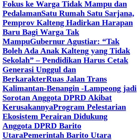
Fokus ke Warga Tidak Mampu dan
Pedalaman
‎Satu Rumah Satu Sarjana,
Pemprov Kalteng Hadirkan Harapan
Baru Bagi Warga Tak
Mampu
‎Gubernur Agustiar: “Tak
Boleh Ada Anak Kalteng yang Tidak
Sekolah” – Pendidikan Harus Cetak
Generasi Unggul dan
Berkarakter
Ruas Jalan Trans
Kalimantan-Benangin -Lampeong jadi
Sorotan Anggota DPRD Akibat
Kerusakannya
Program Pelestarian
Ekosistem Perairan Didukung
Anggota DPRD Barito
Utara
Pemerintah Barito Utara