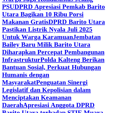
PSU
DPRD Apresiasi Pemkab Barito
Utara Bagikan 10 Ribu Porsi
Makanan Gratis
DPRD Barito Utara
Pastikan Listrik Nyala Juli 2025
Untuk Warga Karamuan
Jembatan
Bailey Baru Milik Barito Utara
Diharapkan Percepat Pembangunan
Infrastruktur
Polda Kalteng Berikan
Bantuan Sosial, Perkuat Hubungan
Humanis dengan
Masyarakat
Penguatan Sinergi
Legislatif dan Kepolisian dalam
Menciptakan Keamanan
Daerah
Apresiasi Anggota DPRD
Barito Utara terhadap STIE Muara