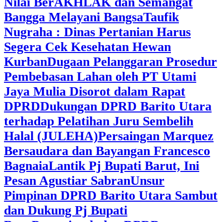
Nilai BerAKHLAK dan Semangat
Bangga Melayani Bangsa
Taufik
Nugraha : Dinas Pertanian Harus
Segera Cek Kesehatan Hewan
Kurban
Dugaan Pelanggaran Prosedur
Pembebasan Lahan oleh PT Utami
Jaya Mulia Disorot dalam Rapat
DPRD
Dukungan DPRD Barito Utara
terhadap Pelatihan Juru Sembelih
Halal (JULEHA)
Persaingan Marquez
Bersaudara dan Bayangan Francesco
Bagnaia
Lantik Pj Bupati Barut, Ini
Pesan Agustiar Sabran
Unsur
Pimpinan DPRD Barito Utara Sambut
dan Dukung Pj Bupati