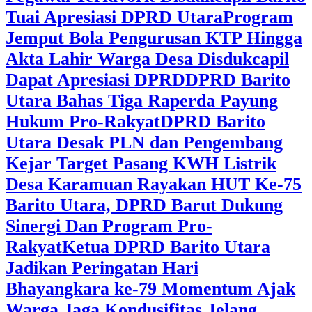
Tuai Apresiasi DPRD Utara
Program
Jemput Bola Pengurusan KTP Hingga
Akta Lahir Warga Desa Disdukcapil
Dapat Apresiasi DPRD
DPRD Barito
Utara Bahas Tiga Raperda Payung
Hukum Pro-Rakyat
DPRD Barito
Utara Desak PLN dan Pengembang
Kejar Target Pasang KWH Listrik
Desa Karamuan
Rayakan HUT Ke-75
Barito Utara, DPRD Barut Dukung
Sinergi Dan Program Pro-
Rakyat
Ketua DPRD Barito Utara
Jadikan Peringatan Hari
Bhayangkara ke-79 Momentum Ajak
Warga Jaga Kondusifitas Jelang