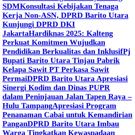
SDM
Konsultasi Kebijakan Tenaga
Kerja Non-ASN, DPRD Barito Utara
Kunjungi DPRD DKI
Jakarta
Hardiknas 2025: Kalteng
Perkuat Komitmen Wujudkan
Pendidikan Berkualitas dan Inklusif
Pj
Bupati Barito Utara Tinjau Pabrik
Kelapa Sawit PT Perkasa Sawit
Permai
DPRD Barito Utara Apresiasi
Sinergi Kodim dan Dinas PUPR
dalam Peninjauan Jalan Tapen Raya –
Hulu Tampang
Apresiasi Program
Penanaman Cabai untuk Kemandirian
Pangan
DPRD Barito Utara Imbau
Warga Tingkatkan Kewaspadaan