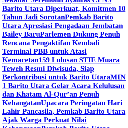
Barito Utara Diperkuat, Komitmen 10
Tahun Jadi Sorotan
Pemkab Barito
Utara Apresiasi Pengadaan Jembatan
Bailey Baru
Parlemen Dukung Penuh
Rencana Pengaktifan Kembali
Terminal PBB untuk Atasi
Kemacetan
159 Lulusan STIE Muara
Teweh Resmi Diwisuda, Siap
Berkontribusi untuk Barito Utara
MIN
1 Barito Utara Gelar Acara Kelulusan
dan Khatam Al-Qur’an Penuh
Kehangatan
Upacara Peringatan Hari
Lahir Pancasila, Pemkab Barito Utara
Ajak Warga Perkuat Nilai