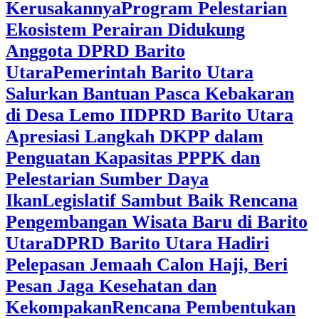
Kerusakannya
Program Pelestarian
Ekosistem Perairan Didukung
Anggota DPRD Barito
Utara
Pemerintah Barito Utara
Salurkan Bantuan Pasca Kebakaran
di Desa Lemo II
DPRD Barito Utara
Apresiasi Langkah DKPP dalam
Penguatan Kapasitas PPPK dan
Pelestarian Sumber Daya
Ikan
Legislatif Sambut Baik Rencana
Pengembangan Wisata Baru di Barito
Utara
DPRD Barito Utara Hadiri
Pelepasan Jemaah Calon Haji, Beri
Pesan Jaga Kesehatan dan
Kekompakan
Rencana Pembentukan