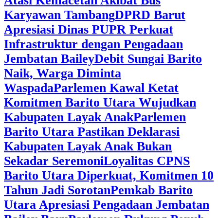
Atasi Kemacetan Akibat Bus
Karyawan Tambang
DPRD Barut
Apresiasi Dinas PUPR Perkuat
Infrastruktur dengan Pengadaan
Jembatan Bailey
Debit Sungai Barito
Naik, Warga Diminta
Waspada
Parlemen Kawal Ketat
Komitmen Barito Utara Wujudkan
Kabupaten Layak Anak
Parlemen
Barito Utara Pastikan Deklarasi
Kabupaten Layak Anak Bukan
Sekadar Seremoni
Loyalitas CPNS
Barito Utara Diperkuat, Komitmen 10
Tahun Jadi Sorotan
Pemkab Barito
Utara Apresiasi Pengadaan Jembatan