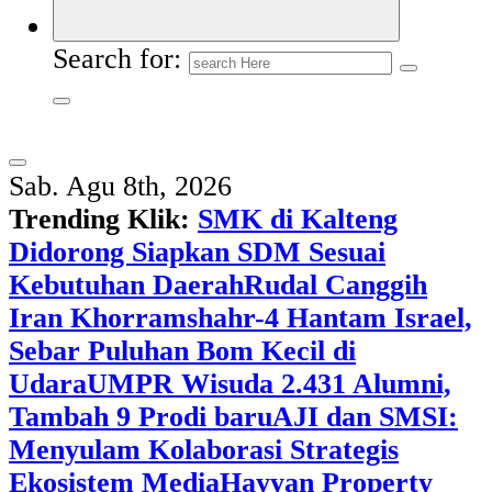
Search for:
Sab. Agu 8th, 2026
Trending Klik:
SMK di Kalteng
Didorong Siapkan SDM Sesuai
Kebutuhan Daerah
Rudal Canggih
Iran Khorramshahr-4 Hantam Israel,
Sebar Puluhan Bom Kecil di
Udara
UMPR Wisuda 2.431 Alumni,
Tambah 9 Prodi baru
AJI dan SMSI:
Menyulam Kolaborasi Strategis
Ekosistem Media
Hayyan Property