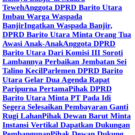
Teweh
Anggota DPRD Barito Utara
Imbau Warga Waspada
Banjir
Ingatkan Waspada Banjir,
DPRD Barito Utara Minta Orang Tua
Awasi Anak-Anak
Anggota DPRD
Barito Utara Dari Komisi III Soroti
Lambannya Perbaikan Jembatan Sei
Talino Kecil
Parlemen DPRD Barito
Utara Gelar Dua Agenda Rapat
Paripurna Pertama
Pihak DPRD
Barito Utara Minta PT Pada Idi
Segera Selesaikan Pembayaran Ganti
Rugi Lahan
Pihak Dewan Barut Minta
Instansi Vertikal Dapatkan Dukungan
Pembangunan
Pihak Dewan Dukung