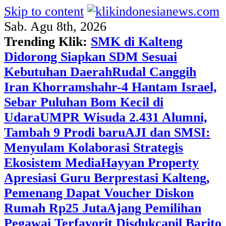
Skip to content
Sab. Agu 8th, 2026
Trending Klik:
SMK di Kalteng
Didorong Siapkan SDM Sesuai
Kebutuhan Daerah
Rudal Canggih
Iran Khorramshahr-4 Hantam Israel,
Sebar Puluhan Bom Kecil di
Udara
UMPR Wisuda 2.431 Alumni,
Tambah 9 Prodi baru
AJI dan SMSI:
Menyulam Kolaborasi Strategis
Ekosistem Media
Hayyan Property
Apresiasi Guru Berprestasi Kalteng,
Pemenang Dapat Voucher Diskon
Rumah Rp25 Juta
Ajang Pemilihan
Pegawai Terfavorit Disdukcapil Barito