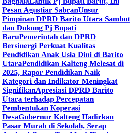
Bagnaia
Lantik Pj Bupati Barut, Ini
Pesan Agustiar Sabran
Unsur
Pimpinan DPRD Barito Utara Sambut
dan Dukung Pj Bupati
Baru
Pemerintah dan DPRD
Bersinergi Perkuat Kualitas
Pendidikan Anak Usia Dini di Barito
Utara
‎Pendidikan Kalteng Melesat di
2025, Rapor Pendidikan Naik
Kategori dan Indikator Meningkat
Signifikan
Apresiasi DPRD Barito
Utara terhadap Percepatan
Pembentukan Koperasi
Desa
‎Gubernur Kalteng Hadirkan
Pasar Murah di Sekolah, Serap