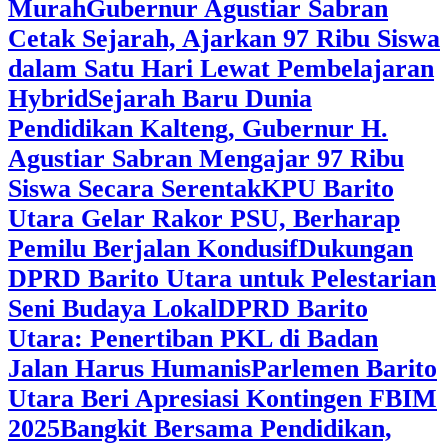
Murah
Gubernur Agustiar Sabran
Cetak Sejarah, Ajarkan 97 Ribu Siswa
dalam Satu Hari Lewat Pembelajaran
Hybrid
Sejarah Baru Dunia
Pendidikan Kalteng, Gubernur H.
Agustiar Sabran Mengajar 97 Ribu
Siswa Secara Serentak
KPU Barito
Utara Gelar Rakor PSU, Berharap
Pemilu Berjalan Kondusif
Dukungan
DPRD Barito Utara untuk Pelestarian
Seni Budaya Lokal
DPRD Barito
Utara: Penertiban PKL di Badan
Jalan Harus Humanis
Parlemen Barito
Utara Beri Apresiasi Kontingen FBIM
2025
‎Bangkit Bersama Pendidikan,