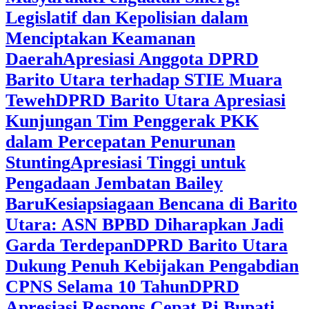
Legislatif dan Kepolisian dalam
Menciptakan Keamanan
Daerah
Apresiasi Anggota DPRD
Barito Utara terhadap STIE Muara
Teweh
DPRD Barito Utara Apresiasi
Kunjungan Tim Penggerak PKK
dalam Percepatan Penurunan
Stunting
Apresiasi Tinggi untuk
Pengadaan Jembatan Bailey
Baru
Kesiapsiagaan Bencana di Barito
Utara: ASN BPBD Diharapkan Jadi
Garda Terdepan
DPRD Barito Utara
Dukung Penuh Kebijakan Pengabdian
CPNS Selama 10 Tahun
DPRD
Apresiasi Respons Cepat Pj Bupati