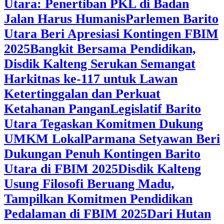
Utara: Penertiban PKL di Badan
Jalan Harus Humanis
Parlemen Barito
Utara Beri Apresiasi Kontingen FBIM
2025
‎Bangkit Bersama Pendidikan,
Disdik Kalteng Serukan Semangat
Harkitnas ke-117 untuk Lawan
Ketertinggalan dan Perkuat
Ketahanan Pangan
Legislatif Barito
Utara Tegaskan Komitmen Dukung
UMKM Lokal
Parmana Setyawan Beri
Dukungan Penuh Kontingen Barito
Utara di FBIM 2025
Disdik Kalteng
Usung Filosofi Beruang Madu,
Tampilkan Komitmen Pendidikan
Pedalaman di FBIM 2025
‎Dari Hutan