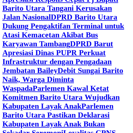
Barito Utara Tangani Kerusakan
Jalan Nasional
DPRD Barito Utara
Dukung Pengaktifan Terminal untuk
Atasi Kemacetan Akibat Bus
Karyawan Tambang
DPRD Barut
Apresiasi Dinas PUPR Perkuat
Infrastruktur dengan Pengadaan
Jembatan Bailey
Debit Sungai Barito
Naik, Warga Diminta
Waspada
Parlemen Kawal Ketat
Komitmen Barito Utara Wujudkan
Kabupaten Layak Anak
Parlemen
Barito Utara Pastikan Deklarasi
Kabupaten Layak Anak Bukan
Sekadar Seremoni
Loyalitas CPNS