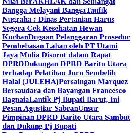
Nilai BerAKHLAK dan Semangat
Bangga Melayani Bangsa
Taufik
Nugraha : Dinas Pertanian Harus
Segera Cek Kesehatan Hewan
Kurban
Dugaan Pelanggaran Prosedur
Pembebasan Lahan oleh PT Utami
Jaya Mulia Disorot dalam Rapat
DPRD
Dukungan DPRD Barito Utara
terhadap Pelatihan Juru Sembelih
Halal (JULEHA)
Persaingan Marquez
Bersaudara dan Bayangan Francesco
Bagnaia
Lantik Pj Bupati Barut, Ini
Pesan Agustiar Sabran
Unsur
Pimpinan DPRD Barito Utara Sambut
dan Dukung Pj Bupati