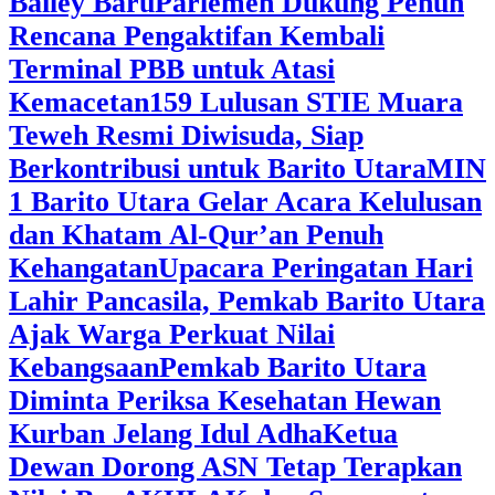
Bailey Baru
Parlemen Dukung Penuh
Rencana Pengaktifan Kembali
Terminal PBB untuk Atasi
Kemacetan
159 Lulusan STIE Muara
Teweh Resmi Diwisuda, Siap
Berkontribusi untuk Barito Utara
MIN
1 Barito Utara Gelar Acara Kelulusan
dan Khatam Al-Qur’an Penuh
Kehangatan
Upacara Peringatan Hari
Lahir Pancasila, Pemkab Barito Utara
Ajak Warga Perkuat Nilai
Kebangsaan
Pemkab Barito Utara
Diminta Periksa Kesehatan Hewan
Kurban Jelang Idul Adha
Ketua
Dewan Dorong ASN Tetap Terapkan