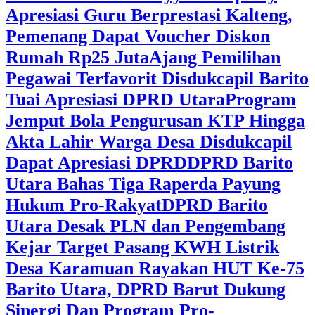
Apresiasi Guru Berprestasi Kalteng,
Pemenang Dapat Voucher Diskon
Rumah Rp25 Juta
Ajang Pemilihan
Pegawai Terfavorit Disdukcapil Barito
Tuai Apresiasi DPRD Utara
Program
Jemput Bola Pengurusan KTP Hingga
Akta Lahir Warga Desa Disdukcapil
Dapat Apresiasi DPRD
DPRD Barito
Utara Bahas Tiga Raperda Payung
Hukum Pro-Rakyat
DPRD Barito
Utara Desak PLN dan Pengembang
Kejar Target Pasang KWH Listrik
Desa Karamuan
Rayakan HUT Ke-75
Barito Utara, DPRD Barut Dukung
Sinergi Dan Program Pro-