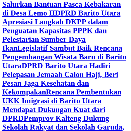
Salurkan Bantuan Pasca Kebakaran
di Desa Lemo II
DPRD Barito Utara
Apresiasi Langkah DKPP dalam
Penguatan Kapasitas PPPK dan
Pelestarian Sumber Daya
Ikan
Legislatif Sambut Baik Rencana
Pengembangan Wisata Baru di Barito
Utara
DPRD Barito Utara Hadiri
Pelepasan Jemaah Calon Haji, Beri
Pesan Jaga Kesehatan dan
Kekompakan
Rencana Pembentukan
UKK Imigrasi di Barito Utara
Mendapat Dukungan Kuat dari
DPRD
‎Pemprov Kalteng Dukung
Sekolah Rakyat dan Sekolah Garuda,