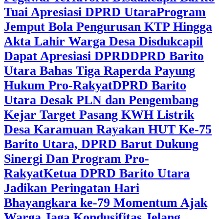
Tuai Apresiasi DPRD Utara
Program
Jemput Bola Pengurusan KTP Hingga
Akta Lahir Warga Desa Disdukcapil
Dapat Apresiasi DPRD
DPRD Barito
Utara Bahas Tiga Raperda Payung
Hukum Pro-Rakyat
DPRD Barito
Utara Desak PLN dan Pengembang
Kejar Target Pasang KWH Listrik
Desa Karamuan
Rayakan HUT Ke-75
Barito Utara, DPRD Barut Dukung
Sinergi Dan Program Pro-
Rakyat
Ketua DPRD Barito Utara
Jadikan Peringatan Hari
Bhayangkara ke-79 Momentum Ajak
Warga Jaga Kondusifitas Jelang