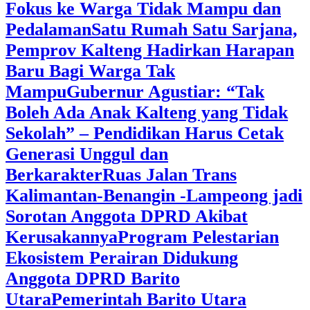
Fokus ke Warga Tidak Mampu dan
Pedalaman
‎Satu Rumah Satu Sarjana,
Pemprov Kalteng Hadirkan Harapan
Baru Bagi Warga Tak
Mampu
‎Gubernur Agustiar: “Tak
Boleh Ada Anak Kalteng yang Tidak
Sekolah” – Pendidikan Harus Cetak
Generasi Unggul dan
Berkarakter
Ruas Jalan Trans
Kalimantan-Benangin -Lampeong jadi
Sorotan Anggota DPRD Akibat
Kerusakannya
Program Pelestarian
Ekosistem Perairan Didukung
Anggota DPRD Barito
Utara
Pemerintah Barito Utara