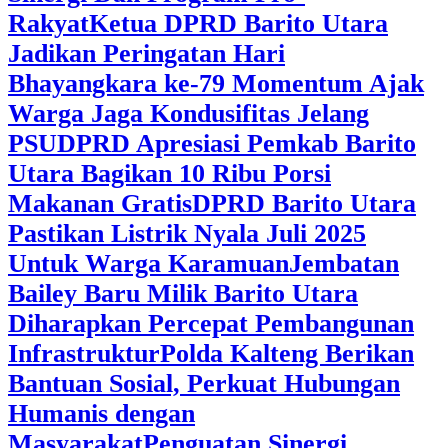
Rakyat
Ketua DPRD Barito Utara
Jadikan Peringatan Hari
Bhayangkara ke-79 Momentum Ajak
Warga Jaga Kondusifitas Jelang
PSU
DPRD Apresiasi Pemkab Barito
Utara Bagikan 10 Ribu Porsi
Makanan Gratis
DPRD Barito Utara
Pastikan Listrik Nyala Juli 2025
Untuk Warga Karamuan
Jembatan
Bailey Baru Milik Barito Utara
Diharapkan Percepat Pembangunan
Infrastruktur
Polda Kalteng Berikan
Bantuan Sosial, Perkuat Hubungan
Humanis dengan
Masyarakat
Penguatan Sinergi