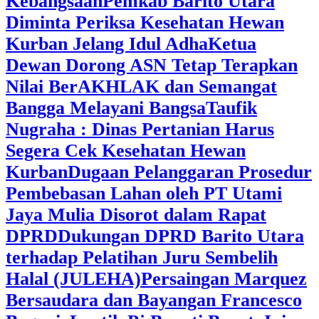
Kebangsaan
Pemkab Barito Utara
Diminta Periksa Kesehatan Hewan
Kurban Jelang Idul Adha
Ketua
Dewan Dorong ASN Tetap Terapkan
Nilai BerAKHLAK dan Semangat
Bangga Melayani Bangsa
Taufik
Nugraha : Dinas Pertanian Harus
Segera Cek Kesehatan Hewan
Kurban
Dugaan Pelanggaran Prosedur
Pembebasan Lahan oleh PT Utami
Jaya Mulia Disorot dalam Rapat
DPRD
Dukungan DPRD Barito Utara
terhadap Pelatihan Juru Sembelih
Halal (JULEHA)
Persaingan Marquez
Bersaudara dan Bayangan Francesco