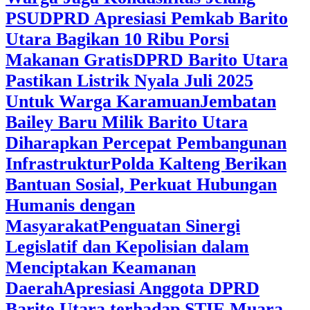
PSU
DPRD Apresiasi Pemkab Barito
Utara Bagikan 10 Ribu Porsi
Makanan Gratis
DPRD Barito Utara
Pastikan Listrik Nyala Juli 2025
Untuk Warga Karamuan
Jembatan
Bailey Baru Milik Barito Utara
Diharapkan Percepat Pembangunan
Infrastruktur
Polda Kalteng Berikan
Bantuan Sosial, Perkuat Hubungan
Humanis dengan
Masyarakat
Penguatan Sinergi
Legislatif dan Kepolisian dalam
Menciptakan Keamanan
Daerah
Apresiasi Anggota DPRD
Barito Utara terhadap STIE Muara