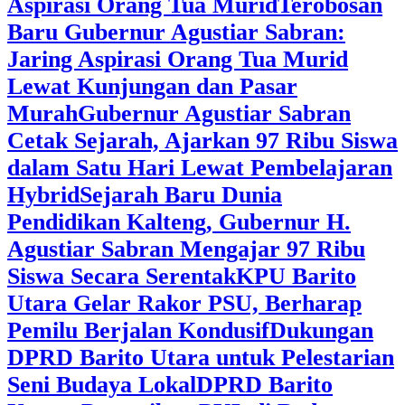
Aspirasi Orang Tua Murid
‎Terobosan
Baru Gubernur Agustiar Sabran:
Jaring Aspirasi Orang Tua Murid
Lewat Kunjungan dan Pasar
Murah
Gubernur Agustiar Sabran
Cetak Sejarah, Ajarkan 97 Ribu Siswa
dalam Satu Hari Lewat Pembelajaran
Hybrid
Sejarah Baru Dunia
Pendidikan Kalteng, Gubernur H.
Agustiar Sabran Mengajar 97 Ribu
Siswa Secara Serentak
KPU Barito
Utara Gelar Rakor PSU, Berharap
Pemilu Berjalan Kondusif
Dukungan
DPRD Barito Utara untuk Pelestarian
Seni Budaya Lokal
DPRD Barito