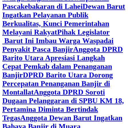
Pascakebakaran di Lahei
Dewan Barut
Ingatkan Pelayanan Publik
Berkualitas, Kunci Pemerintahan
Melayani Rakyat
Pihak Legislator
Barut Ini Imbau Warga Waspadai
Penyakit Pasca Banjir
Anggota DPRD
Barito Utara Apresiasi Langkah
Cepat Pemkab dalam Penanganan
Banjir
DPRD Barito Utara Dorong
Percepatan Penanganan Banjir di
Montallat
Anggota DPRD Soroti
Dugaan Pelanggaran di SPBU KM 18,
Pertamina Diminta Bertindak
Tegas
Anggota Dewan Barut Ingatkan
Bahaya Banjir di Muara