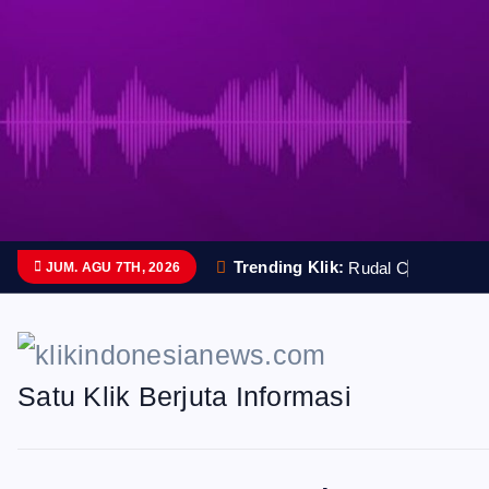
S
k
i
p
t
o
Trending Klik:
R
u
d
a
l
C
a
n
g
g
i
h
JUM. AGU 7TH, 2026
c
o
n
Satu Klik Berjuta Informasi
t
e