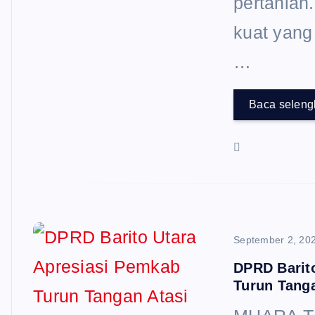
pertanian. 
kuat yang
…
Baca selen
September 2, 20
DPRD Barit
Turun Tanga