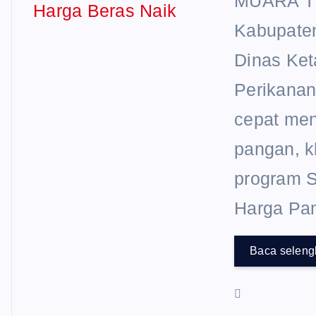
MUARA T
Kabupaten
Dinas Ke
Perikanan
cepat men
pangan, k
program S
Harga Pa
Baca selen