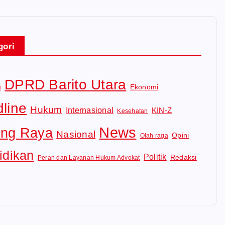
gori
DPRD Barito Utara
a
Ekonomi
line
Hukum
Internasional
KIN-Z
Kesehatan
News
ng Raya
Nasional
Opini
Olah raga
idikan
Politik
Redaksi
Peran dan Layanan Hukum Advokat