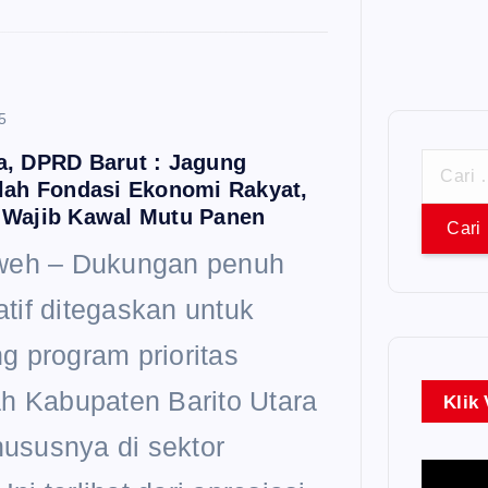
5
a, DPRD Barut : Jagung
C
lah Fondasi Ekonomi Rakyat,
a
 Wajib Kawal Mutu Panen
r
weh – Dukungan penuh
i
latif ditegaskan untuk
u
 program prioritas
n
h Kabupaten Barito Utara
Klik
t
hususnya di sektor
P