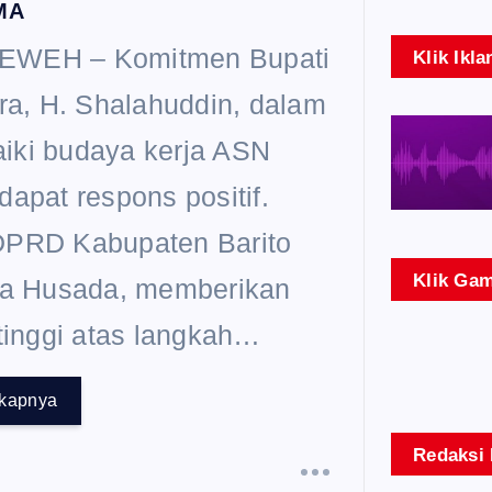
MA
WEH – Komitmen Bupati
Klik Ikla
ara, H. Shalahuddin, dalam
iki budaya kerja ASN
dapat respons positif.
DPRD Kabupaten Barito
Klik Gam
na Husada, memberikan
 tinggi atas langkah…
gkapnya
Redaksi 