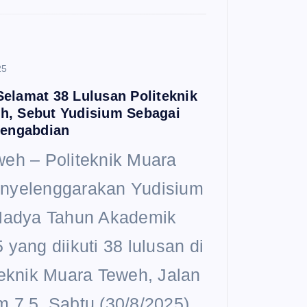
25
elamat 38 Lulusan Politeknik
h, Sebut Yudisium Sebagai
Pengabdian
eh – Politeknik Muara
nyelenggarakan Yudisium
Madya Tahun Akademik
yang diikuti 38 lulusan di
teknik Muara Teweh, Jalan
 7,5, Sabtu (30/8/2025).