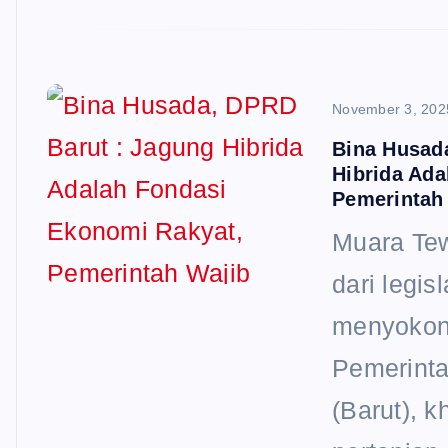
November 3, 202
Bina Husad
Hibrida Ada
Pemerintah
Muara Te
dari legis
menyokong
Pemerinta
(Barut), k