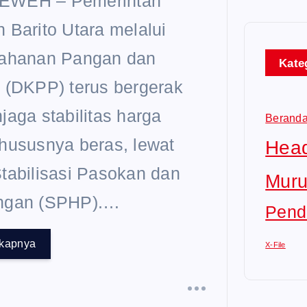
EWEH – Pemerintah
o
 Barito Utara melalui
tahanan Pangan dan
Kate
 (DKPP) terus bergerak
jaga stabilitas harga
Berand
hususnya beras, lewat
Head
tabilisasi Pasokan dan
Muru
ngan (SPHP).…
Pend
gkapnya
X-File