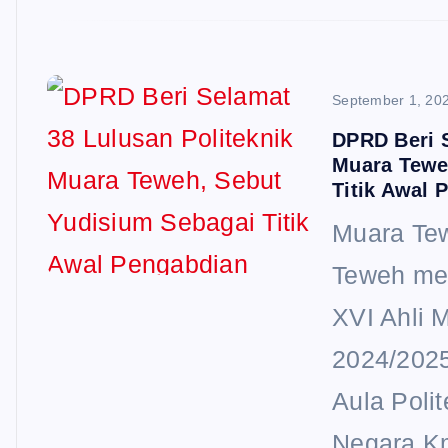
September 1, 20
DPRD Beri S
Muara Tewe
Titik Awal 
Muara Tew
Teweh me
XVI Ahli 
2024/2025 
Aula Poli
Negara Km