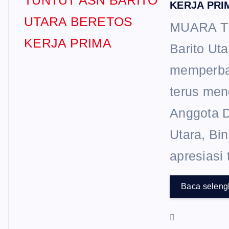
KERJA PRI
MUARA TE
Barito Ut
memperba
terus men
Anggota 
Utara, Bi
apresiasi
Baca selen