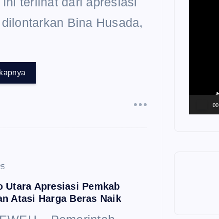
u
Ini terlihat dari apresiasi
e
k
 dilontarkan Bina Husada,
m
:
u
gkapnya
t
a
00
r
V
i
25
d
o Utara Apresiasi Pemkab
n Atasi Harga Beras Naik
e