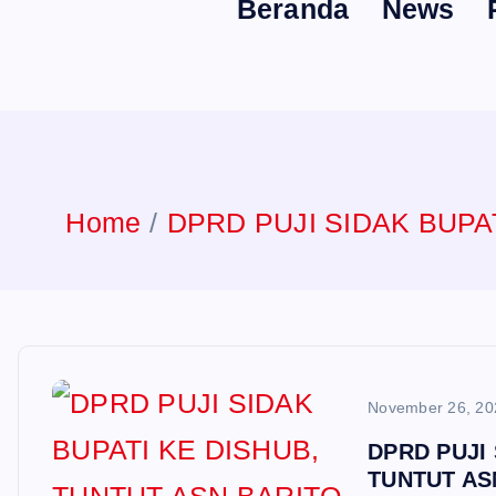
Beranda
News
n
t
Home
DPRD PUJI SIDAK BUPA
November 26, 20
DPRD PUJI 
TUNTUT AS