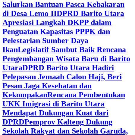
Salurkan Bantuan Pasca Kebakaran
di Desa Lemo II
DPRD Barito Utara
Apresiasi Langkah DKPP dalam
Penguatan Kapasitas PPPK dan
Pelestarian Sumber Daya
Ikan
Legislatif Sambut Baik Rencana
Pengembangan Wisata Baru di Barito
Utara
DPRD Barito Utara Hadiri
Pelepasan Jemaah Calon Haji, Beri
Pesan Jaga Kesehatan dan
Kekompakan
Rencana Pembentukan
UKK Imigrasi di Barito Utara
Mendapat Dukungan Kuat dari
DPRD
‎Pemprov Kalteng Dukung
Sekolah Rakyat dan Sekolah Garuda,