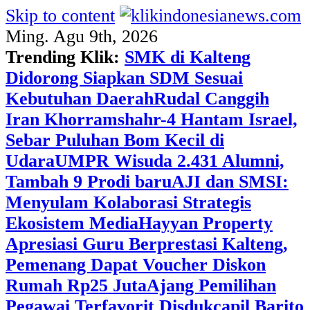
Skip to content
Ming. Agu 9th, 2026
Trending Klik:
SMK di Kalteng
Didorong Siapkan SDM Sesuai
Kebutuhan Daerah
Rudal Canggih
Iran Khorramshahr-4 Hantam Israel,
Sebar Puluhan Bom Kecil di
Udara
UMPR Wisuda 2.431 Alumni,
Tambah 9 Prodi baru
AJI dan SMSI:
Menyulam Kolaborasi Strategis
Ekosistem Media
Hayyan Property
Apresiasi Guru Berprestasi Kalteng,
Pemenang Dapat Voucher Diskon
Rumah Rp25 Juta
Ajang Pemilihan
Pegawai Terfavorit Disdukcapil Barito