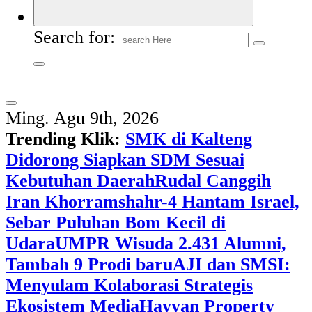
Search for:
Ming. Agu 9th, 2026
Trending Klik:
SMK di Kalteng
Didorong Siapkan SDM Sesuai
Kebutuhan Daerah
Rudal Canggih
Iran Khorramshahr-4 Hantam Israel,
Sebar Puluhan Bom Kecil di
Udara
UMPR Wisuda 2.431 Alumni,
Tambah 9 Prodi baru
AJI dan SMSI:
Menyulam Kolaborasi Strategis
Ekosistem Media
Hayyan Property