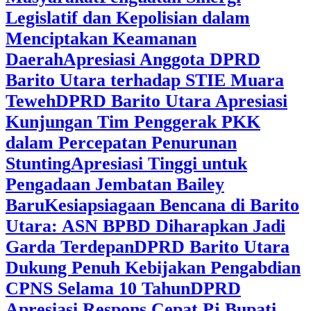
Legislatif dan Kepolisian dalam
Menciptakan Keamanan
Daerah
Apresiasi Anggota DPRD
Barito Utara terhadap STIE Muara
Teweh
DPRD Barito Utara Apresiasi
Kunjungan Tim Penggerak PKK
dalam Percepatan Penurunan
Stunting
Apresiasi Tinggi untuk
Pengadaan Jembatan Bailey
Baru
Kesiapsiagaan Bencana di Barito
Utara: ASN BPBD Diharapkan Jadi
Garda Terdepan
DPRD Barito Utara
Dukung Penuh Kebijakan Pengabdian
CPNS Selama 10 Tahun
DPRD
Apresiasi Respons Cepat Pj Bupati