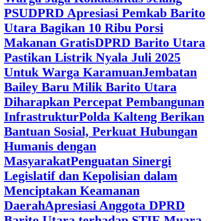
PSU
DPRD Apresiasi Pemkab Barito
Utara Bagikan 10 Ribu Porsi
Makanan Gratis
DPRD Barito Utara
Pastikan Listrik Nyala Juli 2025
Untuk Warga Karamuan
Jembatan
Bailey Baru Milik Barito Utara
Diharapkan Percepat Pembangunan
Infrastruktur
Polda Kalteng Berikan
Bantuan Sosial, Perkuat Hubungan
Humanis dengan
Masyarakat
Penguatan Sinergi
Legislatif dan Kepolisian dalam
Menciptakan Keamanan
Daerah
Apresiasi Anggota DPRD
Barito Utara terhadap STIE Muara