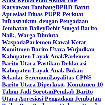
Atasi Kemacetan Akibat Bus
Karyawan Tambang
DPRD Barut
Apresiasi Dinas PUPR Perkuat
Infrastruktur dengan Pengadaan
Jembatan Bailey
Debit Sungai Barito
Naik, Warga Diminta
Waspada
Parlemen Kawal Ketat
Komitmen Barito Utara Wujudkan
Kabupaten Layak Anak
Parlemen
Barito Utara Pastikan Deklarasi
Kabupaten Layak Anak Bukan
Sekadar Seremoni
Loyalitas CPNS
Barito Utara Diperkuat, Komitmen 10
Tahun Jadi Sorotan
Pemkab Barito
Utara Apresiasi Pengadaan Jembatan