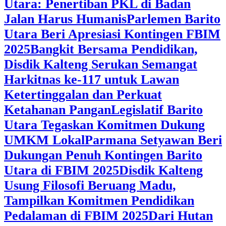
Utara: Penertiban PKL di Badan
Jalan Harus Humanis
Parlemen Barito
Utara Beri Apresiasi Kontingen FBIM
2025
‎Bangkit Bersama Pendidikan,
Disdik Kalteng Serukan Semangat
Harkitnas ke-117 untuk Lawan
Ketertinggalan dan Perkuat
Ketahanan Pangan
Legislatif Barito
Utara Tegaskan Komitmen Dukung
UMKM Lokal
Parmana Setyawan Beri
Dukungan Penuh Kontingen Barito
Utara di FBIM 2025
Disdik Kalteng
Usung Filosofi Beruang Madu,
Tampilkan Komitmen Pendidikan
Pedalaman di FBIM 2025
‎Dari Hutan