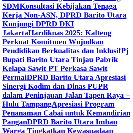
SDM
Konsultasi Kebijakan Tenaga
Kerja Non-ASN, DPRD Barito Utara
Kunjungi DPRD DKI
Jakarta
Hardiknas 2025: Kalteng
Perkuat Komitmen Wujudkan
Pendidikan Berkualitas dan Inklusif
Pj
Bupati Barito Utara Tinjau Pabrik
Kelapa Sawit PT Perkasa Sawit
Permai
DPRD Barito Utara Apresiasi
Sinergi Kodim dan Dinas PUPR
dalam Peninjauan Jalan Tapen Raya –
Hulu Tampang
Apresiasi Program
Penanaman Cabai untuk Kemandirian
Pangan
DPRD Barito Utara Imbau
Warga Tingkatkan Kewaspadaan