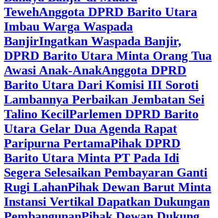
Teweh
Anggota DPRD Barito Utara
Imbau Warga Waspada
Banjir
Ingatkan Waspada Banjir,
DPRD Barito Utara Minta Orang Tua
Awasi Anak-Anak
Anggota DPRD
Barito Utara Dari Komisi III Soroti
Lambannya Perbaikan Jembatan Sei
Talino Kecil
Parlemen DPRD Barito
Utara Gelar Dua Agenda Rapat
Paripurna Pertama
Pihak DPRD
Barito Utara Minta PT Pada Idi
Segera Selesaikan Pembayaran Ganti
Rugi Lahan
Pihak Dewan Barut Minta
Instansi Vertikal Dapatkan Dukungan
Pembangunan
Pihak Dewan Dukung