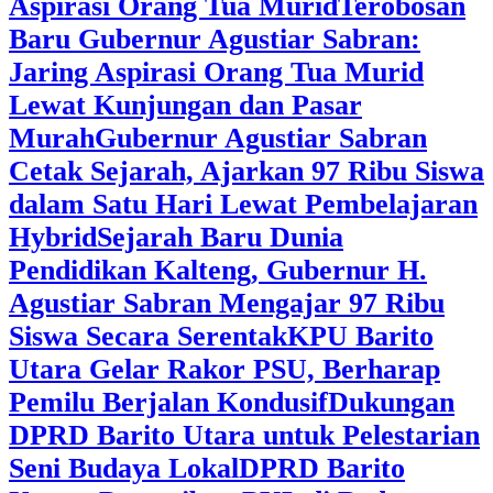
Aspirasi Orang Tua Murid
‎Terobosan
Baru Gubernur Agustiar Sabran:
Jaring Aspirasi Orang Tua Murid
Lewat Kunjungan dan Pasar
Murah
Gubernur Agustiar Sabran
Cetak Sejarah, Ajarkan 97 Ribu Siswa
dalam Satu Hari Lewat Pembelajaran
Hybrid
Sejarah Baru Dunia
Pendidikan Kalteng, Gubernur H.
Agustiar Sabran Mengajar 97 Ribu
Siswa Secara Serentak
KPU Barito
Utara Gelar Rakor PSU, Berharap
Pemilu Berjalan Kondusif
Dukungan
DPRD Barito Utara untuk Pelestarian
Seni Budaya Lokal
DPRD Barito