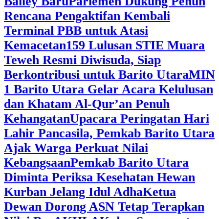
Bailey Baru
Parlemen Dukung Penuh
Rencana Pengaktifan Kembali
Terminal PBB untuk Atasi
Kemacetan
159 Lulusan STIE Muara
Teweh Resmi Diwisuda, Siap
Berkontribusi untuk Barito Utara
MIN
1 Barito Utara Gelar Acara Kelulusan
dan Khatam Al-Qur’an Penuh
Kehangatan
Upacara Peringatan Hari
Lahir Pancasila, Pemkab Barito Utara
Ajak Warga Perkuat Nilai
Kebangsaan
Pemkab Barito Utara
Diminta Periksa Kesehatan Hewan
Kurban Jelang Idul Adha
Ketua
Dewan Dorong ASN Tetap Terapkan