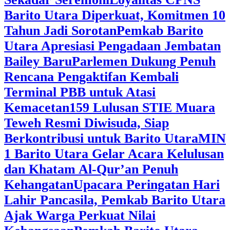
Barito Utara Diperkuat, Komitmen 10
Tahun Jadi Sorotan
Pemkab Barito
Utara Apresiasi Pengadaan Jembatan
Bailey Baru
Parlemen Dukung Penuh
Rencana Pengaktifan Kembali
Terminal PBB untuk Atasi
Kemacetan
159 Lulusan STIE Muara
Teweh Resmi Diwisuda, Siap
Berkontribusi untuk Barito Utara
MIN
1 Barito Utara Gelar Acara Kelulusan
dan Khatam Al-Qur’an Penuh
Kehangatan
Upacara Peringatan Hari
Lahir Pancasila, Pemkab Barito Utara
Ajak Warga Perkuat Nilai