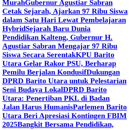
Murah
Gubernur Agustiar Sabran
Cetak Sejarah, Ajarkan 97 Ribu Siswa
dalam Satu Hari Lewat Pembelajaran
Hybrid
Sejarah Baru Dunia
Pendidikan Kalteng, Gubernur H.
Agustiar Sabran Mengajar 97 Ribu
Siswa Secara Serentak
KPU Barito
Utara Gelar Rakor PSU, Berharap
Pemilu Berjalan Kondusif
Dukungan
DPRD Barito Utara untuk Pelestarian
Seni Budaya Lokal
DPRD Barito
Utara: Penertiban PKL di Badan
Jalan Harus Humanis
Parlemen Barito
Utara Beri Apresiasi Kontingen FBIM
2025
‎Bangkit Bersama Pendidikan,