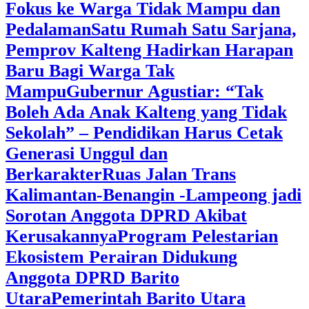
Fokus ke Warga Tidak Mampu dan
Pedalaman
‎Satu Rumah Satu Sarjana,
Pemprov Kalteng Hadirkan Harapan
Baru Bagi Warga Tak
Mampu
‎Gubernur Agustiar: “Tak
Boleh Ada Anak Kalteng yang Tidak
Sekolah” – Pendidikan Harus Cetak
Generasi Unggul dan
Berkarakter
Ruas Jalan Trans
Kalimantan-Benangin -Lampeong jadi
Sorotan Anggota DPRD Akibat
Kerusakannya
Program Pelestarian
Ekosistem Perairan Didukung
Anggota DPRD Barito
Utara
Pemerintah Barito Utara