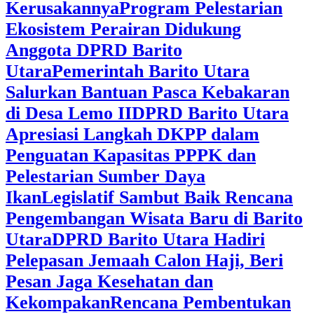
Kerusakannya
Program Pelestarian
Ekosistem Perairan Didukung
Anggota DPRD Barito
Utara
Pemerintah Barito Utara
Salurkan Bantuan Pasca Kebakaran
di Desa Lemo II
DPRD Barito Utara
Apresiasi Langkah DKPP dalam
Penguatan Kapasitas PPPK dan
Pelestarian Sumber Daya
Ikan
Legislatif Sambut Baik Rencana
Pengembangan Wisata Baru di Barito
Utara
DPRD Barito Utara Hadiri
Pelepasan Jemaah Calon Haji, Beri
Pesan Jaga Kesehatan dan
Kekompakan
Rencana Pembentukan