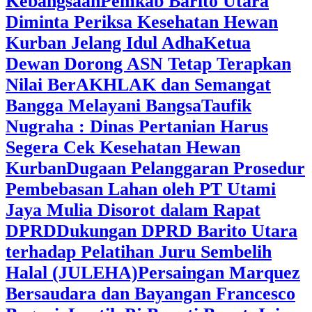
Kebangsaan
Pemkab Barito Utara
Diminta Periksa Kesehatan Hewan
Kurban Jelang Idul Adha
Ketua
Dewan Dorong ASN Tetap Terapkan
Nilai BerAKHLAK dan Semangat
Bangga Melayani Bangsa
Taufik
Nugraha : Dinas Pertanian Harus
Segera Cek Kesehatan Hewan
Kurban
Dugaan Pelanggaran Prosedur
Pembebasan Lahan oleh PT Utami
Jaya Mulia Disorot dalam Rapat
DPRD
Dukungan DPRD Barito Utara
terhadap Pelatihan Juru Sembelih
Halal (JULEHA)
Persaingan Marquez
Bersaudara dan Bayangan Francesco