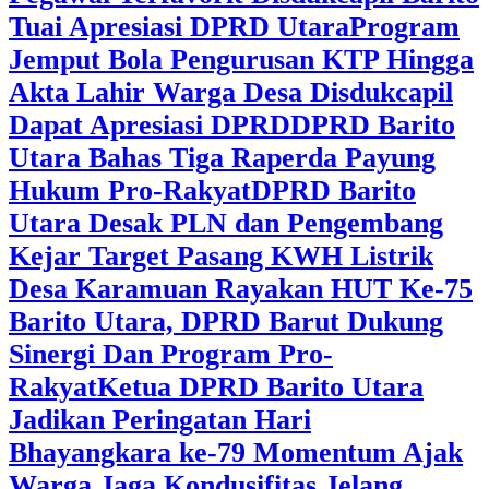
Tuai Apresiasi DPRD Utara
Program
Jemput Bola Pengurusan KTP Hingga
Akta Lahir Warga Desa Disdukcapil
Dapat Apresiasi DPRD
DPRD Barito
Utara Bahas Tiga Raperda Payung
Hukum Pro-Rakyat
DPRD Barito
Utara Desak PLN dan Pengembang
Kejar Target Pasang KWH Listrik
Desa Karamuan
Rayakan HUT Ke-75
Barito Utara, DPRD Barut Dukung
Sinergi Dan Program Pro-
Rakyat
Ketua DPRD Barito Utara
Jadikan Peringatan Hari
Bhayangkara ke-79 Momentum Ajak
Warga Jaga Kondusifitas Jelang