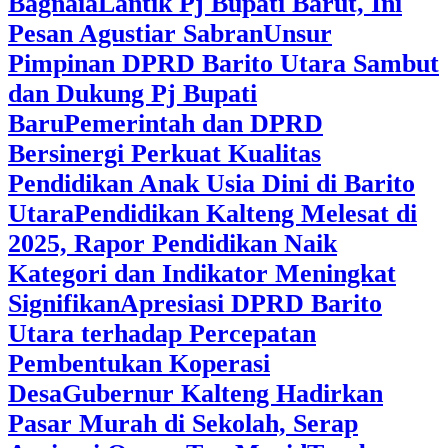
Bagnaia
Lantik Pj Bupati Barut, Ini
Pesan Agustiar Sabran
Unsur
Pimpinan DPRD Barito Utara Sambut
dan Dukung Pj Bupati
Baru
Pemerintah dan DPRD
Bersinergi Perkuat Kualitas
Pendidikan Anak Usia Dini di Barito
Utara
‎Pendidikan Kalteng Melesat di
2025, Rapor Pendidikan Naik
Kategori dan Indikator Meningkat
Signifikan
Apresiasi DPRD Barito
Utara terhadap Percepatan
Pembentukan Koperasi
Desa
‎Gubernur Kalteng Hadirkan
Pasar Murah di Sekolah, Serap