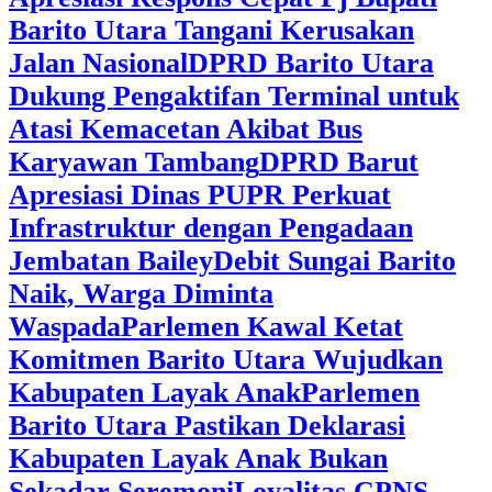
Barito Utara Tangani Kerusakan
Jalan Nasional
DPRD Barito Utara
Dukung Pengaktifan Terminal untuk
Atasi Kemacetan Akibat Bus
Karyawan Tambang
DPRD Barut
Apresiasi Dinas PUPR Perkuat
Infrastruktur dengan Pengadaan
Jembatan Bailey
Debit Sungai Barito
Naik, Warga Diminta
Waspada
Parlemen Kawal Ketat
Komitmen Barito Utara Wujudkan
Kabupaten Layak Anak
Parlemen
Barito Utara Pastikan Deklarasi
Kabupaten Layak Anak Bukan
Sekadar Seremoni
Loyalitas CPNS