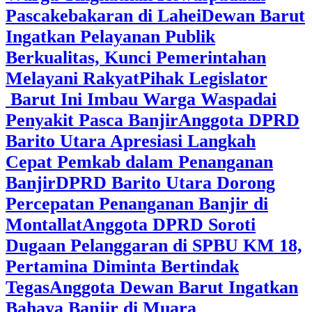
Pascakebakaran di Lahei
Dewan Barut
Ingatkan Pelayanan Publik
Berkualitas, Kunci Pemerintahan
Melayani Rakyat
Pihak Legislator
Barut Ini Imbau Warga Waspadai
Penyakit Pasca Banjir
Anggota DPRD
Barito Utara Apresiasi Langkah
Cepat Pemkab dalam Penanganan
Banjir
DPRD Barito Utara Dorong
Percepatan Penanganan Banjir di
Montallat
Anggota DPRD Soroti
Dugaan Pelanggaran di SPBU KM 18,
Pertamina Diminta Bertindak
Tegas
Anggota Dewan Barut Ingatkan
Bahaya Banjir di Muara