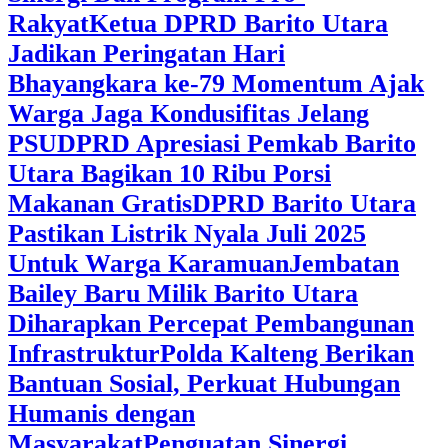
Rakyat
Ketua DPRD Barito Utara
Jadikan Peringatan Hari
Bhayangkara ke-79 Momentum Ajak
Warga Jaga Kondusifitas Jelang
PSU
DPRD Apresiasi Pemkab Barito
Utara Bagikan 10 Ribu Porsi
Makanan Gratis
DPRD Barito Utara
Pastikan Listrik Nyala Juli 2025
Untuk Warga Karamuan
Jembatan
Bailey Baru Milik Barito Utara
Diharapkan Percepat Pembangunan
Infrastruktur
Polda Kalteng Berikan
Bantuan Sosial, Perkuat Hubungan
Humanis dengan
Masyarakat
Penguatan Sinergi