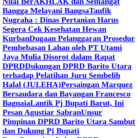
Nilai BerAKHLAK dan Semangat
Bangga Melayani Bangsa
Taufik
Nugraha : Dinas Pertanian Harus
Segera Cek Kesehatan Hewan
Kurban
Dugaan Pelanggaran Prosedur
Pembebasan Lahan oleh PT Utami
Jaya Mulia Disorot dalam Rapat
DPRD
Dukungan DPRD Barito Utara
terhadap Pelatihan Juru Sembelih
Halal (JULEHA)
Persaingan Marquez
Bersaudara dan Bayangan Francesco
Bagnaia
Lantik Pj Bupati Barut, Ini
Pesan Agustiar Sabran
Unsur
Pimpinan DPRD Barito Utara Sambut
dan Dukung Pj Bupati