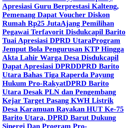
Apresiasi Guru Berprestasi Kalteng,
Pemenang Dapat Voucher Diskon
Rumah Rp25 Juta
Ajang Pemilihan
Pegawai Terfavorit Disdukcapil Barito
Tuai Apresiasi DPRD Utara
Program
Jemput Bola Pengurusan KTP Hingga
Akta Lahir Warga Desa Disdukcapil
Dapat Apresiasi DPRD
DPRD Barito
Utara Bahas Tiga Raperda Payung
Hukum Pro-Rakyat
DPRD Barito
Utara Desak PLN dan Pengembang
Kejar Target Pasang KWH Listrik
Desa Karamuan
Rayakan HUT Ke-75
Barito Utara, DPRD Barut Dukung
Sinergi Dan Program Pro-