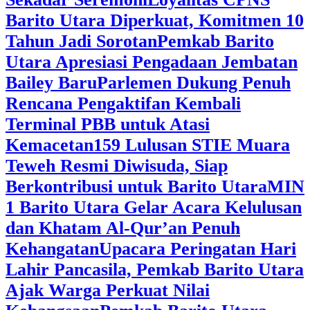
Barito Utara Diperkuat, Komitmen 10
Tahun Jadi Sorotan
Pemkab Barito
Utara Apresiasi Pengadaan Jembatan
Bailey Baru
Parlemen Dukung Penuh
Rencana Pengaktifan Kembali
Terminal PBB untuk Atasi
Kemacetan
159 Lulusan STIE Muara
Teweh Resmi Diwisuda, Siap
Berkontribusi untuk Barito Utara
MIN
1 Barito Utara Gelar Acara Kelulusan
dan Khatam Al-Qur’an Penuh
Kehangatan
Upacara Peringatan Hari
Lahir Pancasila, Pemkab Barito Utara
Ajak Warga Perkuat Nilai