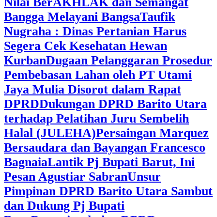
Nilai BerAKHLAK dan Semangat
Bangga Melayani Bangsa
Taufik
Nugraha : Dinas Pertanian Harus
Segera Cek Kesehatan Hewan
Kurban
Dugaan Pelanggaran Prosedur
Pembebasan Lahan oleh PT Utami
Jaya Mulia Disorot dalam Rapat
DPRD
Dukungan DPRD Barito Utara
terhadap Pelatihan Juru Sembelih
Halal (JULEHA)
Persaingan Marquez
Bersaudara dan Bayangan Francesco
Bagnaia
Lantik Pj Bupati Barut, Ini
Pesan Agustiar Sabran
Unsur
Pimpinan DPRD Barito Utara Sambut
dan Dukung Pj Bupati