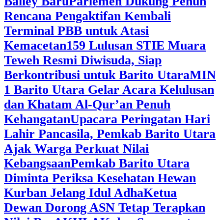
Bailey Baru
Parlemen Dukung Penuh
Rencana Pengaktifan Kembali
Terminal PBB untuk Atasi
Kemacetan
159 Lulusan STIE Muara
Teweh Resmi Diwisuda, Siap
Berkontribusi untuk Barito Utara
MIN
1 Barito Utara Gelar Acara Kelulusan
dan Khatam Al-Qur’an Penuh
Kehangatan
Upacara Peringatan Hari
Lahir Pancasila, Pemkab Barito Utara
Ajak Warga Perkuat Nilai
Kebangsaan
Pemkab Barito Utara
Diminta Periksa Kesehatan Hewan
Kurban Jelang Idul Adha
Ketua
Dewan Dorong ASN Tetap Terapkan