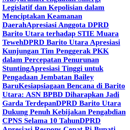
Legislatif dan Kepolisian dalam
Menciptakan Keamanan
Daerah
Apresiasi Anggota DPRD
Barito Utara terhadap STIE Muara
Teweh
DPRD Barito Utara Apresiasi
Kunjungan Tim Penggerak PKK
dalam Percepatan Penurunan
Stunting
Apresiasi Tinggi untuk
Pengadaan Jembatan Bailey
Baru
Kesiapsiagaan Bencana di Barito
Utara: ASN BPBD Diharapkan Jadi
Garda Terdepan
DPRD Barito Utara
Dukung Penuh Kebijakan Pengabdian
CPNS Selama 10 Tahun
DPRD
Apresiasi Respons Cepat Pj Bupati