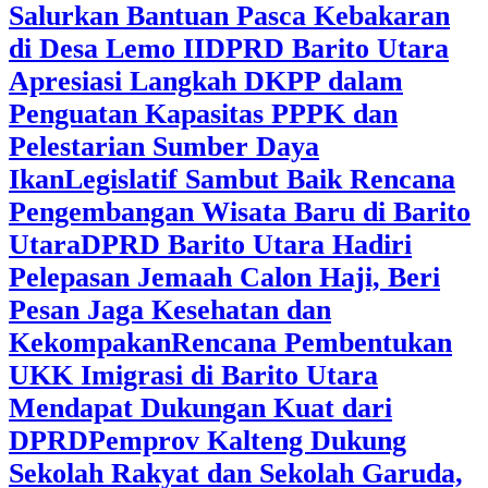
Salurkan Bantuan Pasca Kebakaran
di Desa Lemo II
DPRD Barito Utara
Apresiasi Langkah DKPP dalam
Penguatan Kapasitas PPPK dan
Pelestarian Sumber Daya
Ikan
Legislatif Sambut Baik Rencana
Pengembangan Wisata Baru di Barito
Utara
DPRD Barito Utara Hadiri
Pelepasan Jemaah Calon Haji, Beri
Pesan Jaga Kesehatan dan
Kekompakan
Rencana Pembentukan
UKK Imigrasi di Barito Utara
Mendapat Dukungan Kuat dari
DPRD
‎Pemprov Kalteng Dukung
Sekolah Rakyat dan Sekolah Garuda,