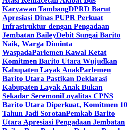
Atasi Kemacetan Akibat Bus
Karyawan Tambang
DPRD Barut
Apresiasi Dinas PUPR Perkuat
Infrastruktur dengan Pengadaan
Jembatan Bailey
Debit Sungai Barito
Naik, Warga Diminta
Waspada
Parlemen Kawal Ketat
Komitmen Barito Utara Wujudkan
Kabupaten Layak Anak
Parlemen
Barito Utara Pastikan Deklarasi
Kabupaten Layak Anak Bukan
Sekadar Seremoni
Loyalitas CPNS
Barito Utara Diperkuat, Komitmen 10
Tahun Jadi Sorotan
Pemkab Barito
Utara Apresiasi Pengadaan Jembatan