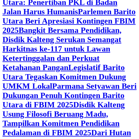
Utara: Penertiban PKL di Badan
Jalan Harus Humanis
Parlemen Barito
Utara Beri Apresiasi Kontingen FBIM
2025
‎Bangkit Bersama Pendidikan,
Disdik Kalteng Serukan Semangat
Harkitnas ke-117 untuk Lawan
Ketertinggalan dan Perkuat
Ketahanan Pangan
Legislatif Barito
Utara Tegaskan Komitmen Dukung
UMKM Lokal
Parmana Setyawan Beri
Dukungan Penuh Kontingen Barito
Utara di FBIM 2025
Disdik Kalteng
Usung Filosofi Beruang Madu,
Tampilkan Komitmen Pendidikan
Pedalaman di FBIM 2025
‎Dari Hutan