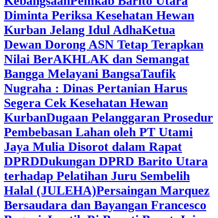
Kebangsaan
Pemkab Barito Utara
Diminta Periksa Kesehatan Hewan
Kurban Jelang Idul Adha
Ketua
Dewan Dorong ASN Tetap Terapkan
Nilai BerAKHLAK dan Semangat
Bangga Melayani Bangsa
Taufik
Nugraha : Dinas Pertanian Harus
Segera Cek Kesehatan Hewan
Kurban
Dugaan Pelanggaran Prosedur
Pembebasan Lahan oleh PT Utami
Jaya Mulia Disorot dalam Rapat
DPRD
Dukungan DPRD Barito Utara
terhadap Pelatihan Juru Sembelih
Halal (JULEHA)
Persaingan Marquez
Bersaudara dan Bayangan Francesco