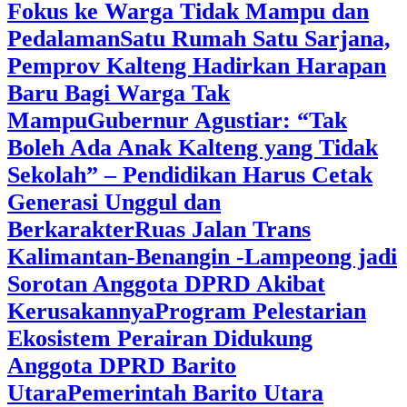
Fokus ke Warga Tidak Mampu dan
Pedalaman
‎Satu Rumah Satu Sarjana,
Pemprov Kalteng Hadirkan Harapan
Baru Bagi Warga Tak
Mampu
‎Gubernur Agustiar: “Tak
Boleh Ada Anak Kalteng yang Tidak
Sekolah” – Pendidikan Harus Cetak
Generasi Unggul dan
Berkarakter
Ruas Jalan Trans
Kalimantan-Benangin -Lampeong jadi
Sorotan Anggota DPRD Akibat
Kerusakannya
Program Pelestarian
Ekosistem Perairan Didukung
Anggota DPRD Barito
Utara
Pemerintah Barito Utara