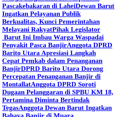
Pascakebakaran di Lahei
Dewan Barut
Ingatkan Pelayanan Publik
Berkualitas, Kunci Pemerintahan
Melayani Rakyat
Pihak Legislator
Barut Ini Imbau Warga Waspadai
Penyakit Pasca Banjir
Anggota DPRD
Barito Utara Apresiasi Langkah
Cepat Pemkab dalam Penanganan
Banjir
DPRD Barito Utara Dorong
Percepatan Penanganan Banjir di
Montallat
Anggota DPRD Soroti
Dugaan Pelanggaran di SPBU KM 18,
Pertamina Diminta Bertindak
Tegas
Anggota Dewan Barut Ingatkan
Bahaya Banjir di Muara