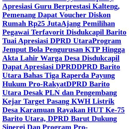
Apresiasi Guru Berprestasi Kalteng,
Pemenang Dapat Voucher Diskon
Rumah Rp25 Juta
Ajang Pemilihan
Pegawai Terfavorit Disdukcapil Barito
Tuai Apresiasi DPRD Utara
Program
Jemput Bola Pengurusan KTP Hingga
Akta Lahir Warga Desa Disdukcapil
Dapat Apresiasi DPRD
DPRD Barito
Utara Bahas Tiga Raperda Payung
Hukum Pro-Rakyat
DPRD Barito
Utara Desak PLN dan Pengembang
Kejar Target Pasang KWH Listrik
Desa Karamuan
Rayakan HUT Ke-75
Barito Utara, DPRD Barut Dukung
Sinergi Dan Program Pro-