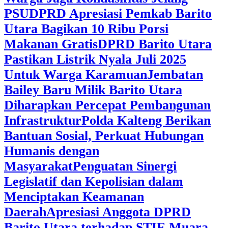
PSU
DPRD Apresiasi Pemkab Barito
Utara Bagikan 10 Ribu Porsi
Makanan Gratis
DPRD Barito Utara
Pastikan Listrik Nyala Juli 2025
Untuk Warga Karamuan
Jembatan
Bailey Baru Milik Barito Utara
Diharapkan Percepat Pembangunan
Infrastruktur
Polda Kalteng Berikan
Bantuan Sosial, Perkuat Hubungan
Humanis dengan
Masyarakat
Penguatan Sinergi
Legislatif dan Kepolisian dalam
Menciptakan Keamanan
Daerah
Apresiasi Anggota DPRD
Barito Utara terhadap STIE Muara