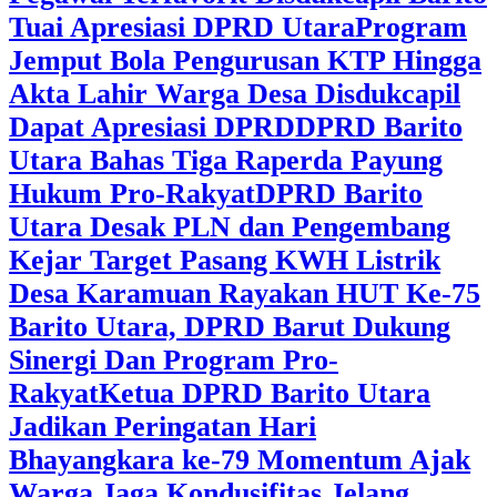
Tuai Apresiasi DPRD Utara
Program
Jemput Bola Pengurusan KTP Hingga
Akta Lahir Warga Desa Disdukcapil
Dapat Apresiasi DPRD
DPRD Barito
Utara Bahas Tiga Raperda Payung
Hukum Pro-Rakyat
DPRD Barito
Utara Desak PLN dan Pengembang
Kejar Target Pasang KWH Listrik
Desa Karamuan
Rayakan HUT Ke-75
Barito Utara, DPRD Barut Dukung
Sinergi Dan Program Pro-
Rakyat
Ketua DPRD Barito Utara
Jadikan Peringatan Hari
Bhayangkara ke-79 Momentum Ajak
Warga Jaga Kondusifitas Jelang