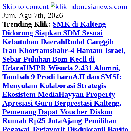
Skip to content
Jum. Agu 7th, 2026
Trending Klik:
SMK di Kalteng
Didorong Siapkan SDM Sesuai
Kebutuhan Daerah
Rudal Canggih
Iran Khorramshahr-4 Hantam Israel,
Sebar Puluhan Bom Kecil di
Udara
UMPR Wisuda 2.431 Alumni,
Tambah 9 Prodi baru
AJI dan SMSI:
Menyulam Kolaborasi Strategis
Ekosistem Media
Hayyan Property
Apresiasi Guru Berprestasi Kalteng,
Pemenang Dapat Voucher Diskon
Rumah Rp25 Juta
Ajang Pemilihan
Pegawai Terfavorit Disdukcapil Barito