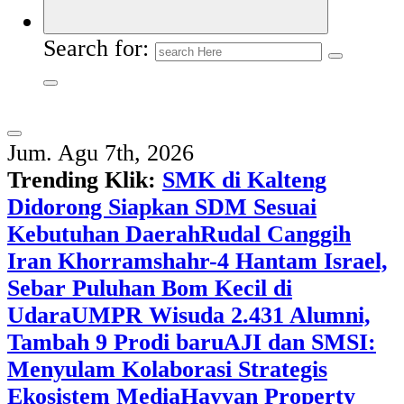
Search for:
Jum. Agu 7th, 2026
Trending Klik:
SMK di Kalteng
Didorong Siapkan SDM Sesuai
Kebutuhan Daerah
Rudal Canggih
Iran Khorramshahr-4 Hantam Israel,
Sebar Puluhan Bom Kecil di
Udara
UMPR Wisuda 2.431 Alumni,
Tambah 9 Prodi baru
AJI dan SMSI:
Menyulam Kolaborasi Strategis
Ekosistem Media
Hayyan Property