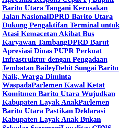
Barito Utara Tangani Kerusakan
Jalan Nasional
DPRD Barito Utara
Dukung Pengaktifan Terminal untuk
Atasi Kemacetan Akibat Bus
Karyawan Tambang
DPRD Barut
Apresiasi Dinas PUPR Perkuat
Infrastruktur dengan Pengadaan
Jembatan Bailey
Debit Sungai Barito
Naik, Warga Diminta
Waspada
Parlemen Kawal Ketat
Komitmen Barito Utara Wujudkan
Kabupaten Layak Anak
Parlemen
Barito Utara Pastikan Deklarasi
Kabupaten Layak Anak Bukan
Sekadar Seremoni
Loyalitas CPNS