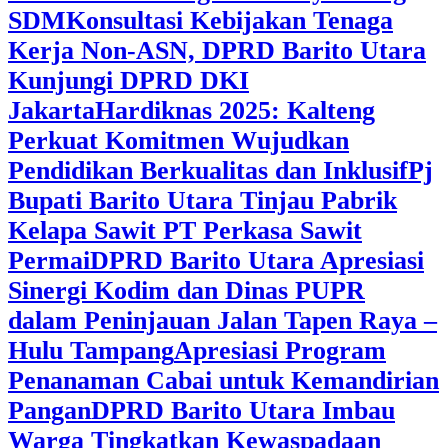
SDM
Konsultasi Kebijakan Tenaga
Kerja Non-ASN, DPRD Barito Utara
Kunjungi DPRD DKI
Jakarta
Hardiknas 2025: Kalteng
Perkuat Komitmen Wujudkan
Pendidikan Berkualitas dan Inklusif
Pj
Bupati Barito Utara Tinjau Pabrik
Kelapa Sawit PT Perkasa Sawit
Permai
DPRD Barito Utara Apresiasi
Sinergi Kodim dan Dinas PUPR
dalam Peninjauan Jalan Tapen Raya –
Hulu Tampang
Apresiasi Program
Penanaman Cabai untuk Kemandirian
Pangan
DPRD Barito Utara Imbau
Warga Tingkatkan Kewaspadaan