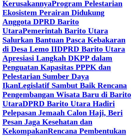
Kerusakannya
Program Pelestarian
Ekosistem Perairan Didukung
Anggota DPRD Barito
Utara
Pemerintah Barito Utara
Salurkan Bantuan Pasca Kebakaran
di Desa Lemo II
DPRD Barito Utara
Apresiasi Langkah DKPP dalam
Penguatan Kapasitas PPPK dan
Pelestarian Sumber Daya
Ikan
Legislatif Sambut Baik Rencana
Pengembangan Wisata Baru di Barito
Utara
DPRD Barito Utara Hadiri
Pelepasan Jemaah Calon Haji, Beri
Pesan Jaga Kesehatan dan
Kekompakan
Rencana Pembentukan