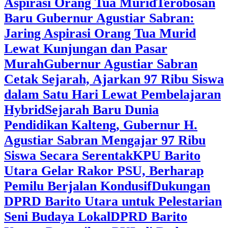
Aspirasi Orang Tua Murid
‎Terobosan
Baru Gubernur Agustiar Sabran:
Jaring Aspirasi Orang Tua Murid
Lewat Kunjungan dan Pasar
Murah
Gubernur Agustiar Sabran
Cetak Sejarah, Ajarkan 97 Ribu Siswa
dalam Satu Hari Lewat Pembelajaran
Hybrid
Sejarah Baru Dunia
Pendidikan Kalteng, Gubernur H.
Agustiar Sabran Mengajar 97 Ribu
Siswa Secara Serentak
KPU Barito
Utara Gelar Rakor PSU, Berharap
Pemilu Berjalan Kondusif
Dukungan
DPRD Barito Utara untuk Pelestarian
Seni Budaya Lokal
DPRD Barito