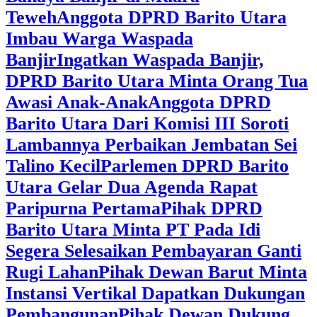
Teweh
Anggota DPRD Barito Utara
Imbau Warga Waspada
Banjir
Ingatkan Waspada Banjir,
DPRD Barito Utara Minta Orang Tua
Awasi Anak-Anak
Anggota DPRD
Barito Utara Dari Komisi III Soroti
Lambannya Perbaikan Jembatan Sei
Talino Kecil
Parlemen DPRD Barito
Utara Gelar Dua Agenda Rapat
Paripurna Pertama
Pihak DPRD
Barito Utara Minta PT Pada Idi
Segera Selesaikan Pembayaran Ganti
Rugi Lahan
Pihak Dewan Barut Minta
Instansi Vertikal Dapatkan Dukungan
Pembangunan
Pihak Dewan Dukung