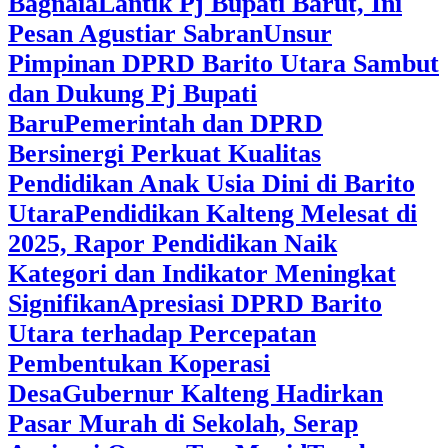
Bagnaia
Lantik Pj Bupati Barut, Ini
Pesan Agustiar Sabran
Unsur
Pimpinan DPRD Barito Utara Sambut
dan Dukung Pj Bupati
Baru
Pemerintah dan DPRD
Bersinergi Perkuat Kualitas
Pendidikan Anak Usia Dini di Barito
Utara
‎Pendidikan Kalteng Melesat di
2025, Rapor Pendidikan Naik
Kategori dan Indikator Meningkat
Signifikan
Apresiasi DPRD Barito
Utara terhadap Percepatan
Pembentukan Koperasi
Desa
‎Gubernur Kalteng Hadirkan
Pasar Murah di Sekolah, Serap