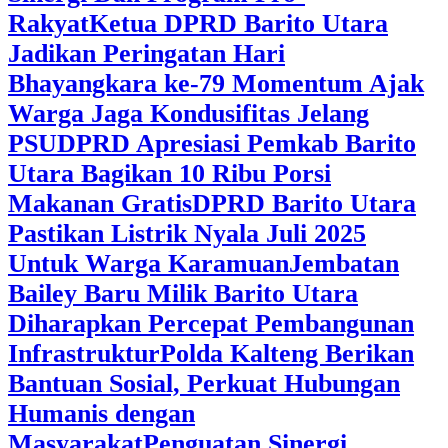
Rakyat
Ketua DPRD Barito Utara
Jadikan Peringatan Hari
Bhayangkara ke-79 Momentum Ajak
Warga Jaga Kondusifitas Jelang
PSU
DPRD Apresiasi Pemkab Barito
Utara Bagikan 10 Ribu Porsi
Makanan Gratis
DPRD Barito Utara
Pastikan Listrik Nyala Juli 2025
Untuk Warga Karamuan
Jembatan
Bailey Baru Milik Barito Utara
Diharapkan Percepat Pembangunan
Infrastruktur
Polda Kalteng Berikan
Bantuan Sosial, Perkuat Hubungan
Humanis dengan
Masyarakat
Penguatan Sinergi