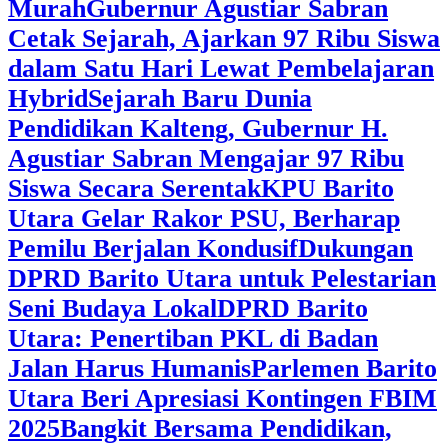
Murah
Gubernur Agustiar Sabran
Cetak Sejarah, Ajarkan 97 Ribu Siswa
dalam Satu Hari Lewat Pembelajaran
Hybrid
Sejarah Baru Dunia
Pendidikan Kalteng, Gubernur H.
Agustiar Sabran Mengajar 97 Ribu
Siswa Secara Serentak
KPU Barito
Utara Gelar Rakor PSU, Berharap
Pemilu Berjalan Kondusif
Dukungan
DPRD Barito Utara untuk Pelestarian
Seni Budaya Lokal
DPRD Barito
Utara: Penertiban PKL di Badan
Jalan Harus Humanis
Parlemen Barito
Utara Beri Apresiasi Kontingen FBIM
2025
‎Bangkit Bersama Pendidikan,